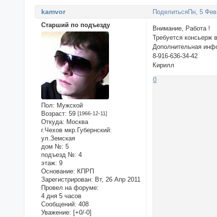
kamvor
Поделиться
Пн, 5 Фев
Старший по подъезду
Внимание, Работа !
Требуется консьерж в
Дополнительная инф
8-916-636-34-42
Кирилл
0
Пол:
Мужской
Возраст:
59
[1966-12-11]
Откуда:
Москва
г.Чехов мкр.Губернский:
ул.Земская
дом №:
5
подъезд №:
4
этаж:
9
Основание:
КПРП
Зарегистрирован
: Вт, 26 Апр 2011
Провел на форуме:
4 дня 5 часов
Сообщений:
408
Уважение:
[+0/-0]