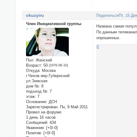
okuzyiru
Поделиться
Пт, 15 Де
Член Инициативной группы
Названа самая попул
По данным телеканал
опрошенных.
0
Пол:
Женский
Возраст:
50
[1976-06-15]
Откуда:
Москва
г.Чехов мкр.Губернский:
ул.Земская
дом №:
8
подъезд №:
7
этаж:
7
Основание:
ДСН
Зарегистрирован
: Пн, 9 Май 2011
Провел на форуме:
1 день 16 часов
Сообщений:
434
Уважение:
[+0/-0]
Позитив:
[+0/-0]