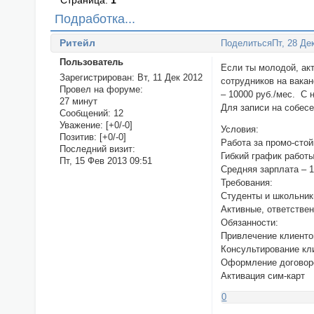
Страница:
1
Подработка...
Ритейл
Поделиться
Пт, 28 Де
Пользователь
Если ты молодой, ак
Зарегистрирован
: Вт, 11 Дек 2012
сотрудников на вакан
Провел на форуме:
– 10000 руб./мес. С 
27 минут
Для записи на собесе
Сообщений:
12
Уважение:
[+0/-0]
Условия:
Позитив:
[+0/-0]
Работа за промо-сто
Последний визит:
Гибкий график работы
Пт, 15 Фев 2013 09:51
Средняя зарплата – 1
Требования:
Студенты и школьники
Активные, ответстве
Обязанности:
Привлечение клиенто
Консультирование к
Оформление договоро
Активация сим-карт
0