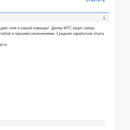
Ответить
1
 ждём тебя в нашей команде! Дилер МТС ведёт набор
 учёбой и прочими увлечениями. Средняя заработная плата
l.ru