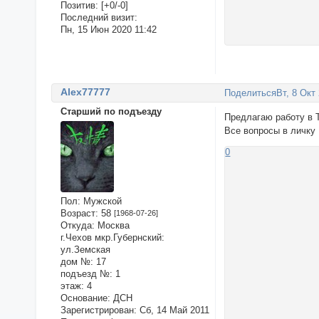
Позитив:
[+0/-0]
Последний визит:
Пн, 15 Июн 2020 11:42
Alex77777
Поделиться
Вт, 8 Окт
Старший по подъезду
Предлагаю работу в 
Все вопросы в личку
0
Пол:
Мужской
Возраст:
58
[1968-07-26]
Откуда:
Москва
г.Чехов мкр.Губернский:
ул.Земская
дом №:
17
подъезд №:
1
этаж:
4
Основание:
ДСН
Зарегистрирован
: Сб, 14 Май 2011