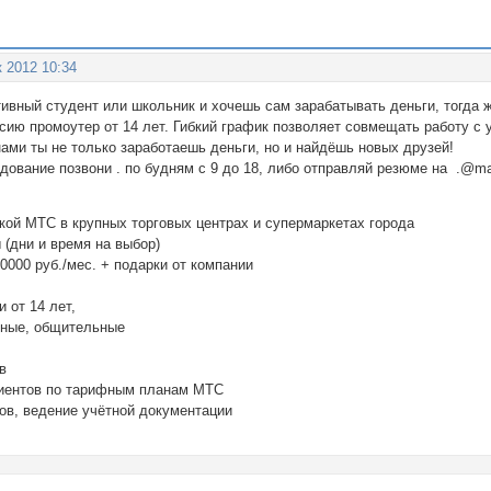
к 2012 10:34
тивный студент или школьник и хочешь сам зарабатывать деньги, тогда
сию промоутер от 14 лет. Гибкий график позволяет совмещать работу с
нами ты не только заработаешь деньги, но и найдёшь новых друзей!
дование позвони . по будням с 9 до 18, либо отправляй резюме на .@mai
йкой МТС в крупных торговых центрах и супермаркетах города
 (дни и время на выбор)
0000 руб./мес. + подарки от компании
 от 14 лет,
нные, общительные
в
лиентов по тарифным планам МТС
в, ведение учётной документации