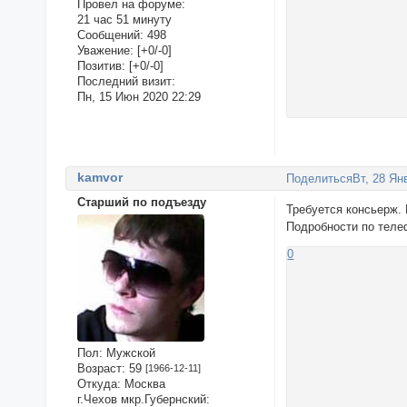
Провел на форуме:
21 час 51 минуту
Сообщений:
498
Уважение:
[+0/-0]
Позитив:
[+0/-0]
Последний визит:
Пн, 15 Июн 2020 22:29
kamvor
Поделиться
Вт, 28 Ян
Старший по подъезду
Требуется консьерж. 
Подробности по телеф
0
Пол:
Мужской
Возраст:
59
[1966-12-11]
Откуда:
Москва
г.Чехов мкр.Губернский: