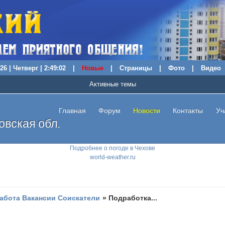
26 | Четверг | 2:49:03
|
Новые
|
Страницы
|
Фото
|
Видео
Активные темы
Главная
Форум
Новости
Контакты
Уч
вская обл.
Подробнее о погоде в Чехове
world-weather.ru
абота Вакансии Соискатели
»
Подработка...