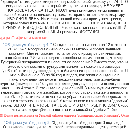
"крышует" стадо диких живущих над моей головой, довожу до вАШЕГО
сведения, что кишлак, который вЫ пустили в квартиру НЕ УМЕЕТ
ПОЛЬЗОВАТЬСЯ САНТЕХНИКОЙ, душ принимают мимо ванны, в
ванной комнате по щиколотку вода, которая стекает в мою квартиру
ИЗО ДНЯ В ДЕНЬ. На стенах ванной комнаты проступает грибок,
который полез и ко мне. ЕСЛИ вЫ НЕ ПРИМЕТЕ МЕРЫ САМИ, ТО Я
ПРИМУ МЕРЫ ОДНОЗНАЧНЫЕ. Что останется после этого с вАШЕЙ
квартирой - вАШИ проблемы. ДОСТАЛО!!!
аш" найдены часы женские.
"Общение ул Уездная д 4: "
Сегодня ночью, в кишлаке на 12 этаже, в
кв.321 был мордобой с бейсбольными битами и проломленными
черепами. Мне интересно - тёти, которые крышуют эти кишлаки,
спокойно спят? Или за тридцать серебряников им плевать, что мкр.
Губернский превращается в непонятное поселение? Вместо того, чтобы
вместе с силовыми структурами выявлять незаконных жильцов,
"добрые" тёти предупреждают, что бы лишних при проверке не было. Я
жил в Душанбе с 93 по 96 год и видел, как вполне обыденно в
панельной девятиэтажке в трёхкомнатной квартире жили-были
курятник(примерно на 15 курочек), хлев для двух коров, и около десятка
овец.... на 4 этаже И это было не уникально!!! В маршрутном автобусе
перевозили годовалого жеребца, который со страху там же и навалял в
автобусе (кстати никто ни чего и не убрал, хозяин спокойно доехал и
сошёл с жеребцом на остановке) У меня вопрос к крышующим "добрым"
тётям, ВЫ ХОТИТЕ ЧТОБЫ ТАК БЫЛО И В МКР ГУБЕРНСКОМ? Скоро
мы этого и дождёмся, а пока, спите спокойно "добрые" тёти
ле третьего дома на Уездной найдена кошечка (домашняя, около 5 месяцев). Окрас - кам
"Общение ул Уездная д 3: "
Здравствуйте. Уездная дом 3 подъезд 1.
Отзовитесь, пожалуйста, Алексей, неравнодушный к щенку немецкой