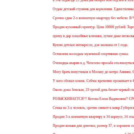
в 3-м подъезде 21 дома (на батарее или под ней в холл
Отдам детский стульчик для кормления. Единственный ми
Срочно сдам 2-х комнатную квартиру без мебели. В Чехов
Продам кухонный гарнитур. Цена 10000 рублей. Торг ум
приму в дар хоккейные клюшки, лучше даже несколько:
Куплю детское автокресло, для малыша от 1 года.
Оставлена молодым мужчиной спортивная сумка.
Очевидцы аварии в д. Чепелево просьба откликнуться.
Могу брать попутчиков в Москву до метро Аннино. Отъе
У кого сбежал хомяк. Сейчас временно проживает в 48 кв
Около дома Земская, 23 третий день бегает черный глад
РОЗЫСКИВАЕТСЯ!!! Котова Елена Вадимовна!! СР
Семья из 3-х человек, срочно снимет в микр.Губернский
Продам 3-х комнатную квартиру в 34 корпусе, 14 этаж, 
Продам коньки для девочки, размер 37, в хорошем сост