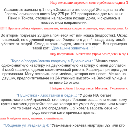
Ищу желающих перевести своего ребенка из садика №11 
Уважаемые жильцы д.1 по ул.Земская и его соседи! Женщина на а/м
"опель" оливкового цвета №у 275 рс 197 протаранила две машины:
Пежо и Тойота, стоящие на парковке позади дома, и скрылась в
неизвестном направлении.
пала собака чёрная с тигровым, метиска среднего размера, короткошерстная. Собака пу
Во втором подъезде 23 дома прячется кот или кошка (подросток). Окрас
сиамский, но с длинной шерстью. Увидел его дня 4 назад, зашуганый,
убегает от людей. Сегодня опять видел, может кто ищет. Вот примерно
такой кот:
"Домашние животные...: "
ищу попутчиков . может кто утром возит детей в сад или
"Куплю/продам/меняю квартиру в Губернском.: "
Меняю свою
однокомнатную квартиру на двухкомнатную квартиру с моей доплатой.
В моей квартире сделан косметический ремонт. Квартира пригодна для
проживания. Могу оставить всю мебель, которая вся новая. Меняю на
двушку, предпочтительнее из 24-этажных высоток на Земской улице и
не ниже 15 этажа
Найдена собака. Порода такса. Мальчик. Ухоженная с ош
"Пушистики - Хвостатики в беде...: "
У дома №6 бегает
щенок,чистенький,красивый. кто потерял?отзовитесь.... или может кому
нужен питомец,пригрейте песика.холода же.умрет бедолага. или может
кто то знает куда его определить... :( хотела забрать себе но
родственники категорически против.
 найдена такса, мальчик, с ошейником.
"Общение ул Уездная д 4: "
Уважаемые хозяева квартиры 327 или кто