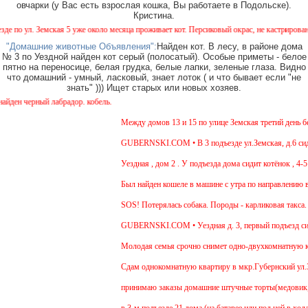
овчарки (у Вас есть взрослая кошка, Вы работаете в Подольске).
Кристина.
 ул. Земская 5 уже около месяца проживает кот. Персиковый окрас, не кастрирован, возр
"Домашние животные Объявления":
Найден кот. В лесу, в районе дома
№ 3 по Уездной найден кот серый (полосатый). Особые приметы - белое
пятно на переносице, белая грудка, белые лапки, зеленые глаза. Видно
что домашний - умный, ласковый, знает лоток ( и что бывает если "не
знать" ))) Ищет старых или новых хозяев.
 черный лабрадор. кобель.
Между домов 13 и 15 по улице Земская третий день бега
GUBERNSKI.COM • В 3 подъезде ул.Земская, д.6 сидит 
Уездная , дом 2 . У подъезда дома сидит котёнок , 4-5 
Был найден кошеле в машине с утра по направлению в М
SOS! Потерялась собака. Породы - карликовая такса. У
GUBERNSKI.COM • Уездная д. 3, первый подъезд сид
Молодая семья срочно снимет одно-двухкомнатную квар
Cдам однокомнатную квартиру в мкр.Губернский ул.Земск
принимаю заказы домашние штучные торты(медовик, мур