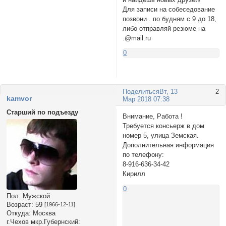
Для записи на собеседование
позвони . по будням с 9 до 18,
либо отправляй резюме на
.@mail.ru
0
Поделиться
Вт, 13
2
kamvor
Мар 2018 07:38
Старший по подъезду
Внимание, Работа !
Требуется консьерж в дом
номер 5, улица Земская.
Дополнительная информация
по телефону:
8-916-636-34-42
Кирилл
0
Пол:
Мужской
Возраст:
59
[1966-12-11]
Откуда:
Москва
г.Чехов мкр.Губернский: