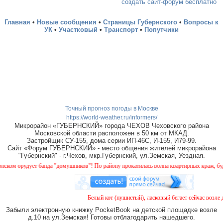
создать сайт-форум бесплатно
Главная
•
Новые сообщения
•
Страницы Губернского
•
Вопросы к
УК
•
Участковый
•
Транспорт
•
Попутчики
Точный прогноз погоды в Москве
https://world-weather.ru/informers/
Микрорайон «ГУБЕРНСКИЙ» города ЧЕХОВ Чеховского района
Московской области расположен в 50 км от МКАД.
Застройщик СУ-155, дома серии ИП-46С, И-155, И79-99.
Сайт «Форум ГУБЕРНСКИЙ» - место общения жителей микрорайона
"Губернский" - г.Чехов, мкр.Губернский, ул.Земская, Уездная.
 орудует банда "домушников"! По району прокатилась волна квартирных краж, будьте 
Белый кот (пушистый), ласковый бегает сейчас возле до
Забыли электронную книжку PocketBook на детской площадке возле
д.10 на ул.Земская! Готовы отблагодарить нашедшего.