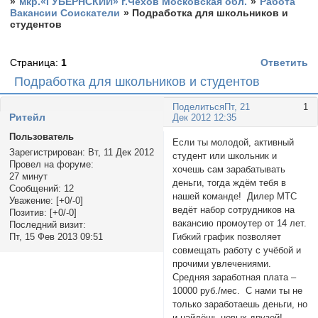
»
мкр.«ГУБЕРНСКИЙ» г.Чехов Московская обл.
»
Работа
Вакансии Соискатели
»
Подработка для школьников и
студентов
Страница:
1
Ответить
Подработка для школьников и студентов
Поделиться
Пт, 21
1
Ритейл
Дек 2012 12:35
Пользователь
Если ты молодой, активный
Зарегистрирован
: Вт, 11 Дек 2012
студент или школьник и
Провел на форуме:
хочешь сам зарабатывать
27 минут
деньги, тогда ждём тебя в
Сообщений:
12
нашей команде! Дилер МТС
Уважение:
[+0/-0]
ведёт набор сотрудников на
Позитив:
[+0/-0]
вакансию промоутер от 14 лет.
Последний визит:
Гибкий график позволяет
Пт, 15 Фев 2013 09:51
совмещать работу с учёбой и
прочими увлечениями.
Средняя заработная плата –
10000 руб./мес. С нами ты не
только заработаешь деньги, но
и найдёшь новых друзей!