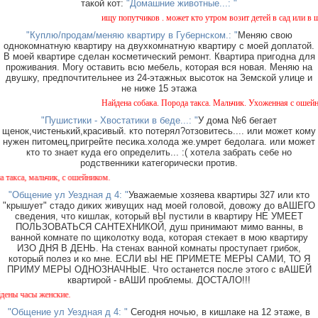
такой кот:
"Домашние животные...: "
ищу попутчиков . может кто утром возит детей в сад или в школу в 
"Куплю/продам/меняю квартиру в Губернском.: "
Меняю свою
однокомнатную квартиру на двухкомнатную квартиру с моей доплатой.
В моей квартире сделан косметический ремонт. Квартира пригодна для
проживания. Могу оставить всю мебель, которая вся новая. Меняю на
двушку, предпочтительнее из 24-этажных высоток на Земской улице и
не ниже 15 этажа
Найдена собака. Порода такса. Мальчик. Ухоженная с ошейником. Н
"Пушистики - Хвостатики в беде...: "
У дома №6 бегает
щенок,чистенький,красивый. кто потерял?отзовитесь.... или может кому
нужен питомец,пригрейте песика.холода же.умрет бедолага. или может
кто то знает куда его определить... :( хотела забрать себе но
родственники категорически против.
ик, с ошейником.
"Общение ул Уездная д 4: "
Уважаемые хозяева квартиры 327 или кто
"крышует" стадо диких живущих над моей головой, довожу до вАШЕГО
сведения, что кишлак, который вЫ пустили в квартиру НЕ УМЕЕТ
ПОЛЬЗОВАТЬСЯ САНТЕХНИКОЙ, душ принимают мимо ванны, в
ванной комнате по щиколотку вода, которая стекает в мою квартиру
ИЗО ДНЯ В ДЕНЬ. На стенах ванной комнаты проступает грибок,
который полез и ко мне. ЕСЛИ вЫ НЕ ПРИМЕТЕ МЕРЫ САМИ, ТО Я
ПРИМУ МЕРЫ ОДНОЗНАЧНЫЕ. Что останется после этого с вАШЕЙ
квартирой - вАШИ проблемы. ДОСТАЛО!!!
ские.
"Общение ул Уездная д 4: "
Сегодня ночью, в кишлаке на 12 этаже, в