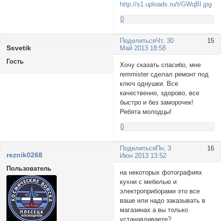
0
Поделиться
Чт, 30
15
Ssvetik
Май 2013 18:58
Гость
Хочу сказать спасибо, мне
remmister сделал ремонт под
ключ однушки. Все
качественно, здорово, все
быстро и без заморочек!
Ребята молодцы!
0
Поделиться
Пн, 3
16
reznik0268
Июн 2013 13:52
Пользователь
на некоторых фотографиях
кухни с мебелью и
электроприборами это все
ваше или надо заказывать в
магазинах а вы только
устанавливаете?