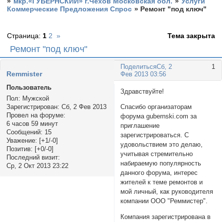
»
мкр.«ГУБЕРНСКИЙ» г.Чехов Московская обл.
»
Услуги
Коммерческие Предложения Спрос
»
Ремонт "под ключ"
Страница:
1
2
»
Тема закрыта
Ремонт "под ключ"
Поделиться
Сб, 2
1
Rеmmister
Фев 2013 03:56
Пользователь
Здравствуйте!
Пол:
Мужской
Зарегистрирован
: Сб, 2 Фев 2013
Спасибо организаторам
Провел на форуме:
форума gubernski.com за
6 часов 59 минут
приглашение
Сообщений:
15
зарегистрироваться. С
Уважение:
[+1/-0]
удовольствием это делаю,
Позитив:
[+0/-0]
учитывая стремительно
Последний визит:
набираемую популярность
Ср, 2 Окт 2013 23:22
данного форума, интерес
жителей к теме ремонтов и
мой личный, как руководителя
компании ООО "Реммистер".
Компания зарегистрирована в