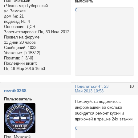
Пол:
Женский
выложить.
г.Чехов мкр.Губернский:
0
ул.Земская
дом №:
21
подъезд №:
4
Основание:
ДСН
Зарегистрирован
: Пн, 30 Июл 2012
Провел на форуме:
11 дней 20 часов
Сообщений:
1033
Уважение:
[+153/-2]
Позитив:
[+3/-0]
Последний визит:
Пт, 18 Мар 2016 16:53
Поделиться
Чт, 23
10
reznik0268
Май 2013 19:58
Пользователь
Пожалуйста поделитесь
информацией во сколько
обойдется ремонт кухни и
прихожей в трёшке 24х этажки
0
Пол:
Мужской