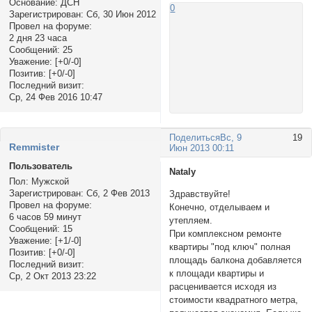
Основание:
ДСН
0
Зарегистрирован
: Сб, 30 Июн 2012
Провел на форуме:
2 дня 23 часа
Сообщений:
25
Уважение:
[+0/-0]
Позитив:
[+0/-0]
Последний визит:
Ср, 24 Фев 2016 10:47
Поделиться
Вс, 9
19
Rеmmister
Июн 2013 00:11
Пользователь
Nataly
Пол:
Мужской
Зарегистрирован
: Сб, 2 Фев 2013
Здравствуйте!
Провел на форуме:
Конечно, отделываем и
6 часов 59 минут
утепляем.
Сообщений:
15
При комплексном ремонте
Уважение:
[+1/-0]
квартиры "под ключ" полная
Позитив:
[+0/-0]
площадь балкона добавляется
Последний визит:
к площади квартиры и
Ср, 2 Окт 2013 23:22
расценивается исходя из
стоимости квадратного метра,