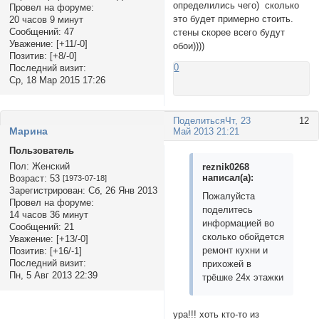
определились чего) сколько
Провел на форуме:
это будет примерно стоить.
20 часов 9 минут
Сообщений:
47
стены скорее всего будут
Уважение:
[+11/-0]
обои))))
Позитив:
[+8/-0]
0
Последний визит:
Ср, 18 Мар 2015 17:26
Поделиться
Чт, 23
12
Mарина
Май 2013 21:21
Пользователь
Пол:
Женский
reznik0268
написал(а):
Возраст:
53
[1973-07-18]
Зарегистрирован
: Сб, 26 Янв 2013
Пожалуйста
Провел на форуме:
поделитесь
14 часов 36 минут
информацией во
Сообщений:
21
сколько обойдется
Уважение:
[+13/-0]
ремонт кухни и
Позитив:
[+16/-1]
Последний визит:
прихожей в
Пн, 5 Авг 2013 22:39
трёшке 24х этажки
ура!!! хоть кто-то из