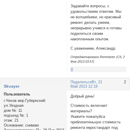
Задавайте вопросы, с
удовольствием ответим. Мы
не волшебники, но красивый
ремонт делать умеем,
непрерывно учимся и готовы
поделиться своим
накопленным опытом.
С уважением, Александр.
Отредактировано Remmister (Сб, 2
Фев 2013 03:57)
0
Поделиться
Вт, 21
2
Skvayer
Май 2013 12:18
Пользователь
Добрый день!
г.Чехов мкр.Губернский:
ул.Уездная
Стоимость включает
дом №:
11
материалы?
подъезд №:
1
Укажите пожалуйса
этаж:
21
приблизитеньную стоимость
Основание:
снимаю
ремонта евростандарт под