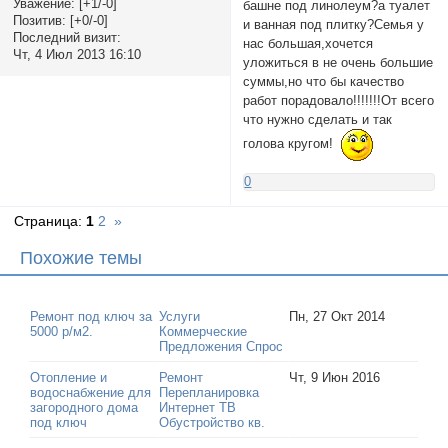
Уважение:
[+1/-0]
башне под линолеум?а туалет
Позитив:
[+0/-0]
и ванная под плитку?Семья у
Последний визит:
нас большая,хочется
Чт, 4 Июл 2013 16:10
уложиться в не очень большие
суммы,но что бы качество
работ порадовало!!!!!!!От всего
что нужно сделать и так
голова кругом!
0
Страница:
1
2
»
Похожие темы
Ремонт под ключ за
Услуги
Пн, 27 Окт 2014
5000 р/м2.
Коммерческие
Предложения Спрос
Отопление и
Ремонт
Чт, 9 Июн 2016
водоснабжение для
Перепланировка
загородного дома
Интернет ТВ
под ключ
Обустройство кв.