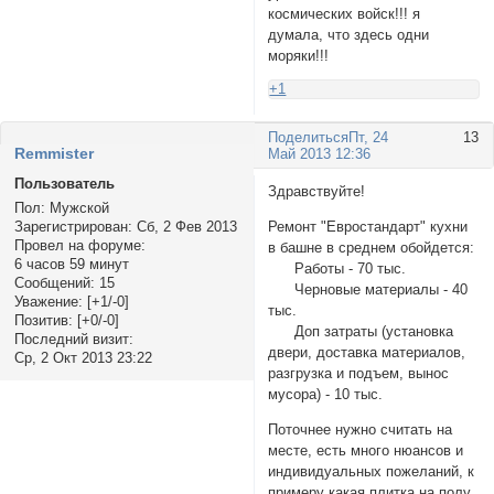
космических войск!!! я
думала, что здесь одни
моряки!!!
+1
Поделиться
Пт, 24
13
Rеmmister
Май 2013 12:36
Пользователь
Здравствуйте!
Пол:
Мужской
Зарегистрирован
: Сб, 2 Фев 2013
Ремонт "Евростандарт" кухни
Провел на форуме:
в башне в среднем обойдется:
6 часов 59 минут
Работы - 70 тыс.
Сообщений:
15
Черновые материалы - 40
Уважение:
[+1/-0]
тыс.
Позитив:
[+0/-0]
Доп затраты (установка
Последний визит:
двери, доставка материалов,
Ср, 2 Окт 2013 23:22
разгрузка и подъем, вынос
мусора) - 10 тыс.
Поточнее нужно считать на
месте, есть много нюансов и
индивидуальных пожеланий, к
примеру какая плитка на полу