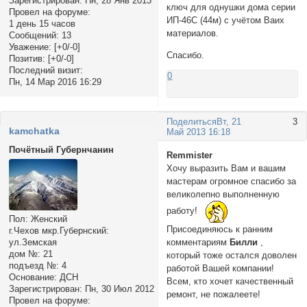
Зарегистрирован
: Пн, 28 Янв 2013
ключ для однушки дома серии
Провел на форуме:
ИП-46С (44м) с учётом Ваих
1 день 15 часов
материалов.
Сообщений:
13
Уважение:
[+0/-0]
Спасибо.
Позитив:
[+0/-0]
Последний визит:
0
Пн, 14 Мар 2016 16:29
Поделиться
Вт, 21
3
kamchatka
Май 2013 16:18
Почётный Губернчанин
Remmister
Хочу выразить Вам и вашим
мастерам огромное спасибо за
великолепно выполненную
работу!
Пол:
Женский
Присоединяюсь к ранним
г.Чехов мкр.Губернский:
комментариям
Билли
,
ул.Земская
дом №:
21
который тоже остался доволен
подъезд №:
4
работой Вашей компании!
Основание:
ДСН
Всем, кто хочет качественный
Зарегистрирован
: Пн, 30 Июл 2012
ремонт, не пожалеете!
Провел на форуме: