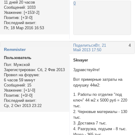
11 дней 20 часов
0
Сообщений:
1033
Уважение:
[+153/-2]
Позитив:
[+3/-0]
Последний визит:
Пт, 18 Мар 2016 16:53
Поделиться
Вт, 21
4
Rеmmister
Май 2013 17:50
Пользователь
Skvayer
Пол:
Мужской
Зарегистрирован
: Сб, 2 Фев 2013
Здравствуйте!
Провел на форуме:
Вот примерные затраты на
6 часов 59 минут
Сообщений:
15
однушку 44м2:
Уважение:
[+1/-0]
1. Работы по отделке "под
Позитив:
[+0/-0]
ключ" 44 м2 х 5000 руб = 220
Последний визит:
Ср, 2 Окт 2013 23:22
тыс.
2. Черновые материалы - 130
тыс.
3. Доставка 7 тыс.
4. Разгрузка, подъем - 8 тыс.
Итого - 365 тыс.