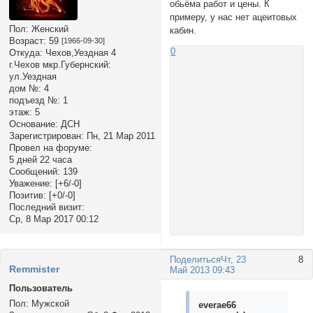
обьёма работ и цены. К
примеру, у нас нет ацеитовых
Пол:
Женский
кабин.
Возраст:
59
[1966-09-30]
0
Откуда:
Чехов,Уездная 4
г.Чехов мкр.Губернский:
ул.Уездная
дом №:
4
подъезд №:
1
этаж:
5
Основание:
ДСН
Зарегистрирован
: Пн, 21 Мар 2011
Провел на форуме:
5 дней 22 часа
Сообщений:
139
Уважение:
[+6/-0]
Позитив:
[+0/-0]
Последний визит:
Ср, 8 Мар 2017 00:12
Поделиться
Чт, 23
8
Rеmmister
Май 2013 09:43
Пользователь
Пол:
Мужской
everae66