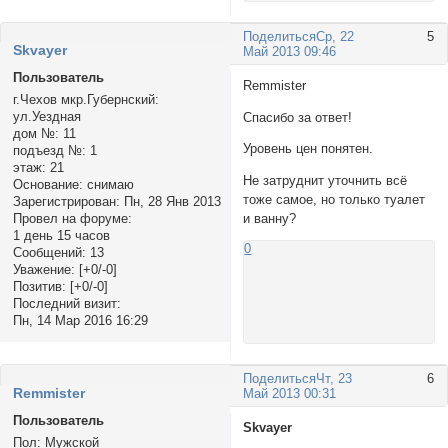
Поделиться
Ср, 22
5
Skvayer
Май 2013 09:46
Пользователь
Remmister
г.Чехов мкр.Губернский:
ул.Уездная
Спасибо за ответ!
дом №:
11
Уровень цен понятен.
подъезд №:
1
этаж:
21
Не затруднит уточнить всё
Основание:
снимаю
тоже самое, но только туалет
Зарегистрирован
: Пн, 28 Янв 2013
и ванну?
Провел на форуме:
1 день 15 часов
0
Сообщений:
13
Уважение:
[+0/-0]
Позитив:
[+0/-0]
Последний визит:
Пн, 14 Мар 2016 16:29
Поделиться
Чт, 23
6
Rеmmister
Май 2013 00:31
Пользователь
Skvayer
Пол:
Мужской