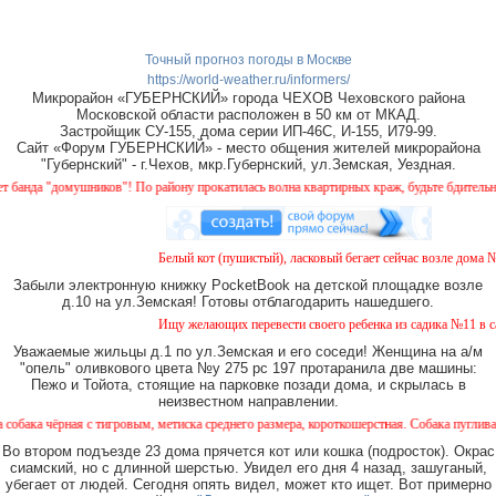
Точный прогноз погоды в Москве
https://world-weather.ru/informers/
Микрорайон «ГУБЕРНСКИЙ» города ЧЕХОВ Чеховского района
Московской области расположен в 50 км от МКАД.
Застройщик СУ-155, дома серии ИП-46С, И-155, И79-99.
Сайт «Форум ГУБЕРНСКИЙ» - место общения жителей микрорайона
"Губернский" - г.Чехов, мкр.Губернский, ул.Земская, Уездная.
шников"! По району прокатилась волна квартирных краж, будьте бдительны!
Белый кот (пушистый), ласковый бегает сейчас возле дома № 2 на З
Забыли электронную книжку PocketBook на детской площадке возле
д.10 на ул.Земская! Готовы отблагодарить нашедшего.
Ищу желающих перевести своего ребенка из садика №11 в садик № 
Уважаемые жильцы д.1 по ул.Земская и его соседи! Женщина на а/м
"опель" оливкового цвета №у 275 рс 197 протаранила две машины:
Пежо и Тойота, стоящие на парковке позади дома, и скрылась в
неизвестном направлении.
 тигровым, метиска среднего размера, короткошерстная. Собака пугливая, не агрессивн
Во втором подъезде 23 дома прячется кот или кошка (подросток). Окрас
сиамский, но с длинной шерстью. Увидел его дня 4 назад, зашуганый,
убегает от людей. Сегодня опять видел, может кто ищет. Вот примерно