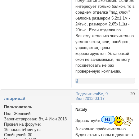
получается экономия. Если же
интересует только балкон, то в
среднем отделка "под ключ"
балкона размером 5,2х1,1м -
24тыс, размером 2,65х1,1м -
20тыс. Если отделка по
Вашему желанию значительно
усложняется, или, наоборот,
упрощается, цены
корректируются. Установкой
окон не занимаемся, но могу
посоветовать не раз
проверенную компанию.
0
Поделиться
Вс, 9
20
лвариса\\
Июн 2013 03:17
Пользователь
Nataly
Пол:
Женский
Зарегистрирован
: Вт, 4 Июн 2013
Здравствуйте
!
Провел на форуме:
А сколько приблизительно
16 часов 54 минуты
Сообщений:
30
будит стоить полы в двушке в