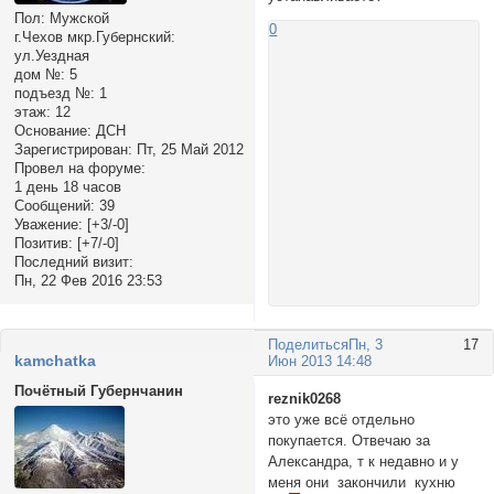
Пол:
Мужской
0
г.Чехов мкр.Губернский:
ул.Уездная
дом №:
5
подъезд №:
1
этаж:
12
Основание:
ДСН
Зарегистрирован
: Пт, 25 Май 2012
Провел на форуме:
1 день 18 часов
Сообщений:
39
Уважение:
[+3/-0]
Позитив:
[+7/-0]
Последний визит:
Пн, 22 Фев 2016 23:53
Поделиться
Пн, 3
17
kamchatka
Июн 2013 14:48
Почётный Губернчанин
reznik0268
это уже всё отдельно
покупается. Отвечаю за
Александра, т к недавно и у
меня они закончили кухню