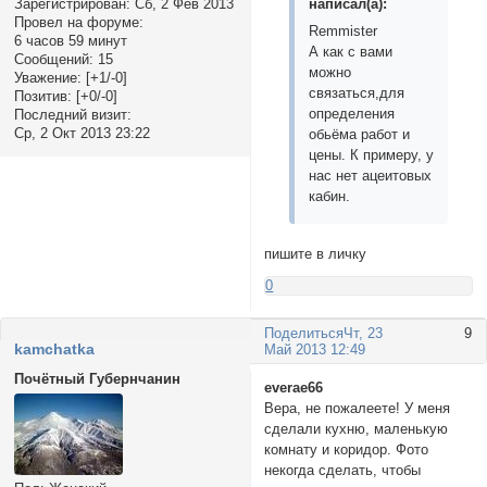
написал(а):
Зарегистрирован
: Сб, 2 Фев 2013
Провел на форуме:
Remmister
6 часов 59 минут
А как с вами
Сообщений:
15
можно
Уважение:
[+1/-0]
связаться,для
Позитив:
[+0/-0]
определения
Последний визит:
Ср, 2 Окт 2013 23:22
обьёма работ и
цены. К примеру, у
нас нет ацеитовых
кабин.
пишите в личку
0
Поделиться
Чт, 23
9
kamchatka
Май 2013 12:49
Почётный Губернчанин
everae66
Вера, не пожалеете! У меня
сделали кухню, маленькую
комнату и коридор. Фото
некогда сделать, чтобы