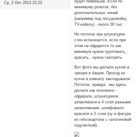
будет поменьше. Если по
Ср, 2 Окт 2013 23:22
минимуму розеток, без
дополнительных линий
(например под посудомойку,
TV-кабель) - около 30 тыс.
Но потолок при штукатурке
стен испачкается, если при
этом не обдерется то как
минимум нужно грунтовать,
красить.. нужно смотреть.
Вот фото мы делали кухню в
трешке в башне. Проход из
кухни в комнату закладывали.
Потолок, правда, мы здесь
делали как положено -
обдирали, штукатурили,
шпаклевали в 4 слоя разными
шпаклевками, шлифовали
красили в 2 слоя (ну и фигура
из гипсокартона с галогеновой
подсветкой):