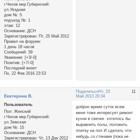
г.Чехов мкр.Губернский:
ул.Уездная
дом №:
5
подъезд №:
1
этаж:
12
Основание:
ДСН
Зарегистрирован
: Пт, 25 Май 2012
Провел на форуме:
1 день 18 часов
Сообщений:
39
Уважение:
[+3/-0]
Позитив:
[+7/-0]
Последний визит:
Пн, 22 Фев 2016 23:53
Поделиться
Чт, 23
11
Екатерина В.
Май 2013 20:34
Пользователь
доброе время суток всем.
Пол:
Женский
меня тоже интересует ремонт
г.Чехов мкр.Губернский:
кухни в свечке. хотелось бы
ул.Земская
выравнить полы, положить
дом №:
15
плитку на пол И сделать что-
Основание:
ДСН
нибудь со стенами (пока не
Зарегистрирован
: Чт, 13 Дек 2012