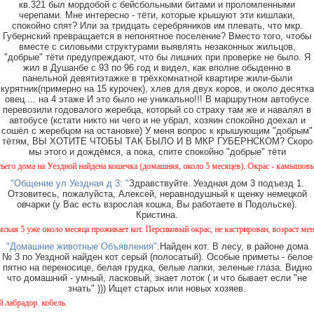
кв.321 был мордобой с бейсбольными битами и проломленными
черепами. Мне интересно - тёти, которые крышуют эти кишлаки,
спокойно спят? Или за тридцать серебряников им плевать, что мкр.
Губернский превращается в непонятное поселение? Вместо того, чтобы
вместе с силовыми структурами выявлять незаконных жильцов,
"добрые" тёти предупреждают, что бы лишних при проверке не было. Я
жил в Душанбе с 93 по 96 год и видел, как вполне обыденно в
панельной девятиэтажке в трёхкомнатной квартире жили-были
курятник(примерно на 15 курочек), хлев для двух коров, и около десятка
овец.... на 4 этаже И это было не уникально!!! В маршрутном автобусе
перевозили годовалого жеребца, который со страху там же и навалял в
автобусе (кстати никто ни чего и не убрал, хозяин спокойно доехал и
сошёл с жеребцом на остановке) У меня вопрос к крышующим "добрым"
тётям, ВЫ ХОТИТЕ ЧТОБЫ ТАК БЫЛО И В МКР ГУБЕРНСКОМ? Скоро
мы этого и дождёмся, а пока, спите спокойно "добрые" тёти
ездной найдена кошечка (домашняя, около 5 месяцев). Окрас - камышовый, на один глази
"Общение ул Уездная д 3: "
Здравствуйте. Уездная дом 3 подъезд 1.
Отзовитесь, пожалуйста, Алексей, неравнодушный к щенку немецкой
овчарки (у Вас есть взрослая кошка, Вы работаете в Подольске).
Кристина.
оло месяца проживает кот. Персиковый окрас, не кастрирован, возраст менее года, ухоже
"Домашние животные Объявления":
Найден кот. В лесу, в районе дома
№ 3 по Уездной найден кот серый (полосатый). Особые приметы - белое
пятно на переносице, белая грудка, белые лапки, зеленые глаза. Видно
что домашний - умный, ласковый, знает лоток ( и что бывает если "не
знать" ))) Ищет старых или новых хозяев.
бель.