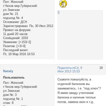
Пол:
Женский
г.Чехов мкр.Губернский:
ул.Земская
0
дом №:
21
подъезд №:
4
Основание:
ДСН
Зарегистрирован
: Пн, 30 Июл 2012
Провел на форуме:
11 дней 20 часов
Сообщений:
1033
Уважение:
[+153/-2]
Позитив:
[+3/-0]
Последний визит:
Пт, 18 Мар 2016 16:53
Поделиться
Сб, 8
18
Nataly
Июн 2013 15:53
Пользователь
Скажите пожалуйста, а
Пол:
Женский
отделкой балконов вы
г.Чехов мкр.Губернский:
занимаетесь, т.е. "под ключ"?
ул.Земская
Я имею ввиду утепление
дом №:
3
балкона и наличие теплых
подъезд №:
1
полов, замена окон и т.д.
этаж:
8