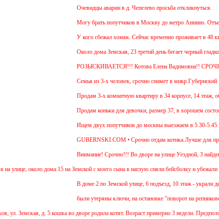
Очевидцы аварии в д. Чепелево просьба откликнуться.
Могу брать попутчиков в Москву до метро Аннино. Отъезд 
У кого сбежал хомяк. Сейчас временно проживает в 48 кварт
Около дома Земская, 23 третий день бегает черный гладкош
РОЗЫСКИВАЕТСЯ!!! Котова Елена Вадимовна!! СРОЧ
Семья из 3-х человек, срочно снимет в микр.Губернский 1 
Продам 3-х комнатную квартиру в 34 корпусе, 14 этаж, общ
Продам коньки для девочки, размер 37, в хорошем состоян
Ищем двух попутчиков до москвы выезжаем в 5.30-5.45 и о
GUBERNSKI.COM • Срочно отдам котика.Лучше для прожива
Внимание! Срочно!!! Во дворе на улице Уездной, 3 найден 
улице, около дома 15 на Земской с моего сына в наглую сняли бейсболку и убежали 2 де
В доме 2 по Земской улице, 6 подъезд, 10 этаж - украли дет
были утеряны ключи, на остановке "поворот на репниково". 
ул. Земская, д. 5 кошка во дворе родила котят. Возраст примерно 3 недели. Предполож