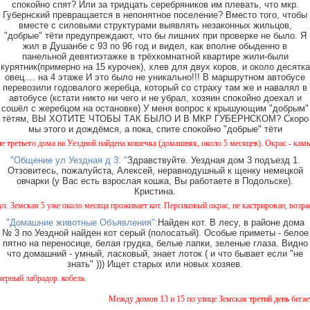
спокойно спят? Или за тридцать серебряников им плевать, что мкр.
Губернский превращается в непонятное поселение? Вместо того, чтобы
вместе с силовыми структурами выявлять незаконных жильцов,
"добрые" тёти предупреждают, что бы лишних при проверке не было. Я
жил в Душанбе с 93 по 96 год и видел, как вполне обыденно в
панельной девятиэтажке в трёхкомнатной квартире жили-были
курятник(примерно на 15 курочек), хлев для двух коров, и около десятка
овец.... на 4 этаже И это было не уникально!!! В маршрутном автобусе
перевозили годовалого жеребца, который со страху там же и навалял в
автобусе (кстати никто ни чего и не убрал, хозяин спокойно доехал и
сошёл с жеребцом на остановке) У меня вопрос к крышующим "добрым"
тётям, ВЫ ХОТИТЕ ЧТОБЫ ТАК БЫЛО И В МКР ГУБЕРНСКОМ? Скоро
мы этого и дождёмся, а пока, спите спокойно "добрые" тёти
тьего дома на Уездной найдена кошечка (домашняя, около 5 месяцев). Окрас - камышовый
"Общение ул Уездная д 3: "
Здравствуйте. Уездная дом 3 подъезд 1.
Отзовитесь, пожалуйста, Алексей, неравнодушный к щенку немецкой
овчарки (у Вас есть взрослая кошка, Вы работаете в Подольске).
Кристина.
емская 5 уже около месяца проживает кот. Персиковый окрас, не кастрирован, возраст ме
"Домашние животные Объявления":
Найден кот. В лесу, в районе дома
№ 3 по Уездной найден кот серый (полосатый). Особые приметы - белое
пятно на переносице, белая грудка, белые лапки, зеленые глаза. Видно
что домашний - умный, ласковый, знает лоток ( и что бывает если "не
знать" ))) Ищет старых или новых хозяев.
й лабрадор. кобель.
Между домов 13 и 15 по улице Земская третий день бегает 