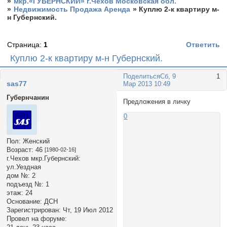
»
мкр.«ГУБЕРНСКИЙ» г.Чехов Московская обл.
»
Недвижимость Продажа Аренда
»
Куплю 2-к квартиру м-
н Губернский.
Страница:
1
Ответить
Куплю 2-к квартиру м-н Губернский.
Поделиться
Сб, 9
1
sas77
Мар 2013 10:49
Губернчанин
Предложения в личку
0
Пол:
Женский
Возраст:
46
[1980-02-16]
г.Чехов мкр.Губернский:
ул.Уездная
дом №:
2
подъезд №:
1
этаж:
24
Основание:
ДСН
Зарегистрирован
: Чт, 19 Июл 2012
Провел на форуме: