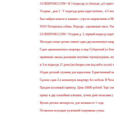
GUBERNSKI.COM • В 3 подъезде ул.Земская, д.6 сидит оче
Уездная , дом 2 . У подъезда дома сидит котёнок , 4-5 мес
Был найден кошеле в машине с утра по направлению в Моск
SOS! Потерялась собака. Породы - карликовая такса. Уваж
GUBERNSKI.COM • Уездная д. 3, первый подъезд сидит
Молодая семья срочно снимет одно-двухкомнатную квартир
Cдам однокомнатную квартиру в мкр.Губернский ул.Земская.
принимаю заказы домашние штучные торты(медовик, мураве
в 3-м подъезде 21 дома (на батарее или под ней в холле) 
Отдам детский стульчик для кормления. Единственный минус
Срочно сдам 2-х комнатную квартиру без мебели. В Чехове б
Продам кухонный гарнитур. Цена 10000 рублей. Торг умест
приму в дар хоккейные клюшки, лучше даже несколько:)
Куплю детское автокресло, для малыша от 1 года.
Оставлена молодым мужчиной спортивная сумка.