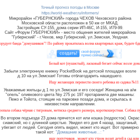
Точный прогноз погоды в Москве
https://world-weather.ru/informers/
Микрорайон «ГУБЕРНСКИЙ» города ЧЕХОВ Чеховского района
Московской области расположен в 50 км от МКАД.
Застройщик СУ-155, дома серии ИП-46С, И-155, И79-99.
Сайт «Форум ГУБЕРНСКИЙ» - место общения жителей микрорайона
"Губернский" - г.Чехов, мкр.Губернский, ул.Земская, Уездная.
ет банда "домушников"! По району прокатилась волна квартирных краж, будьте бдител
Белый кот (пушистый), ласковый бегает сейчас возле дома 
Забыли электронную книжку PocketBook на детской площадке возле
д.10 на ул.Земская! Готовы отблагодарить нашедшего.
Ищу желающих перевести своего ребенка из садика №11 в с
Уважаемые жильцы д.1 по ул.Земская и его соседи! Женщина на а/м
"опель" оливкового цвета №у 275 рс 197 протаранила две машины:
Пежо и Тойота, стоящие на парковке позади дома, и скрылась в
неизвестном направлении.
обака чёрная с тигровым, метиска среднего размера, короткошерстная. Собака пуглива
Во втором подъезде 23 дома прячется кот или кошка (подросток). Окрас
сиамский, но с длинной шерстью. Увидел его дня 4 назад, зашуганый,
убегает от людей. Сегодня опять видел, может кто ищет. Вот примерно
такой кот:
"Домашние животные...: "
ищу попутчиков . может кто утром возит детей в сад или в 