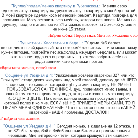
"Куплю/продам/меняю квартиру в Губернском.: "
Меняю свою
однокомнатную квартиру на двухкомнатную квартиру с моей доплатой.
В моей квартире сделан косметический ремонт. Квартира пригодна для
проживания. Могу оставить всю мебель, которая вся новая. Меняю на
двушку, предпочтительнее из 24-этажных высоток на Земской улице и
не ниже 15 этажа
Найдена собака. Порода такса. Мальчик. Ухоженная с ошейн
"Пушистики - Хвостатики в беде...: "
У дома №6 бегает
щенок,чистенький,красивый. кто потерял?отзовитесь.... или может кому
нужен питомец,пригрейте песика.холода же.умрет бедолага. или может
кто то знает куда его определить... :( хотела забрать себе но
родственники категорически против.
на такса, мальчик, с ошейником.
"Общение ул Уездная д 4: "
Уважаемые хозяева квартиры 327 или кто
"крышует" стадо диких живущих над моей головой, довожу до вАШЕГО
сведения, что кишлак, который вЫ пустили в квартиру НЕ УМЕЕТ
ПОЛЬЗОВАТЬСЯ САНТЕХНИКОЙ, душ принимают мимо ванны, в
ванной комнате по щиколотку вода, которая стекает в мою квартиру
ИЗО ДНЯ В ДЕНЬ. На стенах ванной комнаты проступает грибок,
который полез и ко мне. ЕСЛИ вЫ НЕ ПРИМЕТЕ МЕРЫ САМИ, ТО Я
ПРИМУ МЕРЫ ОДНОЗНАЧНЫЕ. Что останется после этого с вАШЕЙ
квартирой - вАШИ проблемы. ДОСТАЛО!!!
йдены часы женские.
"Общение ул Уездная д 4: "
Сегодня ночью, в кишлаке на 12 этаже, в
кв.321 был мордобой с бейсбольными битами и проломленными
черепами. Мне интересно - тёти, которые крышуют эти кишлаки,