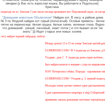
овчарки (у Вас есть взрослая кошка, Вы работаете в Подольске).
Кристина.
ъезде по ул. Земская 5 уже около месяца проживает кот. Персиковый окрас, не кастриров
"Домашние животные Объявления":
Найден кот. В лесу, в районе дома
№ 3 по Уездной найден кот серый (полосатый). Особые приметы - белое
пятно на переносице, белая грудка, белые лапки, зеленые глаза. Видно
что домашний - умный, ласковый, знает лоток ( и что бывает если "не
знать" ))) Ищет старых или новых хозяев.
у найден черный лабрадор. кобель.
Между домов 13 и 15 по улице Земская третий день 
GUBERNSKI.COM • В 3 подъезде ул.Земская, д.6 си
Уездная , дом 2 . У подъезда дома сидит котёнок , 
Был найден кошеле в машине с утра по направлению
SOS! Потерялась собака. Породы - карликовая такс
GUBERNSKI.COM • Уездная д. 3, первый подъезд
Молодая семья срочно снимет одно-двухкомнатную 
Cдам однокомнатную квартиру в мкр.Губернский ул.З
принимаю заказы домашние штучные торты(медовик, 