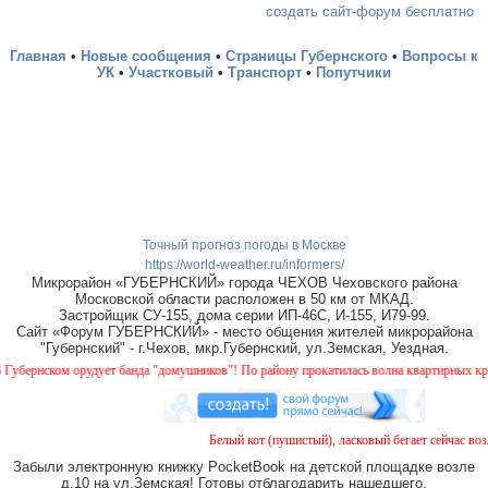
создать сайт-форум бесплатно
Главная
•
Новые сообщения
•
Страницы Губернского
•
Вопросы к
УК
•
Участковый
•
Транспорт
•
Попутчики
Точный прогноз погоды в Москве
https://world-weather.ru/informers/
Микрорайон «ГУБЕРНСКИЙ» города ЧЕХОВ Чеховского района
Московской области расположен в 50 км от МКАД.
Застройщик СУ-155, дома серии ИП-46С, И-155, И79-99.
Сайт «Форум ГУБЕРНСКИЙ» - место общения жителей микрорайона
"Губернский" - г.Чехов, мкр.Губернский, ул.Земская, Уездная.
бернском орудует банда "домушников"! По району прокатилась волна квартирных краж, 
Белый кот (пушистый), ласковый бегает сейчас возл
Забыли электронную книжку PocketBook на детской площадке возле
д.10 на ул.Земская! Готовы отблагодарить нашедшего.