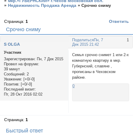
»
мкр.«ГУБЕРНСКИЙ» г.Чехов Московская обл.
»
Недвижимость Продажа Аренда
»
Срочно сниму
Страница:
1
Ответить
Срочно сниму
Поделиться
Пн, 7
1
S OLGA
Дек 2015 21:42
Участник
Семья срочно снимет 1 или 2-х
Зарегистрирован
: Пн, 7 Дек 2015
комнатную квартиру в мкр.
Провел на форуме:
Губернский, славяне ,
39 минут
прописаны в Чеховском
Сообщений:
2
районе.
Уважение:
[+0/-0]
Позитив:
[+0/-0]
0
Последний визит:
Пт, 28 Окт 2016 02:02
Страница:
1
Быстрый ответ