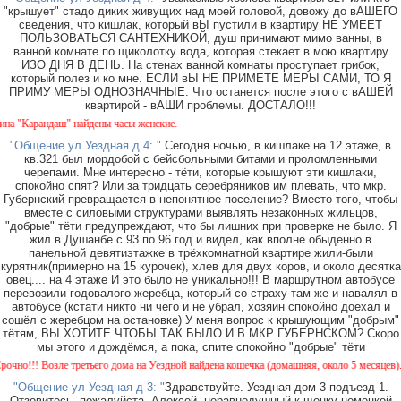
"крышует" стадо диких живущих над моей головой, довожу до вАШЕГО
сведения, что кишлак, который вЫ пустили в квартиру НЕ УМЕЕТ
ПОЛЬЗОВАТЬСЯ САНТЕХНИКОЙ, душ принимают мимо ванны, в
ванной комнате по щиколотку вода, которая стекает в мою квартиру
ИЗО ДНЯ В ДЕНЬ. На стенах ванной комнаты проступает грибок,
который полез и ко мне. ЕСЛИ вЫ НЕ ПРИМЕТЕ МЕРЫ САМИ, ТО Я
ПРИМУ МЕРЫ ОДНОЗНАЧНЫЕ. Что останется после этого с вАШЕЙ
квартирой - вАШИ проблемы. ДОСТАЛО!!!
 "Карандаш" найдены часы женские.
"Общение ул Уездная д 4: "
Сегодня ночью, в кишлаке на 12 этаже, в
кв.321 был мордобой с бейсбольными битами и проломленными
черепами. Мне интересно - тёти, которые крышуют эти кишлаки,
спокойно спят? Или за тридцать серебряников им плевать, что мкр.
Губернский превращается в непонятное поселение? Вместо того, чтобы
вместе с силовыми структурами выявлять незаконных жильцов,
"добрые" тёти предупреждают, что бы лишних при проверке не было. Я
жил в Душанбе с 93 по 96 год и видел, как вполне обыденно в
панельной девятиэтажке в трёхкомнатной квартире жили-были
курятник(примерно на 15 курочек), хлев для двух коров, и около десятка
овец.... на 4 этаже И это было не уникально!!! В маршрутном автобусе
перевозили годовалого жеребца, который со страху там же и навалял в
автобусе (кстати никто ни чего и не убрал, хозяин спокойно доехал и
сошёл с жеребцом на остановке) У меня вопрос к крышующим "добрым"
тётям, ВЫ ХОТИТЕ ЧТОБЫ ТАК БЫЛО И В МКР ГУБЕРНСКОМ? Скоро
мы этого и дождёмся, а пока, спите спокойно "добрые" тёти
о!!! Возле третьего дома на Уездной найдена кошечка (домашняя, около 5 месяцев). Окр
"Общение ул Уездная д 3: "
Здравствуйте. Уездная дом 3 подъезд 1.
Отзовитесь, пожалуйста, Алексей, неравнодушный к щенку немецкой