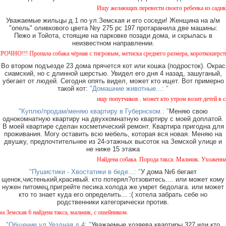
Ищу желающих перевести своего ребенка из садика 
Уважаемые жильцы д.1 по ул.Земская и его соседи! Женщина на а/м
"опель" оливкового цвета №у 275 рс 197 протаранила две машины:
Пежо и Тойота, стоящие на парковке позади дома, и скрылась в
неизвестном направлении.
О!!! Пропала собака чёрная с тигровым, метиска среднего размера, короткошерстная. С
Во втором подъезде 23 дома прячется кот или кошка (подросток). Окрас
сиамский, но с длинной шерстью. Увидел его дня 4 назад, зашуганый,
убегает от людей. Сегодня опять видел, может кто ищет. Вот примерно
такой кот:
"Домашние животные...: "
ищу попутчиков . может кто утром возит детей в сад
"Куплю/продам/меняю квартиру в Губернском.: "
Меняю свою
однокомнатную квартиру на двухкомнатную квартиру с моей доплатой.
В моей квартире сделан косметический ремонт. Квартира пригодна для
проживания. Могу оставить всю мебель, которая вся новая. Меняю на
двушку, предпочтительнее из 24-этажных высоток на Земской улице и
не ниже 15 этажа
Найдена собака. Порода такса. Мальчик. Ухоженная 
"Пушистики - Хвостатики в беде...: "
У дома №6 бегает
щенок,чистенький,красивый. кто потерял?отзовитесь.... или может кому
нужен питомец,пригрейте песика.холода же.умрет бедолага. или может
кто то знает куда его определить... :( хотела забрать себе но
родственники категорически против.
емская 6 найдена такса, мальчик, с ошейником.
"Общение ул Уездная д 4: "
Уважаемые хозяева квартиры 327 или кто