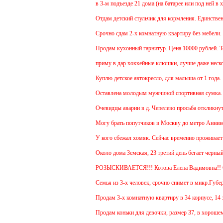
в 3-м подъезде 21 дома (на батарее или под ней в 
Отдам детский стульчик для кормления. Единственны
Срочно сдам 2-х комнатную квартиру без мебели. В 
Продам кухонный гарнитур. Цена 10000 рублей. Тор
приму в дар хоккейные клюшки, лучше даже нескол
Куплю детское автокресло, для малыша от 1 года.
Оставлена молодым мужчиной спортивная сумка.
Очевидцы аварии в д. Чепелево просьба откликнуть
Могу брать попутчиков в Москву до метро Аннино. 
У кого сбежал хомяк. Сейчас временно проживает в 4
Около дома Земская, 23 третий день бегает черный 
РОЗЫСКИВАЕТСЯ!!! Котова Елена Вадимовна!
Семья из 3-х человек, срочно снимет в микр.Губерн
Продам 3-х комнатную квартиру в 34 корпусе, 14 эт
Продам коньки для девочки, размер 37, в хорошем 