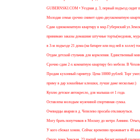
GUBERNSKI.COM • Уездная д. 3, первый подъезд сидит п
Молодая семья срочно снимет одно-двухкомнатную квартиру 
Cдам однокомнатную квартиру в мкр.Губернский ул.Земская. Р
принимаю заказы домашние штучные торты(медовик, муравейни
в 3-м подъезде 21 дома (на батарее или под ней в холле) то
Отдам детский стульчик для кормления. Единственный минус - 
Срочно сдам 2-х комнатную квартиру без мебели. В Чехове буд
Продам кухонный гарнитур. Цена 10000 рублей. Торг уместен
приму в дар хоккейные клюшки, лучше даже несколько:)
Куплю детское автокресло, для малыша от 1 года.
Оставлена молодым мужчиной спортивная сумка.
Очевидцы аварии в д. Чепелево просьба откликнуться.
Могу брать попутчиков в Москву до метро Аннино. Отъезд 6.4
У кого сбежал хомяк. Сейчас временно проживает в 48 квартир
Около дома Земская, 23 третий день бегает черный гладкошер