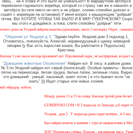
овец.... на 4 этаже И это было не уникально!!! В маршрутном автобусе
перевозили годовалого жеребца, который со страху там же и навалял в
автобусе (кстати никто ни чего и не убрал, хозяин спокойно доехал и
сошёл с жеребцом на остановке) У меня вопрос к крышующим "добрым"
тётям, ВЫ ХОТИТЕ ЧТОБЫ ТАК БЫЛО И В МКР ГУБЕРНСКОМ? Скоро
мы этого и дождёмся, а пока, спите спокойно "добрые" тёти
о дома на Уездной найдена кошечка (домашняя, около 5 месяцев). Окрас - камышовый, на
"Общение ул Уездная д 3: "
Здравствуйте. Уездная дом 3 подъезд 1.
Отзовитесь, пожалуйста, Алексей, неравнодушный к щенку немецкой
овчарки (у Вас есть взрослая кошка, Вы работаете в Подольске).
Кристина.
я 5 уже около месяца проживает кот. Персиковый окрас, не кастрирован, возраст менее 
"Домашние животные Объявления":
Найден кот. В лесу, в районе дома
№ 3 по Уездной найден кот серый (полосатый). Особые приметы - белое
пятно на переносице, белая грудка, белые лапки, зеленые глаза. Видно
что домашний - умный, ласковый, знает лоток ( и что бывает если "не
знать" ))) Ищет старых или новых хозяев.
брадор. кобель.
Между домов 13 и 15 по улице Земская третий день бегает со
GUBERNSKI.COM • В 3 подъезде ул.Земская, д.6 сидит очень
Уездная , дом 2 . У подъезда дома сидит котёнок , 4-5 мес , 
Был найден кошеле в машине с утра по направлению в Москву
SOS! Потерялась собака. Породы - карликовая такса. Уважае