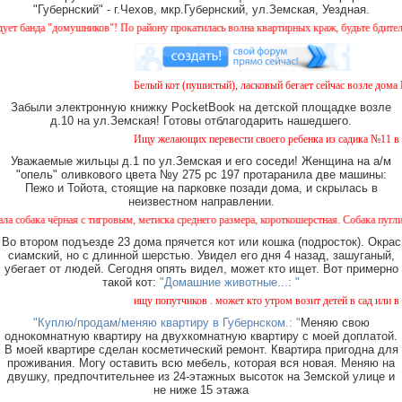
"Губернский" - г.Чехов, мкр.Губернский, ул.Земская, Уездная.
анда "домушников"! По району прокатилась волна квартирных краж, будьте бдительны!
Белый кот (пушистый), ласковый бегает сейчас возле дома № 2
Забыли электронную книжку PocketBook на детской площадке возле
д.10 на ул.Земская! Готовы отблагодарить нашедшего.
Ищу желающих перевести своего ребенка из садика №11 в сад
Уважаемые жильцы д.1 по ул.Земская и его соседи! Женщина на а/м
"опель" оливкового цвета №у 275 рс 197 протаранила две машины:
Пежо и Тойота, стоящие на парковке позади дома, и скрылась в
неизвестном направлении.
а чёрная с тигровым, метиска среднего размера, короткошерстная. Собака пугливая, не
Во втором подъезде 23 дома прячется кот или кошка (подросток). Окрас
сиамский, но с длинной шерстью. Увидел его дня 4 назад, зашуганый,
убегает от людей. Сегодня опять видел, может кто ищет. Вот примерно
такой кот:
"Домашние животные...: "
ищу попутчиков . может кто утром возит детей в сад или в шко
"Куплю/продам/меняю квартиру в Губернском.: "
Меняю свою
однокомнатную квартиру на двухкомнатную квартиру с моей доплатой.
В моей квартире сделан косметический ремонт. Квартира пригодна для
проживания. Могу оставить всю мебель, которая вся новая. Меняю на
двушку, предпочтительнее из 24-этажных высоток на Земской улице и
не ниже 15 этажа