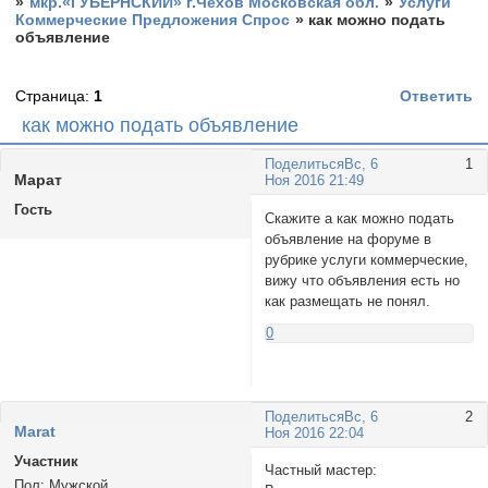
»
мкр.«ГУБЕРНСКИЙ» г.Чехов Московская обл.
»
Услуги
Коммерческие Предложения Спрос
»
как можно подать
объявление
Страница:
1
Ответить
как можно подать объявление
Поделиться
Вс, 6
1
Маpат
Ноя 2016 21:49
Гость
Скажите а как можно подать
объявление на форуме в
рубрике услуги коммерческие,
вижу что объявления есть но
как размещать не понял.
0
Поделиться
Вс, 6
2
Marat
Ноя 2016 22:04
Участник
Частный мастер:
Пол:
Мужской