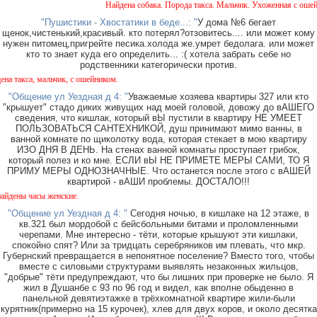
Найдена собака. Порода такса. Мальчик. Ухоженная с ошейник
"Пушистики - Хвостатики в беде...: "
У дома №6 бегает
щенок,чистенький,красивый. кто потерял?отзовитесь.... или может кому
нужен питомец,пригрейте песика.холода же.умрет бедолага. или может
кто то знает куда его определить... :( хотела забрать себе но
родственники категорически против.
кса, мальчик, с ошейником.
"Общение ул Уездная д 4: "
Уважаемые хозяева квартиры 327 или кто
"крышует" стадо диких живущих над моей головой, довожу до вАШЕГО
сведения, что кишлак, который вЫ пустили в квартиру НЕ УМЕЕТ
ПОЛЬЗОВАТЬСЯ САНТЕХНИКОЙ, душ принимают мимо ванны, в
ванной комнате по щиколотку вода, которая стекает в мою квартиру
ИЗО ДНЯ В ДЕНЬ. На стенах ванной комнаты проступает грибок,
который полез и ко мне. ЕСЛИ вЫ НЕ ПРИМЕТЕ МЕРЫ САМИ, ТО Я
ПРИМУ МЕРЫ ОДНОЗНАЧНЫЕ. Что останется после этого с вАШЕЙ
квартирой - вАШИ проблемы. ДОСТАЛО!!!
ы часы женские.
"Общение ул Уездная д 4: "
Сегодня ночью, в кишлаке на 12 этаже, в
кв.321 был мордобой с бейсбольными битами и проломленными
черепами. Мне интересно - тёти, которые крышуют эти кишлаки,
спокойно спят? Или за тридцать серебряников им плевать, что мкр.
Губернский превращается в непонятное поселение? Вместо того, чтобы
вместе с силовыми структурами выявлять незаконных жильцов,
"добрые" тёти предупреждают, что бы лишних при проверке не было. Я
жил в Душанбе с 93 по 96 год и видел, как вполне обыденно в
панельной девятиэтажке в трёхкомнатной квартире жили-были
курятник(примерно на 15 курочек), хлев для двух коров, и около десятка