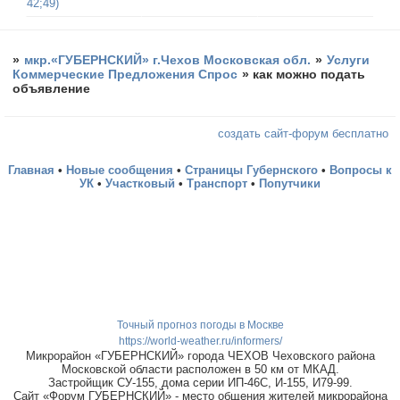
42;49)
»
мкр.«ГУБЕРНСКИЙ» г.Чехов Московская обл.
»
Услуги
Коммерческие Предложения Спрос
»
как можно подать
объявление
создать сайт-форум бесплатно
Главная
•
Новые сообщения
•
Страницы Губернского
•
Вопросы к
УК
•
Участковый
•
Транспорт
•
Попутчики
Точный прогноз погоды в Москве
https://world-weather.ru/informers/
Микрорайон «ГУБЕРНСКИЙ» города ЧЕХОВ Чеховского района
Московской области расположен в 50 км от МКАД.
Застройщик СУ-155, дома серии ИП-46С, И-155, И79-99.
Сайт «Форум ГУБЕРНСКИЙ» - место общения жителей микрорайона