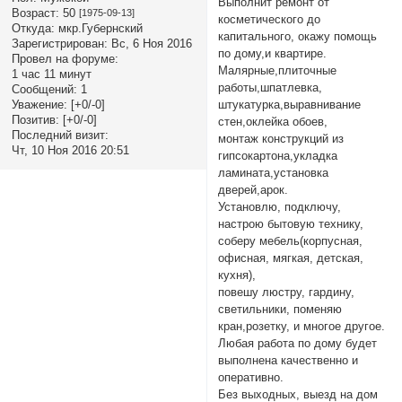
Выполнит ремонт от
Возраст:
50
[1975-09-13]
косметического до
Откуда:
мкр.Губернский
капитального, окажу помощь
Зарегистрирован
: Вс, 6 Ноя 2016
по дому,и квартире.
Провел на форуме:
Малярные,плиточные
1 час 11 минут
работы,шпатлевка,
Сообщений:
1
штукатурка,выравнивание
Уважение:
[+0/-0]
Позитив:
[+0/-0]
стен,оклейка обоев,
Последний визит:
монтаж конструкций из
Чт, 10 Ноя 2016 20:51
гипсокартона,укладка
ламината,установка
дверей,арок.
Установлю, подключу,
настрою бытовую технику,
соберу мебель(корпусная,
офисная, мягкая, детская,
кухня),
повешу люстру, гардину,
светильники, поменяю
кран,розетку, и многое другое.
Любая работа по дому будет
выполнена качественно и
оперативно.
Без выходных, выезд на дом