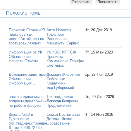
Похожие темы
Парковки Стоянки"Я
Авто Новости
Чт, 26 Дек 2019
паркуюсь как
Транспорт
идиот"АвтоХамы на
Расписание
тротуарах,газонах...
Маршруты Сервис
Информация от УК:
УК ЖКХ ИГ ТСЖ
Пт, 15 Май 2020
Объявления
Прописка
Новости Отчеты
Коммуналка Тарифы
Счетчики.
Домашние животные
Домашн Животные
Ср, 27 Ноя 2019
Объявления
Собачники
Информация...
Кошатники
мкр.Губернский
часто задаваемые
Тех.поддержка
Пн, 20 Июл 2026
вопросы,предложения,просьбы
Помощь Вопросы
по работе форума
Предложения
Школа №10 в
Семья Воспитание
Чт, 14 Июн 2018
Губернском
Детсад Школа
(ул.Уездная,строение
Образование
6, тел.8-496-727-97-