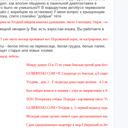
идел, как вполне обыденно в панельной девятиэтажке в
это было не уникально!!! В маршрутном автобусе перевозили
 сошёл с жеребцом на остановке) У меня вопрос к крышующим
а, спите спокойно "добрые" тёти
здной найдена кошечка (домашняя, около 5 месяцев). Окрас - камышовый, на один глазик
ецкой овчарки (у Вас есть взрослая кошка, Вы работаете в
ло месяца проживает кот. Персиковый окрас, не кастрирован, возраст менее года, ухожен
ы - белое пятно на переносице, белая грудка, белые лапки,
 Ищет старых или новых хозяев.
ль.
Между домов 13 и 15 по улице Земская третий день бегает собака из пород
GUBERNSKI.COM • В 3 подъезде ул.Земская, д.6 сидит очень голодная че
Уездная , дом 2 . У подъезда дома сидит котёнок , 4-5 мес , девочка. Чёр
Был найден кошеле в машине с утра по направлению в Москву,девушка сади
SOS! Потерялась собака. Породы - карликовая такса. Уважаемые соседи! Ж
GUBERNSKI.COM • Уездная д. 3, первый подъезд сидит полосатый ОЧЕ
Молодая семья срочно снимет одно-двухкомнатную квартиру на длительный
Cдам однокомнатную квартиру в мкр.Губернский ул.Земская. Ремонт от заст