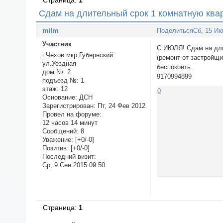
Страница:
1
Сдам на длительный срок 1 комнатную ква
milm
Поделиться
Сб, 15 Ию
Участник
С ИЮЛЯ! Сдам на длит
г.Чехов мкр.Губернский:
(ремонт от застройщи
ул.Уездная
беспокоить.
дом №:
2
9170994899
подъезд №:
1
этаж:
12
0
Основание:
ДСН
Зарегистрирован
: Пт, 24 Фев 2012
Провел на форуме:
12 часов 14 минут
Сообщений:
8
Уважение:
[+0/-0]
Позитив:
[+0/-0]
Последний визит:
Ср, 9 Сен 2015 09:50
Страница:
1