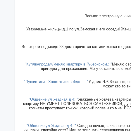
Забыли электронную книж
Уважаемые жильцы д.1 по ул.Земская и его соседи! Женщи
Во втором подъезде 23 дома прячется кот или кошка (подрос
"Куплю/продам/меняю квартиру в Губернском.: "
Меняю сво
пригодна для проживания. Могу оставить всю меб
"Пушистики - Хвостатики в беде...: "
У дома №6 бегает щенок
может кто то зн
"Общение ул Уездная д 4: "
Уважаемые хозяева квартиры 
квартиру НЕ УМЕЕТ ПОЛЬЗОВАТЬСЯ САНТЕХНИКОЙ, душ прин
комнаты проступает грибок, который полез и ко мн
"Общение ул Уездная д 4: "
Сегодня ночью, в кишлаке на 
кишлаки, спокойно спят? Или за тридцать серебряников им