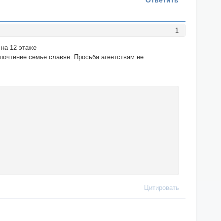
Ответить
1
 на 12 этаже
дпочтение семье славян. Просьба агентствам не
Цитировать