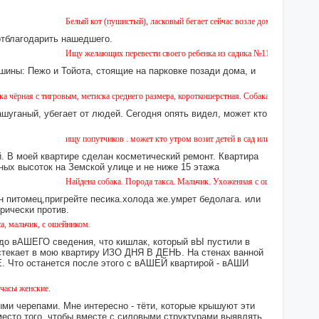
Белый кот (пушистый), ласковый бегает сейчас возле дома № 2 на Земской.
отблагодарить нашедшего.
Ищу желающих перевести своего ребенка из садика №11 в садик № 26. Есть
шины: Пежо и Тойота, стоящие на парковке позади дома, и
тигровым, метиска среднего размера, короткошерстная. Собака пугливая, не агрессивна
ашуганый, убегает от людей. Сегодня опять видел, может кто
ищу попутчиков . может кто утром возит детей в сад или в школу в город ?
 В моей квартире сделан косметический ремонт. Квартира
ных высоток на Земской улице и не ниже 15 этажа
Найдена собака. Порода такса. Мальчик. Ухоженная с ошейником. Найдена в
н питомец,пригрейте песика.холода же.умрет бедолага. или
орически против.
к, с ошейником.
 до вАШЕГО сведения, что кишлак, который вЫ пустили в
екает в мою квартиру ИЗО ДНЯ В ДЕНЬ. На стенах ванной
то останется после этого с вАШЕЙ квартирой - вАШИ
кие.
ми черепами. Мне интересно - тёти, которые крышуют эти
место того, чтобы вместе с силовыми структурами выявлять