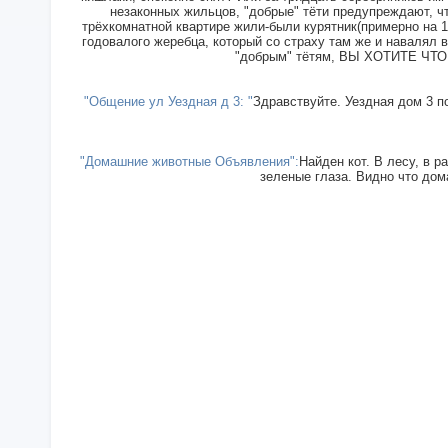
незаконных жильцов, "добрые" тёти предупреждают, чт
трёхкомнатной квартире жили-были курятник(примерно на 15
годовалого жеребца, который со страху там же и навалял в
"добрым" тётям, ВЫ ХОТИТЕ ЧТОБ
"Общение ул Уездная д 3: "
Здравствуйте. Уездная дом 3 п
"Домашние животные Объявления":
Найден кот. В лесу, в р
зеленые глаза. Видно что дома