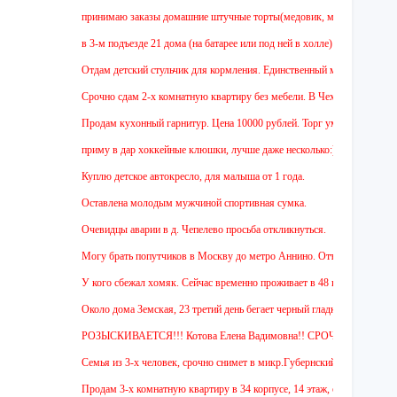
принимаю заказы домашние штучные торты(медовик, муравейник, наполеон,
в 3-м подъезде 21 дома (на батарее или под ней в холле) тоскует и довер
Отдам детский стульчик для кормления. Единственный минус - нет мягкой н
Срочно сдам 2-х комнатную квартиру без мебели. В Чехове буду после 15-0
Продам кухонный гарнитур. Цена 10000 рублей. Торг уместен.
приму в дар хоккейные клюшки, лучше даже несколько:)
Куплю детское автокресло, для малыша от 1 года.
Оставлена молодым мужчиной спортивная сумка.
Очевидцы аварии в д. Чепелево просьба откликнуться.
Могу брать попутчиков в Москву до метро Аннино. Отъезд 6.45 от мкр.Губ
У кого сбежал хомяк. Сейчас временно проживает в 48 квартире (9 этаж ул 
Около дома Земская, 23 третий день бегает черный гладкошерстый высокий
РОЗЫСКИВАЕТСЯ!!! Котова Елена Вадимовна!! СРОЧНО ОТЗОВИТЕС
Семья из 3-х человек, срочно снимет в микр.Губернский 1 или 2-х комнатн
Продам 3-х комнатную квартиру в 34 корпусе, 14 этаж, общ. пл. 88 м. Цен