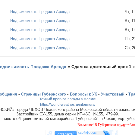
Недвижимость Продажа Аренда
Чт, 1
Недвижимость Продажа Аренда
Вт, 1
Недвижимость Продажа Аренда
Вт, 1
Недвижимость Продажа Аренда
Пн, 
Недвижимость Продажа Аренда
Ср, 2
едвижимость Продажа Аренда
»
Сдам на длительный срок 1 
ообщения
•
Страницы Губернского
•
Вопросы к УК
•
Участковый
•
Тр
Точный прогноз погоды в Москве
https://world-weather.ru/informers/
СКИЙ» города ЧЕХОВ Чеховского района Московской области располож
Застройщик СУ-155, дома серии ИП-46С, И-155, И79-99.
место общения жителей микрорайона "Губернский" - г.Чехов, мкр.Губер
Внимание! В Губернском орудует банда "домушн