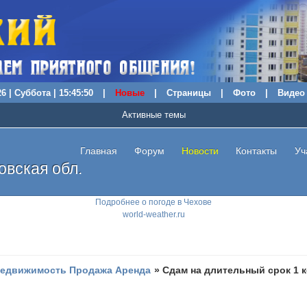
6 | Суббота | 15:45:51
|
Новые
|
Страницы
|
Фото
|
Видео
Активные темы
Главная
Форум
Новости
Контакты
Уч
вская обл.
Подробнее о погоде в Чехове
world-weather.ru
едвижимость Продажа Аренда
»
Сдам на длительный срок 1 