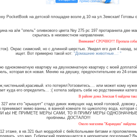
ку PocketBook на детской площадке возле д.10 на ул.Земская! Готовы 
на на а/м "опель" оливкового цвета №у 275 рс 197 протаранила две ма
скрылась в неизвестном направлении.
Внимание! СРОЧНО!!! Пропала собака чёрная с 
ток). Окрас сиамский, но с длинной шерстью. Увидел его дня 4 назад, з
ищет. Вот примерно такой кот:
"Домашние животные...: "
ю однокомнатную квартиру на двухкомнатную квартиру с моей доплатой.
ель, которая вся новая. Меняю на двушку, предпочтительнее из 24-этаж
,чистенький,красивый. кто потерял?отзовитесь.... или может кому нуже
ает куда его определить... :( хотела забрать себе но родственники катег
В районе дома Земская 6 найдена такса, мальчи
327 или кто "крышует" стадо диких живущих над моей головой, довожу
имают мимо ванны, в ванной комнате по щиколотку вода, которая ст
е. ЕСЛИ вЫ НЕ ПРИМЕТЕ МЕРЫ САМИ, ТО Я ПРИМУ МЕРЫ ОДНОЗНАЧНЫЕ. Ч
проблемы. ДОСТАЛО!!!
Около магазина "Карандаш" найдены часы женс
12 этаже, в кв.321 был мордобой с бейсбольными битами и проломленны
 плевать, что мкр. Губернский превращается в непонятное поселение? В