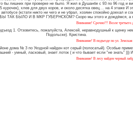
о бы лишних при проверке не было. Я жил в Душанбе с 93 по 96 год и в
 курочек), хлев для двух коров, и около десятка овец.... на 4 этаже И 
 автобусе (кстати никто ни чего и не убрал, хозяин спокойно доехал и
Ы ТАК БЫЛО И В МКР ГУБЕРНСКОМ? Скоро мы этого и дождёмся, а пок
Внимание! Срочно!!! Возле третьего дома на Уе
одъезд 1. Отзовитесь, пожалуйста, Алексей, неравнодушный к щенку нем
Подольске). Кристина.
Внимание! В подъезде по ул. Земская 5 уже око
айоне дома № 3 по Уездной найден кот серый (полосатый). Особые примет
шний - умный, ласковый, знает лоток ( и что бывает если "не знать" )))
Внимание! В лесу найден черный лабрадор. кобе