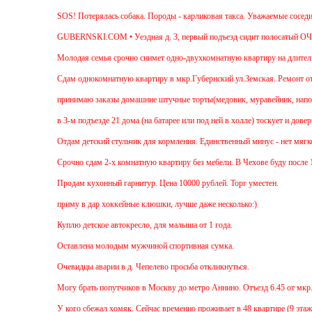
SOS! Потерялась собака. Породы - карликовая такса. Уважаемые соседи! 
GUBERNSKI.COM • Уездная д. 3, первый подъезд сидит полосатый ОЧ
Молодая семья срочно снимет одно-двухкомнатную квартиру на длительны
Cдам однокомнатную квартиру в мкр.Губернский ул.Земская. Ремонт от зас
принимаю заказы домашние штучные торты(медовик, муравейник, наполеон
в 3-м подъезде 21 дома (на батарее или под ней в холле) тоскует и дове
Отдам детский стульчик для кормления. Единственный минус - нет мягкой н
Срочно сдам 2-х комнатную квартиру без мебели. В Чехове буду после 15-0
Продам кухонный гарнитур. Цена 10000 рублей. Торг уместен.
приму в дар хоккейные клюшки, лучше даже несколько:)
Куплю детское автокресло, для малыша от 1 года.
Оставлена молодым мужчиной спортивная сумка.
Очевидцы аварии в д. Чепелево просьба откликнуться.
Могу брать попутчиков в Москву до метро Аннино. Отъезд 6.45 от мкр.Гу
У кого сбежал хомяк. Сейчас временно проживает в 48 квартире (9 этаж ул