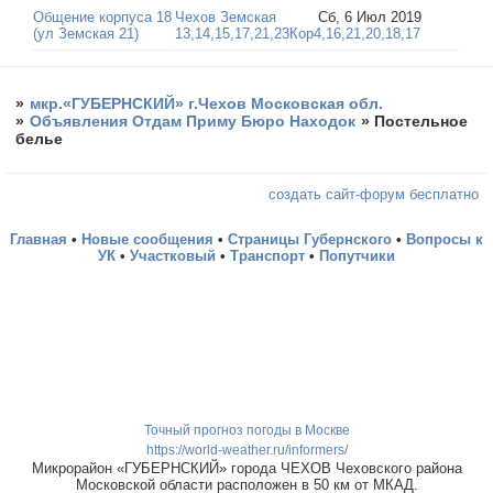
Общение корпуса 18
Чехов Земская
Сб, 6 Июл 2019
(ул Земская 21)
13,14,15,17,21,23Кор4,16,21,20,18,17
»
мкр.«ГУБЕРНСКИЙ» г.Чехов Московская обл.
»
Объявления Отдам Приму Бюро Находок
»
Постельное
белье
создать сайт-форум бесплатно
Главная
•
Новые сообщения
•
Страницы Губернского
•
Вопросы к
УК
•
Участковый
•
Транспорт
•
Попутчики
Точный прогноз погоды в Москве
https://world-weather.ru/informers/
Микрорайон «ГУБЕРНСКИЙ» города ЧЕХОВ Чеховского района
Московской области расположен в 50 км от МКАД.