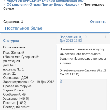
»
мкр.«ГУБЕРНСКИЙ» г.Чехов Московская обл.
»
Объявления Отдам Приму Бюро Находок
»
Постельное
белье
Страница:
1
Ответить
Постельное белье
Поделиться
Чт, 19
1
Снегурка
Дек 2013 12:53
Пользователь
Принимают заказы на покупку
Пол:
Женский
качественного постельного
г.Чехов мкр.Губернский:
белья из Иваново.все вопросы
ул.Уездная
в личку
дом №:
5
подъезд №:
1
Отредактировано Снегурка (Чт, 19
этаж:
21
Дек 2013 12:53)
Основание:
ДСН
0
Зарегистрирован
: Ср, 19 Дек 2012
Провел на форуме:
1 день 2 часа
Сообщений:
49
Уважение:
[+5/-0]
Позитив:
[+0/-0]
Последний визит: