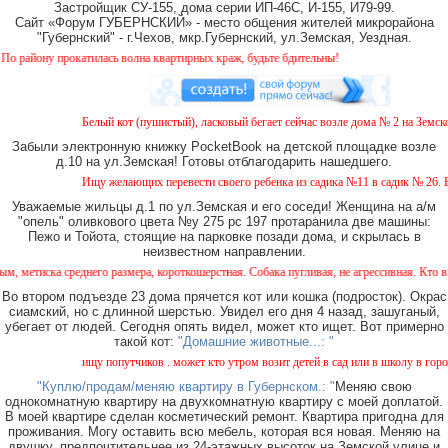
Застройщик СУ-155, дома серии ИП-46С, И-155, И79-99.
Сайт «Форум ГУБЕРНСКИЙ» - место общения жителей микрорайона
"Губернский" - г.Чехов, мкр.Губернский, ул.Земская, Уездная.
айону прокатилась волна квартирных краж, будьте бдительны!
Белый кот (пушистый), ласковый бегает сейчас возле дома № 2 на Земской
Забыли электронную книжку PocketBook на детской площадке возле
д.10 на ул.Земская! Готовы отблагодарить нашедшего.
Ищу желающих перевести своего ребенка из садика №11 в садик № 26. Ест
Уважаемые жильцы д.1 по ул.Земская и его соседи! Женщина на а/м
"опель" оливкового цвета №у 275 рс 197 протаранила две машины:
Пежо и Тойота, стоящие на парковке позади дома, и скрылась в
неизвестном направлении.
тиска среднего размера, короткошерстная. Собака пугливая, не агрессивная. Кто видел
Во втором подъезде 23 дома прячется кот или кошка (подросток). Окрас
сиамский, но с длинной шерстью. Увидел его дня 4 назад, зашуганый,
убегает от людей. Сегодня опять видел, может кто ищет. Вот примерно
такой кот:
"Домашние животные...: "
ищу попутчиков . может кто утром возит детей в сад или в школу в город ?
"Куплю/продам/меняю квартиру в Губернском.: "
Меняю свою
однокомнатную квартиру на двухкомнатную квартиру с моей доплатой.
В моей квартире сделан косметический ремонт. Квартира пригодна для
проживания. Могу оставить всю мебель, которая вся новая. Меняю на
двушку, предпочтительнее из 24-этажных высоток на Земской улице и