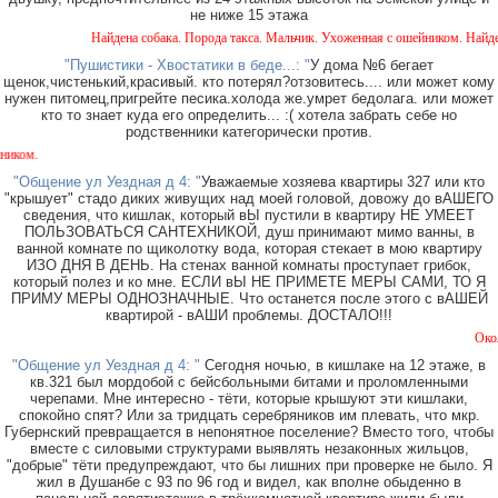
не ниже 15 этажа
Найдена собака. Порода такса. Мальчик. Ухоженная с ошейником. Найдена 
"Пушистики - Хвостатики в беде...: "
У дома №6 бегает
щенок,чистенький,красивый. кто потерял?отзовитесь.... или может кому
нужен питомец,пригрейте песика.холода же.умрет бедолага. или может
кто то знает куда его определить... :( хотела забрать себе но
родственники категорически против.
ом.
"Общение ул Уездная д 4: "
Уважаемые хозяева квартиры 327 или кто
"крышует" стадо диких живущих над моей головой, довожу до вАШЕГО
сведения, что кишлак, который вЫ пустили в квартиру НЕ УМЕЕТ
ПОЛЬЗОВАТЬСЯ САНТЕХНИКОЙ, душ принимают мимо ванны, в
ванной комнате по щиколотку вода, которая стекает в мою квартиру
ИЗО ДНЯ В ДЕНЬ. На стенах ванной комнаты проступает грибок,
который полез и ко мне. ЕСЛИ вЫ НЕ ПРИМЕТЕ МЕРЫ САМИ, ТО Я
ПРИМУ МЕРЫ ОДНОЗНАЧНЫЕ. Что останется после этого с вАШЕЙ
квартирой - вАШИ проблемы. ДОСТАЛО!!!
Около ма
"Общение ул Уездная д 4: "
Сегодня ночью, в кишлаке на 12 этаже, в
кв.321 был мордобой с бейсбольными битами и проломленными
черепами. Мне интересно - тёти, которые крышуют эти кишлаки,
спокойно спят? Или за тридцать серебряников им плевать, что мкр.
Губернский превращается в непонятное поселение? Вместо того, чтобы
вместе с силовыми структурами выявлять незаконных жильцов,
"добрые" тёти предупреждают, что бы лишних при проверке не было. Я
жил в Душанбе с 93 по 96 год и видел, как вполне обыденно в