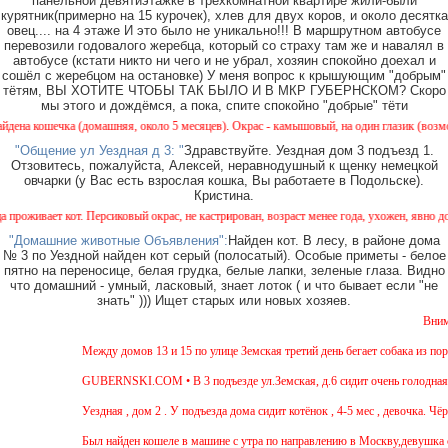
панельной девятиэтажке в трёхкомнатной квартире жили-были
курятник(примерно на 15 курочек), хлев для двух коров, и около десятка
овец.... на 4 этаже И это было не уникально!!! В маршрутном автобусе
перевозили годовалого жеребца, который со страху там же и навалял в
автобусе (кстати никто ни чего и не убрал, хозяин спокойно доехал и
сошёл с жеребцом на остановке) У меня вопрос к крышующим "добрым"
тётям, ВЫ ХОТИТЕ ЧТОБЫ ТАК БЫЛО И В МКР ГУБЕРНСКОМ? Скоро
мы этого и дождёмся, а пока, спите спокойно "добрые" тёти
а кошечка (домашняя, около 5 месяцев). Окрас - камышовый, на один глазик (возможно) 
"Общение ул Уездная д 3: "
Здравствуйте. Уездная дом 3 подъезд 1.
Отзовитесь, пожалуйста, Алексей, неравнодушный к щенку немецкой
овчарки (у Вас есть взрослая кошка, Вы работаете в Подольске).
Кристина.
живает кот. Персиковый окрас, не кастрирован, возраст менее года, ухожен, явно домаш
"Домашние животные Объявления":
Найден кот. В лесу, в районе дома
№ 3 по Уездной найден кот серый (полосатый). Особые приметы - белое
пятно на переносице, белая грудка, белые лапки, зеленые глаза. Видно
что домашний - умный, ласковый, знает лоток ( и что бывает если "не
знать" ))) Ищет старых или новых хозяев.
Внимание
Между домов 13 и 15 по улице Земская третий день бегает собака из поро
GUBERNSKI.COM • В 3 подъезде ул.Земская, д.6 сидит очень голодная че
Уездная , дом 2 . У подъезда дома сидит котёнок , 4-5 мес , девочка. Чёр
Был найден кошеле в машине с утра по направлению в Москву,девушка сад