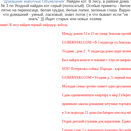
"Домашние животные Объявления":
Найден кот. В лесу, в районе дома
№ 3 по Уездной найден кот серый (полосатый). Особые приметы - белое
пятно на переносице, белая грудка, белые лапки, зеленые глаза. Видно
что домашний - умный, ласковый, знает лоток ( и что бывает если "не
знать" ))) Ищет старых или новых хозяев.
В лесу найден черный лабрадор. кобель.
Между домов 13 и 15 по улице Земская третий де
GUBERNSKI.COM • В 3 подъезде ул.Земская, д.6 
Уездная , дом 2 . У подъезда дома сидит котёнок 
Был найден кошеле в машине с утра по направлен
SOS! Потерялась собака. Породы - карликовая та
GUBERNSKI.COM • Уездная д. 3, первый подъе
Молодая семья срочно снимет одно-двухкомнатну
Cдам однокомнатную квартиру в мкр.Губернский у
принимаю заказы домашние штучные торты(медови
в 3-м подъезде 21 дома (на батарее или под ней
Отдам детский стульчик для кормления. Единствен
Срочно сдам 2-х комнатную квартиру без мебели. 