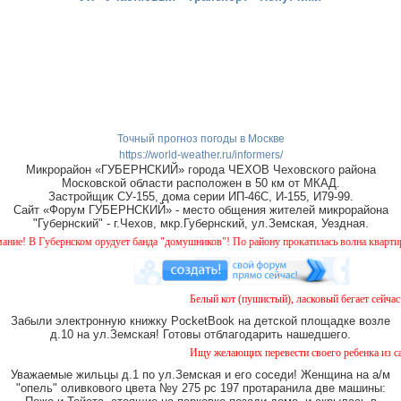
Точный прогноз погоды в Москве
https://world-weather.ru/informers/
Микрорайон «ГУБЕРНСКИЙ» города ЧЕХОВ Чеховского района
Московской области расположен в 50 км от МКАД.
Застройщик СУ-155, дома серии ИП-46С, И-155, И79-99.
Сайт «Форум ГУБЕРНСКИЙ» - место общения жителей микрорайона
"Губернский" - г.Чехов, мкр.Губернский, ул.Земская, Уездная.
 В Губернском орудует банда "домушников"! По району прокатилась волна квартирных к
Белый кот (пушистый), ласковый бегает сейчас во
Забыли электронную книжку PocketBook на детской площадке возле
д.10 на ул.Земская! Готовы отблагодарить нашедшего.
Ищу желающих перевести своего ребенка из садик
Уважаемые жильцы д.1 по ул.Земская и его соседи! Женщина на а/м
"опель" оливкового цвета №у 275 рс 197 протаранила две машины: