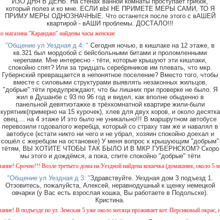
ИЗО ДНЯ В ДЕНЬ. На стенах ванной комнаты проступает грибок,
который полез и ко мне. ЕСЛИ вЫ НЕ ПРИМЕТЕ МЕРЫ САМИ, ТО Я
ПРИМУ МЕРЫ ОДНОЗНАЧНЫЕ. Что останется после этого с вАШЕЙ
квартирой - вАШИ проблемы. ДОСТАЛО!!!
азина "Карандаш" найдены часы женские.
"Общение ул Уездная д 4: "
Сегодня ночью, в кишлаке на 12 этаже, в
кв.321 был мордобой с бейсбольными битами и проломленными
черепами. Мне интересно - тёти, которые крышуют эти кишлаки,
спокойно спят? Или за тридцать серебряников им плевать, что мкр.
Губернский превращается в непонятное поселение? Вместо того, чтобы
вместе с силовыми структурами выявлять незаконных жильцов,
"добрые" тёти предупреждают, что бы лишних при проверке не было. Я
жил в Душанбе с 93 по 96 год и видел, как вполне обыденно в
панельной девятиэтажке в трёхкомнатной квартире жили-были
курятник(примерно на 15 курочек), хлев для двух коров, и около десятка
овец.... на 4 этаже И это было не уникально!!! В маршрутном автобусе
перевозили годовалого жеребца, который со страху там же и навалял в
автобусе (кстати никто ни чего и не убрал, хозяин спокойно доехал и
сошёл с жеребцом на остановке) У меня вопрос к крышующим "добрым"
тётям, ВЫ ХОТИТЕ ЧТОБЫ ТАК БЫЛО И В МКР ГУБЕРНСКОМ? Скоро
мы этого и дождёмся, а пока, спите спокойно "добрые" тёти
Срочно!!! Возле третьего дома на Уездной найдена кошечка (домашняя, около 5 месяцев)
"Общение ул Уездная д 3: "
Здравствуйте. Уездная дом 3 подъезд 1.
Отзовитесь, пожалуйста, Алексей, неравнодушный к щенку немецкой
овчарки (у Вас есть взрослая кошка, Вы работаете в Подольске).
Кристина.
В подъезде по ул. Земская 5 уже около месяца проживает кот. Персиковый окрас, не кас