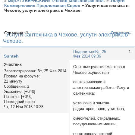
»
мкр.«ГУБЕРНСКИЙ» г.Чехов Московская обл.
»
Услуги
Коммерческие Предложения Спрос
»
Услуги сантехника в
Чехове, услуги электрика в Чехове.
Страница:
1
Ответить
Услуги сантехника в Чехове, услуги электрика в
Чехове.
Поделиться
Вт, 25
1
Sunteh
Фев 2014 09:36
Участник
Опытные русские мастера в
Зарегистрирован
: Вт, 25 Фев 2014
Чехове осуществят
Провел на форуме:
21 минуту
сантехнические и
Сообщений:
1
электрические работы. Услуги
Уважение:
[+0/-0]
сантехника:
Позитив:
[+0/-0]
Последний визит:
установка и замена
Чт, 12 Ноя 2015 10:33
радиаторов, ванн, унитазов,
смесителей, стиральных,
посудомоечных машин,
полотенцесушителей,