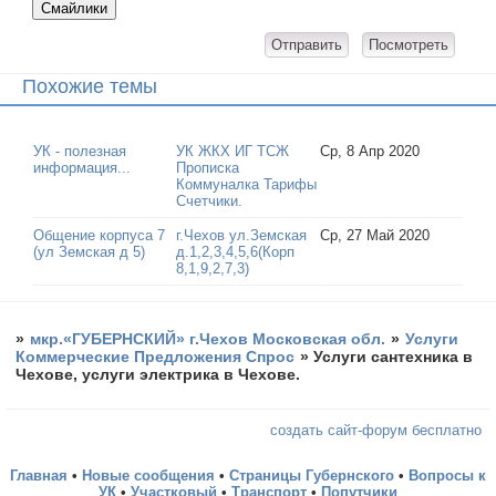
Похожие темы
УК - полезная
УК ЖКХ ИГ ТСЖ
Ср, 8 Апр 2020
информация...
Прописка
Коммуналка Тарифы
Счетчики.
Общение корпуса 7
г.Чехов ул.Земская
Ср, 27 Май 2020
(ул Земская д 5)
д.1,2,3,4,5,6(Корп
8,1,9,2,7,3)
»
мкр.«ГУБЕРНСКИЙ» г.Чехов Московская обл.
»
Услуги
Коммерческие Предложения Спрос
»
Услуги сантехника в
Чехове, услуги электрика в Чехове.
создать сайт-форум бесплатно
Главная
•
Новые сообщения
•
Страницы Губернского
•
Вопросы к
УК
•
Участковый
•
Транспорт
•
Попутчики