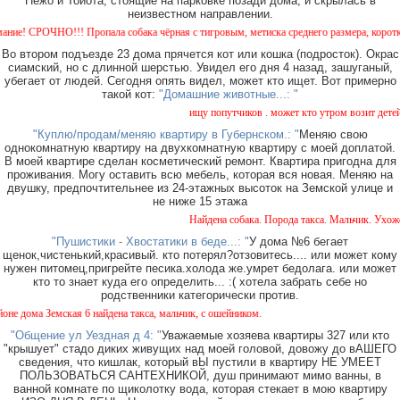
Пежо и Тойота, стоящие на парковке позади дома, и скрылась в
неизвестном направлении.
СРОЧНО!!! Пропала собака чёрная с тигровым, метиска среднего размера, короткошерстн
Во втором подъезде 23 дома прячется кот или кошка (подросток). Окрас
сиамский, но с длинной шерстью. Увидел его дня 4 назад, зашуганый,
убегает от людей. Сегодня опять видел, может кто ищет. Вот примерно
такой кот:
"Домашние животные...: "
ищу попутчиков . может кто утром возит детей в с
"Куплю/продам/меняю квартиру в Губернском.: "
Меняю свою
однокомнатную квартиру на двухкомнатную квартиру с моей доплатой.
В моей квартире сделан косметический ремонт. Квартира пригодна для
проживания. Могу оставить всю мебель, которая вся новая. Меняю на
двушку, предпочтительнее из 24-этажных высоток на Земской улице и
не ниже 15 этажа
Найдена собака. Порода такса. Мальчик. Ухоженн
"Пушистики - Хвостатики в беде...: "
У дома №6 бегает
щенок,чистенький,красивый. кто потерял?отзовитесь.... или может кому
нужен питомец,пригрейте песика.холода же.умрет бедолага. или может
кто то знает куда его определить... :( хотела забрать себе но
родственники категорически против.
ома Земская 6 найдена такса, мальчик, с ошейником.
"Общение ул Уездная д 4: "
Уважаемые хозяева квартиры 327 или кто
"крышует" стадо диких живущих над моей головой, довожу до вАШЕГО
сведения, что кишлак, который вЫ пустили в квартиру НЕ УМЕЕТ
ПОЛЬЗОВАТЬСЯ САНТЕХНИКОЙ, душ принимают мимо ванны, в
ванной комнате по щиколотку вода, которая стекает в мою квартиру