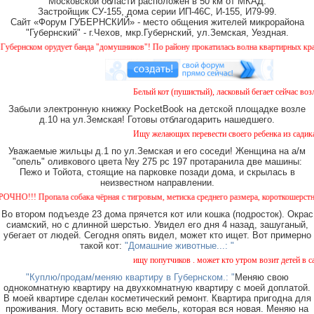
Московской области расположен в 50 км от МКАД.
Застройщик СУ-155, дома серии ИП-46С, И-155, И79-99.
Сайт «Форум ГУБЕРНСКИЙ» - место общения жителей микрорайона
"Губернский" - г.Чехов, мкр.Губернский, ул.Земская, Уездная.
рнском орудует банда "домушников"! По району прокатилась волна квартирных краж, бу
Белый кот (пушистый), ласковый бегает сейчас возле
Забыли электронную книжку PocketBook на детской площадке возле
д.10 на ул.Земская! Готовы отблагодарить нашедшего.
Ищу желающих перевести своего ребенка из садика №
Уважаемые жильцы д.1 по ул.Земская и его соседи! Женщина на а/м
"опель" оливкового цвета №у 275 рс 197 протаранила две машины:
Пежо и Тойота, стоящие на парковке позади дома, и скрылась в
неизвестном направлении.
!! Пропала собака чёрная с тигровым, метиска среднего размера, короткошерстная. Соб
Во втором подъезде 23 дома прячется кот или кошка (подросток). Окрас
сиамский, но с длинной шерстью. Увидел его дня 4 назад, зашуганый,
убегает от людей. Сегодня опять видел, может кто ищет. Вот примерно
такой кот:
"Домашние животные...: "
ищу попутчиков . может кто утром возит детей в сад 
"Куплю/продам/меняю квартиру в Губернском.: "
Меняю свою
однокомнатную квартиру на двухкомнатную квартиру с моей доплатой.
В моей квартире сделан косметический ремонт. Квартира пригодна для
проживания. Могу оставить всю мебель, которая вся новая. Меняю на