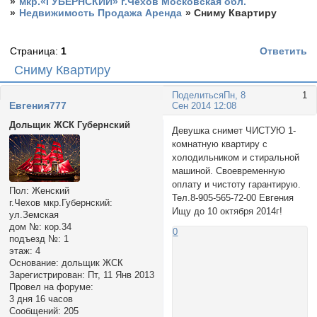
»
мкр.«ГУБЕРНСКИЙ» г.Чехов Московская обл.
»
Недвижимость Продажа Аренда
»
Сниму Квартиру
Страница:
1
Ответить
Сниму Квартиру
Поделиться
Пн, 8
1
Евгения777
Сен 2014 12:08
Дольщик ЖСК Губернский
Девушка снимет ЧИСТУЮ 1-
комнатную квартиру с
холодильником и стиральной
машиной. Своевременную
оплату и чистоту гарантирую.
Пол:
Женский
Тел.8-905-565-72-00 Евгения
г.Чехов мкр.Губернский:
Ищу до 10 октября 2014г!
ул.Земская
дом №:
кор.34
0
подъезд №:
1
этаж:
4
Основание:
дольщик ЖСК
Зарегистрирован
: Пт, 11 Янв 2013
Провел на форуме:
3 дня 16 часов
Сообщений:
205