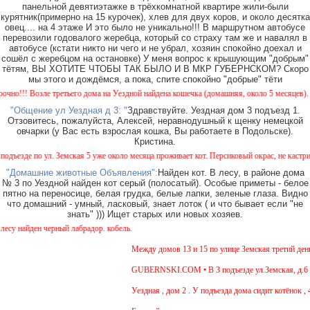
панельной девятиэтажке в трёхкомнатной квартире жили-были
курятник(примерно на 15 курочек), хлев для двух коров, и около десятка
овец.... на 4 этаже И это было не уникально!!! В маршрутном автобусе
перевозили годовалого жеребца, который со страху там же и навалял в
автобусе (кстати никто ни чего и не убрал, хозяин спокойно доехал и
сошёл с жеребцом на остановке) У меня вопрос к крышующим "добрым"
тётям, ВЫ ХОТИТЕ ЧТОБЫ ТАК БЫЛО И В МКР ГУБЕРНСКОМ? Скоро
мы этого и дождёмся, а пока, спите спокойно "добрые" тёти
!! Возле третьего дома на Уездной найдена кошечка (домашняя, около 5 месяцев). Окрас
"Общение ул Уездная д 3: "
Здравствуйте. Уездная дом 3 подъезд 1.
Отзовитесь, пожалуйста, Алексей, неравнодушный к щенку немецкой
овчарки (у Вас есть взрослая кошка, Вы работаете в Подольске).
Кристина.
зде по ул. Земская 5 уже около месяца проживает кот. Персиковый окрас, не кастрирован
"Домашние животные Объявления":
Найден кот. В лесу, в районе дома
№ 3 по Уездной найден кот серый (полосатый). Особые приметы - белое
пятно на переносице, белая грудка, белые лапки, зеленые глаза. Видно
что домашний - умный, ласковый, знает лоток ( и что бывает если "не
знать" ))) Ищет старых или новых хозяев.
найден черный лабрадор. кобель.
Между домов 13 и 15 по улице Земская третий день б
GUBERNSKI.COM • В 3 подъезде ул.Земская, д.6 сид
Уездная , дом 2 . У подъезда дома сидит котёнок , 4