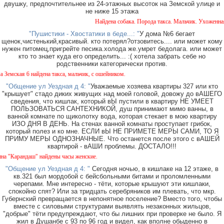
двушку, предпочтительнее из 24-этажных высоток на Земской улице и
не ниже 15 этажа
Найдена собака. Порода такса. Мальчик. Ухоженная с
"Пушистики - Хвостатики в беде...: "
У дома №6 бегает
щенок,чистенький,красивый. кто потерял?отзовитесь.... или может кому
нужен питомец,пригрейте песика.холода же.умрет бедолага. или может
кто то знает куда его определить... :( хотела забрать себе но
родственники категорически против.
ская 6 найдена такса, мальчик, с ошейником.
"Общение ул Уездная д 4: "
Уважаемые хозяева квартиры 327 или кто
"крышует" стадо диких живущих над моей головой, довожу до вАШЕГО
сведения, что кишлак, который вЫ пустили в квартиру НЕ УМЕЕТ
ПОЛЬЗОВАТЬСЯ САНТЕХНИКОЙ, душ принимают мимо ванны, в
ванной комнате по щиколотку вода, которая стекает в мою квартиру
ИЗО ДНЯ В ДЕНЬ. На стенах ванной комнаты проступает грибок,
который полез и ко мне. ЕСЛИ вЫ НЕ ПРИМЕТЕ МЕРЫ САМИ, ТО Я
ПРИМУ МЕРЫ ОДНОЗНАЧНЫЕ. Что останется после этого с вАШЕЙ
квартирой - вАШИ проблемы. ДОСТАЛО!!!
Карандаш" найдены часы женские.
"Общение ул Уездная д 4: "
Сегодня ночью, в кишлаке на 12 этаже, в
кв.321 был мордобой с бейсбольными битами и проломленными
черепами. Мне интересно - тёти, которые крышуют эти кишлаки,
спокойно спят? Или за тридцать серебряников им плевать, что мкр.
Губернский превращается в непонятное поселение? Вместо того, чтобы
вместе с силовыми структурами выявлять незаконных жильцов,
"добрые" тёти предупреждают, что бы лишних при проверке не было. Я
жил в Душанбе с 93 по 96 год и видел, как вполне обыденно в