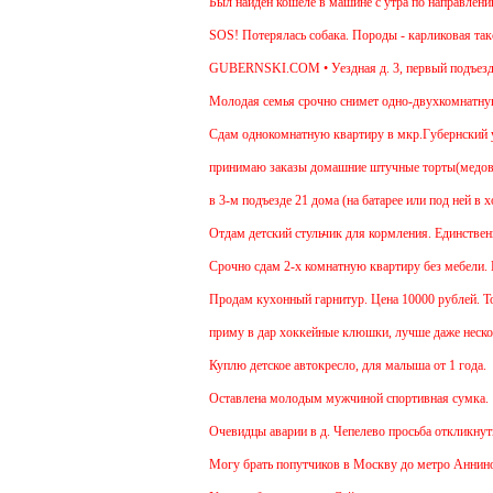
Был найден кошеле в машине с утра по направлению 
SOS! Потерялась собака. Породы - карликовая такса
GUBERNSKI.COM • Уездная д. 3, первый подъезд 
Молодая семья срочно снимет одно-двухкомнатную к
Cдам однокомнатную квартиру в мкр.Губернский ул.Зе
принимаю заказы домашние штучные торты(медовик, м
в 3-м подъезде 21 дома (на батарее или под ней в х
Отдам детский стульчик для кормления. Единственный
Срочно сдам 2-х комнатную квартиру без мебели. В Че
Продам кухонный гарнитур. Цена 10000 рублей. Торг
приму в дар хоккейные клюшки, лучше даже нескольк
Куплю детское автокресло, для малыша от 1 года.
Оставлена молодым мужчиной спортивная сумка.
Очевидцы аварии в д. Чепелево просьба откликнутьс
Могу брать попутчиков в Москву до метро Аннино. От