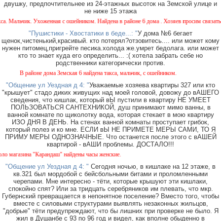
двушку, предпочтительнее из 24-этажных высоток на Земской улице и
не ниже 15 этажа
. Мальчик. Ухоженная с ошейником. Найдена в районе 6 дома . Хозяев просим связаться
"Пушистики - Хвостатики в беде...: "
У дома №6 бегает
щенок,чистенький,красивый. кто потерял?отзовитесь.... или может кому
нужен питомец,пригрейте песика.холода же.умрет бедолага. или может
кто то знает куда его определить... :( хотела забрать себе но
родственники категорически против.
В районе дома Земская 6 найдена такса, мальчик, с ошейником.
"Общение ул Уездная д 4: "
Уважаемые хозяева квартиры 327 или кто
"крышует" стадо диких живущих над моей головой, довожу до вАШЕГО
сведения, что кишлак, который вЫ пустили в квартиру НЕ УМЕЕТ
ПОЛЬЗОВАТЬСЯ САНТЕХНИКОЙ, душ принимают мимо ванны, в
ванной комнате по щиколотку вода, которая стекает в мою квартиру
ИЗО ДНЯ В ДЕНЬ. На стенах ванной комнаты проступает грибок,
который полез и ко мне. ЕСЛИ вЫ НЕ ПРИМЕТЕ МЕРЫ САМИ, ТО Я
ПРИМУ МЕРЫ ОДНОЗНАЧНЫЕ. Что останется после этого с вАШЕЙ
квартирой - вАШИ проблемы. ДОСТАЛО!!!
агазина "Карандаш" найдены часы женские.
"Общение ул Уездная д 4: "
Сегодня ночью, в кишлаке на 12 этаже, в
кв.321 был мордобой с бейсбольными битами и проломленными
черепами. Мне интересно - тёти, которые крышуют эти кишлаки,
спокойно спят? Или за тридцать серебряников им плевать, что мкр.
Губернский превращается в непонятное поселение? Вместо того, чтобы
вместе с силовыми структурами выявлять незаконных жильцов,
"добрые" тёти предупреждают, что бы лишних при проверке не было. Я
жил в Душанбе с 93 по 96 год и видел, как вполне обыденно в