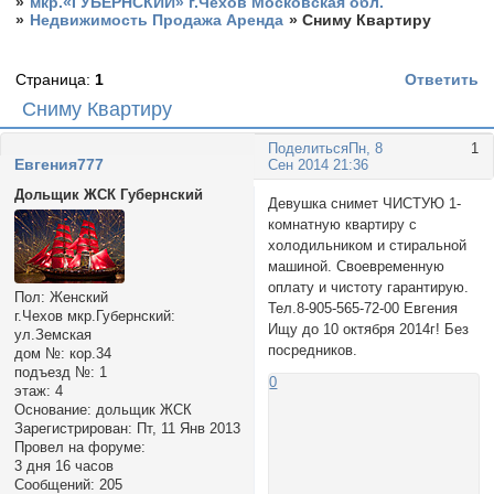
»
мкр.«ГУБЕРНСКИЙ» г.Чехов Московская обл.
»
Недвижимость Продажа Аренда
»
Сниму Квартиру
Страница:
1
Ответить
Сниму Квартиру
Поделиться
Пн, 8
1
Евгения777
Сен 2014 21:36
Дольщик ЖСК Губернский
Девушка снимет ЧИСТУЮ 1-
комнатную квартиру с
холодильником и стиральной
машиной. Своевременную
оплату и чистоту гарантирую.
Пол:
Женский
Тел.8-905-565-72-00 Евгения
г.Чехов мкр.Губернский:
Ищу до 10 октября 2014г! Без
ул.Земская
посредников.
дом №:
кор.34
подъезд №:
1
0
этаж:
4
Основание:
дольщик ЖСК
Зарегистрирован
: Пт, 11 Янв 2013
Провел на форуме:
3 дня 16 часов
Сообщений:
205