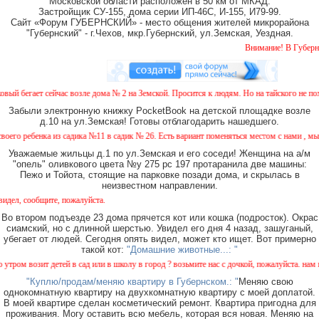
Московской области расположен в 50 км от МКАД.
Застройщик СУ-155, дома серии ИП-46С, И-155, И79-99.
Сайт «Форум ГУБЕРНСКИЙ» - место общения жителей микрорайона
"Губернский" - г.Чехов, мкр.Губернский, ул.Земская, Уездная.
Внимание! В Губернском 
ый бегает сейчас возле дома № 2 на Земской. Просится к людям. Но на тайского не похо
Забыли электронную книжку PocketBook на детской площадке возле
д.10 на ул.Земская! Готовы отблагодарить нашедшего.
го ребенка из садика №11 в садик № 26. Есть вариант поменяться местом с нами , мы х
Уважаемые жильцы д.1 по ул.Земская и его соседи! Женщина на а/м
"опель" оливкового цвета №у 275 рс 197 протаранила две машины:
Пежо и Тойота, стоящие на парковке позади дома, и скрылась в
неизвестном направлении.
, сообщите, пожалуйста.
Во втором подъезде 23 дома прячется кот или кошка (подросток). Окрас
сиамский, но с длинной шерстью. Увидел его дня 4 назад, зашуганый,
убегает от людей. Сегодня опять видел, может кто ищет. Вот примерно
такой кот:
"Домашние животные...: "
тром возит детей в сад или в школу в город ? возьмите нас с дочкой, пожалуйста. нам в 
"Куплю/продам/меняю квартиру в Губернском.: "
Меняю свою
однокомнатную квартиру на двухкомнатную квартиру с моей доплатой.
В моей квартире сделан косметический ремонт. Квартира пригодна для
проживания. Могу оставить всю мебель, которая вся новая. Меняю на