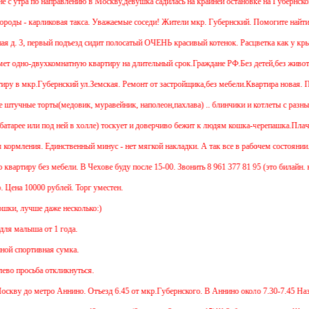
с утра по направлению в Москву,девушка садилась на крайней остановке на Губернском,
оды - карликовая такса. Уважаемые соседи! Жители мкр. Губернский. Помогите найти со
. 3, первый подъезд сидит полосатый ОЧЕНЬ красивый котенок. Расцветка как у
 одно-двухкомнатную квартиру на длительный срок.Граждане РФ.Без детей,без животны
в мкр.Губернский ул.Земская. Ремонт от застройщика,без мебели.Квартира новая. Предп
учные торты(медовик, муравейник, наполеон,пахлава) .. блинчики и котлеты с разным
атарее или под ней в холле) тоскует и доверчиво бежит к людям кошка-черепашка.Плачет
ормления. Единственный минус - нет мягкой накладки. А так все в рабочем состоянии. К
артиру без мебели. В Чехове буду после 15-00. Звонить 8 961 377 81 95 (это билайн. но
ена 10000 рублей. Торг уместен.
и, лучше даже несколько:)
я малыша от 1 года.
 спортивная сумка.
во просьба откликнуться.
кву до метро Аннино. Отъезд 6.45 от мкр.Губернского. В Аннино около 7.30-7.45 Назад