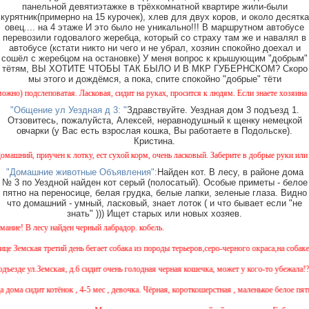
панельной девятиэтажке в трёхкомнатной квартире жили-были
курятник(примерно на 15 курочек), хлев для двух коров, и около десятка
овец.... на 4 этаже И это было не уникально!!! В маршрутном автобусе
перевозили годовалого жеребца, который со страху там же и навалял в
автобусе (кстати никто ни чего и не убрал, хозяин спокойно доехал и
сошёл с жеребцом на остановке) У меня вопрос к крышующим "добрым"
тётям, ВЫ ХОТИТЕ ЧТОБЫ ТАК БЫЛО И В МКР ГУБЕРНСКОМ? Скоро
мы этого и дождёмся, а пока, спите спокойно "добрые" тёти
 подслеповатая. Ласковая, сидит на руках, просится к людям. Если знаете хозяина - на
"Общение ул Уездная д 3: "
Здравствуйте. Уездная дом 3 подъезд 1.
Отзовитесь, пожалуйста, Алексей, неравнодушный к щенку немецкой
овчарки (у Вас есть взрослая кошка, Вы работаете в Подольске).
Кристина.
шний, приучен к лотку, ест сухой корм, очень ласковый. Заберите в добрые руки или мож
"Домашние животные Объявления":
Найден кот. В лесу, в районе дома
№ 3 по Уездной найден кот серый (полосатый). Особые приметы - белое
пятно на переносице, белая грудка, белые лапки, зеленые глаза. Видно
что домашний - умный, ласковый, знает лоток ( и что бывает если "не
знать" ))) Ищет старых или новых хозяев.
! В лесу найден черный лабрадор. кобель.
 Земская третий день бегает собака из породы терьеров,серо-черного окраса,на собаке 
е ул.Земская, д.6 сидит очень голодная черная кошечка, может у кого-то убежала!? 
 дома сидит котёнок , 4-5 мес , девочка. Чёрная, короткошерстная , маленькое белое пят