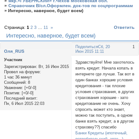
»
мкр.«ГУБЕРНСКИЙ» г.Чехов Московская обл.
»
Справочник В/сл.Оформлен. док-тов по соцпрограммам
»
Интересно, наверное, будет всем)
Страница:
1
2
3
…
11
»
Ответить
Интересно, наверное, будет всем)
Поделиться
Сб, 20
1
Оля_RUS
Июн 2015 11:11
Участник
Здравствуйте! Мне захотелось
Зарегистрирован
: Вт, 16 Июн 2015
взять кредит. Начала копать в
Провел на форуме:
интернете где лучше. Так вот в
1 час 36 минут
один банках хорошие условия
Сообщений:
8
кредитования - так плохие
Уважение:
[+0/-0]
условия страхования, в других
Позитив:
[+0/-0]
страхования хорошие - зато
Последний визит:
кредитование не очень. Хочу
Пн, 6 Июл 2015 22:03
спросить может кто знает,
можно так поступить, в одном
банке взять кредит, а в другом
страховку??) спасибо
Банки Кредиты (ипотечный,
потребительский, авто...)