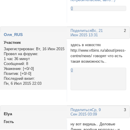
0
Поделиться
Вс, 21
2
Оля_RUS
Июн 2015 13:31
Участник
здесь в новостях
Зарегистрирован
: Вт, 16 Июн 2015
http://www.vtbins.ru/about/press-
Провел на форуме:
centre/news/ говорят что есть
1 час 36 минут
такая возможность..
Сообщений:
8
Уважение:
[+0/-0]
0
Позитив:
[+0/-0]
Последний визит:
Пн, 6 Июл 2015 22:03
Поделиться
Ср, 9
3
Elyа
Сен 2015 03:09
Гость
ну вот видишь.. Деловые
Линии, вообще молодцы - и