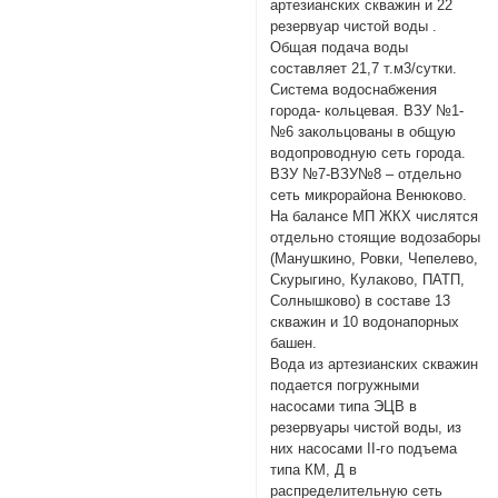
артезианских скважин и 22
резервуар чистой воды .
Общая подача воды
составляет 21,7 т.м3/сутки.
Система водоснабжения
города- кольцевая. ВЗУ №1-
№6 закольцованы в общую
водопроводную сеть города.
ВЗУ №7-ВЗУ№8 – отдельно
сеть микрорайона Венюково.
На балансе МП ЖКХ числятся
отдельно стоящие водозаборы
(Манушкино, Ровки, Чепелево,
Скурыгино, Кулаково, ПАТП,
Солнышково) в составе 13
скважин и 10 водонапорных
башен.
Вода из артезианских скважин
подается погружными
насосами типа ЭЦВ в
резервуары чистой воды, из
них насосами II-го подъема
типа КМ, Д в
распределительную сеть