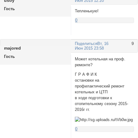
usoy
Июн 2015 12:20
Гость
Тепленькую!
0
Поделиться
Вт, 16
9
majored
Июн 2015 23:58
Гость
Может котельная на проф.
ремонте?
Г Р А Ф И К
остановки на
профилактический ремонт
котельных и ЦТП
в ходе подготовки к
отопительному сезону 2015-
2016г гг.
0