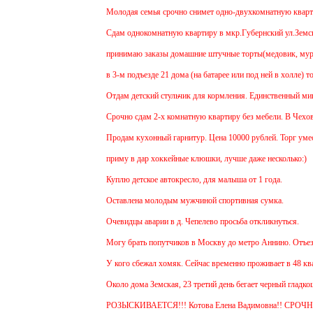
Молодая семья срочно снимет одно-двухкомнатную квартиру н
Cдам однокомнатную квартиру в мкр.Губернский ул.Земская. Ре
принимаю заказы домашние штучные торты(медовик, муравейни
в 3-м подъезде 21 дома (на батарее или под ней в холле) тос
Отдам детский стульчик для кормления. Единственный минус - 
Срочно сдам 2-х комнатную квартиру без мебели. В Чехове буду
Продам кухонный гарнитур. Цена 10000 рублей. Торг уместен.
приму в дар хоккейные клюшки, лучше даже несколько:)
Куплю детское автокресло, для малыша от 1 года.
Оставлена молодым мужчиной спортивная сумка.
Очевидцы аварии в д. Чепелево просьба откликнуться.
Могу брать попутчиков в Москву до метро Аннино. Отъезд 6.4
У кого сбежал хомяк. Сейчас временно проживает в 48 квартире
Около дома Земская, 23 третий день бегает черный гладкошерс
РОЗЫСКИВАЕТСЯ!!! Котова Елена Вадимовна!! СРОЧНО 