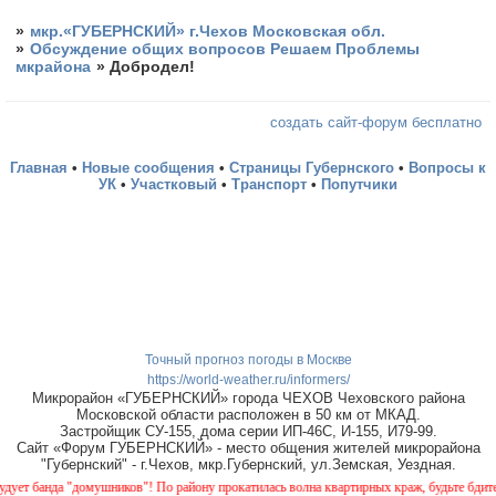
»
мкр.«ГУБЕРНСКИЙ» г.Чехов Московская обл.
»
Обсуждение общих вопросов Решаем Проблемы
мкрайона
»
Добродел!
создать сайт-форум бесплатно
Главная
•
Новые сообщения
•
Страницы Губернского
•
Вопросы к
УК
•
Участковый
•
Транспорт
•
Попутчики
Точный прогноз погоды в Москве
https://world-weather.ru/informers/
Микрорайон «ГУБЕРНСКИЙ» города ЧЕХОВ Чеховского района
Московской области расположен в 50 км от МКАД.
Застройщик СУ-155, дома серии ИП-46С, И-155, И79-99.
Сайт «Форум ГУБЕРНСКИЙ» - место общения жителей микрорайона
"Губернский" - г.Чехов, мкр.Губернский, ул.Земская, Уездная.
да "домушников"! По району прокатилась волна квартирных краж, будьте бдительны!