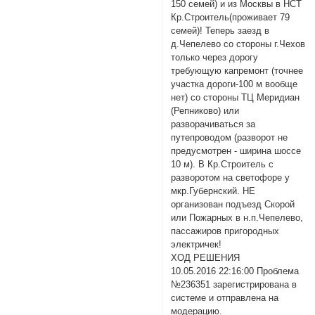
150 семей) и из Москвы в НСТ
Кр.Строитель(проживает 79
семей)! Теперь заезд в
д.Чепелево со стороны г.Чехов
только через дорогу
требующую капремонт (точнее
участка дороги-100 м вообще
нет) со стороны ТЦ Меридиан
(Репниково) или
разворачиваться за
путепроводом (разворот не
предусмотрен - ширина шоссе
10 м). В Кр.Строитель с
разворотом на светофоре у
мкр.Губернский. НЕ
организован подъезд Скорой
или Пожарных в н.п.Чепелево,
пассажиров пригородных
электричек!
ХОД РЕШЕНИЯ
10.05.2016 22:16:00 Проблема
№236351 зарегистрирована в
системе и отправлена на
модерацию.