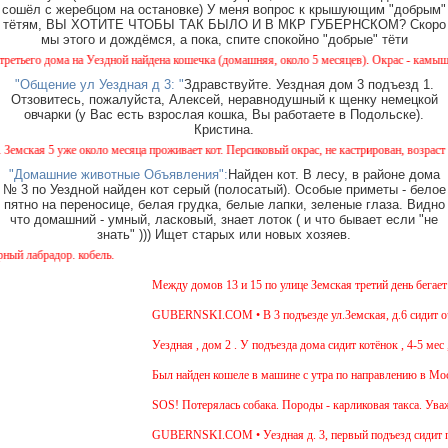
сошёл с жеребцом на остановке) У меня вопрос к крышующим "добрым"
тётям, ВЫ ХОТИТЕ ЧТОБЫ ТАК БЫЛО И В МКР ГУБЕРНСКОМ? Скоро
мы этого и дождёмся, а пока, спите спокойно "добрые" тёти
дома на Уездной найдена кошечка (домашняя, около 5 месяцев). Окрас - камышовый, на о
"Общение ул Уездная д 3: "
Здравствуйте. Уездная дом 3 подъезд 1.
Отзовитесь, пожалуйста, Алексей, неравнодушный к щенку немецкой
овчарки (у Вас есть взрослая кошка, Вы работаете в Подольске).
Кристина.
 5 уже около месяца проживает кот. Персиковый окрас, не кастрирован, возраст менее го
"Домашние животные Объявления":
Найден кот. В лесу, в районе дома
№ 3 по Уездной найден кот серый (полосатый). Особые приметы - белое
пятно на переносице, белая грудка, белые лапки, зеленые глаза. Видно
что домашний - умный, ласковый, знает лоток ( и что бывает если "не
знать" ))) Ищет старых или новых хозяев.
адор. кобель.
Между домов 13 и 15 по улице Земская третий день бегает соб
GUBERNSKI.COM • В 3 подъезде ул.Земская, д.6 сидит очень 
Уездная , дом 2 . У подъезда дома сидит котёнок , 4-5 мес , д
Был найден кошеле в машине с утра по направлению в Москву,
SOS! Потерялась собака. Породы - карликовая такса. Уважаем
GUBERNSKI.COM • Уездная д. 3, первый подъезд сидит по