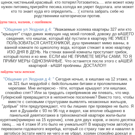
щенок,чистенький,красивый. кто потерял?отзовитесь.... или может кому
нужен питомец,пригрейте песика.холода же.умрет бедолага. или может
кто то знает куда его определить... :( хотела забрать себе но
родственники категорически против.
са, мальчик, с ошейником.
"Общение ул Уездная д 4: "
Уважаемые хозяева квартиры 327 или кто
"крышует" стадо диких живущих над моей головой, довожу до вАШЕГО
сведения, что кишлак, который вЫ пустили в квартиру НЕ УМЕЕТ
ПОЛЬЗОВАТЬСЯ САНТЕХНИКОЙ, душ принимают мимо ванны, в
ванной комнате по щиколотку вода, которая стекает в мою квартиру
ИЗО ДНЯ В ДЕНЬ. На стенах ванной комнаты проступает грибок,
который полез и ко мне. ЕСЛИ вЫ НЕ ПРИМЕТЕ МЕРЫ САМИ, ТО Я
ПРИМУ МЕРЫ ОДНОЗНАЧНЫЕ. Что останется после этого с вАШЕЙ
квартирой - вАШИ проблемы. ДОСТАЛО!!!
часы женские.
"Общение ул Уездная д 4: "
Сегодня ночью, в кишлаке на 12 этаже, в
кв.321 был мордобой с бейсбольными битами и проломленными
черепами. Мне интересно - тёти, которые крышуют эти кишлаки,
спокойно спят? Или за тридцать серебряников им плевать, что мкр.
Губернский превращается в непонятное поселение? Вместо того, чтобы
вместе с силовыми структурами выявлять незаконных жильцов,
"добрые" тёти предупреждают, что бы лишних при проверке не было. Я
жил в Душанбе с 93 по 96 год и видел, как вполне обыденно в
панельной девятиэтажке в трёхкомнатной квартире жили-были
курятник(примерно на 15 курочек), хлев для двух коров, и около десятка
овец.... на 4 этаже И это было не уникально!!! В маршрутном автобусе
перевозили годовалого жеребца, который со страху там же и навалял в
автобусе (кстати никто ни чего и не убрал, хозяин спокойно доехал и