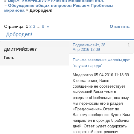
»
мкр.«ГУБЕРНСКИЙ» г.Чехов Московская обл.
»
Обсуждение общих вопросов Решаем Проблемы
мкрайона
»
Добродел!
Страница:
1
2
3
…
9
»
Ответить
Добродел!
Поделиться
Чт, 28
1
ДМИTPИЙ25967
Апр 2016 12:39
Гость
Письма,заявления,жалобы,прете
"слугам народа"
Модератор 05.04.2016 11:18:39
К сожалению, Ваше
сообщение не соответствует
выбранной Вами теме в
разделе «Проблемы», поэтому
мы переносим его в раздел
«Предложения».Ответ по
Вашему сообщению будет Вам
направлен в срок до 8 рабочих
дней. Ответ будет содержать
конкретный срок решения