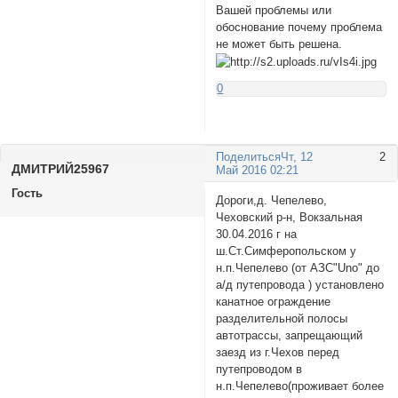
Вашей проблемы или
обоснование почему проблема
не может быть решена.
0
Поделиться
Чт, 12
2
ДМИTPИЙ25967
Май 2016 02:21
Гость
Дороги,д. Чепелево,
Чеховский р-н, Вокзальная
30.04.2016 г на
ш.Ст.Симферопольском у
н.п.Чепелево (от АЗС"Uno" до
а/д путепровода ) установлено
канатное ограждение
разделительной полосы
автотрассы, запрещающий
заезд из г.Чехов перед
путепроводом в
н.п.Чепелево(проживает более