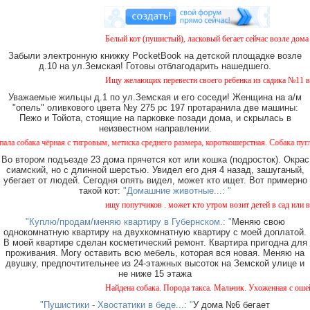
Белый кот (пушистый), ласковый бегает сейчас возле дома № 2
Забыли электронную книжку PocketBook на детской площадке возле
д.10 на ул.Земская! Готовы отблагодарить нашедшего.
Ищу желающих перевести своего ребенка из садика №11 в сади
Уважаемые жильцы д.1 по ул.Земская и его соседи! Женщина на а/м
"опель" оливкового цвета №у 275 рс 197 протаранила две машины:
Пежо и Тойота, стоящие на парковке позади дома, и скрылась в
неизвестном направлении.
чёрная с тигровым, метиска среднего размера, короткошерстная. Собака пугливая, не а
Во втором подъезде 23 дома прячется кот или кошка (подросток). Окрас
сиамский, но с длинной шерстью. Увидел его дня 4 назад, зашуганый,
убегает от людей. Сегодня опять видел, может кто ищет. Вот примерно
такой кот:
"Домашние животные...: "
ищу попутчиков . может кто утром возит детей в сад или в шко
"Куплю/продам/меняю квартиру в Губернском.: "
Меняю свою
однокомнатную квартиру на двухкомнатную квартиру с моей доплатой.
В моей квартире сделан косметический ремонт. Квартира пригодна для
проживания. Могу оставить всю мебель, которая вся новая. Меняю на
двушку, предпочтительнее из 24-этажных высоток на Земской улице и
не ниже 15 этажа
Найдена собака. Порода такса. Мальчик. Ухоженная с ошейнико
"Пушистики - Хвостатики в беде...: "
У дома №6 бегает