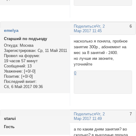
Поделиться
Чт, 2
6
emelya
Мар 2017 11:45
Старший по подъезду
насколько я поняла, пробное
Откуда:
Москва
занятие 300р., абонемент на
Зарегистрирован
: Ср, 11 Май 2011
мес за 8 занятий - 2400.
Провел на форуме:
но лучше им звоните,
19 часов 57 минут
уточняйте
Сообщений:
13
Уважение:
[+0/-0]
0
Позитив:
[+0/-0]
Последний визит:
Сб, 6 Май 2017 09:36
Поделиться
Чт, 2
7
stаrui
Мар 2017 11:49
Гость
а по каким дням занятия? во
сколько? в выходные прочла