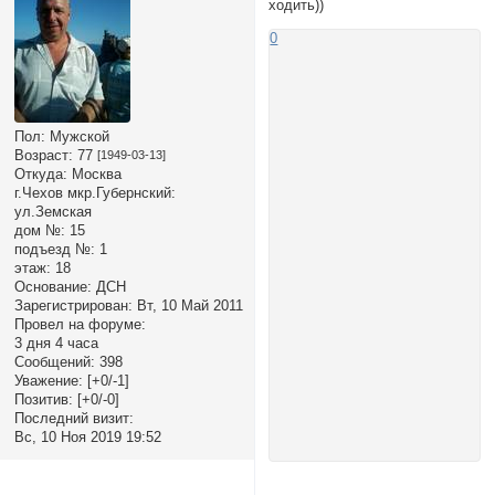
ходить))
0
Пол:
Мужской
Возраст:
77
[1949-03-13]
Откуда:
Москва
г.Чехов мкр.Губернский:
ул.Земская
дом №:
15
подъезд №:
1
этаж:
18
Основание:
ДСН
Зарегистрирован
: Вт, 10 Май 2011
Провел на форуме:
3 дня 4 часа
Сообщений:
398
Уважение:
[+0/-1]
Позитив:
[+0/-0]
Последний визит:
Вс, 10 Ноя 2019 19:52