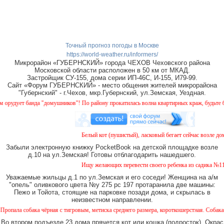
Точный прогноз погоды в Москве
https://world-weather.ru/informers/
Микрорайон «ГУБЕРНСКИЙ» города ЧЕХОВ Чеховского района
Московской области расположен в 50 км от МКАД.
Застройщик СУ-155, дома серии ИП-46С, И-155, И79-99.
Сайт «Форум ГУБЕРНСКИЙ» - место общения жителей микрорайона
"Губернский" - г.Чехов, мкр.Губернский, ул.Земская, Уездная.
 банда "домушников"! По району прокатилась волна квартирных краж, будьте бдительн
Белый кот (пушистый), ласковый бегает сейчас возле дома №
Забыли электронную книжку PocketBook на детской площадке возле
д.10 на ул.Земская! Готовы отблагодарить нашедшего.
Ищу желающих перевести своего ребенка из садика №11 в са
Уважаемые жильцы д.1 по ул.Земская и его соседи! Женщина на а/м
"опель" оливкового цвета №у 275 рс 197 протаранила две машины:
Пежо и Тойота, стоящие на парковке позади дома, и скрылась в
неизвестном направлении.
бака чёрная с тигровым, метиска среднего размера, короткошерстная. Собака пугливая,
Во втором подъезде 23 дома прячется кот или кошка (подросток). Окрас