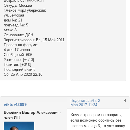
Возраст:
63
[1963-05-17]
Откуда:
Москва
г.Чехов мкр.Губернский:
ул.Земская
дом №:
21
подъезд №:
5
этаж:
8
Основание:
ДСН
Зарегистрирован
: Вс, 15 Май 2011
Провел на форуме:
4 дня 17 часов
Сообщений:
606
Уважение:
[+0/-0]
Позитив:
[+0/-0]
Последний визит:
Сб, 25 Апр 2020 22:16
Поделиться
Чт, 2
4
viktor42699
Мар 2017 11:34
Воюйкин Виктор Алексеевич -
Хочу с тренером поговорить,
член ИГ!
если возможно обойтись без
пресса месяца 3, то уже начну