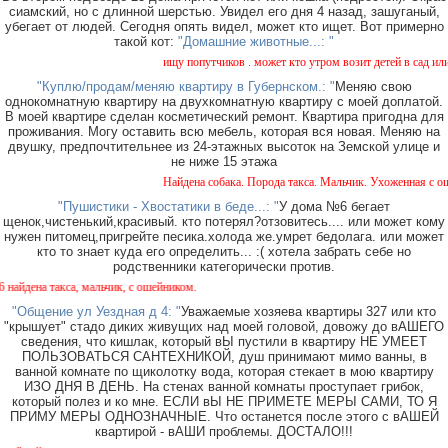
сиамский, но с длинной шерстью. Увидел его дня 4 назад, зашуганый,
убегает от людей. Сегодня опять видел, может кто ищет. Вот примерно
такой кот:
"Домашние животные...: "
ищу попутчиков . может кто утром возит детей в сад или в ш
"Куплю/продам/меняю квартиру в Губернском.: "
Меняю свою
однокомнатную квартиру на двухкомнатную квартиру с моей доплатой.
В моей квартире сделан косметический ремонт. Квартира пригодна для
проживания. Могу оставить всю мебель, которая вся новая. Меняю на
двушку, предпочтительнее из 24-этажных высоток на Земской улице и
не ниже 15 этажа
Найдена собака. Порода такса. Мальчик. Ухоженная с ошейни
"Пушистики - Хвостатики в беде...: "
У дома №6 бегает
щенок,чистенький,красивый. кто потерял?отзовитесь.... или может кому
нужен питомец,пригрейте песика.холода же.умрет бедолага. или может
кто то знает куда его определить... :( хотела забрать себе но
родственники категорически против.
 такса, мальчик, с ошейником.
"Общение ул Уездная д 4: "
Уважаемые хозяева квартиры 327 или кто
"крышует" стадо диких живущих над моей головой, довожу до вАШЕГО
сведения, что кишлак, который вЫ пустили в квартиру НЕ УМЕЕТ
ПОЛЬЗОВАТЬСЯ САНТЕХНИКОЙ, душ принимают мимо ванны, в
ванной комнате по щиколотку вода, которая стекает в мою квартиру
ИЗО ДНЯ В ДЕНЬ. На стенах ванной комнаты проступает грибок,
который полез и ко мне. ЕСЛИ вЫ НЕ ПРИМЕТЕ МЕРЫ САМИ, ТО Я
ПРИМУ МЕРЫ ОДНОЗНАЧНЫЕ. Что останется после этого с вАШЕЙ
квартирой - вАШИ проблемы. ДОСТАЛО!!!