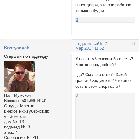
на их двери, что они работают
только в будни...
0
Поделиться
Чт, 2
8
Kostyanych
Мар 2017 11:52
Старший по подъезду
У нас в Губернском йога есть?
Можно поподробней?
Где? Сколько стоит? Какой
график? Ходил кто? Что еще
есть в этом спортзале?
Пол:
Мужской
0
Возраст:
58
[1968-05-11]
Откуда:
Москва
г.Чехов мкр.Губернский:
ул.Земская
дом №:
13
подъезд №:
3
этаж:
4
Основание:
КПРП