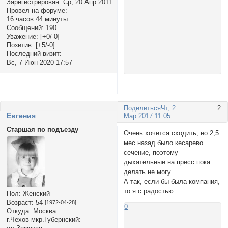
Зарегистрирован
: Ср, 20 Апр 2011
Провел на форуме:
16 часов 44 минуты
Сообщений:
190
Уважение:
[+0/-0]
Позитив:
[+5/-0]
Последний визит:
Вс, 7 Июн 2020 17:57
Поделиться
Чт, 2
2
Евгения
Мар 2017 11:05
Старшая по подъезду
Очень хочется сходить, но 2,5
мес назад было кесарево
сечение, поэтому
дыхательные на пресс пока
делать не могу..
А так, если бы была компания,
то я с радостью..
Пол:
Женский
Возраст:
54
[1972-04-28]
0
Откуда:
Москва
г.Чехов мкр.Губернский: