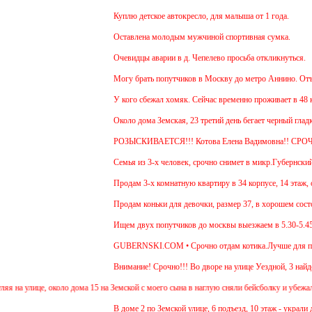
Куплю детское автокресло, для малыша от 1 года.
Оставлена молодым мужчиной спортивная сумка.
Очевидцы аварии в д. Чепелево просьба откликнуться.
Могу брать попутчиков в Москву до метро Аннино. Отъезд 6
У кого сбежал хомяк. Сейчас временно проживает в 48 кварти
Около дома Земская, 23 третий день бегает черный гладкоше
РОЗЫСКИВАЕТСЯ!!! Котова Елена Вадимовна!! СРОЧН
Семья из 3-х человек, срочно снимет в микр.Губернский 1 и
Продам 3-х комнатную квартиру в 34 корпусе, 14 этаж, общ.
Продам коньки для девочки, размер 37, в хорошем состояни
Ищем двух попутчиков до москвы выезжаем в 5.30-5.45 и об
GUBERNSKI.COM • Срочно отдам котика.Лучше для проживан
Внимание! Срочно!!! Во дворе на улице Уездной, 3 найден щ
ице, около дома 15 на Земской с моего сына в наглую сняли бейсболку и убежали 2 дево
В доме 2 по Земской улице, 6 подъезд, 10 этаж - украли детс