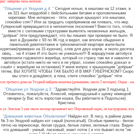
дены часы женские.
"Общение ул Уездная д 4: "
Сегодня ночью, в кишлаке на 12 этаже, в
кв.321 был мордобой с бейсбольными битами и проломленными
черепами. Мне интересно - тёти, которые крышуют эти кишлаки,
спокойно спят? Или за тридцать серебряников им плевать, что мкр.
Губернский превращается в непонятное поселение? Вместо того, чтобы
вместе с силовыми структурами выявлять незаконных жильцов,
"добрые" тёти предупреждают, что бы лишних при проверке не было. Я
жил в Душанбе с 93 по 96 год и видел, как вполне обыденно в
панельной девятиэтажке в трёхкомнатной квартире жили-были
курятник(примерно на 15 курочек), хлев для двух коров, и около десятка
овец.... на 4 этаже И это было не уникально!!! В маршрутном автобусе
перевозили годовалого жеребца, который со страху там же и навалял в
автобусе (кстати никто ни чего и не убрал, хозяин спокойно доехал и
сошёл с жеребцом на остановке) У меня вопрос к крышующим "добрым"
тётям, ВЫ ХОТИТЕ ЧТОБЫ ТАК БЫЛО И В МКР ГУБЕРНСКОМ? Скоро
мы этого и дождёмся, а пока, спите спокойно "добрые" тёти
его дома на Уездной найдена кошечка (домашняя, около 5 месяцев). Окрас - камышовый, 
"Общение ул Уездная д 3: "
Здравствуйте. Уездная дом 3 подъезд 1.
Отзовитесь, пожалуйста, Алексей, неравнодушный к щенку немецкой
овчарки (у Вас есть взрослая кошка, Вы работаете в Подольске).
Кристина.
ская 5 уже около месяца проживает кот. Персиковый окрас, не кастрирован, возраст мене
"Домашние животные Объявления":
Найден кот. В лесу, в районе дома
№ 3 по Уездной найден кот серый (полосатый). Особые приметы - белое
пятно на переносице, белая грудка, белые лапки, зеленые глаза. Видно
что домашний - умный, ласковый, знает лоток ( и что бывает если "не