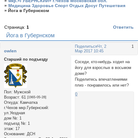
»
мкр.«ГУБЕРНСКИЙ» г.Чехов Московская обл.
»
Медицина Здоровье Спорт Отдых Досуг Путешетвия
»
Йога в Губернском
Страница:
1
Ответить
Йога в Губернском
Поделиться
Чт, 2
1
owlen
Мар 2017 10:45
Старший по подъезду
Соседи, кто-нибудь ходил на
йогу для взрослых в восьмом
доме?
Поделитесь впечатлениями
плиз - понравилось или нет?
Пол:
Мужской
0
Возраст:
61
[1965-05-28]
Откуда:
Камчатка
г.Чехов мкр.Губернский:
ул.Уездная
дом №:
1
подъезд №:
1
этаж:
17
Основание:
ДСН