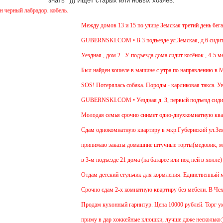
знать" ))) Ищет старых или новых хозяев.
 лабрадор. кобель.
Между домов 13 и 15 по улице Земская третий день бегает с
GUBERNSKI.COM • В 3 подъезде ул.Земская, д.6 сидит очен
Уездная , дом 2 . У подъезда дома сидит котёнок , 4-5 мес 
Был найден кошеле в машине с утра по направлению в Москв
SOS! Потерялась собака. Породы - карликовая такса. Уважа
GUBERNSKI.COM • Уездная д. 3, первый подъезд сидит 
Молодая семья срочно снимет одно-двухкомнатную квартиру
Cдам однокомнатную квартиру в мкр.Губернский ул.Земская. 
принимаю заказы домашние штучные торты(медовик, муравей
в 3-м подъезде 21 дома (на батарее или под ней в холле) т
Отдам детский стульчик для кормления. Единственный минус 
Срочно сдам 2-х комнатную квартиру без мебели. В Чехове б
Продам кухонный гарнитур. Цена 10000 рублей. Торг уместе
приму в дар хоккейные клюшки, лучше даже несколько:)