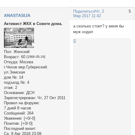
Поделиться
Чт, 2
5
ANASTASIJA
Мар 2017 11:42
Активист ЖКХ в Совете дома.
а сколько стоит? у меня бы
муж ходил
0
Пол:
Женский
Возраст:
60
[1966-05-24]
Откуда:
Москва
г.Чехов мкр.Губернский:
ул.Земская
дом №:
14
подъезд №:
4
этаж:
2
Основание:
ДСН
Зарегистрирован
: Чт, 27 Окт 2011
Провел на форуме:
7 дней 8 часов
Сообщений:
264
Уважение:
[+0/-0]
Позитив:
[+0/-0]
Последний визит:
Ср, 8 Авг 2018 23:09