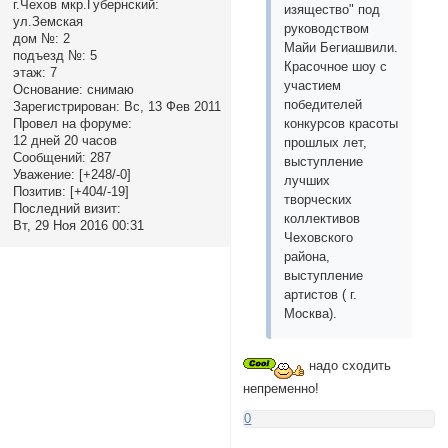
г.Чехов мкр.Губернский:
изящество" под
ул.Земская
руководством
дом №:
2
Майи Бегиашвили.
подъезд №:
5
Красочное шоу с
этаж:
7
участием
Основание:
снимаю
победителей
Зарегистрирован
: Вс, 13 Фев 2011
Провел на форуме:
конкурсов красоты
12 дней 20 часов
прошлых лет,
Сообщений:
287
выступление
Уважение:
[+248/-0]
лучших
Позитив:
[+404/-19]
творческих
Последний визит:
коллективов
Вт, 29 Ноя 2016 00:31
Чеховского
района,
выступление
артистов ( г.
Москва).
надо сходить
непременно!
0