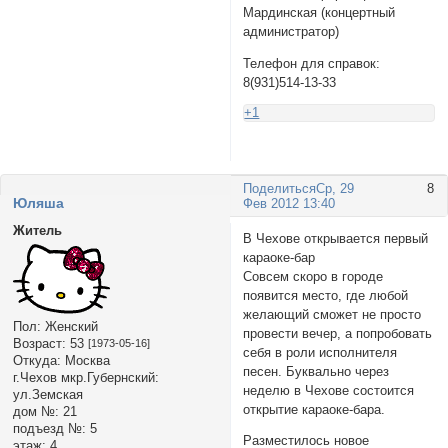
Мардинская (концертный
администратор)
Телефон для справок:
8(931)514-13-33
+1
Поделиться
Ср, 29
8
Юляша
Фев 2012 13:40
Житель
В Чехове открывается первый
караоке-бар
Совсем скоро в городе
появится место, где любой
желающий сможет не просто
Пол:
Женский
провести вечер, а попробовать
Возраст:
53
[1973-05-16]
себя в роли исполнителя
Откуда:
Москва
песен. Буквально через
г.Чехов мкр.Губернский:
неделю в Чехове состоится
ул.Земская
открытие караоке-бара.
дом №:
21
подъезд №:
5
Разместилось новое
этаж:
4