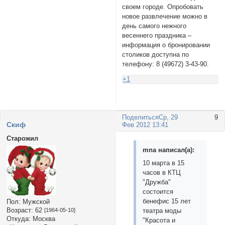
своем городе. Опробовать
новое развлечение можно в
день самого нежного
весеннего праздника –
информация о бронировании
столиков доступна по
телефону: 8 (49672) 3-43-90.
+1
Поделиться
Ср, 29
9
Cкиф
Фев 2012 13:41
Старожил
mnа написал(а):
10 марта в 15
часов в КТЦ
"Дружба"
состоится
бенефис 15 лет
Пол:
Мужской
Возраст:
62
[1964-05-10]
театра моды
Откуда:
Москва
"Красота и