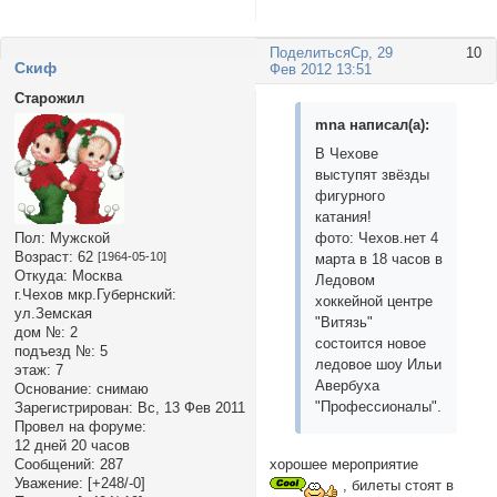
Поделиться
Ср, 29
10
Cкиф
Фев 2012 13:51
Старожил
mnа написал(а):
В Чехове
выступят звёзды
фигурного
катания!
фото: Чехов.нет 4
Пол:
Мужской
Возраст:
62
[1964-05-10]
марта в 18 часов в
Откуда:
Москва
Ледовом
г.Чехов мкр.Губернский:
хоккейной центре
ул.Земская
"Витязь"
дом №:
2
состоится новое
подъезд №:
5
ледовое шоу Ильи
этаж:
7
Авербуха
Основание:
снимаю
"Профессионалы".
Зарегистрирован
: Вс, 13 Фев 2011
Провел на форуме:
12 дней 20 часов
хорошее мероприятие
Сообщений:
287
Уважение:
[+248/-0]
, билеты стоят в