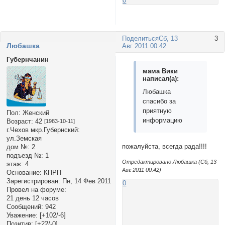
0
Поделиться
Сб, 13
3
Любашка
Авг 2011 00:42
Губернчанин
мама Вики
написал(а):
Любашка
спасибо за
приятную
Пол:
Женский
информацию
Возраст:
42
[1983-10-11]
г.Чехов мкр.Губернский:
ул.Земская
пожалуйста, всегда рада!!!!
дом №:
2
подъезд №:
1
Отредактировано Любашка (Сб, 13
этаж:
4
Авг 2011 00:42)
Основание:
КПРП
Зарегистрирован
: Пн, 14 Фев 2011
0
Провел на форуме:
21 день 12 часов
Сообщений:
942
Уважение:
[+102/-6]
Позитив:
[+22/-0]