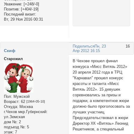
Уважение:
[+248/-0]
Позитив:
[+404/-19]
Последний визит:
Вт, 29 Ноя 2016 00:31
Поделиться
Пн, 23
16
Cкиф
Апр 2012 16:15
Старожил
В Чехове прошел финал
конкурса «Мисс Витязь 2012»
20 апреля 2012 года в ТРЦ
"Карнавал" прошел конкурс
красоты и таланта «Мисс
Витязь 2012». 15 девушек
соревновались за призы и
Пол:
Мужской
подарки, а компетентное жюри
Возраст:
62
[1964-05-10]
должно было проголосовать за
Откуда:
Москва
г.Чехов мкр.Губернский:
лучших участниц.
ул.Земская
Председательствовал в жюри
дом №:
2
Директор ХК «Витязь» Леонид
подъезд №:
5
Решетников, а специальный
этаж:
7