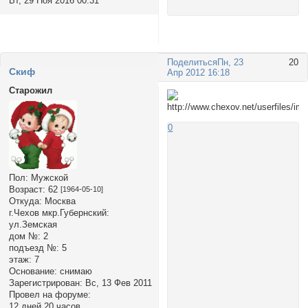
Вт, 29 Ноя 2016 00:31
Поделиться
Пн, 23
20
Cкиф
Апр 2012 16:18
Старожил
0
Пол:
Мужской
Возраст:
62
[1964-05-10]
Откуда:
Москва
г.Чехов мкр.Губернский:
ул.Земская
дом №:
2
подъезд №:
5
этаж:
7
Основание:
снимаю
Зарегистрирован
: Вс, 13 Фев 2011
Провел на форуме:
12 дней 20 часов