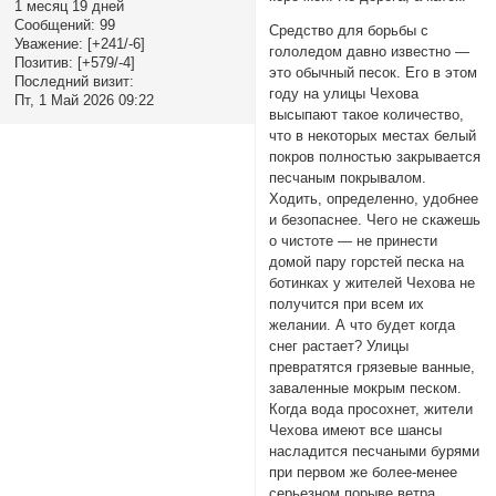
1 месяц 19 дней
Сообщений:
99
Средство для борьбы с
Уважение:
[+241/-6]
гололедом давно известно —
Позитив:
[+579/-4]
это обычный песок. Его в этом
Последний визит:
году на улицы Чехова
Пт, 1 Май 2026 09:22
высыпают такое количество,
что в некоторых местах белый
покров полностью закрывается
песчаным покрывалом.
Ходить, определенно, удобнее
и безопаснее. Чего не скажешь
о чистоте — не принести
домой пару горстей песка на
ботинках у жителей Чехова не
получится при всем их
желании. А что будет когда
снег растает? Улицы
превратятся грязевые ванные,
заваленные мокрым песком.
Когда вода просохнет, жители
Чехова имеют все шансы
насладится песчаными бурями
при первом же более-менее
серьезном порыве ветра.