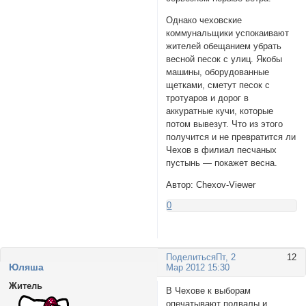
Однако чеховские
коммунальщики успокаивают
жителей обещанием убрать
весной песок с улиц. Якобы
машины, оборудованные
щетками, сметут песок с
тротуаров и дорог в
аккуратные кучи, которые
потом вывезут. Что из этого
получится и не превратится ли
Чехов в филиал песчаных
пустынь — покажет весна.
Автор: Chexov-Viewer
0
Поделиться
Пт, 2
12
Юляша
Мар 2012 15:30
Житель
В Чехове к выборам
опечатывают подвалы и