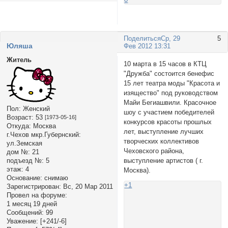
Поделиться
Ср, 29
5
Юляша
Фев 2012 13:31
Житель
10 марта в 15 часов в КТЦ
"Дружба" состоится бенефис
15 лет театра моды "Красота и
изящество" под руководством
Майи Бегиашвили. Красочное
Пол:
Женский
шоу с участием победителей
Возраст:
53
[1973-05-16]
конкурсов красоты прошлых
Откуда:
Москва
лет, выступление лучших
г.Чехов мкр.Губернский:
творческих коллективов
ул.Земская
Чеховского района,
дом №:
21
выступление артистов ( г.
подъезд №:
5
этаж:
4
Москва).
Основание:
снимаю
+1
Зарегистрирован
: Вс, 20 Мар 2011
Провел на форуме:
1 месяц 19 дней
Сообщений:
99
Уважение:
[+241/-6]