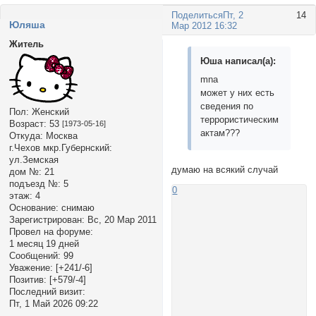
Поделиться
Пт, 2
14
Юляша
Мар 2012 16:32
Житель
Юша написал(а):
mnа
может у них есть
сведения по
Пол:
Женский
террористическим
Возраст:
53
[1973-05-16]
актам???
Откуда:
Москва
г.Чехов мкр.Губернский:
ул.Земская
думаю на всякий случай
дом №:
21
подъезд №:
5
0
этаж:
4
Основание:
снимаю
Зарегистрирован
: Вс, 20 Мар 2011
Провел на форуме:
1 месяц 19 дней
Сообщений:
99
Уважение:
[+241/-6]
Позитив:
[+579/-4]
Последний визит:
Пт, 1 Май 2026 09:22