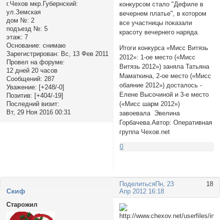
г.Чехов мкр.Губернский:
конкурсом стало "Дефиле в
ул.Земская
вечернем платье", в котором
дом №:
2
все участницы показали
подъезд №:
5
красоту вечернего наряда.
этаж:
7
Основание:
снимаю
Итоги конкурса «Мисс Витязь
Зарегистрирован
: Вс, 13 Фев 2011
2012»: 1-ое место («Мисс
Провел на форуме:
Витязь 2012») заняла Татьяна
12 дней 20 часов
Маматкина, 2-ое место («Мисс
Сообщений:
287
обаяние 2012») досталось -
Уважение:
[+248/-0]
Елене Высочиной и 3-е место
Позитив:
[+404/-19]
Последний визит:
(«Мисс шарм 2012»)
Вт, 29 Ноя 2016 00:31
завоевала Эвелина
Горбачева.Автор: Оперативная
группа Чехов.net
0
Поделиться
Пн, 23
18
Cкиф
Апр 2012 16:18
Старожил