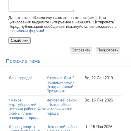
Для ответа собеседнику нажмите на его ник(имя). Для
цитирования выделите цитируемое и нажмите "Цитировать".
Перед публикацией сообщения, пожалуйста, ознакомьтесь с
правилами форума
!
Похожие темы
День города!
У камина Дом-2
Вс, 22 Сен 2019
Познакомимся?
Поздравлялки!
Праздники
г.Чехов
Чеховский район
Вс, 18 Янв 2026
мкр.Губернский
г.Чехов обзор
история района Фото
истории жизни
схемы планы
города
панорамы города
Дворец спорта
Чеховский район
Чт, 15 Янв 2026