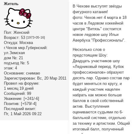
Житель
В Чехове выступят звёзды
фигурного катания!
фото: Чехов.нет 4 марта в 18
часов в Ледовом хоккейной
центре "Витязь" состоится
Пол:
Женский
новое ледовое шоу Ильи
Возраст:
53
[1973-05-16]
Авербуха "Профессионалы".
Откуда:
Москва
г.Чехов мкр.Губернский:
Несколько слов о
ул.Земская
предстоящем Шоу:
дом №:
21
Двадцать участников шоу
подъезд №:
5
«Ледниковый период. Кубок
этаж:
4
профессионалов» образуют
Основание:
снимаю
десять пар. Однако состав пар
Зарегистрирован
: Вс, 20 Мар 2011
Провел на форуме:
будет меняться по кругу, и
1 месяц 19 дней
каждый участник нацелен
Сообщений:
99
набрать как можно больше
Уважение:
[+241/-6]
баллов в свой собственный
Позитив:
[+579/-4]
актив. Выступления
Последний визит:
оцениваются судьями по 6-
Пт, 1 Май 2026 09:22
балльной системе, отдельно
за технику и артистизм. Общий
итоговый балл, полученный