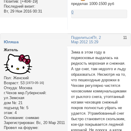
Позитив:
[+404/-19]
пределах 1000-1500 руб
Последний визит:
Вт, 29 Ноя 2016 00:31
0
Поделиться
Пт, 2
11
Юляша
Мар 2012 15:29
Житель
Зима в этом году в
подмосковье выдалась на
редкость морозная и снежная.
А где снег, там недолго и льду
образоваться. Несмотря на то,
Пол:
Женский
что пешеходные дорожки в
Возраст:
53
[1973-05-16]
Чехове регулярно чистятся
Откуда:
Москва
чеховскими коммунальщиками
г.Чехов мкр.Губернский:
от рыхлого снега, утоптанный
ул.Земская
ногами чеховцев снежный
дом №:
21
покров полностью убрать не
подъезд №:
5
этаж:
4
удается. Утрамбованный снег
Основание:
снимаю
быстро становится скользким,
Зарегистрирован
: Вс, 20 Мар 2011
кое-где покрывается ледяной
Провел на форуме:
корочкой. Не дорога, а каток.