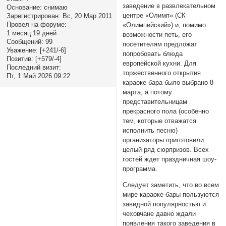
заведение в развлекательном
Основание:
снимаю
центре «Олимп» (СК
Зарегистрирован
: Вс, 20 Мар 2011
Провел на форуме:
«Олимпийский») и, помимо
1 месяц 19 дней
возможности петь, его
Сообщений:
99
посетителям предложат
Уважение:
[+241/-6]
попробовать блюда
Позитив:
[+579/-4]
европейской кухни. Для
Последний визит:
торжественного открытия
Пт, 1 Май 2026 09:22
караоке-бара было выбрано 8
марта, а потому
представительницам
прекрасного пола (особенно
тем, которые отважатся
исполнить песню)
организаторы приготовили
целый ряд сюрпризов. Всех
гостей ждет праздничная шоу-
программа.
Следует заметить, что во всем
мире караоке-бары пользуются
завидной популярностью и
чеховчане давно ждали
появления такого заведения в