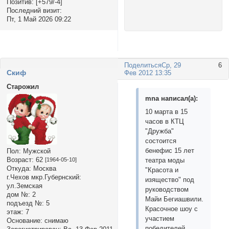
Позитив:
[+579/-4]
Последний визит:
Пт, 1 Май 2026 09:22
Поделиться
Ср, 29
6
Cкиф
Фев 2012 13:35
Старожил
mnа написал(а):
10 марта в 15
часов в КТЦ
"Дружба"
состоится
бенефис 15 лет
Пол:
Мужской
Возраст:
62
[1964-05-10]
театра моды
Откуда:
Москва
"Красота и
г.Чехов мкр.Губернский:
изящество" под
ул.Земская
руководством
дом №:
2
Майи Бегиашвили.
подъезд №:
5
Красочное шоу с
этаж:
7
участием
Основание:
снимаю
победителей