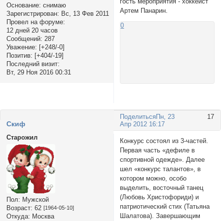
гость мероприятия - хоккеист
Основание:
снимаю
Артем Панарин.
Зарегистрирован
: Вс, 13 Фев 2011
Провел на форуме:
0
12 дней 20 часов
Сообщений:
287
Уважение:
[+248/-0]
Позитив:
[+404/-19]
Последний визит:
Вт, 29 Ноя 2016 00:31
Поделиться
Пн, 23
17
Cкиф
Апр 2012 16:17
Старожил
Конкурс состоял из 3-частей.
Первая часть «дефиле в
спортивной одежде». Далее
шел «конкурс талантов», в
котором можно, особо
выделить, восточный танец
(Любовь Христофориди) и
Пол:
Мужской
патриотический стих (Татьяна
Возраст:
62
[1964-05-10]
Шалатова). Завершающим
Откуда:
Москва