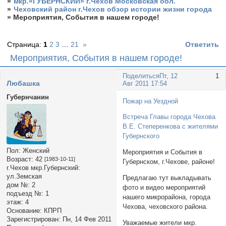
»
мкр.«ГУБЕРНСКИЙ» г.Чехов Московская обл.
»
Чеховский район г.Чехов обзор истории жизни города
»
Мероприятия, События в нашем городе!
Страница:
1
2
3
…
21
»
Ответить
Мероприятия, События в нашем городе!
Поделиться
Пт, 12
1
Любашка
Авг 2011 17:54
Губернчанин
Пожар на Уездной
Встреча Главы города Чехова
В.Е. Степеренкова с жителями
Губернского
Пол:
Женский
Мероприятия и События в
Возраст:
42
[1983-10-11]
Губернском, г.Чехове, районе!
г.Чехов мкр.Губернский:
ул.Земская
Предлагаю тут выкладывать
дом №:
2
фото и видео мероприятий
подъезд №:
1
нашего микрорайона, города
этаж:
4
Чехова, чеховского района.
Основание:
КПРП
Зарегистрирован
: Пн, 14 Фев 2011
Уважаемые жители мкр.