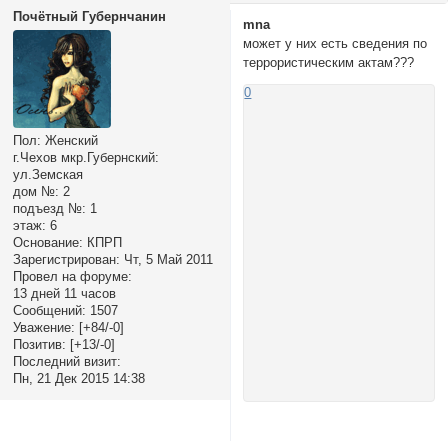
Почётный Губернчанин
mnа
может у них есть сведения по
террористическим актам???
0
Пол:
Женский
г.Чехов мкр.Губернский:
ул.Земская
дом №:
2
подъезд №:
1
этаж:
6
Основание:
КПРП
Зарегистрирован
: Чт, 5 Май 2011
Провел на форуме:
13 дней 11 часов
Сообщений:
1507
Уважение:
[+84/-0]
Позитив:
[+13/-0]
Последний визит:
Пн, 21 Дек 2015 14:38