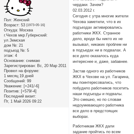
чердаки. Зачем?
02.03.2012 г.
Сегодня с утра многие жители
Пол:
Женский
Чехова заметили, что в их
Возраст:
53
[1973-05-16]
подъездах активировались
Откуда:
Москва
работники ЖКХ. Странное
г.Чехов мкр.Губернский:
дело, вроде бы никто их не
ул.Земская
вызывал, никаких проблем ни
дом №:
21
в подъедах ни в подвалах. А
подъезд №:
5
этаж:
4
все дело оказалось куда
Основание:
снимаю
интереснее и, даже, забавнее.
Зарегистрирован
: Вс, 20 Мар 2011
Провел на форуме:
Застав одного из работников
1 месяц 19 дней
ЖКХ в Чехове на ул. Гагарина,
Сообщений:
99
мы поинтересовались, что
Уважение:
[+241/-6]
побудило работников посетить
Позитив:
[+579/-4]
наши подъезды и подвалы.
Последний визит:
Это смешно, но по словам
Пт, 1 Май 2026 09:22
недоумевающего работника
все дело в предстоящих
выборах.
Работникам ЖКХ дали
задание пройтись по всем