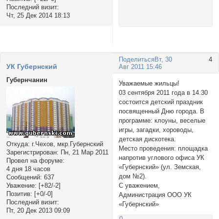
Последний визит:
Чт, 25 Дек 2014 18:13
Поделиться
Вт, 30
4
УК Губернский
Авг 2011 15:46
Губернчанин
Уважаемые жильцы!
03 сентября 2011 года в 14.30
состоится детский праздник
посвященный Дню города. В
программе: клоуны, веселые
игры, загадки, хороводы,
детская дискотека.
Откуда:
г.Чехов, мкр.Губернский
Место проведения: площадка
Зарегистрирован
: Пн, 21 Мар 2011
напротив углового офиса УК
Провел на форуме:
«Губернский» (ул. Земская,
4 дня 18 часов
дом №2).
Сообщений:
637
Уважение:
[+82/-2]
С уважением,
Позитив:
[+0/-0]
Администрация ООО УК
Последний визит:
«Губернский»
Пт, 20 Дек 2013 09:09
0