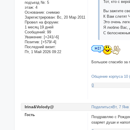
Тот, кто с ве
подъезд №:
5
этаж:
4
Вы зажгите св
Основание:
снимаю
К Вам слетят 
Зарегистрирован
: Вс, 20 Мар 2011
Это очень легк
Провел на форуме:
1 месяц 19 дней
Я люблю Вас, 
Сообщений:
99
С белоснежным
Уважение:
[+241/-6]
Позитив:
[+579/-4]
Последний визит:
Пт, 1 Май 2026 09:22
Большое спасибо за 
Общение корпуса 10 (
0
Irina&Volody@
Поделиться
Вт, 7 Янв
Гость
Поздравляю с Рождест
озаряет души и напол