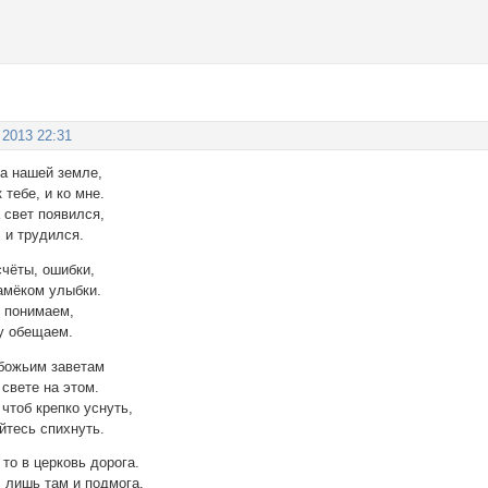
 2013 22:31
а нашей земле,
 тебе, и ко мне.
 свет появился,
 и трудился.
чёты, ошибки,
намёком улыбки.
ё понимаем,
му обещаем.
 божьим заветам
 свете на этом.
 чтоб крепко уснуть,
йтесь спихнуть.
то в церковь дорога.
 лишь там и подмога.