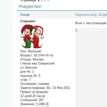
Страница:
1
2
3
»
Рождество!
Cкиф
Поделиться
Ср, 28 Де
Старожил
Всех с наступающим
0
Пол:
Мужской
Возраст:
62
[1964-05-10]
Откуда:
Москва
г.Чехов мкр.Губернский:
ул.Земская
дом №:
2
подъезд №:
5
этаж:
7
Основание:
снимаю
Зарегистрирован
: Вс, 13 Фев 2011
Провел на форуме:
12 дней 20 часов
Сообщений:
287
Уважение:
[+248/-0]