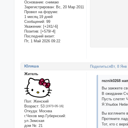
Основание:
снимаю
Зарегистрирован
: Вс, 20 Мар 2011
Провел на форуме:
1 месяц 19 дней
Сообщений:
99
Уважение:
[+241/-6]
Позитив:
[+579/-4]
Последний визит:
Пт, 1 Май 2026 09:22
Юляша
Поделиться
Вт, 8 Янв
Житель
reznik0268 нап
Вы зажжете св
В ожидании Сч
Пусть слетят 
Пол:
Женский
Я Улыбок Небе
Возраст:
53
[1973-05-16]
Откуда:
Москва
Вы взгляните в
г.Чехов мкр.Губернский:
Протяните лад
ул.Земская
Тот, кто с ве
дом №:
21