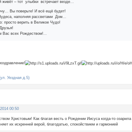
рой живёт – тот улыбки встречает везде…
ечу… Вы поверьте! И всё ещё будет!
Чудеса, наполняя рассветами Дом…
о: просто верить в Великое Чудо!
Друзья!
 Вас всех Рождеством!...
поздравление!
ул. Уездная д.5)
 2014 00:50
вом Христовым! Как благая весть о Рождении Иисуса когда-то озарила м
няет их искренней верой, благодатью, спокойствием и гармонией