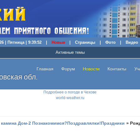
26 | Пятница | 9:39:53
|
Новые
|
Страницы
|
Фото
|
Видео
Активные темы
Главная
Форум
Новости
Контакты
Уч
вская обл.
Подробнее о погоде в Чехове
world-weather.ru
 камина Дом-2 Познакомимся?Поздравлялки!Праздники
»
Рож