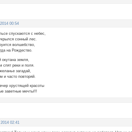
 2014 00:54
льсе спускаются с небес,
крылся сонный лес.
руится волшебство,
гда на Рождество.
й окутана земля,
 спят реки и поля.
желанье загадай,
м и часто повторяй.
вечер хрустящей красоты
е заветные мечты!!!
 2014 02:41