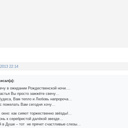
 2013 22:14
исал(а):
ечу в ожидании Рождественской ночи….
астья Вы просто зажжёте свечу…
Чудеса, Вам тепло и Любовь напророча…
с пожелать Вам сегодня хочу…
 окно: как сияют торжественно звёзды!...
онь к серебристой далёкой звезде…
рой в Душе – тот не прячет счастливые слезы…