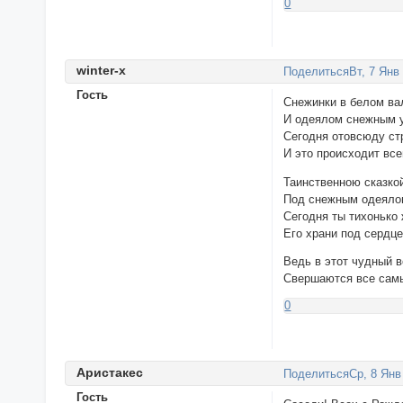
0
winter-х
Поделиться
Вт, 7 Янв
Гость
Снежинки в белом ва
И одеялом снежным у
Сегодня отовсюду ст
И это происходит все
Таинственною сказко
Под снежным одеялом
Сегодня ты тихонько 
Его храни под сердце
Ведь в этот чудный 
Свершаются все самы
0
Аристакеc
Поделиться
Ср, 8 Янв
Гость