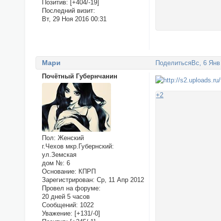
Позитив:
[+404/-19]
Последний визит:
Вт, 29 Ноя 2016 00:31
Мари
Поделиться
Вс, 6 Янв
Почётный Губернчанин
+2
Пол:
Женский
г.Чехов мкр.Губернский:
ул.Земская
дом №:
6
Основание:
КПРП
Зарегистрирован
: Ср, 11 Апр 2012
Провел на форуме:
20 дней 5 часов
Сообщений:
1022
Уважение:
[+131/-0]