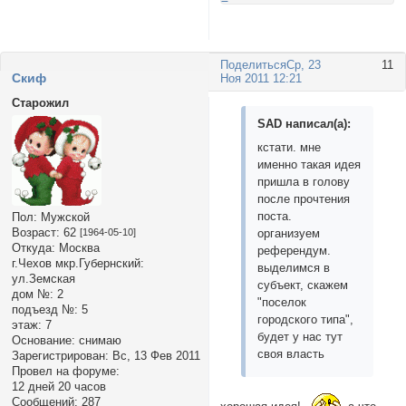
Поделиться
Ср, 23
11
Cкиф
Ноя 2011 12:21
Старожил
SAD написал(а):
кстати. мне
именно такая идея
пришла в голову
после прочтения
поста.
Пол:
Мужской
Возраст:
62
[1964-05-10]
организуем
Откуда:
Москва
референдум.
г.Чехов мкр.Губернский:
выделимся в
ул.Земская
субъект, скажем
дом №:
2
"поселок
подъезд №:
5
городского типа",
этаж:
7
будет у нас тут
Основание:
снимаю
своя власть
Зарегистрирован
: Вс, 13 Фев 2011
Провел на форуме:
12 дней 20 часов
Сообщений:
287