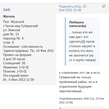
Поделиться
Ср, 23
17
SAD
Ноя 2011 15:49
Житель
Пол:
Мужской
Любашка
написал(а):
г.Чехов мкр.Губернский:
ул.Земская
...только кто же
дом №:
13
нам даст это
подъезд №:
5
сделать)))) палок
этаж:
6
столько насуют в
Основание:
собственность
колеса что жить
Зарегистрирован
: Пн, 14 Фев 2011
Провел на форуме:
не захочется (ну
4 дня 19 часов
эт я грубо говоря)
Сообщений:
55
Уважение:
[+5/-0]
Позитив:
[+0/-0]
к сожалению это так и есть.
Последний визит:
Губернский не только
Вт, 4 Июн 2013 11:58
проблемный район, но и в
отдаленном будущем
перспективный....
Отредактировано SAD (Ср, 23 Ноя
2011 15:49)
0