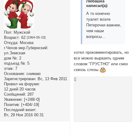
Любашка
написал(а):
А то конечно
туалет возле
Пятерочки важнее,
чем наши
Пол:
Мужской
вопросы...
Возраст:
62
[1964-05-10]
Откуда:
Москва
г.Чехов мкр.Губернский:
хотел прокомментировать, но
ул.Земская
дом №:
2
все можно выразить одним
подъезд №:
5
словом "ГРУСТНО" или смех
этаж:
7
сквозь слезы
Основание:
снимаю
Зарегистрирован
: Вс, 13 Фев 2011
0
Провел на форуме:
12 дней 20 часов
Сообщений:
287
Уважение:
[+248/-0]
Позитив:
[+404/-19]
Последний визит:
Вт, 29 Ноя 2016 00:31