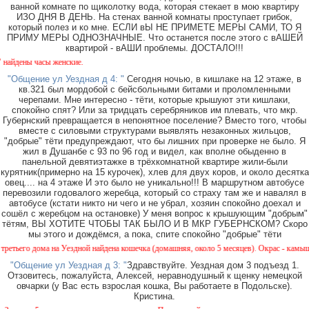
ванной комнате по щиколотку вода, которая стекает в мою квартиру
ИЗО ДНЯ В ДЕНЬ. На стенах ванной комнаты проступает грибок,
который полез и ко мне. ЕСЛИ вЫ НЕ ПРИМЕТЕ МЕРЫ САМИ, ТО Я
ПРИМУ МЕРЫ ОДНОЗНАЧНЫЕ. Что останется после этого с вАШЕЙ
квартирой - вАШИ проблемы. ДОСТАЛО!!!
 женские.
"Общение ул Уездная д 4: "
Сегодня ночью, в кишлаке на 12 этаже, в
кв.321 был мордобой с бейсбольными битами и проломленными
черепами. Мне интересно - тёти, которые крышуют эти кишлаки,
спокойно спят? Или за тридцать серебряников им плевать, что мкр.
Губернский превращается в непонятное поселение? Вместо того, чтобы
вместе с силовыми структурами выявлять незаконных жильцов,
"добрые" тёти предупреждают, что бы лишних при проверке не было. Я
жил в Душанбе с 93 по 96 год и видел, как вполне обыденно в
панельной девятиэтажке в трёхкомнатной квартире жили-были
курятник(примерно на 15 курочек), хлев для двух коров, и около десятка
овец.... на 4 этаже И это было не уникально!!! В маршрутном автобусе
перевозили годовалого жеребца, который со страху там же и навалял в
автобусе (кстати никто ни чего и не убрал, хозяин спокойно доехал и
сошёл с жеребцом на остановке) У меня вопрос к крышующим "добрым"
тётям, ВЫ ХОТИТЕ ЧТОБЫ ТАК БЫЛО И В МКР ГУБЕРНСКОМ? Скоро
мы этого и дождёмся, а пока, спите спокойно "добрые" тёти
на Уездной найдена кошечка (домашняя, около 5 месяцев). Окрас - камышовый, на один г
"Общение ул Уездная д 3: "
Здравствуйте. Уездная дом 3 подъезд 1.
Отзовитесь, пожалуйста, Алексей, неравнодушный к щенку немецкой
овчарки (у Вас есть взрослая кошка, Вы работаете в Подольске).
Кристина.