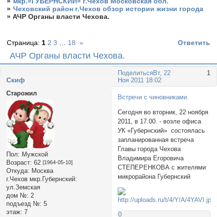
»
мкр.«ГУБЕРНСКИЙ» г.Чехов Московская обл.
»
Чеховский район г.Чехов обзор истории жизни города
»
АЧР Органы власти Чехова.
Страница:
1
2
3
…
18
»
Ответить
АЧР Органы власти Чехова.
Поделиться
Вт, 22
1
Cкиф
Ноя 2011 18:02
Старожил
Встречи с чиновниками.
Сегодня во вторник, 22 ноября
2011, в 17.00. - возле офиса
УК «Губернский» состоялась
запланированная встреча
Главы города Чехова
Пол:
Мужской
Владимира Егоровича
Возраст:
62
[1964-05-10]
СТЕПЕРЕНКОВА с жителями
Откуда:
Москва
микрорайона Губернский
г.Чехов мкр.Губернский:
ул.Земская
дом №:
2
подъезд №:
5
этаж:
7
0