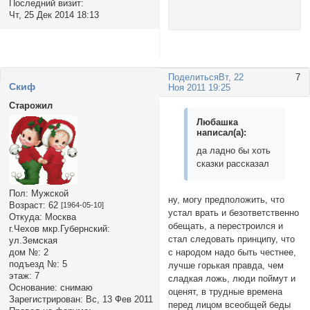
Последний визит:
Чт, 25 Дек 2014 18:13
Поделиться
Вт, 22
7
Cкиф
Ноя 2011 19:25
Старожил
Любашка
написал(а):
да ладно бы хоть
сказки рассказал
Пол:
Мужской
ну, могу предположить, что
Возраст:
62
[1964-05-10]
устал врать и безответственно
Откуда:
Москва
обещать, а перестроился и
г.Чехов мкр.Губернский:
стал следовать принципу, что
ул.Земская
дом №:
2
с народом надо быть честнее,
подъезд №:
5
лучше горькая правда, чем
этаж:
7
сладкая ложь, люди поймут и
Основание:
снимаю
оценят, в трудные времена
Зарегистрирован
: Вс, 13 Фев 2011
перед лицом всеобщей беды