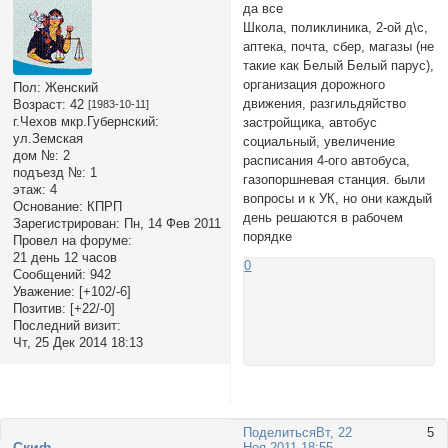
да все
Школа, поликлиника, 2-ой д\с,
аптека, почта, сбер, магазы (не
такие как Белый Белый парус),
организация дорожного
Пол:
Женский
движения, разгильдяйство
Возраст:
42
[1983-10-11]
г.Чехов мкр.Губернский:
застройщика, автобус
ул.Земская
социальный, увеличение
дом №:
2
расписания 4-ого автобуса,
подъезд №:
1
газопоршневая станция. были
этаж:
4
вопросы и к УК, но они каждый
Основание:
КПРП
день решаются в рабочем
Зарегистрирован
: Пн, 14 Фев 2011
порядке
Провел на форуме:
21 день 12 часов
0
Сообщений:
942
Уважение:
[+102/-6]
Позитив:
[+22/-0]
Последний визит:
Чт, 25 Дек 2014 18:13
Поделиться
Вт, 22
5
Cкиф
Ноя 2011 18:55