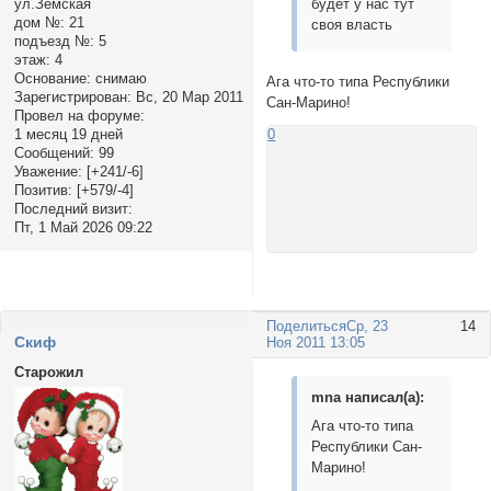
будет у нас тут
ул.Земская
дом №:
21
своя власть
подъезд №:
5
этаж:
4
Основание:
снимаю
Ага что-то типа Республики
Зарегистрирован
: Вс, 20 Мар 2011
Сан-Марино!
Провел на форуме:
1 месяц 19 дней
0
Сообщений:
99
Уважение:
[+241/-6]
Позитив:
[+579/-4]
Последний визит:
Пт, 1 Май 2026 09:22
Поделиться
Ср, 23
14
Cкиф
Ноя 2011 13:05
Старожил
mnа написал(а):
Ага что-то типа
Республики Сан-
Марино!