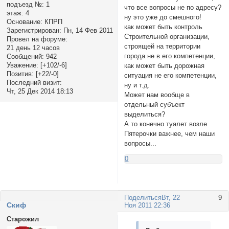
подъезд №:
1
что все вопросы не по адресу?
этаж:
4
ну это уже до смешного!
Основание:
КПРП
как может быть контроль
Зарегистрирован
: Пн, 14 Фев 2011
Строительной организации,
Провел на форуме:
строящей на территории
21 день 12 часов
города не в его компетенции,
Сообщений:
942
Уважение:
[+102/-6]
как может быть дорожная
Позитив:
[+22/-0]
ситуация не его компетенции,
Последний визит:
ну и т.д.
Чт, 25 Дек 2014 18:13
Может нам вообще в
отдельный субъект
выделиться?
А то конечно туалет возле
Пятерочки важнее, чем наши
вопросы...
0
Поделиться
Вт, 22
9
Cкиф
Ноя 2011 22:36
Старожил