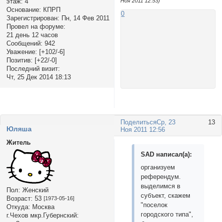
Ноя 2011 12:53)
этаж:
4
Основание:
КПРП
0
Зарегистрирован
: Пн, 14 Фев 2011
Провел на форуме:
21 день 12 часов
Сообщений:
942
Уважение:
[+102/-6]
Позитив:
[+22/-0]
Последний визит:
Чт, 25 Дек 2014 18:13
Поделиться
Ср, 23
13
Юляша
Ноя 2011 12:56
Житель
SAD написал(а):
организуем
референдум.
выделимся в
Пол:
Женский
субъект, скажем
Возраст:
53
[1973-05-16]
"поселок
Откуда:
Москва
городского типа",
г.Чехов мкр.Губернский: