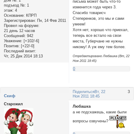
дом №:
2
письма может быть что-то
подъезд №:
1
изменится года через 3.
этаж:
4
Спасибо товарисч
Основание:
КПРП
Степеренков, это мы и сами
Зарегистрирован
: Пн, 14 Фев 2011
умеем!
Провел на форуме:
Хотя нет, хорошо что приехал,
21 день 12 часов
теперь все встало на свои
Сообщений:
942
Уважение:
[+102/-6]
места, Губерчане не нужны
Позитив:
[+22/-0]
никому! А уж ему тем более.
Последний визит:
Чт, 25 Дек 2014 18:13
Отредактировано Любашка (Вт, 22
Ноя 2011 18:45)
0
Поделиться
Вт, 22
3
Cкиф
Ноя 2011 18:45
Старожил
Любашка
а не подскажешь, какие были
вопросы озвучены?