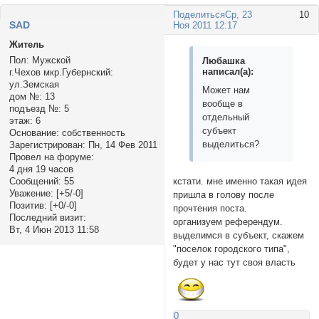
Поделиться
Ср, 23
10
SAD
Ноя 2011 12:17
Житель
Пол:
Мужской
Любашка
написал(а):
г.Чехов мкр.Губернский:
ул.Земская
Может нам
дом №:
13
вообще в
подъезд №:
5
отдельный
этаж:
6
субъект
Основание:
собственность
выделиться?
Зарегистрирован
: Пн, 14 Фев 2011
Провел на форуме:
4 дня 19 часов
Сообщений:
55
кстати. мне именно такая идея
Уважение:
[+5/-0]
пришла в голову после
Позитив:
[+0/-0]
прочтения поста.
Последний визит:
организуем референдум.
Вт, 4 Июн 2013 11:58
выделимся в субъект, скажем
"поселок городского типа",
будет у нас тут своя власть
0