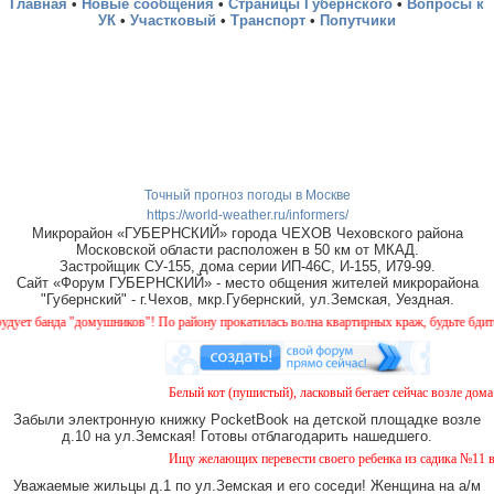
Главная
•
Новые сообщения
•
Страницы Губернского
•
Вопросы к
УК
•
Участковый
•
Транспорт
•
Попутчики
Точный прогноз погоды в Москве
https://world-weather.ru/informers/
Микрорайон «ГУБЕРНСКИЙ» города ЧЕХОВ Чеховского района
Московской области расположен в 50 км от МКАД.
Застройщик СУ-155, дома серии ИП-46С, И-155, И79-99.
Сайт «Форум ГУБЕРНСКИЙ» - место общения жителей микрорайона
"Губернский" - г.Чехов, мкр.Губернский, ул.Земская, Уездная.
домушников"! По району прокатилась волна квартирных краж, будьте бдительны!
Белый кот (пушистый), ласковый бегает сейчас возле дома № 2 на
Забыли электронную книжку PocketBook на детской площадке возле
д.10 на ул.Земская! Готовы отблагодарить нашедшего.
Ищу желающих перевести своего ребенка из садика №11 в садик 
Уважаемые жильцы д.1 по ул.Земская и его соседи! Женщина на а/м