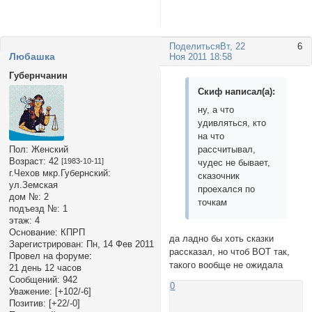
Поделиться
Вт, 22
6
Любашка
Ноя 2011 18:58
Губернчанин
Скиф написал(а):
ну, а что
удивляться, кто
на что
Пол:
Женский
рассчитывал,
Возраст:
42
[1983-10-11]
чудес не бывает,
г.Чехов мкр.Губернский:
сказочник
ул.Земская
проехался по
дом №:
2
точкам
подъезд №:
1
этаж:
4
Основание:
КПРП
да ладно бы хоть сказки
Зарегистрирован
: Пн, 14 Фев 2011
рассказал, но чтоб ВОТ так,
Провел на форуме:
такого вообще не ожидала
21 день 12 часов
Сообщений:
942
0
Уважение:
[+102/-6]
Позитив:
[+22/-0]