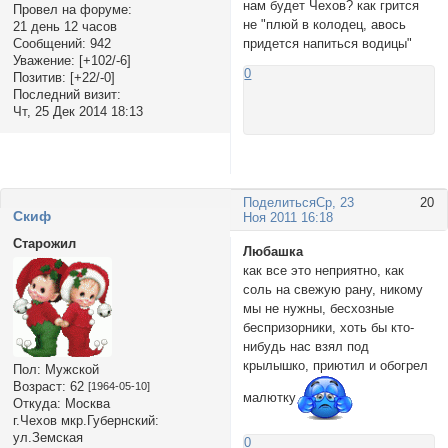
нам будет Чехов? как грится
Провел на форуме:
не "плюй в колодец, авось
21 день 12 часов
придется напиться водицы"
Сообщений:
942
Уважение:
[+102/-6]
0
Позитив:
[+22/-0]
Последний визит:
Чт, 25 Дек 2014 18:13
Поделиться
Ср, 23
20
Cкиф
Ноя 2011 16:18
Старожил
Любашка
как все это неприятно, как
соль на свежую рану, никому
мы не нужны, бесхозные
беспризорники, хоть бы кто-
нибудь нас взял под
крылышко, приютил и обогрел
Пол:
Мужской
Возраст:
62
[1964-05-10]
малютку
Откуда:
Москва
г.Чехов мкр.Губернский:
ул.Земская
0