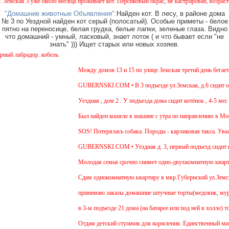
е около месяца проживает кот. Персиковый окрас, не кастрирован, возраст менее года, у
"Домашние животные Объявления":
Найден кот. В лесу, в районе дома
№ 3 по Уездной найден кот серый (полосатый). Особые приметы - белое
пятно на переносице, белая грудка, белые лапки, зеленые глаза. Видно
что домашний - умный, ласковый, знает лоток ( и что бывает если "не
знать" ))) Ищет старых или новых хозяев.
. кобель.
Между домов 13 и 15 по улице Земская третий день бегает собак
GUBERNSKI.COM • В 3 подъезде ул.Земская, д.6 сидит очень го
Уездная , дом 2 . У подъезда дома сидит котёнок , 4-5 мес , дев
Был найден кошеле в машине с утра по направлению в Москву,де
SOS! Потерялась собака. Породы - карликовая такса. Уважаемые
GUBERNSKI.COM • Уездная д. 3, первый подъезд сидит поло
Молодая семья срочно снимет одно-двухкомнатную квартиру на 
Cдам однокомнатную квартиру в мкр.Губернский ул.Земская. Ремо
принимаю заказы домашние штучные торты(медовик, муравейник, 
в 3-м подъезде 21 дома (на батарее или под ней в холле) тоску
Отдам детский стульчик для кормления. Единственный минус - нет