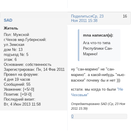
Поделиться
Ср, 23
16
SAD
Ноя 2011 15:38
Житель
Пол:
Мужской
mnа написал(а):
г.Чехов мкр.Губернский:
Ага что-то типа
ул.Земская
Республики Сан-
дом №:
13
Марино!
подъезд №:
5
этаж:
6
Основание:
собственность
ну "сан-марино" не "сан-
Зарегистрирован
: Пн, 14 Фев 2011
Провел на форуме:
марино". а какой-нибудь "нью-
4 дня 19 часов
васюки" почему бы и нет )))
Сообщений:
55
Уважение:
[+5/-0]
кстати. мы когда то были
"Не
Позитив:
[+0/-0]
Чеховым"
Последний визит:
Отредактировано SAD (Ср, 23 Ноя
Вт, 4 Июн 2013 11:58
2011 15:39)
0