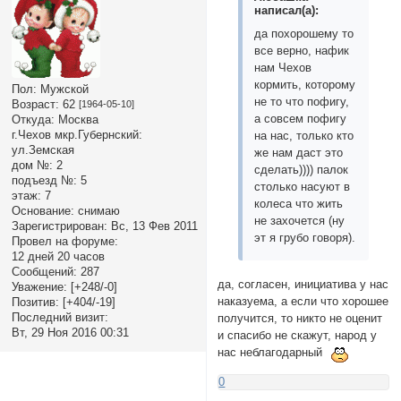
написал(а):
да похорошему то
все верно, нафик
нам Чехов
кормить, которому
Пол:
Мужской
не то что пофигу,
Возраст:
62
[1964-05-10]
а совсем пофигу
Откуда:
Москва
г.Чехов мкр.Губернский:
на нас, только кто
ул.Земская
же нам даст это
дом №:
2
сделать)))) палок
подъезд №:
5
столько насуют в
этаж:
7
колеса что жить
Основание:
снимаю
не захочется (ну
Зарегистрирован
: Вс, 13 Фев 2011
эт я грубо говоря).
Провел на форуме:
12 дней 20 часов
Сообщений:
287
да, согласен, инициатива у нас
Уважение:
[+248/-0]
наказуема, а если что хорошее
Позитив:
[+404/-19]
Последний визит:
получится, то никто не оценит
Вт, 29 Ноя 2016 00:31
и спасибо не скажут, народ у
нас неблагодарный
0