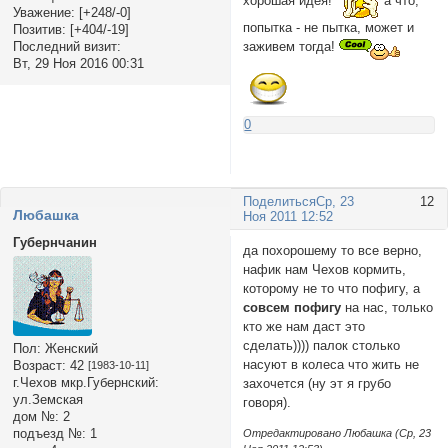
хорошая идея!
а что,
Уважение:
[+248/-0]
попытка - не пытка, может и
Позитив:
[+404/-19]
заживем тогда!
Последний визит:
Вт, 29 Ноя 2016 00:31
0
Поделиться
Ср, 23
12
Любашка
Ноя 2011 12:52
Губернчанин
да похорошему то все верно,
нафик нам Чехов кормить,
которому не то что пофигу, а
совсем пофигу
на нас, только
кто же нам даст это
сделать)))) палок столько
Пол:
Женский
насуют в колеса что жить не
Возраст:
42
[1983-10-11]
г.Чехов мкр.Губернский:
захочется (ну эт я грубо
ул.Земская
говоря).
дом №:
2
подъезд №:
1
Отредактировано Любашка (Ср, 23