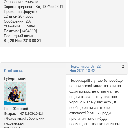
Основание:
снимаю
Зарегистрирован
: Вс, 13 Фев 2011
Провел на форуме:
12 дней 20 часов
Сообщений:
287
Уважение:
[+248/-0]
Позитив:
[+404/-19]
Последний визит:
Вт, 29 Ноя 2016 00:31
Поделиться
Вт, 22
2
Любашка
Ноя 2011 18:42
Губернчанин
Позорище!!! лучше бы вообще
не приезжал! мало того ни на
один вопрос не ответил, так
еще и сказал что у нас все
хорошо и все у вас есть, и
вообще он ни за что не
Пол:
Женский
отвечает! Хоть бы ради
Возраст:
42
[1983-10-11]
г.Чехов мкр.Губернский:
приличия чего-нибудь
ул.Земская
пообещал... только напишем