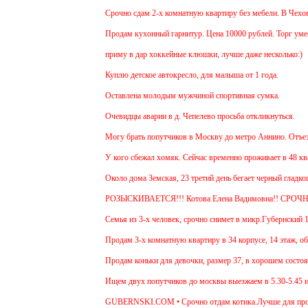
Срочно сдам 2-х комнатную квартиру без мебели. В Чехове буду п
Продам кухонный гарнитур. Цена 10000 рублей. Торг уместен.
приму в дар хоккейные клюшки, лучше даже несколько:)
Куплю детское автокресло, для малыша от 1 года.
Оставлена молодым мужчиной спортивная сумка.
Очевидцы аварии в д. Чепелево просьба откликнуться.
Могу брать попутчиков в Москву до метро Аннино. Отъезд 6.45 о
У кого сбежал хомяк. Сейчас временно проживает в 48 квартире (
Около дома Земская, 23 третий день бегает черный гладкошерсты
РОЗЫСКИВАЕТСЯ!!! Котова Елена Вадимовна!! СРОЧНО ОТ
Семья из 3-х человек, срочно снимет в микр.Губернский 1 или 2-
Продам 3-х комнатную квартиру в 34 корпусе, 14 этаж, общ. пл. 
Продам коньки для девочки, размер 37, в хорошем состоянии.
Ищем двух попутчиков до москвы выезжаем в 5.30-5.45 и обратно
GUBERNSKI.COM • Срочно отдам котика.Лучше для проживания в