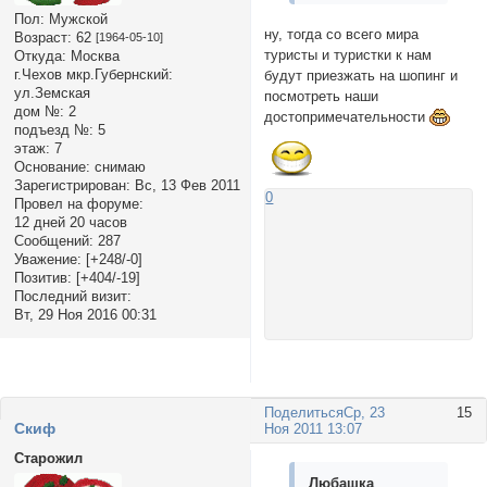
Пол:
Мужской
ну, тогда со всего мира
Возраст:
62
[1964-05-10]
туристы и туристки к нам
Откуда:
Москва
г.Чехов мкр.Губернский:
будут приезжать на шопинг и
ул.Земская
посмотреть наши
дом №:
2
достопримечательности
подъезд №:
5
этаж:
7
Основание:
снимаю
Зарегистрирован
: Вс, 13 Фев 2011
0
Провел на форуме:
12 дней 20 часов
Сообщений:
287
Уважение:
[+248/-0]
Позитив:
[+404/-19]
Последний визит:
Вт, 29 Ноя 2016 00:31
Поделиться
Ср, 23
15
Cкиф
Ноя 2011 13:07
Старожил
Любашка