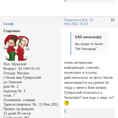
Поделиться
Ср, 23
18
Cкиф
Ноя 2011 15:53
Старожил
SAD написал(а):
мы когда то были
"Не Чеховым"
очень интересная
Пол:
Мужской
информация, спасибо,
Возраст:
62
[1964-05-10]
посмотрел я ссылку,
Откуда:
Москва
г.Чехов мкр.Губернский:
действительно на фото Чехов
ул.Земская
заканчивается на уровне бп,
дом №:
2
тогда у меня к Вам вопрос,
подъезд №:
5
Губернский относился к
этаж:
7
Чепелёво? или еще к чему то?
Основание:
снимаю
Зарегистрирован
: Вс, 13 Фев 2011
Провел на форуме:
0
12 дней 20 часов
Сообщений:
287