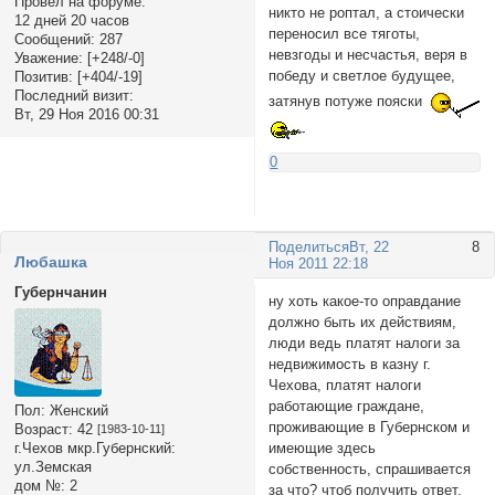
Провел на форуме:
никто не роптал, а стоически
12 дней 20 часов
переносил все тяготы,
Сообщений:
287
невзгоды и несчастья, веря в
Уважение:
[+248/-0]
победу и светлое будущее,
Позитив:
[+404/-19]
Последний визит:
затянув потуже пояски
Вт, 29 Ноя 2016 00:31
0
Поделиться
Вт, 22
8
Любашка
Ноя 2011 22:18
Губернчанин
ну хоть какое-то оправдание
должно быть их действиям,
люди ведь платят налоги за
недвижимость в казну г.
Чехова, платят налоги
работающие граждане,
Пол:
Женский
проживающие в Губернском и
Возраст:
42
[1983-10-11]
г.Чехов мкр.Губернский:
имеющие здесь
ул.Земская
собственность, спрашивается
дом №:
2
за что? чтоб получить ответ,