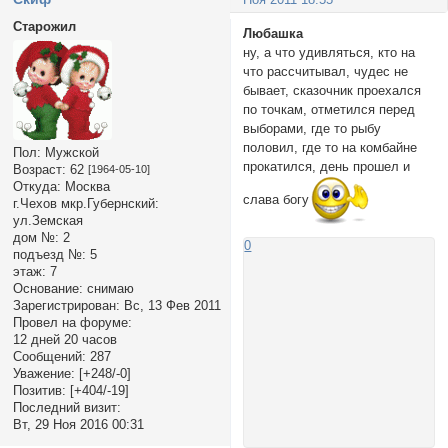
Старожил
Любашка
ну, а что удивляться, кто на
что рассчитывал, чудес не
бывает, сказочник проехался
по точкам, отметился перед
выборами, где то рыбу
половил, где то на комбайне
Пол:
Мужской
прокатился, день прошел и
Возраст:
62
[1964-05-10]
Откуда:
Москва
слава богу
г.Чехов мкр.Губернский:
ул.Земская
дом №:
2
0
подъезд №:
5
этаж:
7
Основание:
снимаю
Зарегистрирован
: Вс, 13 Фев 2011
Провел на форуме:
12 дней 20 часов
Сообщений:
287
Уважение:
[+248/-0]
Позитив:
[+404/-19]
Последний визит:
Вт, 29 Ноя 2016 00:31