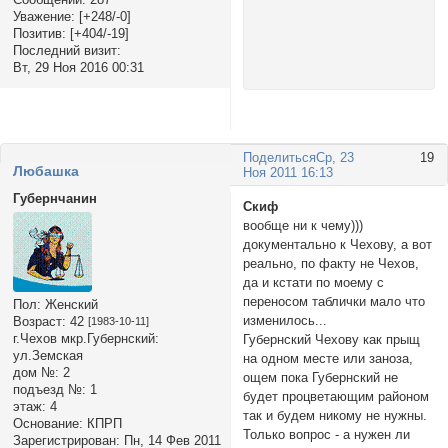
Уважение:
[+248/-0]
Позитив:
[+404/-19]
Последний визит:
Вт, 29 Ноя 2016 00:31
Поделиться
Ср, 23
19
Любашка
Ноя 2011 16:13
Губернчанин
Скиф
вообще ни к чему)))
документально к Чехову, а вот
реально, по факту не Чехов,
да и кстати по моему с
переносом таблички мало что
Пол:
Женский
изменилось...
Возраст:
42
[1983-10-11]
г.Чехов мкр.Губернский:
Губернский Чехову как прыщ
ул.Земская
на одном месте или заноза,
дом №:
2
ощем пока Губернский не
подъезд №:
1
будет процветающим районом
этаж:
4
так и будем никому не нужны.
Основание:
КПРП
Только вопрос - а нужен ли
Зарегистрирован
: Пн, 14 Фев 2011