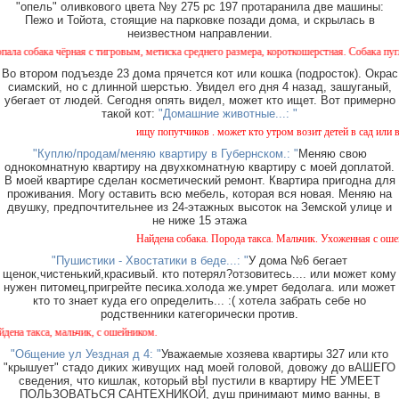
"опель" оливкового цвета №у 275 рс 197 протаранила две машины:
Пежо и Тойота, стоящие на парковке позади дома, и скрылась в
неизвестном направлении.
ая с тигровым, метиска среднего размера, короткошерстная. Собака пугливая, не агрес
Во втором подъезде 23 дома прячется кот или кошка (подросток). Окрас
сиамский, но с длинной шерстью. Увидел его дня 4 назад, зашуганый,
убегает от людей. Сегодня опять видел, может кто ищет. Вот примерно
такой кот:
"Домашние животные...: "
ищу попутчиков . может кто утром возит детей в сад или в школу 
"Куплю/продам/меняю квартиру в Губернском.: "
Меняю свою
однокомнатную квартиру на двухкомнатную квартиру с моей доплатой.
В моей квартире сделан косметический ремонт. Квартира пригодна для
проживания. Могу оставить всю мебель, которая вся новая. Меняю на
двушку, предпочтительнее из 24-этажных высоток на Земской улице и
не ниже 15 этажа
Найдена собака. Порода такса. Мальчик. Ухоженная с ошейником.
"Пушистики - Хвостатики в беде...: "
У дома №6 бегает
щенок,чистенький,красивый. кто потерял?отзовитесь.... или может кому
нужен питомец,пригрейте песика.холода же.умрет бедолага. или может
кто то знает куда его определить... :( хотела забрать себе но
родственники категорически против.
альчик, с ошейником.
"Общение ул Уездная д 4: "
Уважаемые хозяева квартиры 327 или кто
"крышует" стадо диких живущих над моей головой, довожу до вАШЕГО
сведения, что кишлак, который вЫ пустили в квартиру НЕ УМЕЕТ
ПОЛЬЗОВАТЬСЯ САНТЕХНИКОЙ, душ принимают мимо ванны, в