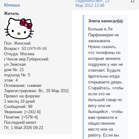
Поделиться
Вт, 13
12
Юляша
Мар 2012 13:48
Житель
Элита написал(а):
Больше в Ле
Парфюмерия не
заказывала.
Пол:
Женский
Нужно сказать,
Возраст:
53
[1973-05-16]
что телефоны по
Откуда:
Москва
которым звонили
г.Чехов мкр.Губернский:
подружки у них не
ул.Земская
дом №:
21
отвечает. Будьте
подъезд №:
5
бдительны когда
этаж:
4
открываете дверь.
Основание:
снимаю
Старайтесь, чтобы
Зарегистрирован
: Вс, 20 Мар 2011
если это не
Провел на форуме:
большой товар по
1 месяц 19 дней
весу или не
Сообщений:
99
бьющийся , чтобы
Уважение:
[+241/-6]
Позитив:
[+579/-4]
вам привезли в
Последний визит:
общественное
Пт, 1 Май 2026 09:22
место или на
работу. Если вы