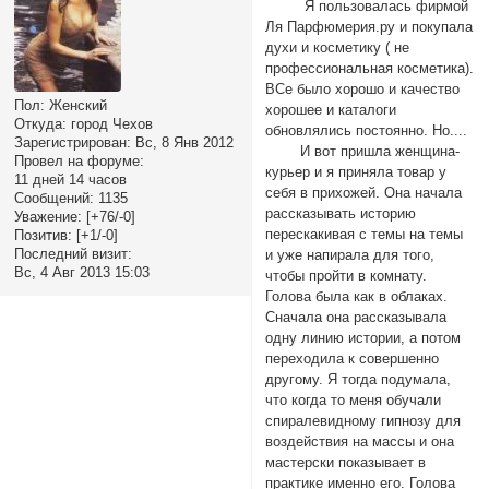
Я пользовалась фирмой
Ля Парфюмерия.ру и покупала
духи и косметику ( не
профессиональная косметика).
ВСе было хорошо и качество
Пол:
Женский
хорошее и каталоги
Откуда:
город Чехов
обновлялись постоянно. Но....
Зарегистрирован
: Вс, 8 Янв 2012
И вот пришла женщина-
Провел на форуме:
курьер и я приняла товар у
11 дней 14 часов
себя в прихожей. Она начала
Сообщений:
1135
рассказывать историю
Уважение:
[+76/-0]
перескакивая с темы на темы
Позитив:
[+1/-0]
Последний визит:
и уже напирала для того,
Вс, 4 Авг 2013 15:03
чтобы пройти в комнату.
Голова была как в облаках.
Сначала она рассказывала
одну линию истории, а потом
переходила к совершенно
другому. Я тогда подумала,
что когда то меня обучали
спиралевидному гипнозу для
воздействия на массы и она
мастерски показывает в
практике именно его. Голова