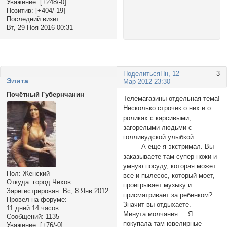
Уважение:
[+248/-0]
Позитив:
[+404/-19]
Последний визит:
Вт, 29 Ноя 2016 00:31
Поделиться
Пн, 12
3
Элита
Мар 2012 23:30
Почётный Губернчанин
Телемагазины отдельная тема!
Несколько строчек о них и о
роликах с карсивыми,
загорелыми людьми с
голливудской улыбкой.
А еще я экстримал. Вы
заказываете там супер ножи и
умную посуду, которая может
Пол:
Женский
все и пылесос, который моет,
Откуда:
город Чехов
проигрывает музыку и
Зарегистрирован
: Вс, 8 Янв 2012
присматривает за ребенком?
Провел на форуме:
Значит вы отдыхаете.
11 дней 14 часов
Минута молчания ... Я
Сообщений:
1135
покупала там ювелирные
Уважение:
[+76/-0]