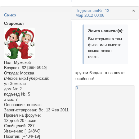
Поделиться
Вт, 13
5
Cкиф
Мар 2012 00:06
Старожил
Элита написал(а):
Вы открыли а там
фига или вместо
компа лежат
счеты
Пол:
Мужской
Возраст:
62
[1964-05-10]
кругом бардак, а на почте
Откуда:
Москва
г.Чехов мкр.Губернский:
особенно!
ул.Земская
0
дом №:
2
подъезд №:
5
этаж:
7
Основание:
снимаю
Зарегистрирован
: Вс, 13 Фев 2011
Провел на форуме:
12 дней 20 часов
Сообщений:
287
Уважение:
[+248/-0]
Позитив:
[+404/-19]