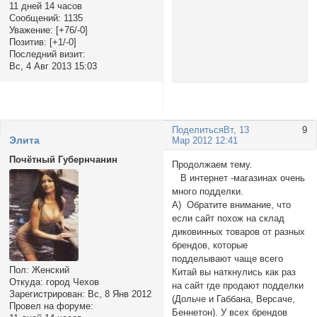
11 дней 14 часов
Сообщений:
1135
Уважение:
[+76/-0]
Позитив:
[+1/-0]
Последний визит:
Вс, 4 Авг 2013 15:03
Поделиться
Вт, 13
9
Элита
Мар 2012 12:41
Почётный Губернчанин
Продолжаем тему.
В интернет -магазинах очень
много подделки.
А) Обратите внимание, что
если сайт похож на склад
диковинных товаров от разных
брендов, которые
подделывают чаще всего
Пол:
Женский
Китай вы наткнулись как раз
Откуда:
город Чехов
на сайт где продают подделки
Зарегистрирован
: Вс, 8 Янв 2012
(Дольче и Габбана, Версаче,
Провел на форуме:
Беннетон). У всех брендов