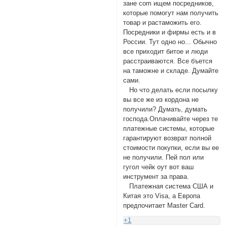
зане com ищем посредников,
которые помогут нам получить
товар и растаможить его.
Посредники и фирмы есть и в
России. Тут одно но... Обычно
все приходит битое и люди
расстраиваются. Все бъется
на таможне и складе. Думайте
сами.
Но что делать если посылку
вы все же из кордона не
получили? Думать, думать
господа.Оплачивайте через те
платежные системы, которые
гарантируют возврат полной
стоимости покупки, если вы ее
не получили. Пей пол или
гугол чейк оут вот ваш
инструмент за права.
Платежная система США и
Китая это Visa, а Европа
предпочитает Master Card.
+1