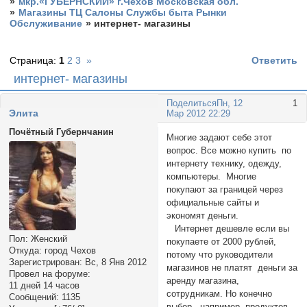
»
мкр.«ГУБЕРНСКИЙ» г.Чехов Московская обл.
»
Магазины ТЦ Салоны Службы быта Рынки
Обслуживание
»
интернет- магазины
Страница:
1
2
3
»
Ответить
интернет- магазины
Поделиться
Пн, 12
1
Элита
Мар 2012 22:29
Почётный Губернчанин
Многие задают себе этот
вопрос. Все можно купить по
интернету технику, одежду,
компьютеры. Многие
покупают за границей через
официальные сайты и
экономят деньги.
Интернет дешевле если вы
Пол:
Женский
покупаете от 2000 рублей,
Откуда:
город Чехов
потому что руководители
Зарегистрирован
: Вс, 8 Янв 2012
магазинов не платят деньги за
Провел на форуме:
аренду магазина,
11 дней 14 часов
сотрудникам. Но конечно
Сообщений:
1135
выбор , например, продуктов