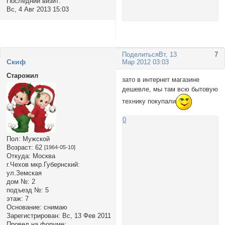
Последний визит:
Вс, 4 Авг 2013 15:03
Поделиться
Вт, 13
7
Cкиф
Мар 2012 03:03
Старожил
зато в интернет магазине
дешевле, мы там всю бытовую
технику покупали
0
Пол:
Мужской
Возраст:
62
[1964-05-10]
Откуда:
Москва
г.Чехов мкр.Губернский:
ул.Земская
дом №:
2
подъезд №:
5
этаж:
7
Основание:
снимаю
Зарегистрирован
: Вс, 13 Фев 2011
Провел на форуме: