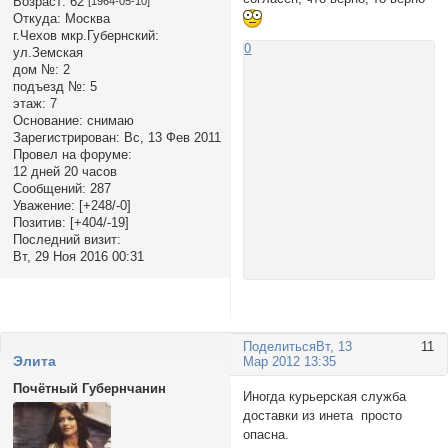
Возраст:
62
[1964-05-10]
Откуда:
Москва
г.Чехов мкр.Губернский:
0
ул.Земская
дом №:
2
подъезд №:
5
этаж:
7
Основание:
снимаю
Зарегистрирован
: Вс, 13 Фев 2011
Провел на форуме:
12 дней 20 часов
Сообщений:
287
Уважение:
[+248/-0]
Позитив:
[+404/-19]
Последний визит:
Вт, 29 Ноя 2016 00:31
Поделиться
Вт, 13
11
Элита
Мар 2012 13:35
Почётный Губернчанин
Иногда курьерская служба
доставки из инета просто
опасна.