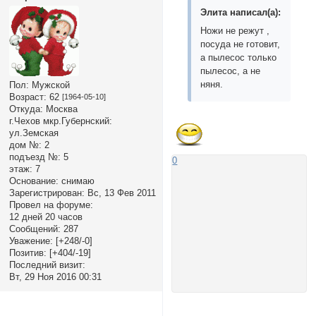
Элита написал(а):
Ножи не режут ,
посуда не готовит,
а пылесос только
пылесос, а не
няня.
Пол:
Мужской
Возраст:
62
[1964-05-10]
Откуда:
Москва
г.Чехов мкр.Губернский:
ул.Земская
дом №:
2
подъезд №:
5
0
этаж:
7
Основание:
снимаю
Зарегистрирован
: Вс, 13 Фев 2011
Провел на форуме:
12 дней 20 часов
Сообщений:
287
Уважение:
[+248/-0]
Позитив:
[+404/-19]
Последний визит:
Вт, 29 Ноя 2016 00:31