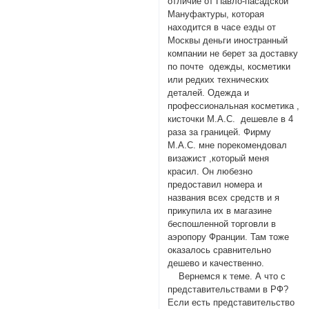
отличие от Павло-пасадской
Мануфактуры, которая
находится в часе езды от
Москвы деньги иностранный
компании не берет за доставку
по почте одежды, косметики
или редких технических
деталей. Одежда и
профессиональная косметика ,
кисточки M.A.C. дешевле в 4
раза за границей. Фирму
M.A.C. мне порекомендовал
визажист ,который меня
красил. Он любезно
предоставил номера и
названия всех средств и я
прикупила их в магазине
беспошленной торговли в
аэропору Франции. Там тоже
оказалось сравнительно
дешево и качественно.
Вернемся к теме. А что с
представительствами в РФ?
Если есть представительство