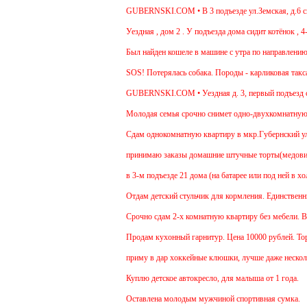
GUBERNSKI.COM • В 3 подъезде ул.Земская, д.6 сидит
Уездная , дом 2 . У подъезда дома сидит котёнок , 4-5
Был найден кошеле в машине с утра по направлению в 
SOS! Потерялась собака. Породы - карликовая такса. 
GUBERNSKI.COM • Уездная д. 3, первый подъезд си
Молодая семья срочно снимет одно-двухкомнатную ква
Cдам однокомнатную квартиру в мкр.Губернский ул.Земс
принимаю заказы домашние штучные торты(медовик, му
в 3-м подъезде 21 дома (на батарее или под ней в хол
Отдам детский стульчик для кормления. Единственный м
Срочно сдам 2-х комнатную квартиру без мебели. В Чехо
Продам кухонный гарнитур. Цена 10000 рублей. Торг у
приму в дар хоккейные клюшки, лучше даже несколько
Куплю детское автокресло, для малыша от 1 года.
Оставлена молодым мужчиной спортивная сумка.