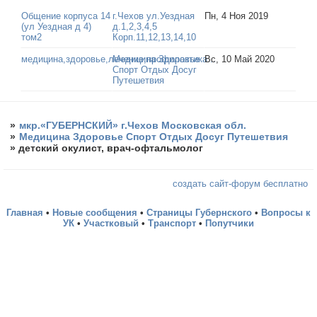
Общение корпуса 14
г.Чехов ул.Уездная
Пн, 4 Ноя 2019
(ул Уездная д 4)
д.1,2,3,4,5
том2
Корп.11,12,13,14,10
медицина,здоровье,лечение,профилактика...
Медицина Здоровье
Вс, 10 Май 2020
Спорт Отдых Досуг
Путешетвия
»
мкр.«ГУБЕРНСКИЙ» г.Чехов Московская обл.
»
Медицина Здоровье Спорт Отдых Досуг Путешетвия
»
детский окулист, врач-офтальмолог
создать сайт-форум бесплатно
Главная
•
Новые сообщения
•
Страницы Губернского
•
Вопросы к
УК
•
Участковый
•
Транспорт
•
Попутчики