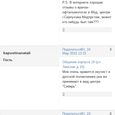
P.S. В интернете хорошие
отзывы о врачах-
офтальмологах в Мед. центре
г.Серпухова Медпрстиж, может
кто нибудь был там???
0
Поделиться
Вт, 24
3
kapustinanatali
Мар 2015 13:15
Гость
Общение корпуса 19 (ул
Земская д 10)
Мне очень нравится окулист в
детской поликлинике,она же
принимает в мед.центре
"Сибирь"
0
Поделиться
Вт, 24
4