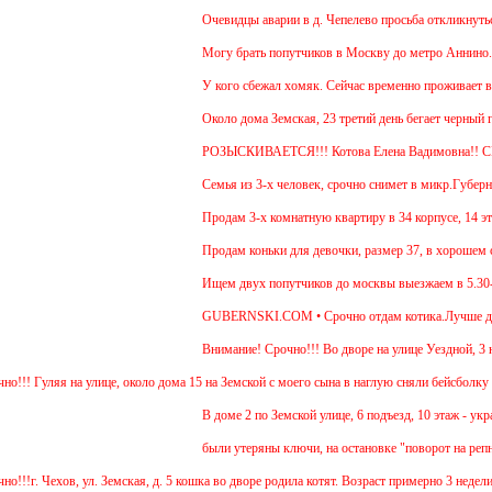
Очевидцы аварии в д. Чепелево просьба откликнуться.
Могу брать попутчиков в Москву до метро Аннино. Отъ
У кого сбежал хомяк. Сейчас временно проживает в 48 к
Около дома Земская, 23 третий день бегает черный гла
РОЗЫСКИВАЕТСЯ!!! Котова Елена Вадимовна!! С
Семья из 3-х человек, срочно снимет в микр.Губернски
Продам 3-х комнатную квартиру в 34 корпусе, 14 этаж,
Продам коньки для девочки, размер 37, в хорошем сос
Ищем двух попутчиков до москвы выезжаем в 5.30-5.45
GUBERNSKI.COM • Срочно отдам котика.Лучше для прож
Внимание! Срочно!!! Во дворе на улице Уездной, 3 най
уляя на улице, около дома 15 на Земской с моего сына в наглую сняли бейсболку и убеж
В доме 2 по Земской улице, 6 подъезд, 10 этаж - украли
были утеряны ключи, на остановке "поворот на репников
 Чехов, ул. Земская, д. 5 кошка во дворе родила котят. Возраст примерно 3 недели. П