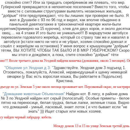
спокойно спят? Или за тридцать серебряников им плевать, что мкр.
Губернский превращается в непонятное поселение? Вместо того, чтобы
вместе с силовыми структурами выявлять незаконных жильцов,
"добрые" тёти предупреждают, что бы лишних при проверке не было. Я
жил в Душанбе с 93 по 96 год и видел, как вполне обыденно в
панельной девятиэтажке в трёхкомнатной квартире жили-были
курятник(примерно на 15 курочек), хлев для двух коров, и около десятка
овец.... на 4 этаже И это было не уникально!!! В маршрутном автобусе
перевозили годовалого жеребца, который со страху там же и навалял в
автобусе (кстати никто ни чего и не убрал, хозяин спокойно доехал и
сошёл с жеребцом на остановке) У меня вопрос к крышующим "добрым"
тётям, ВЫ ХОТИТЕ ЧТОБЫ ТАК БЫЛО И В МКР ГУБЕРНСКОМ? Скоро
мы этого и дождёмся, а пока, спите спокойно "добрые" тёти
озле третьего дома на Уездной найдена кошечка (домашняя, около 5 месяцев). Окрас - к
"Общение ул Уездная д 3: "
Здравствуйте. Уездная дом 3 подъезд 1.
Отзовитесь, пожалуйста, Алексей, неравнодушный к щенку немецкой
овчарки (у Вас есть взрослая кошка, Вы работаете в Подольске).
Кристина.
по ул. Земская 5 уже около месяца проживает кот. Персиковый окрас, не кастрирован, во
"Домашние животные Объявления":
Найден кот. В лесу, в районе дома
№ 3 по Уездной найден кот серый (полосатый). Особые приметы - белое
пятно на переносице, белая грудка, белые лапки, зеленые глаза. Видно
что домашний - умный, ласковый, знает лоток ( и что бывает если "не
знать" ))) Ищет старых или новых хозяев.
ен черный лабрадор. кобель.
Между домов 13 и 15 по улице Земская третий день бег