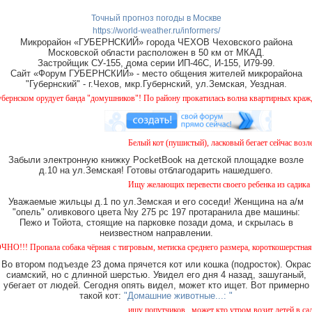
Точный прогноз погоды в Москве
https://world-weather.ru/informers/
Микрорайон «ГУБЕРНСКИЙ» города ЧЕХОВ Чеховского района
Московской области расположен в 50 км от МКАД.
Застройщик СУ-155, дома серии ИП-46С, И-155, И79-99.
Сайт «Форум ГУБЕРНСКИЙ» - место общения жителей микрорайона
"Губернский" - г.Чехов, мкр.Губернский, ул.Земская, Уездная.
ом орудует банда "домушников"! По району прокатилась волна квартирных краж, будьт
Белый кот (пушистый), ласковый бегает сейчас возле д
Забыли электронную книжку PocketBook на детской площадке возле
д.10 на ул.Земская! Готовы отблагодарить нашедшего.
Ищу желающих перевести своего ребенка из садика №11
Уважаемые жильцы д.1 по ул.Земская и его соседи! Женщина на а/м
"опель" оливкового цвета №у 275 рс 197 протаранила две машины:
Пежо и Тойота, стоящие на парковке позади дома, и скрылась в
неизвестном направлении.
ропала собака чёрная с тигровым, метиска среднего размера, короткошерстная. Собака 
Во втором подъезде 23 дома прячется кот или кошка (подросток). Окрас
сиамский, но с длинной шерстью. Увидел его дня 4 назад, зашуганый,
убегает от людей. Сегодня опять видел, может кто ищет. Вот примерно
такой кот:
"Домашние животные...: "
ищу попутчиков . может кто утром возит детей в сад ил