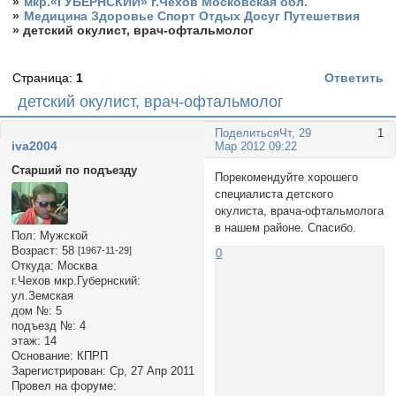
»
мкр.«ГУБЕРНСКИЙ» г.Чехов Московская обл.
»
Медицина Здоровье Спорт Отдых Досуг Путешетвия
»
детский окулист, врач-офтальмолог
Страница:
1
Ответить
детский окулист, врач-офтальмолог
Поделиться
Чт, 29
1
iva2004
Мар 2012 09:22
Старший по подъезду
Порекомендуйте хорошего
специалиста детского
окулиста, врача-офтальмолога
в нашем районе. Спасибо.
Пол:
Мужской
Возраст:
58
[1967-11-29]
0
Откуда:
Москва
г.Чехов мкр.Губернский:
ул.Земская
дом №:
5
подъезд №:
4
этаж:
14
Основание:
КПРП
Зарегистрирован
: Ср, 27 Апр 2011
Провел на форуме: