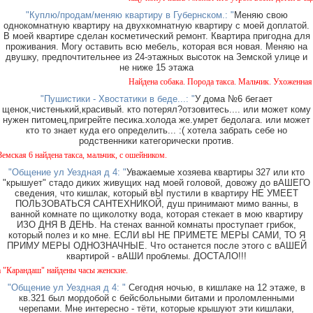
"Куплю/продам/меняю квартиру в Губернском.: "
Меняю свою
однокомнатную квартиру на двухкомнатную квартиру с моей доплатой.
В моей квартире сделан косметический ремонт. Квартира пригодна для
проживания. Могу оставить всю мебель, которая вся новая. Меняю на
двушку, предпочтительнее из 24-этажных высоток на Земской улице и
не ниже 15 этажа
Найдена собака. Порода такса. Мальчик. Ухоженная с о
"Пушистики - Хвостатики в беде...: "
У дома №6 бегает
щенок,чистенький,красивый. кто потерял?отзовитесь.... или может кому
нужен питомец,пригрейте песика.холода же.умрет бедолага. или может
кто то знает куда его определить... :( хотела забрать себе но
родственники категорически против.
 6 найдена такса, мальчик, с ошейником.
"Общение ул Уездная д 4: "
Уважаемые хозяева квартиры 327 или кто
"крышует" стадо диких живущих над моей головой, довожу до вАШЕГО
сведения, что кишлак, который вЫ пустили в квартиру НЕ УМЕЕТ
ПОЛЬЗОВАТЬСЯ САНТЕХНИКОЙ, душ принимают мимо ванны, в
ванной комнате по щиколотку вода, которая стекает в мою квартиру
ИЗО ДНЯ В ДЕНЬ. На стенах ванной комнаты проступает грибок,
который полез и ко мне. ЕСЛИ вЫ НЕ ПРИМЕТЕ МЕРЫ САМИ, ТО Я
ПРИМУ МЕРЫ ОДНОЗНАЧНЫЕ. Что останется после этого с вАШЕЙ
квартирой - вАШИ проблемы. ДОСТАЛО!!!
ндаш" найдены часы женские.
"Общение ул Уездная д 4: "
Сегодня ночью, в кишлаке на 12 этаже, в
кв.321 был мордобой с бейсбольными битами и проломленными
черепами. Мне интересно - тёти, которые крышуют эти кишлаки,