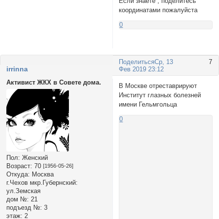
Если знаете , поделитесь
координатами пожалуйста
0
Поделиться
Ср, 13
7
irrinna
Фев 2019 23:12
Активист ЖКХ в Совете дома.
В Москве отреставрируют
Институт глазных болезней
имени Гельмгольца
0
Пол:
Женский
Возраст:
70
[1956-05-26]
Откуда:
Москва
г.Чехов мкр.Губернский:
ул.Земская
дом №:
21
подъезд №:
3
этаж:
2