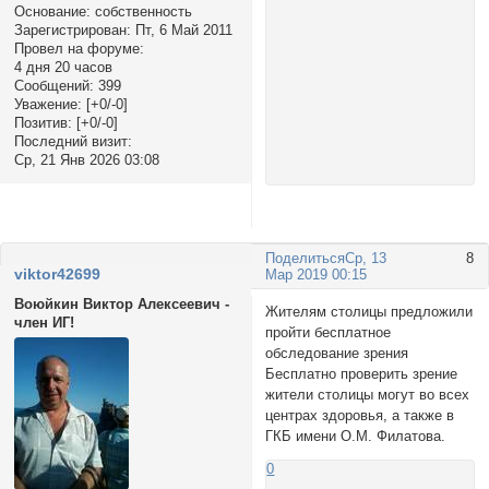
Основание:
собственность
Зарегистрирован
: Пт, 6 Май 2011
Провел на форуме:
4 дня 20 часов
Сообщений:
399
Уважение:
[+0/-0]
Позитив:
[+0/-0]
Последний визит:
Ср, 21 Янв 2026 03:08
Поделиться
Ср, 13
8
viktor42699
Мар 2019 00:15
Воюйкин Виктор Алексеевич -
Жителям столицы предложили
член ИГ!
пройти бесплатное
обследование зрения
Бесплатно проверить зрение
жители столицы могут во всех
центрах здоровья, а также в
ГКБ имени О.М. Филатова.
0