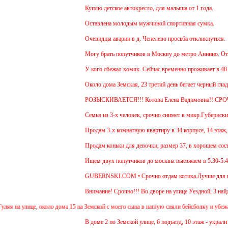
Куплю детское автокресло, для малыша от 1 года.
Оставлена молодым мужчиной спортивная сумка.
Очевидцы аварии в д. Чепелево просьба откликнуться.
Могу брать попутчиков в Москву до метро Аннино. Отъезд
У кого сбежал хомяк. Сейчас временно проживает в 48 ква
Около дома Земская, 23 третий день бегает черный гладк
РОЗЫСКИВАЕТСЯ!!! Котова Елена Вадимовна!! СРО
Семья из 3-х человек, срочно снимет в микр.Губернский 1
Продам 3-х комнатную квартиру в 34 корпусе, 14 этаж, об
Продам коньки для девочки, размер 37, в хорошем состо
Ищем двух попутчиков до москвы выезжаем в 5.30-5.45 и 
GUBERNSKI.COM • Срочно отдам котика.Лучше для прожив
Внимание! Срочно!!! Во дворе на улице Уездной, 3 найде
на улице, около дома 15 на Земской с моего сына в наглую сняли бейсболку и убежали 2
В доме 2 по Земской улице, 6 подъезд, 10 этаж - украли д