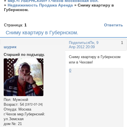
»
мкр.«ГУБЕРНСКИЙ» г.Чехов Московская обл.
»
Недвижимость Продажа Аренда
»
Сниму квартиру в
Губернском.
Страница:
1
Ответить
Сниму квартиру в Губернском.
Поделиться
Пн, 9
1
шурик
Апр 2012 20:09
Старший по подъезду.
Сниму квартиру в Губернском
или в Чехове!
0
Пол:
Мужской
Возраст:
54
[1972-07-24]
Откуда:
Москва
г.Чехов мкр.Губернский:
ул.Земская
дом №:
21