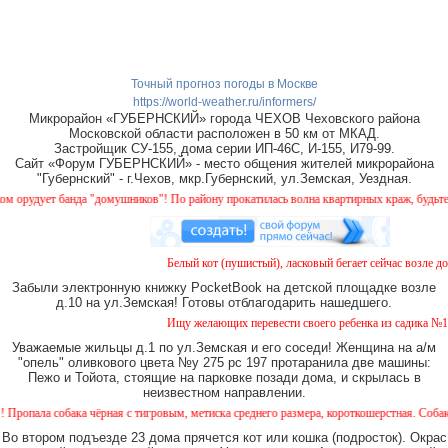
Точный прогноз погоды в Москве
https://world-weather.ru/informers/
Микрорайон «ГУБЕРНСКИЙ» города ЧЕХОВ Чеховского района
Московской области расположен в 50 км от МКАД.
Застройщик СУ-155, дома серии ИП-46С, И-155, И79-99.
Сайт «Форум ГУБЕРНСКИЙ» - место общения жителей микрорайона
"Губернский" - г.Чехов, мкр.Губернский, ул.Земская, Уездная.
удует банда "домушников"! По району прокатилась волна квартирных краж, будьте бди
Белый кот (пушистый), ласковый бегает сейчас возле дома
Забыли электронную книжку PocketBook на детской площадке возле
д.10 на ул.Земская! Готовы отблагодарить нашедшего.
Ищу желающих перевести своего ребенка из садика №11 в
Уважаемые жильцы д.1 по ул.Земская и его соседи! Женщина на а/м
"опель" оливкового цвета №у 275 рс 197 протаранила две машины:
Пежо и Тойота, стоящие на парковке позади дома, и скрылась в
неизвестном направлении.
ла собака чёрная с тигровым, метиска среднего размера, короткошерстная. Собака пугл
Во втором подъезде 23 дома прячется кот или кошка (подросток). Окрас