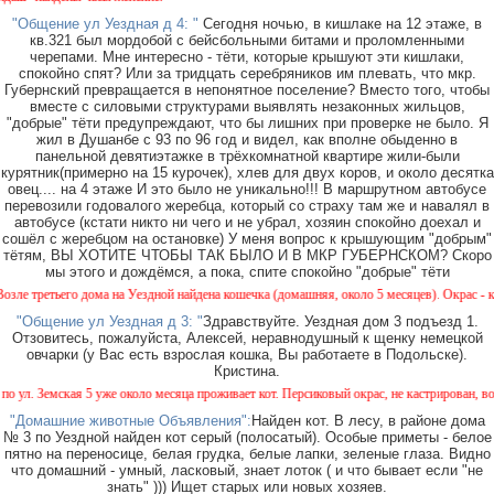
"Общение ул Уездная д 4: "
Сегодня ночью, в кишлаке на 12 этаже, в
кв.321 был мордобой с бейсбольными битами и проломленными
черепами. Мне интересно - тёти, которые крышуют эти кишлаки,
спокойно спят? Или за тридцать серебряников им плевать, что мкр.
Губернский превращается в непонятное поселение? Вместо того, чтобы
вместе с силовыми структурами выявлять незаконных жильцов,
"добрые" тёти предупреждают, что бы лишних при проверке не было. Я
жил в Душанбе с 93 по 96 год и видел, как вполне обыденно в
панельной девятиэтажке в трёхкомнатной квартире жили-были
курятник(примерно на 15 курочек), хлев для двух коров, и около десятка
овец.... на 4 этаже И это было не уникально!!! В маршрутном автобусе
перевозили годовалого жеребца, который со страху там же и навалял в
автобусе (кстати никто ни чего и не убрал, хозяин спокойно доехал и
сошёл с жеребцом на остановке) У меня вопрос к крышующим "добрым"
тётям, ВЫ ХОТИТЕ ЧТОБЫ ТАК БЫЛО И В МКР ГУБЕРНСКОМ? Скоро
мы этого и дождёмся, а пока, спите спокойно "добрые" тёти
третьего дома на Уездной найдена кошечка (домашняя, около 5 месяцев). Окрас - камыш
"Общение ул Уездная д 3: "
Здравствуйте. Уездная дом 3 подъезд 1.
Отзовитесь, пожалуйста, Алексей, неравнодушный к щенку немецкой
овчарки (у Вас есть взрослая кошка, Вы работаете в Подольске).
Кристина.
. Земская 5 уже около месяца проживает кот. Персиковый окрас, не кастрирован, возрас
"Домашние животные Объявления":
Найден кот. В лесу, в районе дома
№ 3 по Уездной найден кот серый (полосатый). Особые приметы - белое
пятно на переносице, белая грудка, белые лапки, зеленые глаза. Видно
что домашний - умный, ласковый, знает лоток ( и что бывает если "не
знать" ))) Ищет старых или новых хозяев.