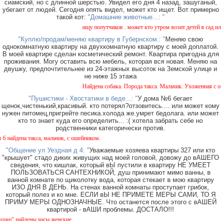
сиамский, но с длинной шерстью. Увидел его дня 4 назад, зашуганый,
убегает от людей. Сегодня опять видел, может кто ищет. Вот примерно
такой кот:
"Домашние животные...: "
ищу попутчиков . может кто утром возит детей в сад или в
"Куплю/продам/меняю квартиру в Губернском.: "
Меняю свою
однокомнатную квартиру на двухкомнатную квартиру с моей доплатой.
В моей квартире сделан косметический ремонт. Квартира пригодна для
проживания. Могу оставить всю мебель, которая вся новая. Меняю на
двушку, предпочтительнее из 24-этажных высоток на Земской улице и
не ниже 15 этажа
Найдена собака. Порода такса. Мальчик. Ухоженная с оше
"Пушистики - Хвостатики в беде...: "
У дома №6 бегает
щенок,чистенький,красивый. кто потерял?отзовитесь.... или может кому
нужен питомец,пригрейте песика.холода же.умрет бедолага. или может
кто то знает куда его определить... :( хотела забрать себе но
родственники категорически против.
йдена такса, мальчик, с ошейником.
"Общение ул Уездная д 4: "
Уважаемые хозяева квартиры 327 или кто
"крышует" стадо диких живущих над моей головой, довожу до вАШЕГО
сведения, что кишлак, который вЫ пустили в квартиру НЕ УМЕЕТ
ПОЛЬЗОВАТЬСЯ САНТЕХНИКОЙ, душ принимают мимо ванны, в
ванной комнате по щиколотку вода, которая стекает в мою квартиру
ИЗО ДНЯ В ДЕНЬ. На стенах ванной комнаты проступает грибок,
который полез и ко мне. ЕСЛИ вЫ НЕ ПРИМЕТЕ МЕРЫ САМИ, ТО Я
ПРИМУ МЕРЫ ОДНОЗНАЧНЫЕ. Что останется после этого с вАШЕЙ
квартирой - вАШИ проблемы. ДОСТАЛО!!!
" найдены часы женские.