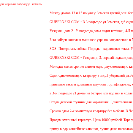
ерный лабрадор. кобель.
Между домов 13 и 15 по улице Земская третий день бегае
GUBERNSKI.COM • В 3 подъезде ул.Земская, д.6 сидит о
Уездная , дом 2 . У подъезда дома сидит котёнок , 4-5 ме
Был найден кошеле в машине с утра по направлению в Мо
SOS! Потерялась собака. Породы - карликовая такса. Ува
GUBERNSKI.COM • Уездная д. 3, первый подъезд сиди
Молодая семья срочно снимет одно-двухкомнатную кварти
Cдам однокомнатную квартиру в мкр.Губернский ул.Земска
принимаю заказы домашние штучные торты(медовик, мурав
в 3-м подъезде 21 дома (на батарее или под ней в холле
Отдам детский стульчик для кормления. Единственный мину
Срочно сдам 2-х комнатную квартиру без мебели. В Чехове
Продам кухонный гарнитур. Цена 10000 рублей. Торг уме
приму в дар хоккейные клюшки, лучше даже несколько:)