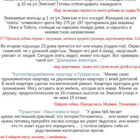
д.10 на ул.Земская! Готовы отблагодарить нашедшего.
Ищу желающих перевести своего ребенка из садика №11 
Уважаемые жильцы д.1 по ул.Земская и его соседи! Женщина на а/м
"опель" оливкового цвета №у 275 рс 197 протаранила две машины:
Пежо и Тойота, стоящие на парковке позади дома, и скрылась в
неизвестном направлении.
пала собака чёрная с тигровым, метиска среднего размера, короткошерстная. Собака пу
Во втором подъезде 23 дома прячется кот или кошка (подросток). Окрас
сиамский, но с длинной шерстью. Увидел его дня 4 назад, зашуганый,
убегает от людей. Сегодня опять видел, может кто ищет. Вот примерно
такой кот:
"Домашние животные...: "
ищу попутчиков . может кто утром возит детей в сад или
"Куплю/продам/меняю квартиру в Губернском.: "
Меняю свою
однокомнатную квартиру на двухкомнатную квартиру с моей доплатой.
В моей квартире сделан косметический ремонт. Квартира пригодна для
проживания. Могу оставить всю мебель, которая вся новая. Меняю на
двушку, предпочтительнее из 24-этажных высоток на Земской улице и
не ниже 15 этажа
Найдена собака. Порода такса. Мальчик. Ухоженная с ош
"Пушистики - Хвостатики в беде...: "
У дома №6 бегает
щенок,чистенький,красивый. кто потерял?отзовитесь.... или может кому
нужен питомец,пригрейте песика.холода же.умрет бедолага. или может
кто то знает куда его определить... :( хотела забрать себе но
родственники категорически против.
 найдена такса, мальчик, с ошейником.