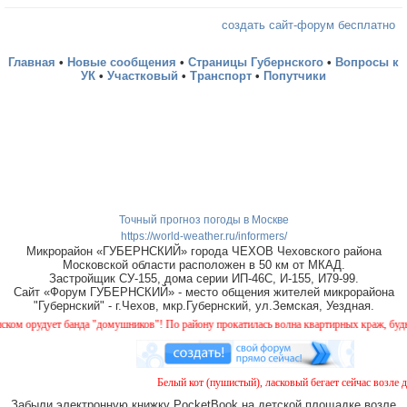
создать сайт-форум бесплатно
Главная
•
Новые сообщения
•
Страницы Губернского
•
Вопросы к
УК
•
Участковый
•
Транспорт
•
Попутчики
Точный прогноз погоды в Москве
https://world-weather.ru/informers/
Микрорайон «ГУБЕРНСКИЙ» города ЧЕХОВ Чеховского района
Московской области расположен в 50 км от МКАД.
Застройщик СУ-155, дома серии ИП-46С, И-155, И79-99.
Сайт «Форум ГУБЕРНСКИЙ» - место общения жителей микрорайона
"Губернский" - г.Чехов, мкр.Губернский, ул.Земская, Уездная.
 орудует банда "домушников"! По району прокатилась волна квартирных краж, будьте б
Белый кот (пушистый), ласковый бегает сейчас возле до
Забыли электронную книжку PocketBook на детской площадке возле