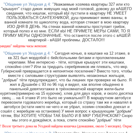
"Общение ул Уездная д 4: "
Уважаемые хозяева квартиры 327 или кто
"крышует" стадо диких живущих над моей головой, довожу до вАШЕГО
сведения, что кишлак, который вЫ пустили в квартиру НЕ УМЕЕТ
ПОЛЬЗОВАТЬСЯ САНТЕХНИКОЙ, душ принимают мимо ванны, в
ванной комнате по щиколотку вода, которая стекает в мою квартиру
ИЗО ДНЯ В ДЕНЬ. На стенах ванной комнаты проступает грибок,
который полез и ко мне. ЕСЛИ вЫ НЕ ПРИМЕТЕ МЕРЫ САМИ, ТО Я
ПРИМУ МЕРЫ ОДНОЗНАЧНЫЕ. Что останется после этого с вАШЕЙ
квартирой - вАШИ проблемы. ДОСТАЛО!!!
аш" найдены часы женские.
"Общение ул Уездная д 4: "
Сегодня ночью, в кишлаке на 12 этаже, в
кв.321 был мордобой с бейсбольными битами и проломленными
черепами. Мне интересно - тёти, которые крышуют эти кишлаки,
спокойно спят? Или за тридцать серебряников им плевать, что мкр.
Губернский превращается в непонятное поселение? Вместо того, чтобы
вместе с силовыми структурами выявлять незаконных жильцов,
"добрые" тёти предупреждают, что бы лишних при проверке не было. Я
жил в Душанбе с 93 по 96 год и видел, как вполне обыденно в
панельной девятиэтажке в трёхкомнатной квартире жили-были
курятник(примерно на 15 курочек), хлев для двух коров, и около десятка
овец.... на 4 этаже И это было не уникально!!! В маршрутном автобусе
перевозили годовалого жеребца, который со страху там же и навалял в
автобусе (кстати никто ни чего и не убрал, хозяин спокойно доехал и
сошёл с жеребцом на остановке) У меня вопрос к крышующим "добрым"
тётям, ВЫ ХОТИТЕ ЧТОБЫ ТАК БЫЛО И В МКР ГУБЕРНСКОМ? Скоро
мы этого и дождёмся, а пока, спите спокойно "добрые" тёти
ле третьего дома на Уездной найдена кошечка (домашняя, около 5 месяцев). Окрас - кам