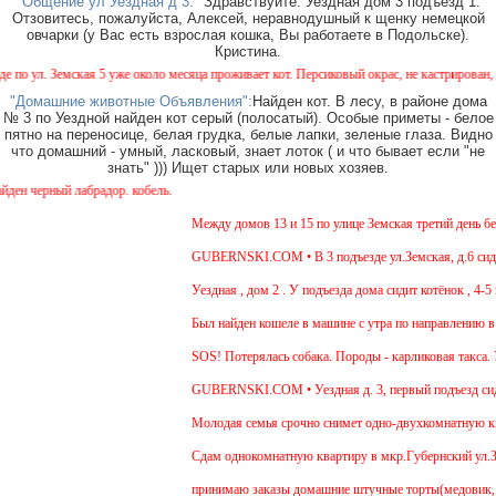
"Общение ул Уездная д 3: "
Здравствуйте. Уездная дом 3 подъезд 1.
Отзовитесь, пожалуйста, Алексей, неравнодушный к щенку немецкой
овчарки (у Вас есть взрослая кошка, Вы работаете в Подольске).
Кристина.
 ул. Земская 5 уже около месяца проживает кот. Персиковый окрас, не кастрирован, возр
"Домашние животные Объявления":
Найден кот. В лесу, в районе дома
№ 3 по Уездной найден кот серый (полосатый). Особые приметы - белое
пятно на переносице, белая грудка, белые лапки, зеленые глаза. Видно
что домашний - умный, ласковый, знает лоток ( и что бывает если "не
знать" ))) Ищет старых или новых хозяев.
 черный лабрадор. кобель.
Между домов 13 и 15 по улице Земская третий день бега
GUBERNSKI.COM • В 3 подъезде ул.Земская, д.6 сидит 
Уездная , дом 2 . У подъезда дома сидит котёнок , 4-5 
Был найден кошеле в машине с утра по направлению в М
SOS! Потерялась собака. Породы - карликовая такса. У
GUBERNSKI.COM • Уездная д. 3, первый подъезд сид
Молодая семья срочно снимет одно-двухкомнатную квар
Cдам однокомнатную квартиру в мкр.Губернский ул.Земск
принимаю заказы домашние штучные торты(медовик, мура