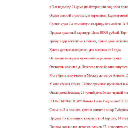
в 3-м подъезде 21 дома (на батарее или под ней в холл
Отдам детский стульчик для кормления. Единственный мин
Срочно сдам 2-х комнатную квартиру без мебели. В Чехов
Продам кухонный гарнитур. Цена 10000 рублей. Торг ум
приму в дар хоккейные клюшки, лучше даже несколько:)
Куплю детское автокресло, для малыша от 1 года.
Оставлена молодым мужчиной спортивная сумка.
Очевидцы аварии в д. Чепелево просьба откликнуться.
Могу брать попутчиков в Москву до метро Аннино. Отъез
У кого сбежал хомяк. Сейчас временно проживает в 48 кв
Около дома Земская, 23 третий день бегает черный глад
РОЗЫСКИВАЕТСЯ!!! Котова Елена Вадимовна!! СР
Семья из 3-х человек, срочно снимет в микр.Губернский
Продам 3-х комнатную квартиру в 34 корпусе, 14 этаж, о
Продам коньки для девочки, размер 37, в хорошем сост