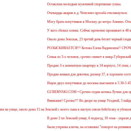
Оставлена молодым мужчиной спортивная сумка.
Очевидцы аварии в д. Чепелево просьба откликнуться.
Могу брать попутчиков в Москву до метро Аннино. Отъезд 
У кого сбежал хомяк. Сейчас временно проживает в 48 квар
Около дома Земская, 23 третий день бегает черный гладко
РОЗЫСКИВАЕТСЯ!!! Котова Елена Вадимовна!! СРОЧ
Семья из 3-х человек, срочно снимет в микр.Губернский 1 
Продам 3-х комнатную квартиру в 34 корпусе, 14 этаж, общ
Продам коньки для девочки, размер 37, в хорошем состоян
Ищем двух попутчиков до москвы выезжаем в 5.30-5.45 и о
GUBERNSKI.COM • Срочно отдам котика.Лучше для прожива
Внимание! Срочно!!! Во дворе на улице Уездной, 3 найден 
 улице, около дома 15 на Земской с моего сына в наглую сняли бейсболку и убежали 2 д
В доме 2 по Земской улице, 6 подъезд, 10 этаж - украли дет
были утеряны ключи, на остановке "поворот на репниково".