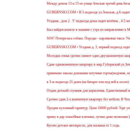
Между домов 13 и 15 по улице Земская третий день бегает 
GUBERNSKI.COM • В 3 подъезде ул.Земская, д.6 сидит оче
Уездная , дом 2 . У подъезда дома сидит котёнок , 4-5 мес
Был найден кошеле в машине с утра по направлению в Моск
SOS! Потерялась собака. Породы - карликовая такса. Уваж
GUBERNSKI.COM • Уездная д. 3, первый подъезд сидит
Молодая семья срочно снимет одно-двухкомнатную квартир
Cдам однокомнатную квартиру в мкр.Губернский ул.Земская
принимаю заказы домашние штучные торты(медовик, мураве
в 3-м подъезде 21 дома (на батарее или под ней в холле) 
Отдам детский стульчик для кормления. Единственный минус
Срочно сдам 2-х комнатную квартиру без мебели. В Чехове 
Продам кухонный гарнитур. Цена 10000 рублей. Торг умес
приму в дар хоккейные клюшки, лучше даже несколько:)
Куплю детское автокресло, для малыша от 1 года.