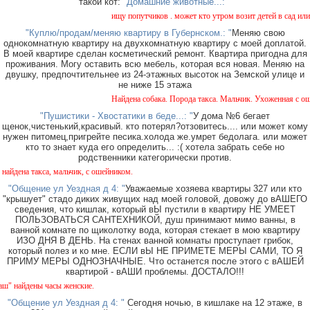
такой кот:
"Домашние животные...: "
ищу попутчиков . может кто утром возит детей в сад или в 
"Куплю/продам/меняю квартиру в Губернском.: "
Меняю свою
однокомнатную квартиру на двухкомнатную квартиру с моей доплатой.
В моей квартире сделан косметический ремонт. Квартира пригодна для
проживания. Могу оставить всю мебель, которая вся новая. Меняю на
двушку, предпочтительнее из 24-этажных высоток на Земской улице и
не ниже 15 этажа
Найдена собака. Порода такса. Мальчик. Ухоженная с ошей
"Пушистики - Хвостатики в беде...: "
У дома №6 бегает
щенок,чистенький,красивый. кто потерял?отзовитесь.... или может кому
нужен питомец,пригрейте песика.холода же.умрет бедолага. или может
кто то знает куда его определить... :( хотела забрать себе но
родственники категорически против.
ена такса, мальчик, с ошейником.
"Общение ул Уездная д 4: "
Уважаемые хозяева квартиры 327 или кто
"крышует" стадо диких живущих над моей головой, довожу до вАШЕГО
сведения, что кишлак, который вЫ пустили в квартиру НЕ УМЕЕТ
ПОЛЬЗОВАТЬСЯ САНТЕХНИКОЙ, душ принимают мимо ванны, в
ванной комнате по щиколотку вода, которая стекает в мою квартиру
ИЗО ДНЯ В ДЕНЬ. На стенах ванной комнаты проступает грибок,
который полез и ко мне. ЕСЛИ вЫ НЕ ПРИМЕТЕ МЕРЫ САМИ, ТО Я
ПРИМУ МЕРЫ ОДНОЗНАЧНЫЕ. Что останется после этого с вАШЕЙ
квартирой - вАШИ проблемы. ДОСТАЛО!!!
айдены часы женские.
"Общение ул Уездная д 4: "
Сегодня ночью, в кишлаке на 12 этаже, в