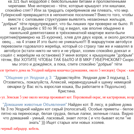
кв.321 был мордобой с бейсбольными битами и проломленными
черепами. Мне интересно - тёти, которые крышуют эти кишлаки,
спокойно спят? Или за тридцать серебряников им плевать, что мкр.
Губернский превращается в непонятное поселение? Вместо того, чтобы
вместе с силовыми структурами выявлять незаконных жильцов,
"добрые" тёти предупреждают, что бы лишних при проверке не было. Я
жил в Душанбе с 93 по 96 год и видел, как вполне обыденно в
панельной девятиэтажке в трёхкомнатной квартире жили-были
курятник(примерно на 15 курочек), хлев для двух коров, и около десятка
овец.... на 4 этаже И это было не уникально!!! В маршрутном автобусе
перевозили годовалого жеребца, который со страху там же и навалял в
автобусе (кстати никто ни чего и не убрал, хозяин спокойно доехал и
сошёл с жеребцом на остановке) У меня вопрос к крышующим "добрым"
тётям, ВЫ ХОТИТЕ ЧТОБЫ ТАК БЫЛО И В МКР ГУБЕРНСКОМ? Скоро
мы этого и дождёмся, а пока, спите спокойно "добрые" тёти
етьего дома на Уездной найдена кошечка (домашняя, около 5 месяцев). Окрас - камышовы
"Общение ул Уездная д 3: "
Здравствуйте. Уездная дом 3 подъезд 1.
Отзовитесь, пожалуйста, Алексей, неравнодушный к щенку немецкой
овчарки (у Вас есть взрослая кошка, Вы работаете в Подольске).
Кристина.
Земская 5 уже около месяца проживает кот. Персиковый окрас, не кастрирован, возраст м
"Домашние животные Объявления":
Найден кот. В лесу, в районе дома
№ 3 по Уездной найден кот серый (полосатый). Особые приметы - белое
пятно на переносице, белая грудка, белые лапки, зеленые глаза. Видно
что домашний - умный, ласковый, знает лоток ( и что бывает если "не
знать" ))) Ищет старых или новых хозяев.
ый лабрадор. кобель.