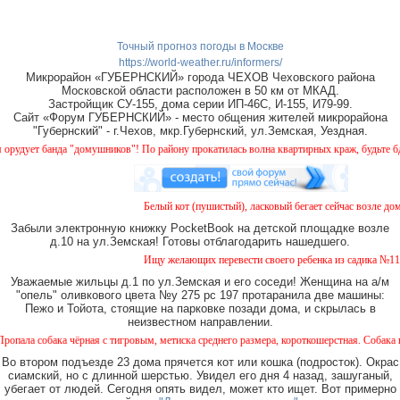
Точный прогноз погоды в Москве
https://world-weather.ru/informers/
Микрорайон «ГУБЕРНСКИЙ» города ЧЕХОВ Чеховского района
Московской области расположен в 50 км от МКАД.
Застройщик СУ-155, дома серии ИП-46С, И-155, И79-99.
Сайт «Форум ГУБЕРНСКИЙ» - место общения жителей микрорайона
"Губернский" - г.Чехов, мкр.Губернский, ул.Земская, Уездная.
ует банда "домушников"! По району прокатилась волна квартирных краж, будьте бдите
Белый кот (пушистый), ласковый бегает сейчас возле дома 
Забыли электронную книжку PocketBook на детской площадке возле
д.10 на ул.Земская! Готовы отблагодарить нашедшего.
Ищу желающих перевести своего ребенка из садика №11 в с
Уважаемые жильцы д.1 по ул.Земская и его соседи! Женщина на а/м
"опель" оливкового цвета №у 275 рс 197 протаранила две машины:
Пежо и Тойота, стоящие на парковке позади дома, и скрылась в
неизвестном направлении.
собака чёрная с тигровым, метиска среднего размера, короткошерстная. Собака пуглива
Во втором подъезде 23 дома прячется кот или кошка (подросток). Окрас
сиамский, но с длинной шерстью. Увидел его дня 4 назад, зашуганый,
убегает от людей. Сегодня опять видел, может кто ищет. Вот примерно