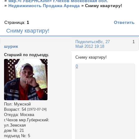
»
мкр.«ГУБЕРНСКИЙ» г.Чехов Московская обл.
»
Недвижимость Продажа Аренда
»
Сниму квартиру!
Страница:
1
Ответить
Сниму квартиру!
Поделиться
Вс, 27
1
шурик
Май 2012 19:18
Старший по подъезду.
Сниму квартиру!
0
Пол:
Мужской
Возраст:
54
[1972-07-24]
Откуда:
Москва
г.Чехов мкр.Губернский:
ул.Земская
дом №:
21
подъезд №:
5