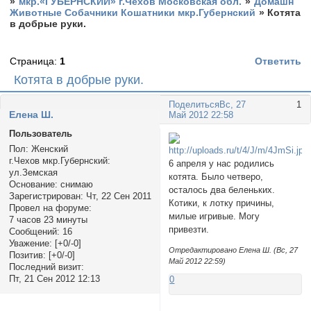
»
мкр.«ГУБЕРНСКИЙ» г.Чехов Московская обл.
»
Домашн
Животные Собачники Кошатники мкр.Губернский
»
Котята
в добрые руки.
Страница:
1
Ответить
Котята в добрые руки.
Поделиться
Вс, 27
1
Елена Ш.
Май 2012 22:58
Пользователь
Пол:
Женский
г.Чехов мкр.Губернский:
6 апреля у нас родились
ул.Земская
котята. Было четверо,
Основание:
снимаю
осталось два беленьких.
Зарегистрирован
: Чт, 22 Сен 2011
Котики, к лотку причины,
Провел на форуме:
милые игривые. Могу
7 часов 23 минуты
привезти.
Сообщений:
16
Уважение:
[+0/-0]
Отредактировано Елена Ш. (Вс, 27
Позитив:
[+0/-0]
Май 2012 22:59)
Последний визит:
Пт, 21 Сен 2012 12:13
0