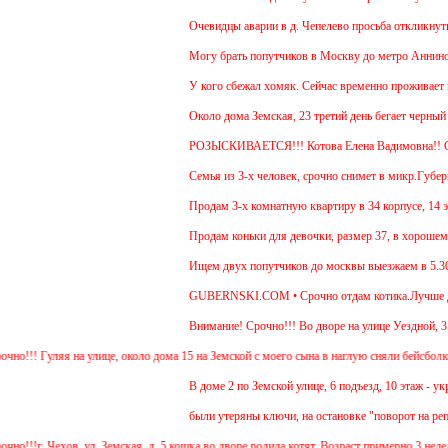
Очевидцы аварии в д. Чепелево просьба откликнуться
Могу брать попутчиков в Москву до метро Аннино. От
У кого сбежал хомяк. Сейчас временно проживает в 48
Около дома Земская, 23 третий день бегает черный г
РОЗЫСКИВАЕТСЯ!!! Котова Елена Вадимовна!! 
Семья из 3-х человек, срочно снимет в микр.Губернск
Продам 3-х комнатную квартиру в 34 корпусе, 14 этаж
Продам коньки для девочки, размер 37, в хорошем с
Ищем двух попутчиков до москвы выезжаем в 5.30-5.4
GUBERNSKI.COM • Срочно отдам котика.Лучше для пр
Внимание! Срочно!!! Во дворе на улице Уездной, 3 н
! Гуляя на улице, около дома 15 на Земской с моего сына в наглую сняли бейсболку и у
В доме 2 по Земской улице, 6 подъезд, 10 этаж - укра
были утеряны ключи, на остановке "поворот на репник
!г. Чехов, ул. Земская, д. 5 кошка во дворе родила котят. Возраст примерно 3 недели