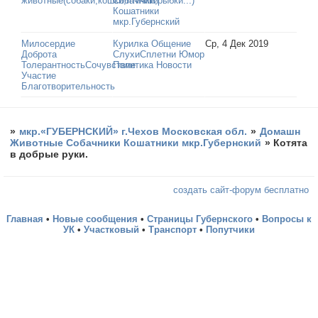
животные(собаки,кошки,птички,рыбки...)
Собачники
Кошатники
мкр.Губернский
Милосердие
Курилка Общение
Ср, 4 Дек 2019
Доброта
СлухиСплетни Юмор
ТолерантностьСочувствие
Политика Новости
Участие
Благотворительность
»
мкр.«ГУБЕРНСКИЙ» г.Чехов Московская обл.
»
Домашн
Животные Собачники Кошатники мкр.Губернский
»
Котята
в добрые руки.
создать сайт-форум бесплатно
Главная
•
Новые сообщения
•
Страницы Губернского
•
Вопросы к
УК
•
Участковый
•
Транспорт
•
Попутчики