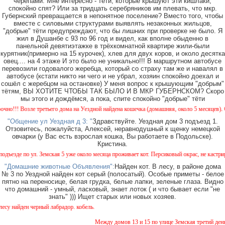
черепами. Мне интересно - тёти, которые крышуют эти кишлаки,
спокойно спят? Или за тридцать серебряников им плевать, что мкр.
Губернский превращается в непонятное поселение? Вместо того, чтобы
вместе с силовыми структурами выявлять незаконных жильцов,
"добрые" тёти предупреждают, что бы лишних при проверке не было. Я
жил в Душанбе с 93 по 96 год и видел, как вполне обыденно в
панельной девятиэтажке в трёхкомнатной квартире жили-были
курятник(примерно на 15 курочек), хлев для двух коров, и около десятка
овец.... на 4 этаже И это было не уникально!!! В маршрутном автобусе
перевозили годовалого жеребца, который со страху там же и навалял в
автобусе (кстати никто ни чего и не убрал, хозяин спокойно доехал и
сошёл с жеребцом на остановке) У меня вопрос к крышующим "добрым"
тётям, ВЫ ХОТИТЕ ЧТОБЫ ТАК БЫЛО И В МКР ГУБЕРНСКОМ? Скоро
мы этого и дождёмся, а пока, спите спокойно "добрые" тёти
! Возле третьего дома на Уездной найдена кошечка (домашняя, около 5 месяцев). Окрас 
"Общение ул Уездная д 3: "
Здравствуйте. Уездная дом 3 подъезд 1.
Отзовитесь, пожалуйста, Алексей, неравнодушный к щенку немецкой
овчарки (у Вас есть взрослая кошка, Вы работаете в Подольске).
Кристина.
де по ул. Земская 5 уже около месяца проживает кот. Персиковый окрас, не кастрирован
"Домашние животные Объявления":
Найден кот. В лесу, в районе дома
№ 3 по Уездной найден кот серый (полосатый). Особые приметы - белое
пятно на переносице, белая грудка, белые лапки, зеленые глаза. Видно
что домашний - умный, ласковый, знает лоток ( и что бывает если "не
знать" ))) Ищет старых или новых хозяев.
найден черный лабрадор. кобель.
Между домов 13 и 15 по улице Земская третий день б