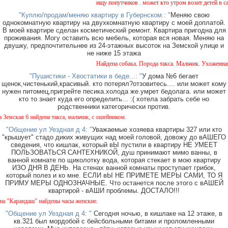
ищу попутчиков . может кто утром возит детей в сад и
"Куплю/продам/меняю квартиру в Губернском.: "
Меняю свою
однокомнатную квартиру на двухкомнатную квартиру с моей доплатой.
В моей квартире сделан косметический ремонт. Квартира пригодна для
проживания. Могу оставить всю мебель, которая вся новая. Меняю на
двушку, предпочтительнее из 24-этажных высоток на Земской улице и
не ниже 15 этажа
Найдена собака. Порода такса. Мальчик. Ухоженная с
"Пушистики - Хвостатики в беде...: "
У дома №6 бегает
щенок,чистенький,красивый. кто потерял?отзовитесь.... или может кому
нужен питомец,пригрейте песика.холода же.умрет бедолага. или может
кто то знает куда его определить... :( хотела забрать себе но
родственники категорически против.
кая 6 найдена такса, мальчик, с ошейником.
"Общение ул Уездная д 4: "
Уважаемые хозяева квартиры 327 или кто
"крышует" стадо диких живущих над моей головой, довожу до вАШЕГО
сведения, что кишлак, который вЫ пустили в квартиру НЕ УМЕЕТ
ПОЛЬЗОВАТЬСЯ САНТЕХНИКОЙ, душ принимают мимо ванны, в
ванной комнате по щиколотку вода, которая стекает в мою квартиру
ИЗО ДНЯ В ДЕНЬ. На стенах ванной комнаты проступает грибок,
который полез и ко мне. ЕСЛИ вЫ НЕ ПРИМЕТЕ МЕРЫ САМИ, ТО Я
ПРИМУ МЕРЫ ОДНОЗНАЧНЫЕ. Что останется после этого с вАШЕЙ
квартирой - вАШИ проблемы. ДОСТАЛО!!!
арандаш" найдены часы женские.
"Общение ул Уездная д 4: "
Сегодня ночью, в кишлаке на 12 этаже, в
кв.321 был мордобой с бейсбольными битами и проломленными