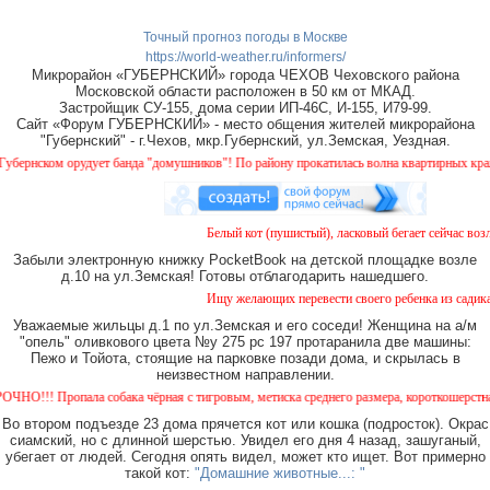
Точный прогноз погоды в Москве
https://world-weather.ru/informers/
Микрорайон «ГУБЕРНСКИЙ» города ЧЕХОВ Чеховского района
Московской области расположен в 50 км от МКАД.
Застройщик СУ-155, дома серии ИП-46С, И-155, И79-99.
Сайт «Форум ГУБЕРНСКИЙ» - место общения жителей микрорайона
"Губернский" - г.Чехов, мкр.Губернский, ул.Земская, Уездная.
нском орудует банда "домушников"! По району прокатилась волна квартирных краж, бу
Белый кот (пушистый), ласковый бегает сейчас возле 
Забыли электронную книжку PocketBook на детской площадке возле
д.10 на ул.Земская! Готовы отблагодарить нашедшего.
Ищу желающих перевести своего ребенка из садика №1
Уважаемые жильцы д.1 по ул.Земская и его соседи! Женщина на а/м
"опель" оливкового цвета №у 275 рс 197 протаранила две машины:
Пежо и Тойота, стоящие на парковке позади дома, и скрылась в
неизвестном направлении.
!! Пропала собака чёрная с тигровым, метиска среднего размера, короткошерстная. Соб
Во втором подъезде 23 дома прячется кот или кошка (подросток). Окрас
сиамский, но с длинной шерстью. Увидел его дня 4 назад, зашуганый,
убегает от людей. Сегодня опять видел, может кто ищет. Вот примерно
такой кот:
"Домашние животные...: "