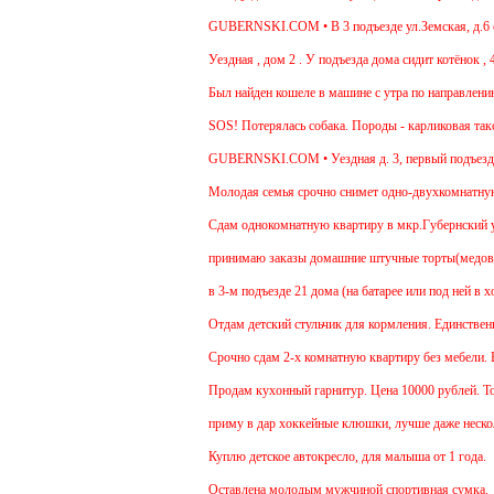
GUBERNSKI.COM • В 3 подъезде ул.Земская, д.6 сиди
Уездная , дом 2 . У подъезда дома сидит котёнок , 4-
Был найден кошеле в машине с утра по направлению 
SOS! Потерялась собака. Породы - карликовая такса.
GUBERNSKI.COM • Уездная д. 3, первый подъезд 
Молодая семья срочно снимет одно-двухкомнатную кв
Cдам однокомнатную квартиру в мкр.Губернский ул.Зе
принимаю заказы домашние штучные торты(медовик, м
в 3-м подъезде 21 дома (на батарее или под ней в х
Отдам детский стульчик для кормления. Единственный 
Срочно сдам 2-х комнатную квартиру без мебели. В Че
Продам кухонный гарнитур. Цена 10000 рублей. Торг
приму в дар хоккейные клюшки, лучше даже нескольк
Куплю детское автокресло, для малыша от 1 года.
Оставлена молодым мужчиной спортивная сумка.