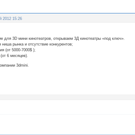
й 2012 15:26
е для 3D мини кинотеатров, открываем 3Д кинотеатры «под ключ».
 ниша рынка и отсутствие конкурентов;
 (от 5000-7000$ );
(от 6 месяцев).
омпании 3dmini.