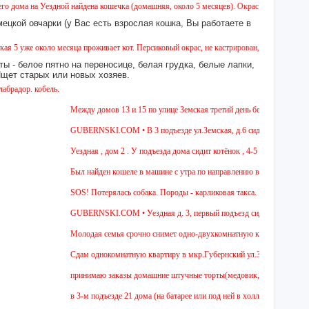
а Уездной найдена кошечка (домашняя, около 5 месяцев). Окрас - камышовый, на один гл
ецкой овчарки (у Вас есть взрослая кошка, Вы работаете в
около месяца проживает кот. Персиковый окрас, не кастрирован, возраст менее года, ух
ы - белое пятно на переносице, белая грудка, белые лапки,
 Ищет старых или новых хозяев.
кобель.
Между домов 13 и 15 по улице Земская третий день бегает собака из пор
GUBERNSKI.COM • В 3 подъезде ул.Земская, д.6 сидит очень голодная ч
Уездная , дом 2 . У подъезда дома сидит котёнок , 4-5 мес , девочка. Чё
Был найден кошеле в машине с утра по направлению в Москву,девушка са
SOS! Потерялась собака. Породы - карликовая такса. Уважаемые соседи!
GUBERNSKI.COM • Уездная д. 3, первый подъезд сидит полосатый О
Молодая семья срочно снимет одно-двухкомнатную квартиру на длительн
Cдам однокомнатную квартиру в мкр.Губернский ул.Земская. Ремонт от за
принимаю заказы домашние штучные торты(медовик, муравейник, наполео
в 3-м подъезде 21 дома (на батарее или под ней в холле) тоскует и дов