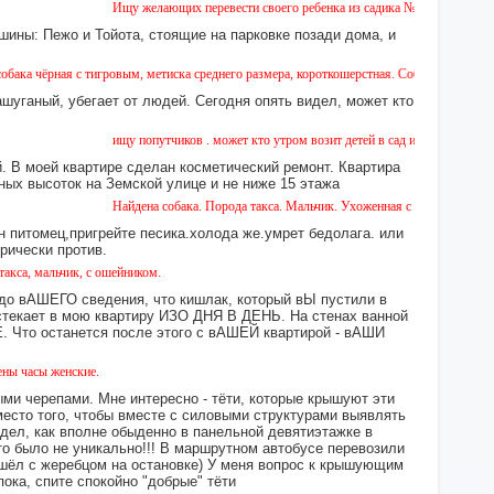
Ищу желающих перевести своего ребенка из садика №11 в садик № 26. Ес
шины: Пежо и Тойота, стоящие на парковке позади дома, и
 с тигровым, метиска среднего размера, короткошерстная. Собака пугливая, не агресси
ашуганый, убегает от людей. Сегодня опять видел, может кто
ищу попутчиков . может кто утром возит детей в сад или в школу в город 
 В моей квартире сделан косметический ремонт. Квартира
ных высоток на Земской улице и не ниже 15 этажа
Найдена собака. Порода такса. Мальчик. Ухоженная с ошейником. Найдена
н питомец,пригрейте песика.холода же.умрет бедолага. или
орически против.
ьчик, с ошейником.
 до вАШЕГО сведения, что кишлак, который вЫ пустили в
екает в мою квартиру ИЗО ДНЯ В ДЕНЬ. На стенах ванной
то останется после этого с вАШЕЙ квартирой - вАШИ
енские.
ми черепами. Мне интересно - тёти, которые крышуют эти
место того, чтобы вместе с силовыми структурами выявлять
идел, как вполне обыденно в панельной девятиэтажке в
это было не уникально!!! В маршрутном автобусе перевозили
 сошёл с жеребцом на остановке) У меня вопрос к крышующим
а, спите спокойно "добрые" тёти