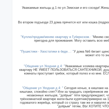
Уважаемые жильцы д.1 по ул.Земская и его соседи! Женщи
Во втором подъезде 23 дома прячется кот или кошка (подрос
"Куплю/продам/меняю квартиру в Губернском.: "
Меняю сво
пригодна для проживания. Могу оставить всю меб
"Пушистики - Хвостатики в беде...: "
У дома №6 бегает щенок
может кто то зн
"Общение ул Уездная д 4: "
Уважаемые хозяева квартиры 
квартиру НЕ УМЕЕТ ПОЛЬЗОВАТЬСЯ САНТЕХНИКОЙ, душ прин
комнаты проступает грибок, который полез и ко мн
"Общение ул Уездная д 4: "
Сегодня ночью, в кишлаке на 
кишлаки, спокойно спят? Или за тридцать серебряников им
незаконных жильцов, "добрые" тёти предупреждают, чт
трёхкомнатной квартире жили-были курятник(примерно на 15
годовалого жеребца, который со страху там же и навалял в
"добрым" тётям, ВЫ ХОТИТЕ ЧТОБ