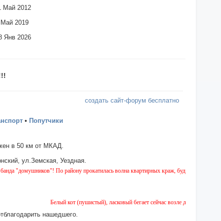
1 Май 2012
 Май 2019
8 Янв 2026
!!
создать сайт-форум бесплатно
анспорт
•
Попутчики
ен в 50 км от МКАД.
нский, ул.Земская, Уездная.
мушников"! По району прокатилась волна квартирных краж, будьте бдительны!
Белый кот (пушистый), ласковый бегает сейчас возле дома № 2 на Земско
отблагодарить нашедшего.