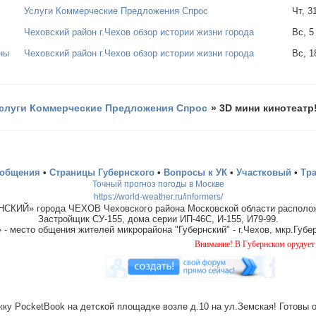
Услуги Коммерческие Предложения Спрос
Чт, 3
Чеховский район г.Чехов обзор истории жизни города
Вс, 5
аны
Чеховский район г.Чехов обзор истории жизни города
Вс, 1
слуги Коммерческие Предложения Спрос
»
3D мини кинотеатр!
ообщения
•
Страницы Губернского
•
Вопросы к УК
•
Участковый
•
Тр
Точный прогноз погоды в Москве
https://world-weather.ru/informers/
СКИЙ» города ЧЕХОВ Чеховского района Московской области располож
Застройщик СУ-155, дома серии ИП-46С, И-155, И79-99.
место общения жителей микрорайона "Губернский" - г.Чехов, мкр.Губер
Внимание! В Губернском орудует банда "до
ку PocketBook на детской площадке возле д.10 на ул.Земская! Готовы 