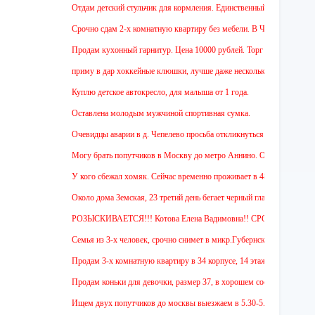
Отдам детский стульчик для кормления. Единственный минус - нет мягкой 
Срочно сдам 2-х комнатную квартиру без мебели. В Чехове буду после 15-
Продам кухонный гарнитур. Цена 10000 рублей. Торг уместен.
приму в дар хоккейные клюшки, лучше даже несколько:)
Куплю детское автокресло, для малыша от 1 года.
Оставлена молодым мужчиной спортивная сумка.
Очевидцы аварии в д. Чепелево просьба откликнуться.
Могу брать попутчиков в Москву до метро Аннино. Отъезд 6.45 от мкр.Г
У кого сбежал хомяк. Сейчас временно проживает в 48 квартире (9 этаж у
Около дома Земская, 23 третий день бегает черный гладкошерстый высоки
РОЗЫСКИВАЕТСЯ!!! Котова Елена Вадимовна!! СРОЧНО ОТЗОВИТЕ
Семья из 3-х человек, срочно снимет в микр.Губернский 1 или 2-х комна
Продам 3-х комнатную квартиру в 34 корпусе, 14 этаж, общ. пл. 88 м. Це
Продам коньки для девочки, размер 37, в хорошем состоянии.
Ищем двух попутчиков до москвы выезжаем в 5.30-5.45 и обратно в 18.0