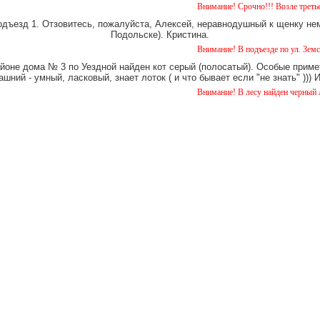
Внимание! Срочно!!! Возле третьего дома н
одъезд 1. Отзовитесь, пожалуйста, Алексей, неравнодушный к щенку нем
Подольске). Кристина.
Внимание! В подъезде по ул. Земская 5 уже 
айоне дома № 3 по Уездной найден кот серый (полосатый). Особые примет
шний - умный, ласковый, знает лоток ( и что бывает если "не знать" )))
Внимание! В лесу найден черный лабрадор. 