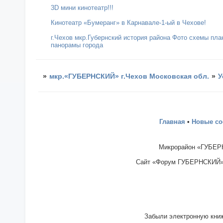
3D мини кинотеатр!!!
Кинотеатр «Бумеранг» в Карнавале-1-ый в Чехове!
г.Чехов мкр.Губернский история района Фото схемы пл
панорамы города
»
мкр.«ГУБЕРНСКИЙ» г.Чехов Московская обл.
»
У
Главная
•
Новые с
Микрорайон «ГУБЕРН
Сайт «Форум ГУБЕРНСКИЙ» - 
Забыли электронную книж