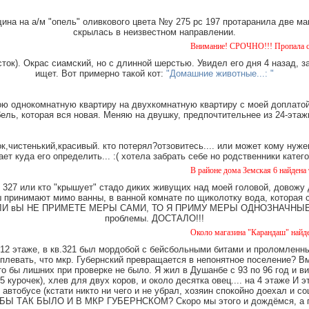
на на а/м "опель" оливкового цвета №у 275 рс 197 протаранила две ма
скрылась в неизвестном направлении.
Внимание! СРОЧНО!!! Пропала собака чёрная
ток). Окрас сиамский, но с длинной шерстью. Увидел его дня 4 назад, з
ищет. Вот примерно такой кот:
"Домашние животные...: "
ю однокомнатную квартиру на двухкомнатную квартиру с моей доплатой.
ель, которая вся новая. Меняю на двушку, предпочтительнее из 24-этаж
,чистенький,красивый. кто потерял?отзовитесь.... или может кому нуже
ает куда его определить... :( хотела забрать себе но родственники катег
В районе дома Земская 6 найдена такса, мал
327 или кто "крышует" стадо диких живущих над моей головой, довожу
имают мимо ванны, в ванной комнате по щиколотку вода, которая ст
е. ЕСЛИ вЫ НЕ ПРИМЕТЕ МЕРЫ САМИ, ТО Я ПРИМУ МЕРЫ ОДНОЗНАЧНЫЕ. Ч
проблемы. ДОСТАЛО!!!
Около магазина "Карандаш" найдены часы ж
12 этаже, в кв.321 был мордобой с бейсбольными битами и проломленны
 плевать, что мкр. Губернский превращается в непонятное поселение? В
о бы лишних при проверке не было. Я жил в Душанбе с 93 по 96 год и в
 курочек), хлев для двух коров, и около десятка овец.... на 4 этаже И 
 автобусе (кстати никто ни чего и не убрал, хозяин спокойно доехал и
Ы ТАК БЫЛО И В МКР ГУБЕРНСКОМ? Скоро мы этого и дождёмся, а пок