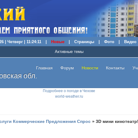
6 | Четверг | 11:24:12
|
Новые
|
Страницы
|
Фото
|
Видео
Активные темы
Главная
Форум
Новости
Контакты
Уч
вская обл.
Подробнее о погоде в Чехове
world-weather.ru
слуги Коммерческие Предложения Спрос
»
3D мини кинотеатр!