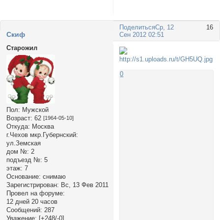
Поделиться
Ср, 12
16
Cкиф
Сен 2012 02:51
Старожил
0
Пол:
Мужской
Возраст:
62
[1964-05-10]
Откуда:
Москва
г.Чехов мкр.Губернский:
ул.Земская
дом №:
2
подъезд №:
5
этаж:
7
Основание:
снимаю
Зарегистрирован
: Вс, 13 Фев 2011
Провел на форуме:
12 дней 20 часов
Сообщений:
287
Уважение:
[+248/-0]