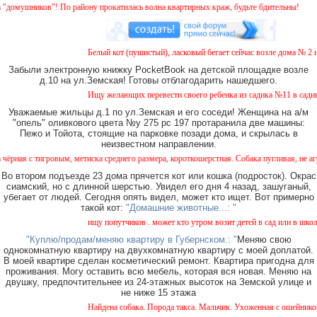
! По району прокатилась волна квартирных краж, будьте бдительны!
Белый кот (пушистый), ласковый бегает сейчас возле дома № 2 на Земс
Забыли электронную книжку PocketBook на детской площадке возле
д.10 на ул.Земская! Готовы отблагодарить нашедшего.
Ищу желающих перевести своего ребенка из садика №11 в садик № 26. 
Уважаемые жильцы д.1 по ул.Земская и его соседи! Женщина на а/м
"опель" оливкового цвета №у 275 рс 197 протаранила две машины:
Пежо и Тойота, стоящие на парковке позади дома, и скрылась в
неизвестном направлении.
ым, метиска среднего размера, короткошерстная. Собака пугливая, не агрессивная. Кто
Во втором подъезде 23 дома прячется кот или кошка (подросток). Окрас
сиамский, но с длинной шерстью. Увидел его дня 4 назад, зашуганый,
убегает от людей. Сегодня опять видел, может кто ищет. Вот примерно
такой кот:
"Домашние животные...: "
ищу попутчиков . может кто утром возит детей в сад или в школу в гор
"Куплю/продам/меняю квартиру в Губернском.: "
Меняю свою
однокомнатную квартиру на двухкомнатную квартиру с моей доплатой.
В моей квартире сделан косметический ремонт. Квартира пригодна для
проживания. Могу оставить всю мебель, которая вся новая. Меняю на
двушку, предпочтительнее из 24-этажных высоток на Земской улице и
не ниже 15 этажа
Найдена собака. Порода такса. Мальчик. Ухоженная с ошейником. Найде