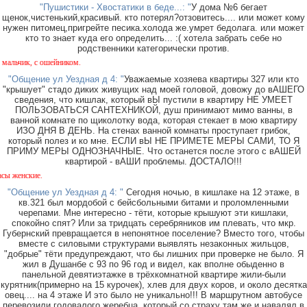
"Пушистики - Хвостатики в беде...: "
У дома №6 бегает
щенок,чистенький,красивый. кто потерял?отзовитесь.... или может кому
нужен питомец,пригрейте песика.холода же.умрет бедолага. или может
кто то знает куда его определить... :( хотела забрать себе но
родственники категорически против.
шейником.
"Общение ул Уездная д 4: "
Уважаемые хозяева квартиры 327 или кто
"крышует" стадо диких живущих над моей головой, довожу до вАШЕГО
сведения, что кишлак, который вЫ пустили в квартиру НЕ УМЕЕТ
ПОЛЬЗОВАТЬСЯ САНТЕХНИКОЙ, душ принимают мимо ванны, в
ванной комнате по щиколотку вода, которая стекает в мою квартиру
ИЗО ДНЯ В ДЕНЬ. На стенах ванной комнаты проступает грибок,
который полез и ко мне. ЕСЛИ вЫ НЕ ПРИМЕТЕ МЕРЫ САМИ, ТО Я
ПРИМУ МЕРЫ ОДНОЗНАЧНЫЕ. Что останется после этого с вАШЕЙ
квартирой - вАШИ проблемы. ДОСТАЛО!!!
О
"Общение ул Уездная д 4: "
Сегодня ночью, в кишлаке на 12 этаже, в
кв.321 был мордобой с бейсбольными битами и проломленными
черепами. Мне интересно - тёти, которые крышуют эти кишлаки,
спокойно спят? Или за тридцать серебряников им плевать, что мкр.
Губернский превращается в непонятное поселение? Вместо того, чтобы
вместе с силовыми структурами выявлять незаконных жильцов,
"добрые" тёти предупреждают, что бы лишних при проверке не было. Я
жил в Душанбе с 93 по 96 год и видел, как вполне обыденно в
панельной девятиэтажке в трёхкомнатной квартире жили-были
курятник(примерно на 15 курочек), хлев для двух коров, и около десятка
овец.... на 4 этаже И это было не уникально!!! В маршрутном автобусе
перевозили годовалого жеребца, который со страху там же и навалял в