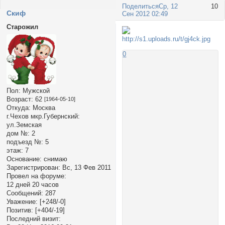
Поделиться
Ср, 12
10
Cкиф
Сен 2012 02:49
Старожил
0
Пол:
Мужской
Возраст:
62
[1964-05-10]
Откуда:
Москва
г.Чехов мкр.Губернский:
ул.Земская
дом №:
2
подъезд №:
5
этаж:
7
Основание:
снимаю
Зарегистрирован
: Вс, 13 Фев 2011
Провел на форуме:
12 дней 20 часов
Сообщений:
287
Уважение:
[+248/-0]
Позитив:
[+404/-19]
Последний визит: