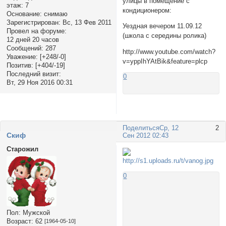
улицы в помещение с
этаж:
7
кондиционером:
Основание:
снимаю
Зарегистрирован
: Вс, 13 Фев 2011
Уездная вечером 11.09.12
Провел на форуме:
(школа с середины ролика)
12 дней 20 часов
Сообщений:
287
http://www.youtube.com/watch?
Уважение:
[+248/-0]
v=yppIhYAtBik&feature=plcp
Позитив:
[+404/-19]
Последний визит:
0
Вт, 29 Ноя 2016 00:31
Поделиться
Ср, 12
2
Cкиф
Сен 2012 02:43
Старожил
0
Пол:
Мужской
Возраст:
62
[1964-05-10]