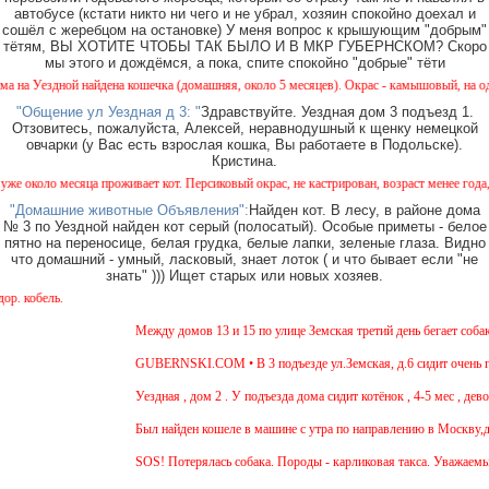
автобусе (кстати никто ни чего и не убрал, хозяин спокойно доехал и
сошёл с жеребцом на остановке) У меня вопрос к крышующим "добрым"
тётям, ВЫ ХОТИТЕ ЧТОБЫ ТАК БЫЛО И В МКР ГУБЕРНСКОМ? Скоро
мы этого и дождёмся, а пока, спите спокойно "добрые" тёти
найдена кошечка (домашняя, около 5 месяцев). Окрас - камышовый, на один глазик (возм
"Общение ул Уездная д 3: "
Здравствуйте. Уездная дом 3 подъезд 1.
Отзовитесь, пожалуйста, Алексей, неравнодушный к щенку немецкой
овчарки (у Вас есть взрослая кошка, Вы работаете в Подольске).
Кристина.
яца проживает кот. Персиковый окрас, не кастрирован, возраст менее года, ухожен, явно
"Домашние животные Объявления":
Найден кот. В лесу, в районе дома
№ 3 по Уездной найден кот серый (полосатый). Особые приметы - белое
пятно на переносице, белая грудка, белые лапки, зеленые глаза. Видно
что домашний - умный, ласковый, знает лоток ( и что бывает если "не
знать" ))) Ищет старых или новых хозяев.
Вн
Между домов 13 и 15 по улице Земская третий день бегает собака из п
GUBERNSKI.COM • В 3 подъезде ул.Земская, д.6 сидит очень голодна
Уездная , дом 2 . У подъезда дома сидит котёнок , 4-5 мес , девочка. 
Был найден кошеле в машине с утра по направлению в Москву,девушка 
SOS! Потерялась собака. Породы - карликовая такса. Уважаемые сосед