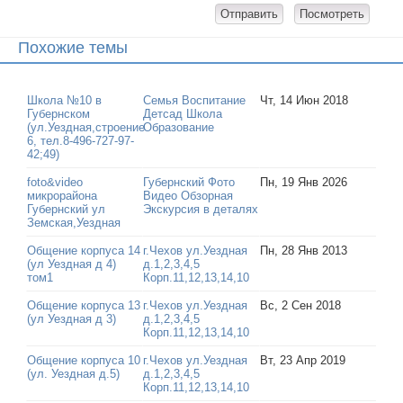
Похожие темы
Школа №10 в
Семья Воспитание
Чт, 14 Июн 2018
Губернском
Детсад Школа
(ул.Уездная,строение
Образование
6, тел.8-496-727-97-
42;49)
foto&video
Губернский Фото
Пн, 19 Янв 2026
микрорайона
Видео Обзорная
Губернский ул
Экскурсия в деталях
Земская,Уездная
Общение корпуса 14
г.Чехов ул.Уездная
Пн, 28 Янв 2013
(ул Уездная д 4)
д.1,2,3,4,5
том1
Корп.11,12,13,14,10
Общение корпуса 13
г.Чехов ул.Уездная
Вс, 2 Сен 2018
(ул Уездная д 3)
д.1,2,3,4,5
Корп.11,12,13,14,10
Общение корпуса 10
г.Чехов ул.Уездная
Вт, 23 Апр 2019
(ул. Уездная д.5)
д.1,2,3,4,5
Корп.11,12,13,14,10