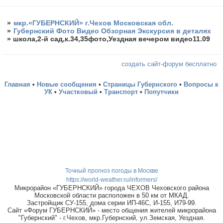
»
мкр.«ГУБЕРНСКИЙ» г.Чехов Московская обл.
»
Губернский Фото Видео Обзорная Экскурсия в деталях
»
школа,2-й сад,к.34,35фото,Уездная вечером видео11.09
создать сайт-форум бесплатно
Главная
•
Новые сообщения
•
Страницы Губернского
•
Вопросы к
УК
•
Участковый
•
Транспорт
•
Попутчики
Точный прогноз погоды в Москве
https://world-weather.ru/informers/
Микрорайон «ГУБЕРНСКИЙ» города ЧЕХОВ Чеховского района
Московской области расположен в 50 км от МКАД.
Застройщик СУ-155, дома серии ИП-46С, И-155, И79-99.
Сайт «Форум ГУБЕРНСКИЙ» - место общения жителей микрорайона
"Губернский" - г.Чехов, мкр.Губернский, ул.Земская, Уездная.