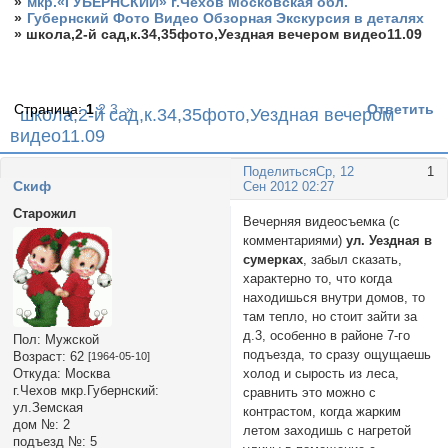
»
мкр.«ГУБЕРНСКИЙ» г.Чехов Московская обл.
»
Губернский Фото Видео Обзорная Экскурсия в деталях
»
школа,2-й сад,к.34,35фото,Уездная вечером видео11.09
Страница:
1
2
3
»
Ответить
школа,2-й сад,к.34,35фото,Уездная вечером
видео11.09
Поделиться
Ср, 12
1
Cкиф
Сен 2012 02:27
Старожил
Вечерняя видеосъемка (с
комментариями)
ул. Уездная в
сумерках
, забыл сказать,
характерно то, что когда
находишься внутри домов, то
там тепло, но стоит зайти за
д.3, особенно в районе 7-го
Пол:
Мужской
подъезда, то сразу ощущаешь
Возраст:
62
[1964-05-10]
холод и сырость из леса,
Откуда:
Москва
г.Чехов мкр.Губернский:
сравнить это можно с
ул.Земская
контрастом, когда жарким
дом №:
2
летом заходишь с нагретой
подъезд №:
5