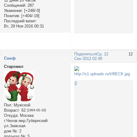
12 дней 20 часов
Сообщений:
287
Уважение:
[+248/-0]
Позитив:
[+404/-19]
Последний визит:
Вт, 29 Ноя 2016 00:31
Поделиться
Ср, 12
12
Cкиф
Сен 2012 02:49
Старожил
0
Пол:
Мужской
Возраст:
62
[1964-05-10]
Откуда:
Москва
г.Чехов мкр.Губернский:
ул.Земская
дом №:
2
подъезд №:
5