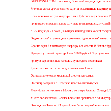
GUBERNSKI.COM • Уездная д. 3, первый подъезд сидит полосатый
Молодая семья срочно снимет одно-двухкомнатную квартиру на длител
Cдам однокомнатную квартиру в мкр.Губернский ул.Земская. Ремонт от 
принимаю заказы домашние штучные торты(медовик, муравейник, напол
в 3-м подъезде 21 дома (на батарее или под ней в холле) тоскует и д
Отдам детский стульчик для кормления. Единственный минус - нет мягк
Срочно сдам 2-х комнатную квартиру без мебели. В Чехове буду после 1
Продам кухонный гарнитур. Цена 10000 рублей. Торг уместен.
приму в дар хоккейные клюшки, лучше даже несколько:)
Куплю детское автокресло, для малыша от 1 года.
Оставлена молодым мужчиной спортивная сумка.
Очевидцы аварии в д. Чепелево просьба откликнуться.
Могу брать попутчиков в Москву до метро Аннино. Отъезд 6.45 от мкр
У кого сбежал хомяк. Сейчас временно проживает в 48 квартире (9 этаж
Около дома Земская, 23 третий день бегает черный гладкошерстый высо