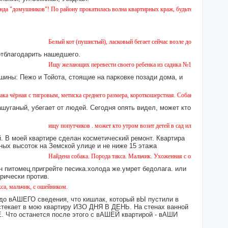
ников"! По району прокатилась волна квартирных краж, будьте бдительны!
Белый кот (пушистый), ласковый бегает сейчас возле дома № 2 на Земской.
отблагодарить нашедшего.
Ищу желающих перевести своего ребенка из садика №11 в садик № 26. Ест
шины: Пежо и Тойота, стоящие на парковке позади дома, и
тигровым, метиска среднего размера, короткошерстная. Собака пугливая, не агрессивна
ашуганый, убегает от людей. Сегодня опять видел, может кто
ищу попутчиков . может кто утром возит детей в сад или в школу в город ?
 В моей квартире сделан косметический ремонт. Квартира
ных высоток на Земской улице и не ниже 15 этажа
Найдена собака. Порода такса. Мальчик. Ухоженная с ошейником. Найдена 
н питомец,пригрейте песика.холода же.умрет бедолага. или
орически против.
к, с ошейником.
 до вАШЕГО сведения, что кишлак, который вЫ пустили в
екает в мою квартиру ИЗО ДНЯ В ДЕНЬ. На стенах ванной
то останется после этого с вАШЕЙ квартирой - вАШИ