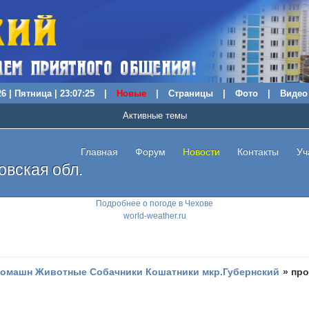
6 | Пятница | 23:07:26
|
Новые
|
Страницы
|
Фото
|
Видео
Активные темы
Главная
Форум
Новости
Контакты
Уч
вская обл.
Подробнее о погоде в Чехове
world-weather.ru
омашн Животные Собачники Кошатники мкр.Губернский
»
про