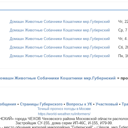
Домашн Животные Собачники Кошатники мкр.Губернский
Чт, 2
Домашн Животные Собачники Кошатники мкр.Губернский
Ср, 7
Домашн Животные Собачники Кошатники мкр.Губернский
Чт, 4
Домашн Животные Собачники Кошатники мкр.Губернский
Сб, 2
Домашн Животные Собачники Кошатники мкр.Губернский
Пн, 1
омашн Животные Собачники Кошатники мкр.Губернский
»
про
ообщения
•
Страницы Губернского
•
Вопросы к УК
•
Участковый
•
Тр
Точный прогноз погоды в Москве
https://world-weather.ru/informers/
СКИЙ» города ЧЕХОВ Чеховского района Московской области располож
Застройщик СУ-155, дома серии ИП-46С, И-155, И79-99.
место общения жителей микрорайона "Губернский" - г.Чехов, мкр.Губер