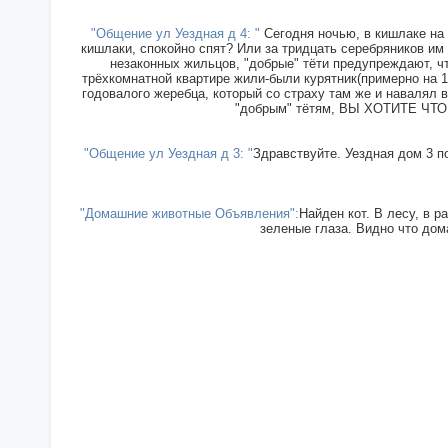
"Общение ул Уездная д 4: "
Сегодня ночью, в кишлаке на 
кишлаки, спокойно спят? Или за тридцать серебряников им
незаконных жильцов, "добрые" тёти предупреждают, чт
трёхкомнатной квартире жили-были курятник(примерно на 15
годовалого жеребца, который со страху там же и навалял в
"добрым" тётям, ВЫ ХОТИТЕ ЧТОБ
"Общение ул Уездная д 3: "
Здравствуйте. Уездная дом 3 п
"Домашние животные Объявления":
Найден кот. В лесу, в р
зеленые глаза. Видно что дома