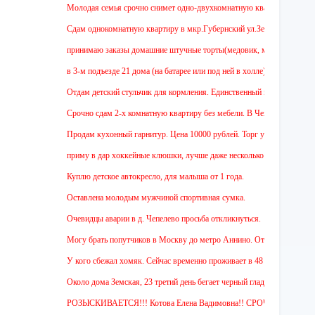
Молодая семья срочно снимет одно-двухкомнатную квартиру на длительны
Cдам однокомнатную квартиру в мкр.Губернский ул.Земская. Ремонт от зас
принимаю заказы домашние штучные торты(медовик, муравейник, наполеон
в 3-м подъезде 21 дома (на батарее или под ней в холле) тоскует и довер
Отдам детский стульчик для кормления. Единственный минус - нет мягкой н
Срочно сдам 2-х комнатную квартиру без мебели. В Чехове буду после 15-0
Продам кухонный гарнитур. Цена 10000 рублей. Торг уместен.
приму в дар хоккейные клюшки, лучше даже несколько:)
Куплю детское автокресло, для малыша от 1 года.
Оставлена молодым мужчиной спортивная сумка.
Очевидцы аварии в д. Чепелево просьба откликнуться.
Могу брать попутчиков в Москву до метро Аннино. Отъезд 6.45 от мкр.Губ
У кого сбежал хомяк. Сейчас временно проживает в 48 квартире (9 этаж ул 
Около дома Земская, 23 третий день бегает черный гладкошерстый высокий
РОЗЫСКИВАЕТСЯ!!! Котова Елена Вадимовна!! СРОЧНО ОТЗОВИТЕС