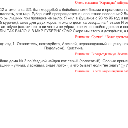
Около магазина "Карандаш" найдены часы женс
12 этаже, в кв.321 был мордобой с бейсбольными битами и проломленны
 плевать, что мкр. Губернский превращается в непонятное поселение? В
о бы лишних при проверке не было. Я жил в Душанбе с 93 по 96 год и в
 курочек), хлев для двух коров, и около десятка овец.... на 4 этаже И 
 автобусе (кстати никто ни чего и не убрал, хозяин спокойно доехал и
Ы ТАК БЫЛО И В МКР ГУБЕРНСКОМ? Скоро мы этого и дождёмся, а пок
Внимание! Срочно!!! Возле третьего дома на Уе
одъезд 1. Отзовитесь, пожалуйста, Алексей, неравнодушный к щенку нем
Подольске). Кристина.
Внимание! В подъезде по ул. Земская 5 уже око
айоне дома № 3 по Уездной найден кот серый (полосатый). Особые примет
шний - умный, ласковый, знает лоток ( и что бывает если "не знать" )))
Внимание! В лесу найден черный лабрадор. коб