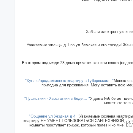
Забыли электронную книж
Уважаемые жильцы д.1 по ул.Земская и его соседи! Женщи
Во втором подъезде 23 дома прячется кот или кошка (подрос
"Куплю/продам/меняю квартиру в Губернском.: "
Меняю сво
пригодна для проживания. Могу оставить всю меб
"Пушистики - Хвостатики в беде...: "
У дома №6 бегает щенок
может кто то зн
"Общение ул Уездная д 4: "
Уважаемые хозяева квартиры 
квартиру НЕ УМЕЕТ ПОЛЬЗОВАТЬСЯ САНТЕХНИКОЙ, душ прин
комнаты проступает грибок, который полез и ко мн