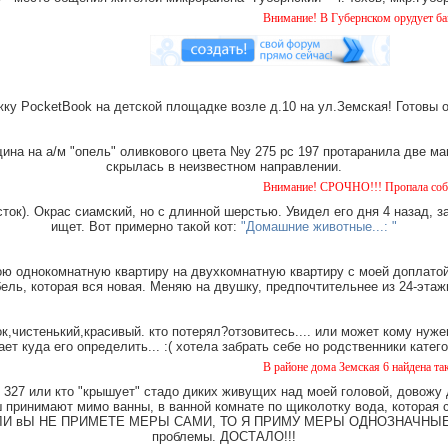
Внимание! В Губернском орудует банда "домуш
ку PocketBook на детской площадке возле д.10 на ул.Земская! Готовы 
на на а/м "опель" оливкового цвета №у 275 рс 197 протаранила две ма
скрылась в неизвестном направлении.
Внимание! СРОЧНО!!! Пропала собака чёрная с 
ток). Окрас сиамский, но с длинной шерстью. Увидел его дня 4 назад, з
ищет. Вот примерно такой кот:
"Домашние животные...: "
ю однокомнатную квартиру на двухкомнатную квартиру с моей доплатой.
ель, которая вся новая. Меняю на двушку, предпочтительнее из 24-этаж
,чистенький,красивый. кто потерял?отзовитесь.... или может кому нуже
ает куда его определить... :( хотела забрать себе но родственники катег
В районе дома Земская 6 найдена такса, мальчи
327 или кто "крышует" стадо диких живущих над моей головой, довожу
имают мимо ванны, в ванной комнате по щиколотку вода, которая ст
е. ЕСЛИ вЫ НЕ ПРИМЕТЕ МЕРЫ САМИ, ТО Я ПРИМУ МЕРЫ ОДНОЗНАЧНЫЕ. Ч
проблемы. ДОСТАЛО!!!