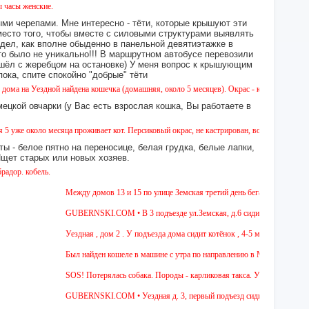
кие.
ми черепами. Мне интересно - тёти, которые крышуют эти
место того, чтобы вместе с силовыми структурами выявлять
идел, как вполне обыденно в панельной девятиэтажке в
это было не уникально!!! В маршрутном автобусе перевозили
 сошёл с жеребцом на остановке) У меня вопрос к крышующим
а, спите спокойно "добрые" тёти
здной найдена кошечка (домашняя, около 5 месяцев). Окрас - камышовый, на один глази
ецкой овчарки (у Вас есть взрослая кошка, Вы работаете в
ло месяца проживает кот. Персиковый окрас, не кастрирован, возраст менее года, ухожен
ы - белое пятно на переносице, белая грудка, белые лапки,
 Ищет старых или новых хозяев.
ель.
Между домов 13 и 15 по улице Земская третий день бегает собака из пород
GUBERNSKI.COM • В 3 подъезде ул.Земская, д.6 сидит очень голодная че
Уездная , дом 2 . У подъезда дома сидит котёнок , 4-5 мес , девочка. Чёр
Был найден кошеле в машине с утра по направлению в Москву,девушка сад
SOS! Потерялась собака. Породы - карликовая такса. Уважаемые соседи! Ж
GUBERNSKI.COM • Уездная д. 3, первый подъезд сидит полосатый ОЧЕ