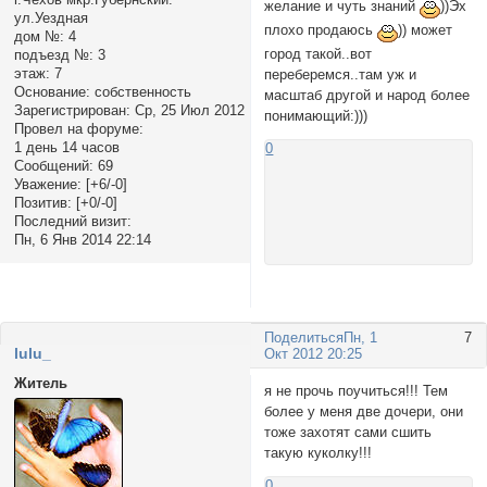
желание и чуть знаний
))Эх
ул.Уездная
плохо продаюсь
)) может
дом №:
4
город такой..вот
подъезд №:
3
этаж:
7
переберемся..там уж и
Основание:
собственность
масштаб другой и народ более
Зарегистрирован
: Ср, 25 Июл 2012
понимающий:)))
Провел на форуме:
1 день 14 часов
0
Сообщений:
69
Уважение:
[+6/-0]
Позитив:
[+0/-0]
Последний визит:
Пн, 6 Янв 2014 22:14
Поделиться
Пн, 1
7
lulu_
Окт 2012 20:25
Житель
я не прочь поучиться!!! Тем
более у меня две дочери, они
тоже захотят сами сшить
такую куколку!!!
0