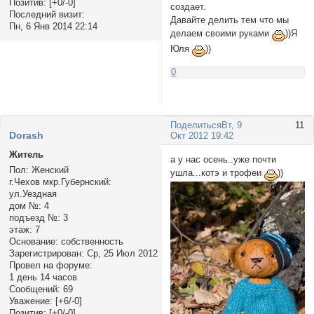
Позитив:
[+0/-0]
создает.
Последний визит:
Давайте делить тем что мы
Пн, 6 Янв 2014 22:14
делаем своими руками
))Я
Юля
))
0
Поделиться
Вт, 9
11
Dorash
Окт 2012 19:42
Житель
а у нас осень..уже почти
Пол:
Женский
ушла...котэ и трофеи
))
г.Чехов мкр.Губернский:
ул.Уездная
дом №:
4
подъезд №:
3
этаж:
7
Основание:
собственность
Зарегистрирован
: Ср, 25 Июл 2012
Провел на форуме:
1 день 14 часов
Сообщений:
69
Уважение:
[+6/-0]
Позитив:
[+0/-0]