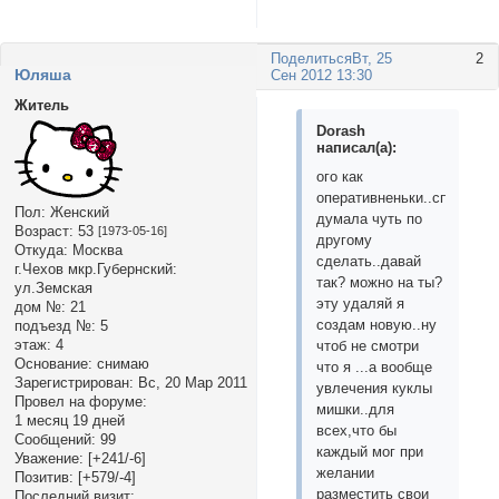
Поделиться
Вт, 25
2
Юляша
Сен 2012 13:30
Житель
Dorash
написал(а):
ого как
оперативненьки..спасибо,
Пол:
Женский
думала чуть по
Возраст:
53
[1973-05-16]
другому
Откуда:
Москва
сделать..давай
г.Чехов мкр.Губернский:
так? можно на ты?
ул.Земская
эту удаляй я
дом №:
21
создам новую..ну
подъезд №:
5
этаж:
4
чтоб не смотри
Основание:
снимаю
что я ...а вообще
Зарегистрирован
: Вс, 20 Мар 2011
увлечения куклы
Провел на форуме:
мишки..для
1 месяц 19 дней
всех,что бы
Сообщений:
99
каждый мог при
Уважение:
[+241/-6]
желании
Позитив:
[+579/-4]
разместить свои
Последний визит: