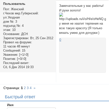
Пользователь
Замечательные у вас работы!
Пол:
Женский
И руки золото!
г.Чехов мкр.Губернский:
ул.Уездная
дом №:
3
у меня не хватит терпения на
подъезд №:
4
всю такую красоту:(Я только
этаж:
10
вязать умею для дочурки:)
Основание:
ДСН
Зарегистрирован
: Вт, 25 Сен 2012
0
Провел на форуме:
11 часов 48 минут
Сообщений:
15
Уважение:
[+1/-0]
Позитив:
[+0/-0]
Последний визит:
Сб, 6 Дек 2014 19:33
Страница:
1
2
3
4
»
Быстрый ответ
Имя