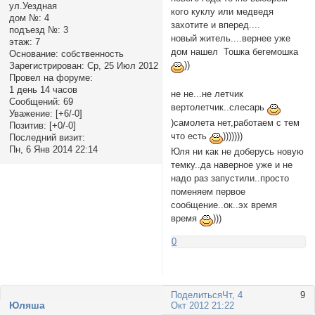
ул.Уездная
кого куклу или медведя
дом №:
4
захотите и вперед....
подъезд №:
3
новый житель....вернее уже
этаж:
7
дом нашел Тошка бегемошка
Основание:
собственность
))
Зарегистрирован
: Ср, 25 Июл 2012
Провел на форуме:
1 день 14 часов
не не...не летчик
Сообщений:
69
вертолетчик..слесарь
Уважение:
[+6/-0]
)самолета нет,работаем с тем
Позитив:
[+0/-0]
что есть
)))))))
Последний визит:
Пн, 6 Янв 2014 22:14
Юля ни как не доберусь новую
темку..да наверное уже и не
надо раз запустили..просто
поменяем первое
сообщение..ок..эх время
время
)))
0
Поделиться
Чт, 4
9
Юляша
Окт 2012 21:22