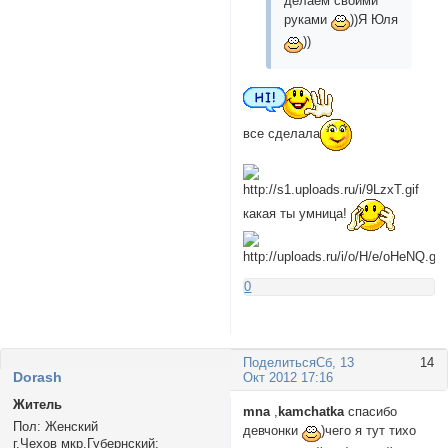
делаем своими
руками
))Я Юля
))
все сделала
какая ты умница!
0
Поделиться
Сб, 13
14
Dorash
Окт 2012 17:16
Житель
mnа
,
kamchatka
спасибо
Пол:
Женский
девчонки
)чего я тут тихо
г.Чехов мкр.Губернский: