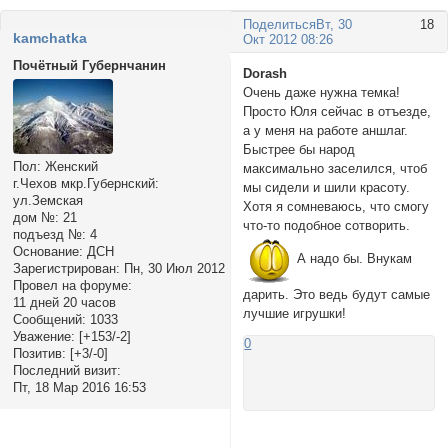
Поделиться
Вт, 30
18
kamchatka
Окт 2012 08:26
Почётный Губернчанин
Dorash
Очень даже нужна темка!
Просто Юля сейчас в отъезде,
а у меня на работе аншлаг.
Быстрее бы народ
Пол:
Женский
максимально заселился, чтоб
г.Чехов мкр.Губернский:
мы сидели и шили красоту.
ул.Земская
Хотя я сомневаюсь, что смогу
дом №:
21
что-то подобное сотворить.
подъезд №:
4
Основание:
ДСН
А надо бы. Внукам
Зарегистрирован
: Пн, 30 Июл 2012
Провел на форуме:
дарить. Это ведь будут самые
11 дней 20 часов
лучшие игрушки!
Сообщений:
1033
Уважение:
[+153/-2]
0
Позитив:
[+3/-0]
Последний визит:
Пт, 18 Мар 2016 16:53