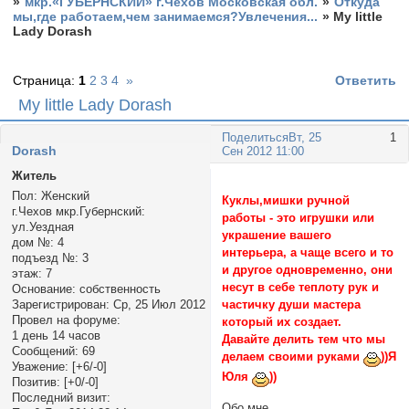
»
мкр.«ГУБЕРНСКИЙ» г.Чехов Московская обл.
»
Откуда
мы,где работаем,чем занимаемся?Увлечения...
»
Mу little
Lady Dorash
Страница:
1
2
3
4
»
Ответить
Mу little Lady Dorash
Поделиться
Вт, 25
1
Dorash
Сен 2012 11:00
Житель
Пол:
Женский
Куклы,мишки ручной
г.Чехов мкр.Губернский:
работы - это игрушки или
ул.Уездная
украшение вашего
дом №:
4
интерьера, а чаще всего и то
подъезд №:
3
и другое одновременно, они
этаж:
7
несут в себе теплоту рук и
Основание:
собственность
частичку души мастера
Зарегистрирован
: Ср, 25 Июл 2012
Провел на форуме:
который их создает.
1 день 14 часов
Давайте делить тем что мы
Сообщений:
69
делаем своими руками
))Я
Уважение:
[+6/-0]
Юля
))
Позитив:
[+0/-0]
Последний визит:
Обо мне.