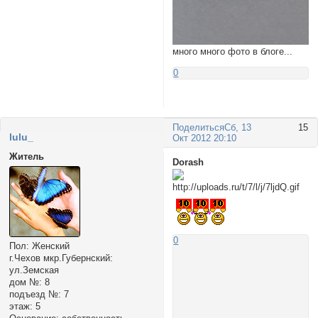
много много фото в блоге...
0
Поделиться
Сб, 13
15
lulu_
Окт 2012 20:10
Житель
Dorash
0
Пол:
Женский
г.Чехов мкр.Губернский:
ул.Земская
дом №:
8
подъезд №:
7
этаж:
5