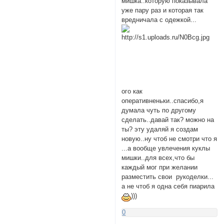
мишка..которую показывала
уже пару раз и которая так
вредничала с одежкой...
ого как
оперативненьки..спасибо,я
думала чуть по другому
сделать..давай так? можно на
ты? эту удаляй я создам
новую..ну чтоб не смотри что я
...а вообще увлечения куклы
мишки..для всех,что бы
каждый мог при желании
разместить свои рукоделки...
а не чтоб я одна себя пиарила
)))
0