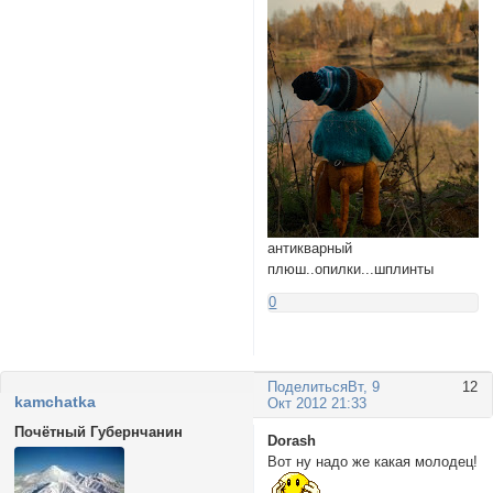
антикварный
плюш..опилки...шплинты
0
Поделиться
Вт, 9
12
kamchatka
Окт 2012 21:33
Почётный Губернчанин
Dorash
Вот ну надо же какая молодец!