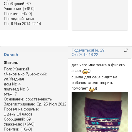
Сообщений:
69
Уважение:
[+6/-0]
Позитив:
[+0/-0]
Последний визит:
Пн, 6 Янв 2014 22:14
Поделиться
Пн, 29
17
Dorash
Окт 2012 18:22
Житель
для чего мне темка а фиг его
Пол:
Женский
знает
))
г.Чехов мкр.Губернский:
сшила для себя,сидит на
ул.Уездная
рабочем столе творить
дом №:
4
помогает
))
подъезд №:
3
этаж:
7
Основание:
собственность
Зарегистрирован
: Ср, 25 Июл 2012
Провел на форуме:
1 день 14 часов
Сообщений:
69
Уважение:
[+6/-0]
Позитив:
[+0/-0]