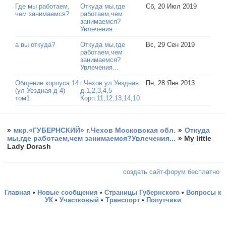
Где мы работаем,
Откуда мы,где
Сб, 20 Июл 2019
чем занимаемся?
работаем,чем
занимаемся?
Увлечения...
а вы откуда?
Откуда мы,где
Вс, 29 Сен 2019
работаем,чем
занимаемся?
Увлечения...
Общение корпуса 14
г.Чехов ул.Уездная
Пн, 28 Янв 2013
(ул Уездная д 4)
д.1,2,3,4,5
том1
Корп.11,12,13,14,10
»
мкр.«ГУБЕРНСКИЙ» г.Чехов Московская обл.
»
Откуда
мы,где работаем,чем занимаемся?Увлечения...
»
Mу little
Lady Dorash
создать сайт-форум бесплатно
Главная
•
Новые сообщения
•
Страницы Губернского
•
Вопросы к
УК
•
Участковый
•
Транспорт
•
Попутчики