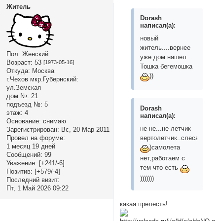
Житель
Dorash
написал(а):
новый
житель....вернее
Пол:
Женский
уже дом нашел
Возраст:
53
[1973-05-16]
Тошка бегемошка
Откуда:
Москва
))
г.Чехов мкр.Губернский:
ул.Земская
дом №:
21
подъезд №:
5
Dorash
этаж:
4
написал(а):
Основание:
снимаю
не не...не летчик
Зарегистрирован
: Вс, 20 Мар 2011
Провел на форуме:
вертолетчик..слесарь
1 месяц 19 дней
)самолета
Сообщений:
99
нет,работаем с
Уважение:
[+241/-6]
тем что есть
Позитив:
[+579/-4]
)))))))
Последний визит:
Пт, 1 Май 2026 09:22
какая прелесть!