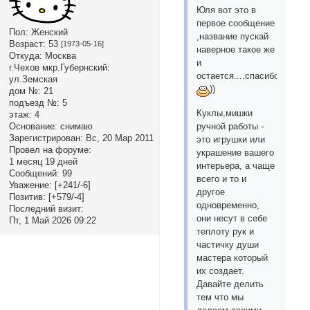
Юля вот это в
первое сообщение
Пол:
Женский
,название пускай
Возраст:
53
[1973-05-16]
наверное такое же
Откуда:
Москва
и
г.Чехов мкр.Губернский:
остается....спасибо
ул.Земская
))
дом №:
21
подъезд №:
5
Куклы,мишки
этаж:
4
Основание:
снимаю
ручной работы -
Зарегистрирован
: Вс, 20 Мар 2011
это игрушки или
Провел на форуме:
украшение вашего
1 месяц 19 дней
интерьера, а чаще
Сообщений:
99
всего и то и
Уважение:
[+241/-6]
другое
Позитив:
[+579/-4]
одновременно,
Последний визит:
они несут в себе
Пт, 1 Май 2026 09:22
теплоту рук и
частичку души
мастера который
их создает.
Давайте делить
тем что мы