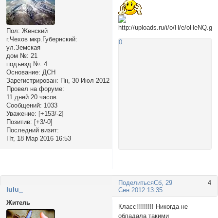
Пол:
Женский
г.Чехов мкр.Губернский:
0
ул.Земская
дом №:
21
подъезд №:
4
Основание:
ДСН
Зарегистрирован
: Пн, 30 Июл 2012
Провел на форуме:
11 дней 20 часов
Сообщений:
1033
Уважение:
[+153/-2]
Позитив:
[+3/-0]
Последний визит:
Пт, 18 Мар 2016 16:53
Поделиться
Сб, 29
4
lulu_
Сен 2012 13:35
Житель
Класс!!!!!!!!! Никогда не
обладала такими