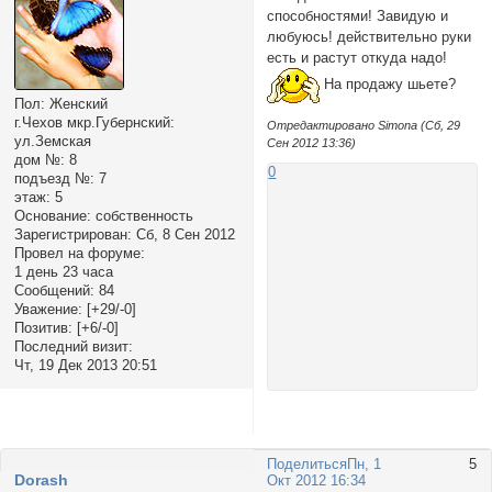
способностями! Завидую и
любуюсь! действительно руки
есть и растут откуда надо!
На продажу шьете?
Пол:
Женский
г.Чехов мкр.Губернский:
Отредактировано Simona (Сб, 29
ул.Земская
Сен 2012 13:36)
дом №:
8
0
подъезд №:
7
этаж:
5
Основание:
собственность
Зарегистрирован
: Сб, 8 Сен 2012
Провел на форуме:
1 день 23 часа
Сообщений:
84
Уважение:
[+29/-0]
Позитив:
[+6/-0]
Последний визит:
Чт, 19 Дек 2013 20:51
Поделиться
Пн, 1
5
Dorash
Окт 2012 16:34