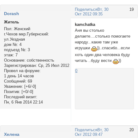
Поделиться
Вт, 30
19
Dorash
Окт 2012 09:35
Житель
kamchatka
Пол:
Женский
Аня вы столько
г.Чехов мкр.Губернский:
делаете....столько помогаете
ул.Уездная
народу...какие там уже
дом №:
4
игрушки
))..спасибо...если
подъезд №:
3
хоть один два человека буду
этаж:
7
Основание:
собственность
читать ..буду вести
))
Зарегистрирован
: Ср, 25 Июл 2012
0
Провел на форуме:
1 день 14 часов
Сообщений:
69
Уважение:
[+6/-0]
Позитив:
[+0/-0]
Последний визит:
Пн, 6 Янв 2014 22:14
Поделиться
Вт, 30
20
Хелена
Окт 2012 09:47