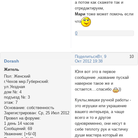
а потом как скажете так и
отредактируем,
Мари
тоже может помочь если
что
0
Поделиться
Вт, 9
10
Dorash
Окт 2012 19:38
Житель
Юля вот это в первое
Пол:
Женский
сообщение ,название пускай
г.Чехов мкр.Губернский:
наверное такое же и
ул.Уездная
остается....спасибо
))
дом №:
4
подъезд №:
3
Куклы,мишки ручной работы -
этаж:
7
это игрушки или украшение
Основание:
собственность
вашего интерьера, а чаще
Зарегистрирован
: Ср, 25 Июл 2012
всего и то и другое
Провел на форуме:
1 день 14 часов
одновременно, они несут в
Сообщений:
69
себе теплоту рук и частичку
Уважение:
[+6/-0]
души мастера который их