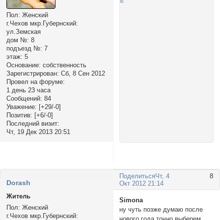
Пол:
Женский
г.Чехов мкр.Губернский:
ул.Земская
дом №:
8
подъезд №:
7
этаж:
5
Основание:
собственность
Зарегистрирован
: Сб, 8 Сен 2012
Провел на форуме:
1 день 23 часа
Сообщений:
84
Уважение:
[+29/-0]
Позитив:
[+6/-0]
Последний визит:
Чт, 19 Дек 2013 20:51
Поделиться
Чт, 4
8
Dorash
Окт 2012 21:14
Житель
Simona
Пол:
Женский
ну чуть позже думаю после
г.Чехов мкр.Губернский:
нового года точно выберем