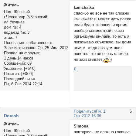
Житель
kamchatka
Пол:
Женский
спасибо но все не так сложно
г.Чехов мкр.Губернский:
как кажется..может чуть позже
ул.Уездная
если будет желание и время
дом №:
4
вообще совместный пошив
подъезд №:
3
организуем он-лайн..то есть я
этаж:
7
показываю объясняю..вы дома
Основание:
собственность
шьете..тогда сразу станет
Зарегистрирован
: Ср, 25 Июл 2012
Провел на форуме:
понятно что не очень сложно
1 день 14 часов
но захватывает
))
Сообщений:
69
Уважение:
[+6/-0]
0
Позитив:
[+0/-0]
Последний визит:
Пн, 6 Янв 2014 22:14
Поделиться
Пн, 1
6
Dorash
Окт 2012 16:36
Житель
Simona
Пол:
Женский
повторюсь не сложно главное
г.Чехов мкр.Губернский: