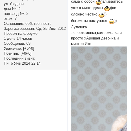
сама с собой
)вливайтесь
ул.Уездная
уже в мишкоделы
))не
дом №:
4
подъезд №:
3
сложно честно
))
этаж:
7
бегемоты наступают
))
Основание:
собственность
Лулошка
Зарегистрирован
: Ср, 25 Июл 2012
..спортсменка,комсомолка и
Провел на форуме:
просто хАрошая девочка и
1 день 14 часов
Сообщений:
69
мистер Икс
Уважение:
[+6/-0]
Позитив:
[+0/-0]
Последний визит:
Пн, 6 Янв 2014 22:14