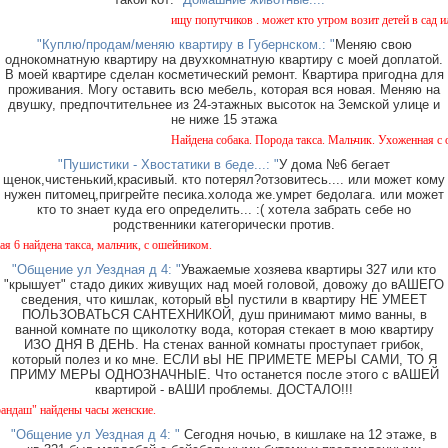
ищу попутчиков . может кто утром возит детей в сад или 
"Куплю/продам/меняю квартиру в Губернском.: "
Меняю свою
однокомнатную квартиру на двухкомнатную квартиру с моей доплатой.
В моей квартире сделан косметический ремонт. Квартира пригодна для
проживания. Могу оставить всю мебель, которая вся новая. Меняю на
двушку, предпочтительнее из 24-этажных высоток на Земской улице и
не ниже 15 этажа
Найдена собака. Порода такса. Мальчик. Ухоженная с оше
"Пушистики - Хвостатики в беде...: "
У дома №6 бегает
щенок,чистенький,красивый. кто потерял?отзовитесь.... или может кому
нужен питомец,пригрейте песика.холода же.умрет бедолага. или может
кто то знает куда его определить... :( хотела забрать себе но
родственники категорически против.
айдена такса, мальчик, с ошейником.
"Общение ул Уездная д 4: "
Уважаемые хозяева квартиры 327 или кто
"крышует" стадо диких живущих над моей головой, довожу до вАШЕГО
сведения, что кишлак, который вЫ пустили в квартиру НЕ УМЕЕТ
ПОЛЬЗОВАТЬСЯ САНТЕХНИКОЙ, душ принимают мимо ванны, в
ванной комнате по щиколотку вода, которая стекает в мою квартиру
ИЗО ДНЯ В ДЕНЬ. На стенах ванной комнаты проступает грибок,
который полез и ко мне. ЕСЛИ вЫ НЕ ПРИМЕТЕ МЕРЫ САМИ, ТО Я
ПРИМУ МЕРЫ ОДНОЗНАЧНЫЕ. Что останется после этого с вАШЕЙ
квартирой - вАШИ проблемы. ДОСТАЛО!!!
ш" найдены часы женские.
"Общение ул Уездная д 4: "
Сегодня ночью, в кишлаке на 12 этаже, в