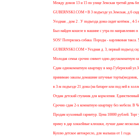
Между домов 13 и 15 по улице Земская третий день бегае
GUBERNSKI.COM • В 3 подъезде ул.Земская, д.6 сидит о
Уездная , дом 2 . У подъезда дома сидит котёнок , 4-5 м
Был найден кошеле в машине с утра по направлению в Мо
SOS! Потерялась собака. Породы - карликовая такса. Ув
GUBERNSKI.COM • Уездная д. 3, первый подъезд сид
Молодая семья срочно снимет одно-двухкомнатную кварт
Cдам однокомнатную квартиру в мкр.Губернский ул.Земска
принимаю заказы домашние штучные торты(медовик, мура
в 3-м подъезде 21 дома (на батарее или под ней в холле
Отдам детский стульчик для кормления. Единственный мин
Срочно сдам 2-х комнатную квартиру без мебели. В Чехов
Продам кухонный гарнитур. Цена 10000 рублей. Торг ум
приму в дар хоккейные клюшки, лучше даже несколько:)
Куплю детское автокресло, для малыша от 1 года.