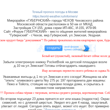
Точный прогноз погоды в Москве
https://world-weather.ru/informers/
Микрорайон «ГУБЕРНСКИЙ» города ЧЕХОВ Чеховского района
Московской области расположен в 50 км от МКАД.
Застройщик СУ-155, дома серии ИП-46С, И-155, И79-99.
Сайт «Форум ГУБЕРНСКИЙ» - место общения жителей микрорайона
"Губернский" - г.Чехов, мкр.Губернский, ул.Земская, Уездная.
рудует банда "домушников"! По району прокатилась волна квартирных краж, будьте бд
Белый кот (пушистый), ласковый бегает сейчас возле дом
Забыли электронную книжку PocketBook на детской площадке возле
д.10 на ул.Земская! Готовы отблагодарить нашедшего.
Ищу желающих перевести своего ребенка из садика №11 в
Уважаемые жильцы д.1 по ул.Земская и его соседи! Женщина на а/м
"опель" оливкового цвета №у 275 рс 197 протаранила две машины:
Пежо и Тойота, стоящие на парковке позади дома, и скрылась в
неизвестном направлении.
ала собака чёрная с тигровым, метиска среднего размера, короткошерстная. Собака пуг
Во втором подъезде 23 дома прячется кот или кошка (подросток). Окрас
сиамский, но с длинной шерстью. Увидел его дня 4 назад, зашуганый,
убегает от людей. Сегодня опять видел, может кто ищет. Вот примерно
такой кот:
"Домашние животные...: "