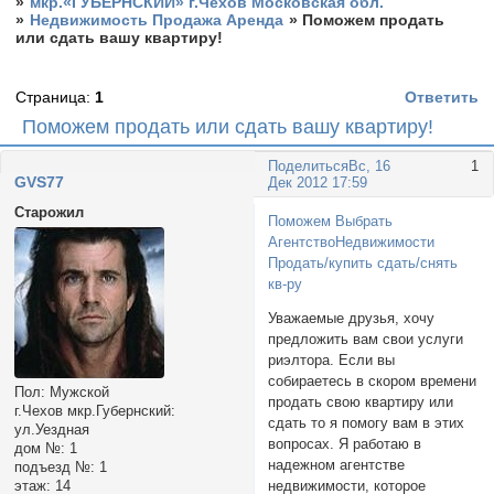
»
мкр.«ГУБЕРНСКИЙ» г.Чехов Московская обл.
»
Недвижимость Продажа Аренда
»
Поможем продать
или сдать вашу квартиру!
Страница:
1
Ответить
Поможем продать или сдать вашу квартиру!
Поделиться
Вс, 16
1
GVS77
Дек 2012 17:59
Старожил
Поможем Выбрать
АгентствоНедвижимости
Продать/купить сдать/снять
кв-ру
Уважаемые друзья, хочу
предложить вам свои услуги
риэлтора. Если вы
собираетесь в скором времени
Пол:
Мужской
продать свою квартиру или
г.Чехов мкр.Губернский:
сдать то я помогу вам в этих
ул.Уездная
вопросах. Я работаю в
дом №:
1
надежном агентстве
подъезд №:
1
этаж:
14
недвижимости, которое