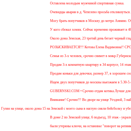
Оставлена молодым мужчиной спортивная сумка.
Очевидцы аварии в д. Чепелево просьба откликнуться.
Могу брать попутчиков в Москву до метро Аннино. Отъез
У кого сбежал хомяк. Сейчас временно проживает в 48 ква
Около дома Земская, 23 третий день бегает черный гладк
РОЗЫСКИВАЕТСЯ!!! Котова Елена Вадимовна!! СР
Семья из 3-х человек, срочно снимет в микр.Губернский 
Продам 3-х комнатную квартиру в 34 корпусе, 14 этаж, о
Продам коньки для девочки, размер 37, в хорошем состо
Ищем двух попутчиков до москвы выезжаем в 5.30-5.45 и
GUBERNSKI.COM • Срочно отдам котика.Лучше для прожи
Внимание! Срочно!!! Во дворе на улице Уездной, 3 найде
 на улице, около дома 15 на Земской с моего сына в наглую сняли бейсболку и убежали 
В доме 2 по Земской улице, 6 подъезд, 10 этаж - украли д
были утеряны ключи, на остановке "поворот на репниково"