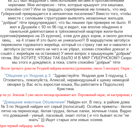
кв.321 был мордобой с бейсбольными битами и проломленными
черепами. Мне интересно - тёти, которые крышуют эти кишлаки,
спокойно спят? Или за тридцать серебряников им плевать, что мкр.
Губернский превращается в непонятное поселение? Вместо того, чтобы
вместе с силовыми структурами выявлять незаконных жильцов,
"добрые" тёти предупреждают, что бы лишних при проверке не было. Я
жил в Душанбе с 93 по 96 год и видел, как вполне обыденно в
панельной девятиэтажке в трёхкомнатной квартире жили-были
курятник(примерно на 15 курочек), хлев для двух коров, и около десятка
овец.... на 4 этаже И это было не уникально!!! В маршрутном автобусе
перевозили годовалого жеребца, который со страху там же и навалял в
автобусе (кстати никто ни чего и не убрал, хозяин спокойно доехал и
сошёл с жеребцом на остановке) У меня вопрос к крышующим "добрым"
тётям, ВЫ ХОТИТЕ ЧТОБЫ ТАК БЫЛО И В МКР ГУБЕРНСКОМ? Скоро
мы этого и дождёмся, а пока, спите спокойно "добрые" тёти
е третьего дома на Уездной найдена кошечка (домашняя, около 5 месяцев). Окрас - камы
"Общение ул Уездная д 3: "
Здравствуйте. Уездная дом 3 подъезд 1.
Отзовитесь, пожалуйста, Алексей, неравнодушный к щенку немецкой
овчарки (у Вас есть взрослая кошка, Вы работаете в Подольске).
Кристина.
л. Земская 5 уже около месяца проживает кот. Персиковый окрас, не кастрирован, возра
"Домашние животные Объявления":
Найден кот. В лесу, в районе дома
№ 3 по Уездной найден кот серый (полосатый). Особые приметы - белое
пятно на переносице, белая грудка, белые лапки, зеленые глаза. Видно
что домашний - умный, ласковый, знает лоток ( и что бывает если "не
знать" ))) Ищет старых или новых хозяев.
черный лабрадор. кобель.