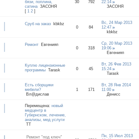
бязи, поплина,
30
792
22:14
сатина
ЗАСОНЯ
ЗАСОНЯ
[
1
2
]
Вс, 24 Мар 2013
Сруб на заказ
kbkbz
0
84
12:47
kbkbz
Ср, 20 Мар 2013
Ремонт
Евгенияп
0
318
19:06
Евгенияп
Вт, 26 Фев 2013
Куплю лицензионные
0
45
15:24
программы
Tarask
Tarask
Есть сборщики
Вт, 28 Янв 2014
мебели?
1
171
11:00
Вл@дислав
Денисс
Перемещена:
новый
медцентр в
Губернском, лечение,
анализы, мед.услуги
ТТ
Пн, 15 Июл 2013
Ремонт "под ключ"