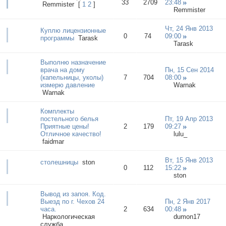
33
2709
23:48
Rеmmister
[
1
2
]
Rеmmister
Чт, 24 Янв 2013
Куплю лицензионные
0
74
09:00
программы
Tarask
Tarask
Выполню назначение
врача на дому
Пн, 15 Сен 2014
(капельницы, уколы)
7
704
08:00
измерю давление
Warnak
Warnak
Комплекты
постельного белья
Пт, 19 Апр 2013
Приятные цены!
2
179
09:27
Отличное качество!
lulu_
faidmar
Вт, 15 Янв 2013
столешницы
ston
0
112
15:22
ston
Вывод из запоя. Код.
Выезд по г. Чехов 24
Пн, 2 Янв 2017
часа.
2
634
00:48
Наркологическая
dumon17
служба