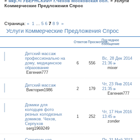
»
мкр.«ГУБЕРНСКИЙ» г.Чехов Московская обл.
»
Услуги
Коммерческие Предложения Спрос
Страница:
«
1
…
5
6
7
8
9
»
Услуги Коммерческие Предложения Спрос
Последнее
Ответов
Просмотров
сообщение
Детский массаж
профессионально на
Вс, 28 Дек 2014
дому, медицинское
6
556
21:36
образование
mixer
Евгения777
Чт, 23 Янв 2014
Детский массаж
2
179
21:35
Виктория1986
Евгения777
Домики для
колодцев фото
Чт, 17 Ноя 2016
резных колодезных
1
252
13:45
домиков. Чехов,
zonder
Серпухов
serg1969249
Строительная
Пт, 31 Май 2013