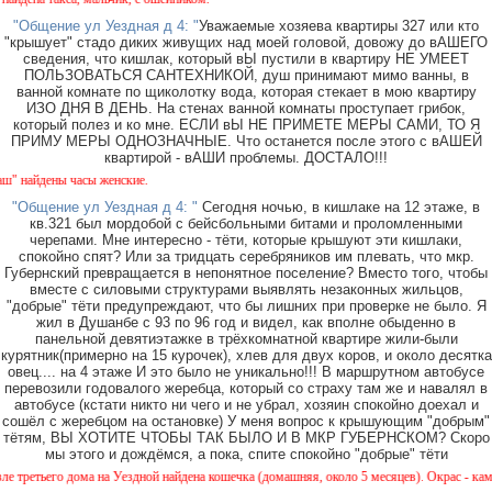
"Общение ул Уездная д 4: "
Уважаемые хозяева квартиры 327 или кто
"крышует" стадо диких живущих над моей головой, довожу до вАШЕГО
сведения, что кишлак, который вЫ пустили в квартиру НЕ УМЕЕТ
ПОЛЬЗОВАТЬСЯ САНТЕХНИКОЙ, душ принимают мимо ванны, в
ванной комнате по щиколотку вода, которая стекает в мою квартиру
ИЗО ДНЯ В ДЕНЬ. На стенах ванной комнаты проступает грибок,
который полез и ко мне. ЕСЛИ вЫ НЕ ПРИМЕТЕ МЕРЫ САМИ, ТО Я
ПРИМУ МЕРЫ ОДНОЗНАЧНЫЕ. Что останется после этого с вАШЕЙ
квартирой - вАШИ проблемы. ДОСТАЛО!!!
йдены часы женские.
"Общение ул Уездная д 4: "
Сегодня ночью, в кишлаке на 12 этаже, в
кв.321 был мордобой с бейсбольными битами и проломленными
черепами. Мне интересно - тёти, которые крышуют эти кишлаки,
спокойно спят? Или за тридцать серебряников им плевать, что мкр.
Губернский превращается в непонятное поселение? Вместо того, чтобы
вместе с силовыми структурами выявлять незаконных жильцов,
"добрые" тёти предупреждают, что бы лишних при проверке не было. Я
жил в Душанбе с 93 по 96 год и видел, как вполне обыденно в
панельной девятиэтажке в трёхкомнатной квартире жили-были
курятник(примерно на 15 курочек), хлев для двух коров, и около десятка
овец.... на 4 этаже И это было не уникально!!! В маршрутном автобусе
перевозили годовалого жеребца, который со страху там же и навалял в
автобусе (кстати никто ни чего и не убрал, хозяин спокойно доехал и
сошёл с жеребцом на остановке) У меня вопрос к крышующим "добрым"
тётям, ВЫ ХОТИТЕ ЧТОБЫ ТАК БЫЛО И В МКР ГУБЕРНСКОМ? Скоро
мы этого и дождёмся, а пока, спите спокойно "добрые" тёти
тьего дома на Уездной найдена кошечка (домашняя, около 5 месяцев). Окрас - камышовый