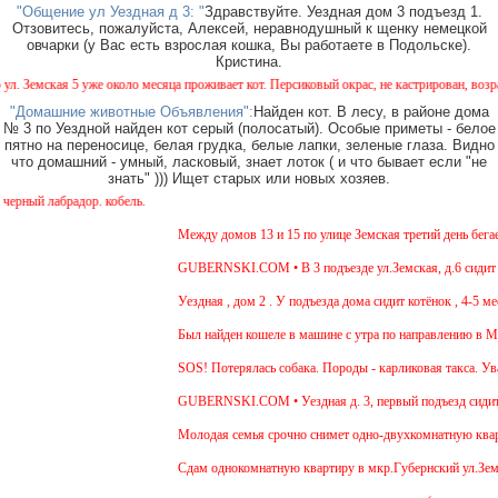
"Общение ул Уездная д 3: "
Здравствуйте. Уездная дом 3 подъезд 1.
Отзовитесь, пожалуйста, Алексей, неравнодушный к щенку немецкой
овчарки (у Вас есть взрослая кошка, Вы работаете в Подольске).
Кристина.
емская 5 уже около месяца проживает кот. Персиковый окрас, не кастрирован, возраст ме
"Домашние животные Объявления":
Найден кот. В лесу, в районе дома
№ 3 по Уездной найден кот серый (полосатый). Особые приметы - белое
пятно на переносице, белая грудка, белые лапки, зеленые глаза. Видно
что домашний - умный, ласковый, знает лоток ( и что бывает если "не
знать" ))) Ищет старых или новых хозяев.
й лабрадор. кобель.
Между домов 13 и 15 по улице Земская третий день бегает 
GUBERNSKI.COM • В 3 подъезде ул.Земская, д.6 сидит оче
Уездная , дом 2 . У подъезда дома сидит котёнок , 4-5 мес
Был найден кошеле в машине с утра по направлению в Моск
SOS! Потерялась собака. Породы - карликовая такса. Уваж
GUBERNSKI.COM • Уездная д. 3, первый подъезд сидит
Молодая семья срочно снимет одно-двухкомнатную квартир
Cдам однокомнатную квартиру в мкр.Губернский ул.Земская.