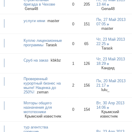
бригада в Чехове
0
205
13:44
Gena48
Gena48
Пн, 27 Май 2013
услуги няни
master
0
151
07:05
master
Чт, 23 Май 2013
Куплю лицензионные
0
65
22:25
программы
Tarask
Tarask
Чт, 23 Май 2013
Сруб на заказ
kbkbz
1
126
18:29
Кандид
Проверенный
Пн, 20 Май 2013
курортный бизнес на
2
156
21:17
мыле! Наценка до
lulu_
250%!
zeman
Моторы общего
Вт, 30 Апр 2013
назначения для
14:06
0
154
мототехники
Крымский
Крымский известняк
известняк
тур агентства
горящие
Вт, 23 Апр 2013