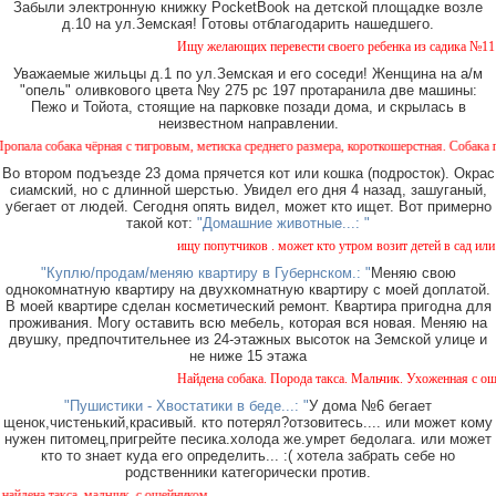
Забыли электронную книжку PocketBook на детской площадке возле
д.10 на ул.Земская! Готовы отблагодарить нашедшего.
Ищу желающих перевести своего ребенка из садика №11 в с
Уважаемые жильцы д.1 по ул.Земская и его соседи! Женщина на а/м
"опель" оливкового цвета №у 275 рс 197 протаранила две машины:
Пежо и Тойота, стоящие на парковке позади дома, и скрылась в
неизвестном направлении.
обака чёрная с тигровым, метиска среднего размера, короткошерстная. Собака пуглива
Во втором подъезде 23 дома прячется кот или кошка (подросток). Окрас
сиамский, но с длинной шерстью. Увидел его дня 4 назад, зашуганый,
убегает от людей. Сегодня опять видел, может кто ищет. Вот примерно
такой кот:
"Домашние животные...: "
ищу попутчиков . может кто утром возит детей в сад или в 
"Куплю/продам/меняю квартиру в Губернском.: "
Меняю свою
однокомнатную квартиру на двухкомнатную квартиру с моей доплатой.
В моей квартире сделан косметический ремонт. Квартира пригодна для
проживания. Могу оставить всю мебель, которая вся новая. Меняю на
двушку, предпочтительнее из 24-этажных высоток на Земской улице и
не ниже 15 этажа
Найдена собака. Порода такса. Мальчик. Ухоженная с ошейн
"Пушистики - Хвостатики в беде...: "
У дома №6 бегает
щенок,чистенький,красивый. кто потерял?отзовитесь.... или может кому
нужен питомец,пригрейте песика.холода же.умрет бедолага. или может
кто то знает куда его определить... :( хотела забрать себе но
родственники категорически против.
на такса, мальчик, с ошейником.