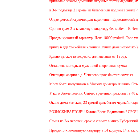
принимаю заказы домашние штучные торты(медовик, мураве
в 3-м подъезде 21 дома (на батарее или под ней в холле) 
Отдам детский стульчик для кормления. Единственный минус
Срочно сдам 2-х комнатную квартиру без мебели. В Чехове б
Продам кухонный гарнитур. Цена 10000 рублей. Торг умест
приму в дар хоккейные клюшки, лучше даже несколько:)
Куплю детское автокресло, для малыша от 1 года.
Оставлена молодым мужчиной спортивная сумка.
Очевидцы аварии в д. Чепелево просьба откликнуться.
Могу брать попутчиков в Москву до метро Аннино. Отъезд 
У кого сбежал хомяк. Сейчас временно проживает в 48 кварт
Около дома Земская, 23 третий день бегает черный гладкош
РОЗЫСКИВАЕТСЯ!!! Котова Елена Вадимовна!! СРОЧ
Семья из 3-х человек, срочно снимет в микр.Губернский 1 
Продам 3-х комнатную квартиру в 34 корпусе, 14 этаж, общ