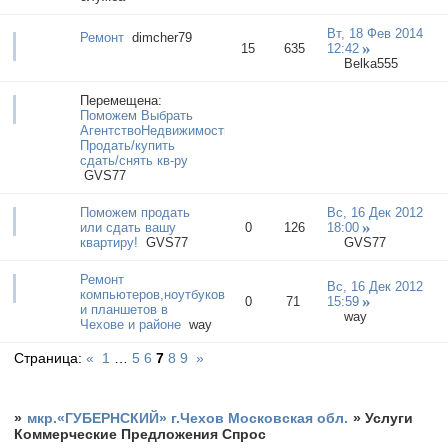
Вт, 18 Фев 2014
Ремонт
dimcher79
15
635
12:42
Belka555
Перемещена:
Поможем Выбрать
АгентствоНедвижимости
Продать/купить
сдать/снять кв-ру
GVS77
Поможем продать
Вс, 16 Дек 2012
или сдать вашу
0
126
18:00
квартиру!
GVS77
GVS77
Ремонт
Вс, 16 Дек 2012
компьютеров,ноутбуков,нетбуков
0
71
15:59
и планшетов в
way
Чехове и районе
way
Страница:
«
1
…
5
6
7
8
9
»
»
мкр.«ГУБЕРНСКИЙ» г.Чехов Московская обл.
»
Услуги
Коммерческие Предложения Спрос