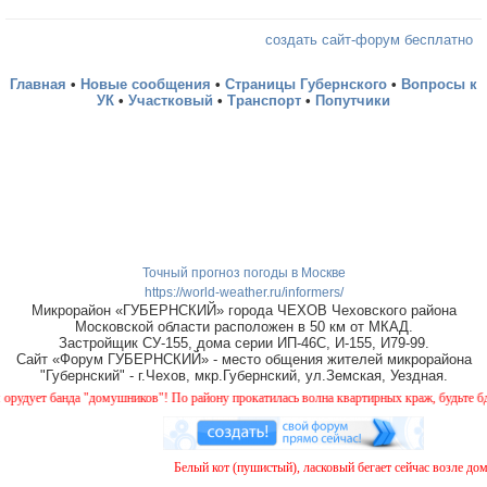
создать сайт-форум бесплатно
Главная
•
Новые сообщения
•
Страницы Губернского
•
Вопросы к
УК
•
Участковый
•
Транспорт
•
Попутчики
Точный прогноз погоды в Москве
https://world-weather.ru/informers/
Микрорайон «ГУБЕРНСКИЙ» города ЧЕХОВ Чеховского района
Московской области расположен в 50 км от МКАД.
Застройщик СУ-155, дома серии ИП-46С, И-155, И79-99.
Сайт «Форум ГУБЕРНСКИЙ» - место общения жителей микрорайона
"Губернский" - г.Чехов, мкр.Губернский, ул.Земская, Уездная.
ет банда "домушников"! По району прокатилась волна квартирных краж, будьте бдител
Белый кот (пушистый), ласковый бегает сейчас возле дома 