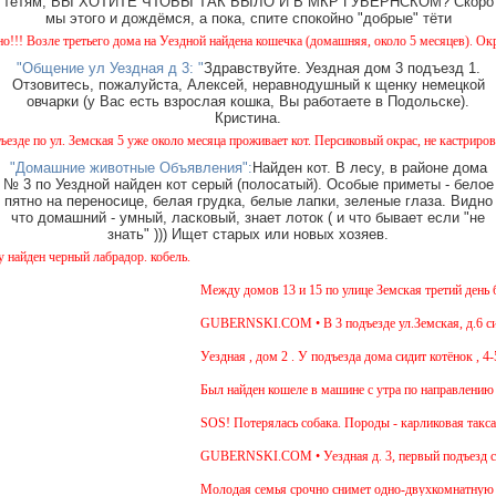
тётям, ВЫ ХОТИТЕ ЧТОБЫ ТАК БЫЛО И В МКР ГУБЕРНСКОМ? Скоро
мы этого и дождёмся, а пока, спите спокойно "добрые" тёти
Возле третьего дома на Уездной найдена кошечка (домашняя, около 5 месяцев). Окрас - 
"Общение ул Уездная д 3: "
Здравствуйте. Уездная дом 3 подъезд 1.
Отзовитесь, пожалуйста, Алексей, неравнодушный к щенку немецкой
овчарки (у Вас есть взрослая кошка, Вы работаете в Подольске).
Кристина.
 по ул. Земская 5 уже около месяца проживает кот. Персиковый окрас, не кастрирован, в
"Домашние животные Объявления":
Найден кот. В лесу, в районе дома
№ 3 по Уездной найден кот серый (полосатый). Особые приметы - белое
пятно на переносице, белая грудка, белые лапки, зеленые глаза. Видно
что домашний - умный, ласковый, знает лоток ( и что бывает если "не
знать" ))) Ищет старых или новых хозяев.
ден черный лабрадор. кобель.
Между домов 13 и 15 по улице Земская третий день бег
GUBERNSKI.COM • В 3 подъезде ул.Земская, д.6 сидит
Уездная , дом 2 . У подъезда дома сидит котёнок , 4-5
Был найден кошеле в машине с утра по направлению в 
SOS! Потерялась собака. Породы - карликовая такса. 
GUBERNSKI.COM • Уездная д. 3, первый подъезд с
Молодая семья срочно снимет одно-двухкомнатную ква