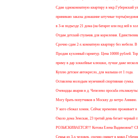
Cдам однокомнатную квартиру в мкр.Губернский ул.Зем
принимаю заказы домашние штучные торты(медовик, му
в 3-м подъезде 21 дома (на батарее или под ней в хол
Отдам детский стульчик для кормления. Единственный м
Срочно сдам 2-х комнатную квартиру без мебели. В Чех
Продам кухонный гарнитур. Цена 10000 рублей. Торг 
приму в дар хоккейные клюшки, лучше даже несколько
Куплю детское автокресло, для малыша от 1 года.
Оставлена молодым мужчиной спортивная сумка.
Очевидцы аварии в д. Чепелево просьба откликнуться.
Могу брать попутчиков в Москву до метро Аннино. Отъ
У кого сбежал хомяк. Сейчас временно проживает в 48 
Около дома Земская, 23 третий день бегает черный гл
РОЗЫСКИВАЕТСЯ!!! Котова Елена Вадимовна!! С
Семья из 3-х человек, срочно снимет в микр.Губернски