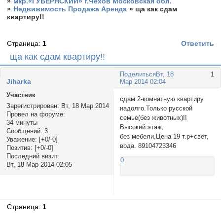
»
мкр.«ГУБЕРНСКИЙ» г.Чехов Московская обл.
»
Недвижимость Продажа Аренда
»
ща как сдам
квартиру!!
Страница:
1
Ответить
ща как сдам квартиру!!
Поделиться
Вт, 18
1
Jiharka
Мар 2014 02:04
Участник
сдам 2-комнатную квартиру
Зарегистрирован
: Вт, 18 Мар 2014
надолго.Только русской
Провел на форуме:
семье(без животных)!!
34 минуты
Высокий этаж,
Сообщений:
3
без мебели,Цена 19 т.р+свет,
Уважение:
[+0/-0]
вода. 89104723346
Позитив:
[+0/-0]
Последний визит:
0
Вт, 18 Мар 2014 02:05
Страница:
1