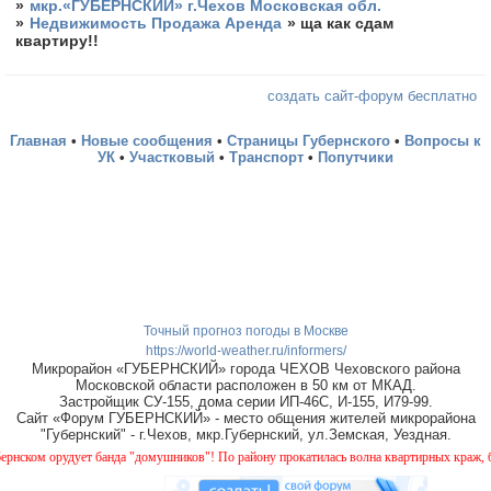
»
мкр.«ГУБЕРНСКИЙ» г.Чехов Московская обл.
»
Недвижимость Продажа Аренда
»
ща как сдам
квартиру!!
создать сайт-форум бесплатно
Главная
•
Новые сообщения
•
Страницы Губернского
•
Вопросы к
УК
•
Участковый
•
Транспорт
•
Попутчики
Точный прогноз погоды в Москве
https://world-weather.ru/informers/
Микрорайон «ГУБЕРНСКИЙ» города ЧЕХОВ Чеховского района
Московской области расположен в 50 км от МКАД.
Застройщик СУ-155, дома серии ИП-46С, И-155, И79-99.
Сайт «Форум ГУБЕРНСКИЙ» - место общения жителей микрорайона
"Губернский" - г.Чехов, мкр.Губернский, ул.Земская, Уездная.
ком орудует банда "домушников"! По району прокатилась волна квартирных краж, будьт