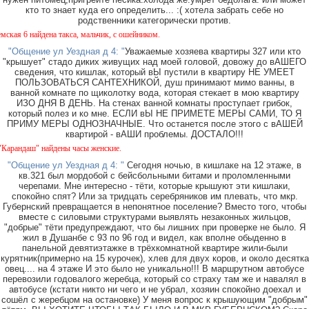
кто то знает куда его определить... :( хотела забрать себе но
родственники категорически против.
я 6 найдена такса, мальчик, с ошейником.
"Общение ул Уездная д 4: "
Уважаемые хозяева квартиры 327 или кто
"крышует" стадо диких живущих над моей головой, довожу до вАШЕГО
сведения, что кишлак, который вЫ пустили в квартиру НЕ УМЕЕТ
ПОЛЬЗОВАТЬСЯ САНТЕХНИКОЙ, душ принимают мимо ванны, в
ванной комнате по щиколотку вода, которая стекает в мою квартиру
ИЗО ДНЯ В ДЕНЬ. На стенах ванной комнаты проступает грибок,
который полез и ко мне. ЕСЛИ вЫ НЕ ПРИМЕТЕ МЕРЫ САМИ, ТО Я
ПРИМУ МЕРЫ ОДНОЗНАЧНЫЕ. Что останется после этого с вАШЕЙ
квартирой - вАШИ проблемы. ДОСТАЛО!!!
андаш" найдены часы женские.
"Общение ул Уездная д 4: "
Сегодня ночью, в кишлаке на 12 этаже, в
кв.321 был мордобой с бейсбольными битами и проломленными
черепами. Мне интересно - тёти, которые крышуют эти кишлаки,
спокойно спят? Или за тридцать серебряников им плевать, что мкр.
Губернский превращается в непонятное поселение? Вместо того, чтобы
вместе с силовыми структурами выявлять незаконных жильцов,
"добрые" тёти предупреждают, что бы лишних при проверке не было. Я
жил в Душанбе с 93 по 96 год и видел, как вполне обыденно в
панельной девятиэтажке в трёхкомнатной квартире жили-были
курятник(примерно на 15 курочек), хлев для двух коров, и около десятка
овец.... на 4 этаже И это было не уникально!!! В маршрутном автобусе
перевозили годовалого жеребца, который со страху там же и навалял в
автобусе (кстати никто ни чего и не убрал, хозяин спокойно доехал и
сошёл с жеребцом на остановке) У меня вопрос к крышующим "добрым"