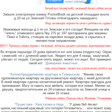
Белый кот (пушистый), ласковый бегает сейчас возле д
Забыли электронную книжку PocketBook на детской площадке возле
д.10 на ул.Земская! Готовы отблагодарить нашедшего.
Ищу желающих перевести своего ребенка из садика №11
Уважаемые жильцы д.1 по ул.Земская и его соседи! Женщина на а/м
"опель" оливкового цвета №у 275 рс 197 протаранила две машины:
Пежо и Тойота, стоящие на парковке позади дома, и скрылась в
неизвестном направлении.
Пропала собака чёрная с тигровым, метиска среднего размера, короткошерстная. Собака
Во втором подъезде 23 дома прячется кот или кошка (подросток). Окрас
сиамский, но с длинной шерстью. Увидел его дня 4 назад, зашуганый,
убегает от людей. Сегодня опять видел, может кто ищет. Вот примерно
такой кот:
"Домашние животные...: "
ищу попутчиков . может кто утром возит детей в сад ил
"Куплю/продам/меняю квартиру в Губернском.: "
Меняю свою
однокомнатную квартиру на двухкомнатную квартиру с моей доплатой.
В моей квартире сделан косметический ремонт. Квартира пригодна для
проживания. Могу оставить всю мебель, которая вся новая. Меняю на
двушку, предпочтительнее из 24-этажных высоток на Земской улице и
не ниже 15 этажа
Найдена собака. Порода такса. Мальчик. Ухоженная с 
"Пушистики - Хвостатики в беде...: "
У дома №6 бегает
щенок,чистенький,красивый. кто потерял?отзовитесь.... или может кому
нужен питомец,пригрейте песика.холода же.умрет бедолага. или может