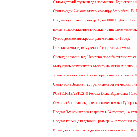
Отдам детский стульчик для кормления. Единственный ми
Срочно сдам 2-х комнатную квартиру без мебели. В Чехов
Продам кухонный гарнитур. Цена 10000 рублей. Торг ум
приму в дар хоккейные клюшки, лучше даже несколько:
Куплю детское автокресло, для малыша от 1 года.
Оставлена молодым мужчиной спортивная сумка.
Очевидцы аварии в д. Чепелево просьба откликнуться.
Могу брать попутчиков в Москву до метро Аннино. Отъе
У кого сбежал хомяк. Сейчас временно проживает в 48 кв
Около дома Земская, 23 третий день бегает черный глад
РОЗЫСКИВАЕТСЯ!!! Котова Елена Вадимовна!! СР
Семья из 3-х человек, срочно снимет в микр.Губернский
Продам 3-х комнатную квартиру в 34 корпусе, 14 этаж, 
Продам коньки для девочки, размер 37, в хорошем сост
Ищем двух попутчиков до москвы выезжаем в 5.30-5.45 