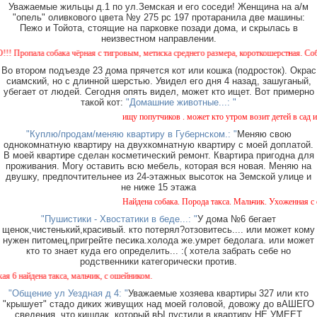
Уважаемые жильцы д.1 по ул.Земская и его соседи! Женщина на а/м
"опель" оливкового цвета №у 275 рс 197 протаранила две машины:
Пежо и Тойота, стоящие на парковке позади дома, и скрылась в
неизвестном направлении.
пала собака чёрная с тигровым, метиска среднего размера, короткошерстная. Собака пу
Во втором подъезде 23 дома прячется кот или кошка (подросток). Окрас
сиамский, но с длинной шерстью. Увидел его дня 4 назад, зашуганый,
убегает от людей. Сегодня опять видел, может кто ищет. Вот примерно
такой кот:
"Домашние животные...: "
ищу попутчиков . может кто утром возит детей в сад или
"Куплю/продам/меняю квартиру в Губернском.: "
Меняю свою
однокомнатную квартиру на двухкомнатную квартиру с моей доплатой.
В моей квартире сделан косметический ремонт. Квартира пригодна для
проживания. Могу оставить всю мебель, которая вся новая. Меняю на
двушку, предпочтительнее из 24-этажных высоток на Земской улице и
не ниже 15 этажа
Найдена собака. Порода такса. Мальчик. Ухоженная с ош
"Пушистики - Хвостатики в беде...: "
У дома №6 бегает
щенок,чистенький,красивый. кто потерял?отзовитесь.... или может кому
нужен питомец,пригрейте песика.холода же.умрет бедолага. или может
кто то знает куда его определить... :( хотела забрать себе но
родственники категорически против.
 найдена такса, мальчик, с ошейником.
"Общение ул Уездная д 4: "
Уважаемые хозяева квартиры 327 или кто
"крышует" стадо диких живущих над моей головой, довожу до вАШЕГО
сведения, что кишлак, который вЫ пустили в квартиру НЕ УМЕЕТ