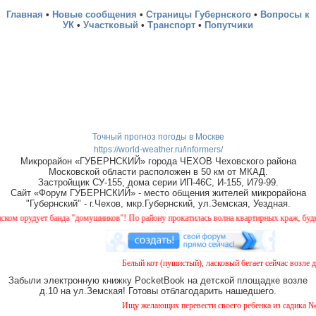
Главная
•
Новые сообщения
•
Страницы Губернского
•
Вопросы к
УК
•
Участковый
•
Транспорт
•
Попутчики
Точный прогноз погоды в Москве
https://world-weather.ru/informers/
Микрорайон «ГУБЕРНСКИЙ» города ЧЕХОВ Чеховского района
Московской области расположен в 50 км от МКАД.
Застройщик СУ-155, дома серии ИП-46С, И-155, И79-99.
Сайт «Форум ГУБЕРНСКИЙ» - место общения жителей микрорайона
"Губернский" - г.Чехов, мкр.Губернский, ул.Земская, Уездная.
 орудует банда "домушников"! По району прокатилась волна квартирных краж, будьте 
Белый кот (пушистый), ласковый бегает сейчас возле до
Забыли электронную книжку PocketBook на детской площадке возле
д.10 на ул.Земская! Готовы отблагодарить нашедшего.
Ищу желающих перевести своего ребенка из садика №11 