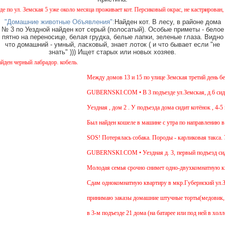
 ул. Земская 5 уже около месяца проживает кот. Персиковый окрас, не кастрирован, возр
"Домашние животные Объявления":
Найден кот. В лесу, в районе дома
№ 3 по Уездной найден кот серый (полосатый). Особые приметы - белое
пятно на переносице, белая грудка, белые лапки, зеленые глаза. Видно
что домашний - умный, ласковый, знает лоток ( и что бывает если "не
знать" ))) Ищет старых или новых хозяев.
 черный лабрадор. кобель.
Между домов 13 и 15 по улице Земская третий день бега
GUBERNSKI.COM • В 3 подъезде ул.Земская, д.6 сидит 
Уездная , дом 2 . У подъезда дома сидит котёнок , 4-5 
Был найден кошеле в машине с утра по направлению в М
SOS! Потерялась собака. Породы - карликовая такса. У
GUBERNSKI.COM • Уездная д. 3, первый подъезд сид
Молодая семья срочно снимет одно-двухкомнатную квар
Cдам однокомнатную квартиру в мкр.Губернский ул.Земск
принимаю заказы домашние штучные торты(медовик, мур
в 3-м подъезде 21 дома (на батарее или под ней в холл