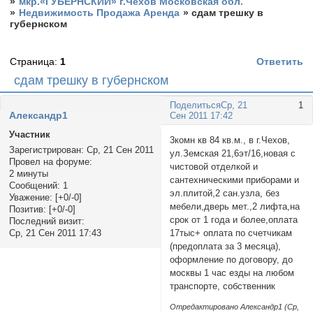
»
мкр.«ГУБЕРНСКИЙ» г.Чехов Московская обл.
»
Недвижимость Продажа Аренда
»
сдам трешку в
губернском
Страница:
1
Ответить
сдам трешку в губернском
Поделиться
Ср, 21
1
Александр1
Сен 2011 17:42
Участник
3комн кв 84 кв.м., в г.Чехов,
Зарегистрирован
: Ср, 21 Сен 2011
ул.Земская 21,6эт/16,новая с
Провел на форуме:
чистовой отделкой и
2 минуты
сантехническими приборами и
Сообщений:
1
эл.плитой,2 сан.узла, без
Уважение:
[+0/-0]
мебели,дверь мет.,2 лифта,на
Позитив:
[+0/-0]
срок от 1 года и более,оплата
Последний визит:
17тыс+ оплата по счетчикам
Ср, 21 Сен 2011 17:43
(предоплата за 3 месяца),
оформление по договору, до
москвы 1 час езды на любом
транспорте, собственник
Отредактировано Александр1 (Ср,