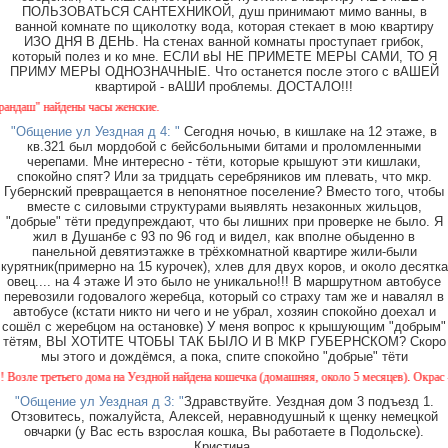
ПОЛЬЗОВАТЬСЯ САНТЕХНИКОЙ, душ принимают мимо ванны, в
ванной комнате по щиколотку вода, которая стекает в мою квартиру
ИЗО ДНЯ В ДЕНЬ. На стенах ванной комнаты проступает грибок,
который полез и ко мне. ЕСЛИ вЫ НЕ ПРИМЕТЕ МЕРЫ САМИ, ТО Я
ПРИМУ МЕРЫ ОДНОЗНАЧНЫЕ. Что останется после этого с вАШЕЙ
квартирой - вАШИ проблемы. ДОСТАЛО!!!
аш" найдены часы женские.
"Общение ул Уездная д 4: "
Сегодня ночью, в кишлаке на 12 этаже, в
кв.321 был мордобой с бейсбольными битами и проломленными
черепами. Мне интересно - тёти, которые крышуют эти кишлаки,
спокойно спят? Или за тридцать серебряников им плевать, что мкр.
Губернский превращается в непонятное поселение? Вместо того, чтобы
вместе с силовыми структурами выявлять незаконных жильцов,
"добрые" тёти предупреждают, что бы лишних при проверке не было. Я
жил в Душанбе с 93 по 96 год и видел, как вполне обыденно в
панельной девятиэтажке в трёхкомнатной квартире жили-были
курятник(примерно на 15 курочек), хлев для двух коров, и около десятка
овец.... на 4 этаже И это было не уникально!!! В маршрутном автобусе
перевозили годовалого жеребца, который со страху там же и навалял в
автобусе (кстати никто ни чего и не убрал, хозяин спокойно доехал и
сошёл с жеребцом на остановке) У меня вопрос к крышующим "добрым"
тётям, ВЫ ХОТИТЕ ЧТОБЫ ТАК БЫЛО И В МКР ГУБЕРНСКОМ? Скоро
мы этого и дождёмся, а пока, спите спокойно "добрые" тёти
ле третьего дома на Уездной найдена кошечка (домашняя, около 5 месяцев). Окрас - кам
"Общение ул Уездная д 3: "
Здравствуйте. Уездная дом 3 подъезд 1.
Отзовитесь, пожалуйста, Алексей, неравнодушный к щенку немецкой
овчарки (у Вас есть взрослая кошка, Вы работаете в Подольске).
Кристина.