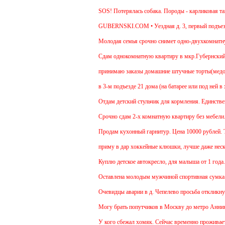
SOS! Потерялась собака. Породы - карликовая такс
GUBERNSKI.COM • Уездная д. 3, первый подъезд
Молодая семья срочно снимет одно-двухкомнатную 
Cдам однокомнатную квартиру в мкр.Губернский ул.З
принимаю заказы домашние штучные торты(медовик,
в 3-м подъезде 21 дома (на батарее или под ней в 
Отдам детский стульчик для кормления. Единственны
Срочно сдам 2-х комнатную квартиру без мебели. В 
Продам кухонный гарнитур. Цена 10000 рублей. То
приму в дар хоккейные клюшки, лучше даже нескол
Куплю детское автокресло, для малыша от 1 года.
Оставлена молодым мужчиной спортивная сумка.
Очевидцы аварии в д. Чепелево просьба откликнуть
Могу брать попутчиков в Москву до метро Аннино. 
У кого сбежал хомяк. Сейчас временно проживает в 