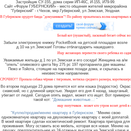
Застройщик СУ-155, дома серии ИП-46С, И-155, И79-99.
Сайт «Форум ГУБЕРНСКИЙ» - место общения жителей микрорайона
"Губернский" - г.Чехов, мкр.Губернский, ул.Земская, Уездная.
бернском орудует банда "домушников"! По району прокатилась волна квартирных краж,
Белый кот (пушистый), ласковый бегает сейчас возл
Забыли электронную книжку PocketBook на детской площадке возле
д.10 на ул.Земская! Готовы отблагодарить нашедшего.
Ищу желающих перевести своего ребенка из садика 
Уважаемые жильцы д.1 по ул.Земская и его соседи! Женщина на а/м
"опель" оливкового цвета №у 275 рс 197 протаранила две машины:
Пежо и Тойота, стоящие на парковке позади дома, и скрылась в
неизвестном направлении.
НО!!! Пропала собака чёрная с тигровым, метиска среднего размера, короткошерстная. 
Во втором подъезде 23 дома прячется кот или кошка (подросток). Окрас
сиамский, но с длинной шерстью. Увидел его дня 4 назад, зашуганый,
убегает от людей. Сегодня опять видел, может кто ищет. Вот примерно
такой кот:
"Домашние животные...: "
ищу попутчиков . может кто утром возит детей в сад
"Куплю/продам/меняю квартиру в Губернском.: "
Меняю свою
однокомнатную квартиру на двухкомнатную квартиру с моей доплатой.
В моей квартире сделан косметический ремонт. Квартира пригодна для
проживания. Могу оставить всю мебель, которая вся новая. Меняю на
двушку, предпочтительнее из 24-этажных высоток на Земской улице и