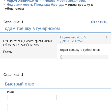
»
мкр.«ГУБЕРНСКИЙ» г.Чехов Московская обл.
»
Недвижимость Продажа Аренда
»
сдам трешку в
губернском
Страница:
1
Ответить
сдам трешку в губернском
Поделиться
Ср, 5
1
Р°СЂР±РёС‚СЂР°Р¶РЅС‹Р№
Дек 2012 12:52
СЃСѓРґ РјРѕСЃРєРІС‹
сдам трешку в губернском
Гость
0
Страница:
1
Быстрый ответ
Имя