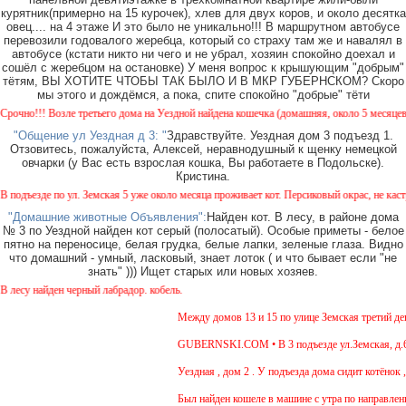
курятник(примерно на 15 курочек), хлев для двух коров, и около десятка
овец.... на 4 этаже И это было не уникально!!! В маршрутном автобусе
перевозили годовалого жеребца, который со страху там же и навалял в
автобусе (кстати никто ни чего и не убрал, хозяин спокойно доехал и
сошёл с жеребцом на остановке) У меня вопрос к крышующим "добрым"
тётям, ВЫ ХОТИТЕ ЧТОБЫ ТАК БЫЛО И В МКР ГУБЕРНСКОМ? Скоро
мы этого и дождёмся, а пока, спите спокойно "добрые" тёти
но!!! Возле третьего дома на Уездной найдена кошечка (домашняя, около 5 месяцев). Ок
"Общение ул Уездная д 3: "
Здравствуйте. Уездная дом 3 подъезд 1.
Отзовитесь, пожалуйста, Алексей, неравнодушный к щенку немецкой
овчарки (у Вас есть взрослая кошка, Вы работаете в Подольске).
Кристина.
дъезде по ул. Земская 5 уже около месяца проживает кот. Персиковый окрас, не кастриро
"Домашние животные Объявления":
Найден кот. В лесу, в районе дома
№ 3 по Уездной найден кот серый (полосатый). Особые приметы - белое
пятно на переносице, белая грудка, белые лапки, зеленые глаза. Видно
что домашний - умный, ласковый, знает лоток ( и что бывает если "не
знать" ))) Ищет старых или новых хозяев.
су найден черный лабрадор. кобель.
Между домов 13 и 15 по улице Земская третий день 
GUBERNSKI.COM • В 3 подъезде ул.Земская, д.6 си
Уездная , дом 2 . У подъезда дома сидит котёнок , 
Был найден кошеле в машине с утра по направлению