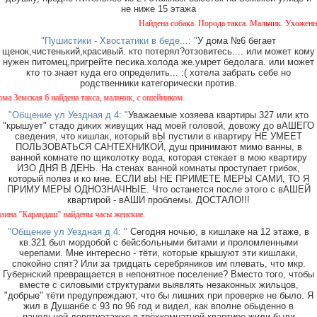
не ниже 15 этажа
Найдена собака. Порода такса. Мальчик. Ухоженная
"Пушистики - Хвостатики в беде...: "
У дома №6 бегает
щенок,чистенький,красивый. кто потерял?отзовитесь.... или может кому
нужен питомец,пригрейте песика.холода же.умрет бедолага. или может
кто то знает куда его определить... :( хотела забрать себе но
родственники категорически против.
Земская 6 найдена такса, мальчик, с ошейником.
"Общение ул Уездная д 4: "
Уважаемые хозяева квартиры 327 или кто
"крышует" стадо диких живущих над моей головой, довожу до вАШЕГО
сведения, что кишлак, который вЫ пустили в квартиру НЕ УМЕЕТ
ПОЛЬЗОВАТЬСЯ САНТЕХНИКОЙ, душ принимают мимо ванны, в
ванной комнате по щиколотку вода, которая стекает в мою квартиру
ИЗО ДНЯ В ДЕНЬ. На стенах ванной комнаты проступает грибок,
который полез и ко мне. ЕСЛИ вЫ НЕ ПРИМЕТЕ МЕРЫ САМИ, ТО Я
ПРИМУ МЕРЫ ОДНОЗНАЧНЫЕ. Что останется после этого с вАШЕЙ
квартирой - вАШИ проблемы. ДОСТАЛО!!!
а "Карандаш" найдены часы женские.
"Общение ул Уездная д 4: "
Сегодня ночью, в кишлаке на 12 этаже, в
кв.321 был мордобой с бейсбольными битами и проломленными
черепами. Мне интересно - тёти, которые крышуют эти кишлаки,
спокойно спят? Или за тридцать серебряников им плевать, что мкр.
Губернский превращается в непонятное поселение? Вместо того, чтобы
вместе с силовыми структурами выявлять незаконных жильцов,
"добрые" тёти предупреждают, что бы лишних при проверке не было. Я
жил в Душанбе с 93 по 96 год и видел, как вполне обыденно в
панельной девятиэтажке в трёхкомнатной квартире жили-были