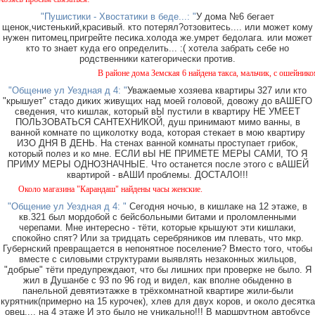
"Пушистики - Хвостатики в беде...: "
У дома №6 бегает
щенок,чистенький,красивый. кто потерял?отзовитесь.... или может кому
нужен питомец,пригрейте песика.холода же.умрет бедолага. или может
кто то знает куда его определить... :( хотела забрать себе но
родственники категорически против.
В районе дома Земская 6 найдена такса, мальчик, с ошейником.
"Общение ул Уездная д 4: "
Уважаемые хозяева квартиры 327 или кто
"крышует" стадо диких живущих над моей головой, довожу до вАШЕГО
сведения, что кишлак, который вЫ пустили в квартиру НЕ УМЕЕТ
ПОЛЬЗОВАТЬСЯ САНТЕХНИКОЙ, душ принимают мимо ванны, в
ванной комнате по щиколотку вода, которая стекает в мою квартиру
ИЗО ДНЯ В ДЕНЬ. На стенах ванной комнаты проступает грибок,
который полез и ко мне. ЕСЛИ вЫ НЕ ПРИМЕТЕ МЕРЫ САМИ, ТО Я
ПРИМУ МЕРЫ ОДНОЗНАЧНЫЕ. Что останется после этого с вАШЕЙ
квартирой - вАШИ проблемы. ДОСТАЛО!!!
ло магазина "Карандаш" найдены часы женские.
"Общение ул Уездная д 4: "
Сегодня ночью, в кишлаке на 12 этаже, в
кв.321 был мордобой с бейсбольными битами и проломленными
черепами. Мне интересно - тёти, которые крышуют эти кишлаки,
спокойно спят? Или за тридцать серебряников им плевать, что мкр.
Губернский превращается в непонятное поселение? Вместо того, чтобы
вместе с силовыми структурами выявлять незаконных жильцов,
"добрые" тёти предупреждают, что бы лишних при проверке не было. Я
жил в Душанбе с 93 по 96 год и видел, как вполне обыденно в
панельной девятиэтажке в трёхкомнатной квартире жили-были
курятник(примерно на 15 курочек), хлев для двух коров, и около десятка
овец.... на 4 этаже И это было не уникально!!! В маршрутном автобусе