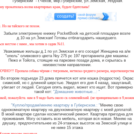
"Губернский" - г.Чехов, мкр.Губернский, ул.Земская, Уездная.
илась волна квартирных краж, будьте бдительны!
на тайского не похож.
Забыли электронную книжку PocketBook на детской площадке возле
д.10 на ул.Земская! Готовы отблагодарить нашедшего.
естом с нами , мы хотим в садик №11.
Уважаемые жильцы д.1 по ул.Земская и его соседи! Женщина на а/м
"опель" оливкового цвета №у 275 рс 197 протаранила две машины:
Пежо и Тойота, стоящие на парковке позади дома, и скрылась в
неизвестном направлении.
ропала собака чёрная с тигровым, метиска среднего размера, короткошерстная. Собака 
Во втором подъезде 23 дома прячется кот или кошка (подросток). Окрас
сиамский, но с длинной шерстью. Увидел его дня 4 назад, зашуганый,
убегает от людей. Сегодня опять видел, может кто ищет. Вот примерно
такой кот:
"Домашние животные...: "
, пожалуйста. нам в 9 надо быть около ск олимпийский. (не принципиально в 9,можно с 8.
"Куплю/продам/меняю квартиру в Губернском.: "
Меняю свою
однокомнатную квартиру на двухкомнатную квартиру с моей доплатой.
В моей квартире сделан косметический ремонт. Квартира пригодна для
проживания. Могу оставить всю мебель, которая вся новая. Меняю на
двушку, предпочтительнее из 24-этажных высоток на Земской улице и
не ниже 15 этажа
ев просим связаться.