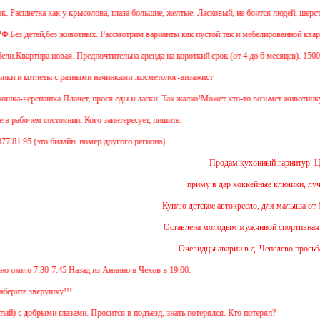
. Расцветка как у крысолова, глаза большие, желтые. Ласковый, не боится люде
з детей,без животных. Рассмотрим варианты как пустой.так и мебелированной квартиры
артира новая. Предпочтительна аренда на короткий срок (от 4 до 6 месяцев). 15000+све
и котлеты с разными начинками .косметолог-визажист
шка-черепашка.Плачет, прося еды и ласки. Так жалко!Может кто-то возьмет животинку?
абочем состоянии. Кого заинтересует, пишите.
1 95 (это билайн. номер другого региона)
Продам кухонный гарнитур. Цена 1
приму в дар хоккейные клюшки, лучше д
Куплю детское автокресло, для малыша от 1 год
Оставлена молодым мужчиной спортивная сум
Очевидцы аварии в д. Чепелево просьба от
оло 7.30-7.45 Назад из Аннино в Чехов в 19.00.
ите зверушку!!!
с добрыми глазами. Просится в подъезд, знать потерялся. Кто потерял?