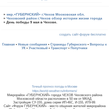
»
мкр.«ГУБЕРНСКИЙ» г.Чехов Московская обл.
»
Чеховский район г.Чехов обзор истории жизни города
»
День победы 9 мая в Чехове.
создать сайт-форум бесплатно
Главная
•
Новые сообщения
•
Страницы Губернского
•
Вопросы к
УК
•
Участковый
•
Транспорт
•
Попутчики
Точный прогноз погоды в Москве
https://world-weather.ru/informers/
Микрорайон «ГУБЕРНСКИЙ» города ЧЕХОВ Чеховского района
Московской области расположен в 50 км от МКАД.
Застройщик СУ-155, дома серии ИП-46С, И-155, И79-99.
Сайт «Форум ГУБЕРНСКИЙ» - место общения жителей микрорайона