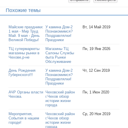
Похожие темы
Майские праздники:
У камина Дом-2
Вт, 14 Май 2019
1 мая - Мир Труд
Познакомимся?
Май. 9 мая - День
Поздравлялки!
Великой Победы!
Праздники
ТЦ супермаркеты
Магазины ТЦ
Пн, 19 Янв 2026
магазины рынки в
Салоны Службы
Чехове,р-не
быта Рынки
Обслуживание
День Рождения
У камина Дом-2
Чт, 12 Сен 2019
Губернского!!!
Познакомимся?
Поздравлялки!
Праздники
АЧР Органы власти
Чеховский район
Пн, 1 Июн 2020
Чехова.
г.Чехов обзор
истории жизни
города
Мероприятия,
Чеховский район
Ср, 20 Ноя 2019
События в нашем
г.Чехов обзор
городе!
истории жизни
города