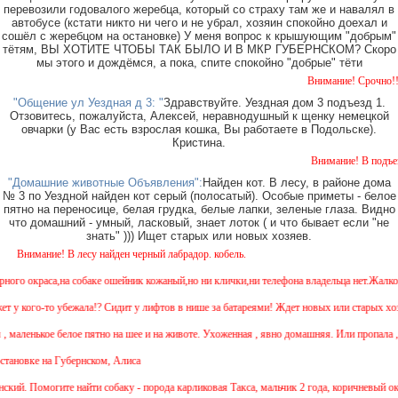
перевозили годовалого жеребца, который со страху там же и навалял в
автобусе (кстати никто ни чего и не убрал, хозяин спокойно доехал и
сошёл с жеребцом на остановке) У меня вопрос к крышующим "добрым"
тётям, ВЫ ХОТИТЕ ЧТОБЫ ТАК БЫЛО И В МКР ГУБЕРНСКОМ? Скоро
мы этого и дождёмся, а пока, спите спокойно "добрые" тёти
Внимание! Срочно!!! Возле т
"Общение ул Уездная д 3: "
Здравствуйте. Уездная дом 3 подъезд 1.
Отзовитесь, пожалуйста, Алексей, неравнодушный к щенку немецкой
овчарки (у Вас есть взрослая кошка, Вы работаете в Подольске).
Кристина.
Внимание! В подъезде по ул.
"Домашние животные Объявления":
Найден кот. В лесу, в районе дома
№ 3 по Уездной найден кот серый (полосатый). Особые приметы - белое
пятно на переносице, белая грудка, белые лапки, зеленые глаза. Видно
что домашний - умный, ласковый, знает лоток ( и что бывает если "не
знать" ))) Ищет старых или новых хозяев.
ние! В лесу найден черный лабрадор. кобель.
го окраса,на собаке ошейник кожаный,но ни клички,ни телефона владельца нет.Жалко соб
 кого-то убежала!? Сидит у лифтов в нише за батареями! Ждет новых или старых хозя
маленькое белое пятно на шее и на животе. Ухоженная , явно домашняя. Или пропала , ил
овке на Губернском, Алиса
. Помогите найти собаку - порода карликовая Такса, мальчик 2 года, коричневый окрас