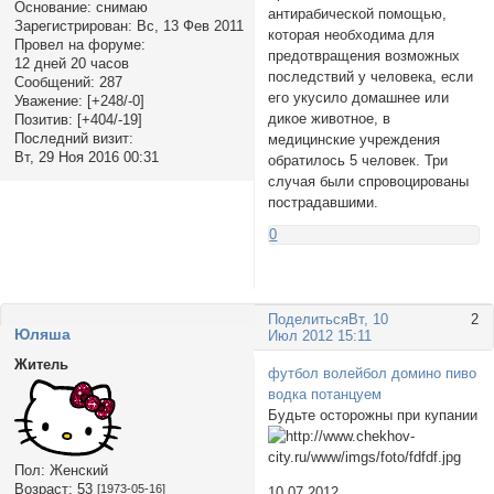
Основание:
снимаю
антирабической помощью,
Зарегистрирован
: Вс, 13 Фев 2011
которая необходима для
Провел на форуме:
предотвращения возможных
12 дней 20 часов
последствий у человека, если
Сообщений:
287
его укусило домашнее или
Уважение:
[+248/-0]
дикое животное, в
Позитив:
[+404/-19]
Последний визит:
медицинские учреждения
Вт, 29 Ноя 2016 00:31
обратилось 5 человек. Три
случая были спровоцированы
пострадавшими.
0
Поделиться
Вт, 10
2
Юляша
Июл 2012 15:11
Житель
футбол волейбол домино пиво
водка потанцуем
Будьте осторожны при купании
Пол:
Женский
Возраст:
53
[1973-05-16]
10.07.2012