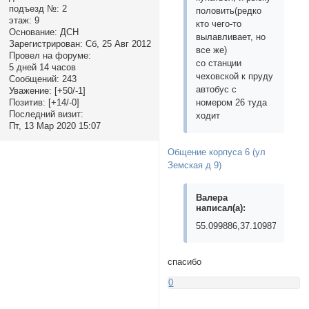
подъезд №:
2
половить(редко
этаж:
9
кто чего-то
Основание:
ДСН
вылавливает, но
Зарегистрирован
: Сб, 25 Авг 2012
все же)
Провел на форуме:
со станции
5 дней 14 часов
чеховской к пруду
Сообщений:
243
автобус с
Уважение:
[+50/-1]
Позитив:
[+14/-0]
номером 26 туда
Последний визит:
ходит
Пт, 13 Мар 2020 15:07
Общение корпуса 6 (ул
Земская д 9)
Валера
написал(а):
55.099886,37.109879
спасибо
0