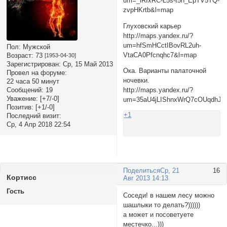
um=_lRIxRC-L5s-t5h_EpTV5TQ-
zvpHKrtb&l=map
Глуховский карьер
http://maps.yandex.ru/?
um=hfSmHCctIBovRL2uh-
Пол:
Мужской
VtaCA0Pfcnqhc7&l=map
Возраст:
73
[1953-04-30]
Зарегистрирован
: Ср, 15 Май 2013
Ока. Варианты палаточной
Провел на форуме:
ночевки.
22 часа 50 минут
Сообщений:
19
http://maps.yandex.ru/?
Уважение:
[+7/-0]
um=35aU4jLIShnxWrQ7cOUqdhJl
Позитив:
[+1/-0]
+1
Последний визит:
Ср, 4 Апр 2018 22:54
Поделиться
Ср, 21
16
Кортисс
Авг 2013 14:13
Гость
Соседи! в нашем лесу можно
шашлыки то делать?))))))
а может и посоветуете
местечко...)))