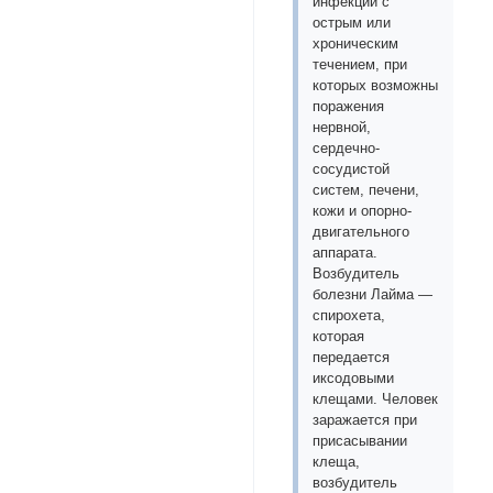
инфекции с
острым или
хроническим
течением, при
которых возможны
поражения
нервной,
сердечно-
сосудистой
систем, печени,
кожи и опорно-
двигательного
аппарата.
Возбудитель
болезни Лайма —
спирохета,
которая
передается
иксодовыми
клещами. Человек
заражается при
присасывании
клеща,
возбудитель