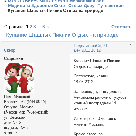
»
мкр.«ГУБЕРНСКИЙ» г.Чехов Московская обл.
»
Медицина Здоровье Спорт Отдых Досуг Путешетвия
»
Купание Шашлык Пикник Отдых на природе
Страница:
1
2
3
…
6
»
Ответить
Купание Шашлык Пикник Отдых на природе
Поделиться
Ср, 21
1
Cкиф
Дек 2011 16:12
Старожил
Купание Шашлык Пикник
Отдых на природе
Осторожно, клещи!
18.06.2012
За прошедшую неделю в
Пол:
Мужской
Чеховском районе от укусов
Возраст:
62
[1964-05-10]
клещей пострадали 14
Откуда:
Москва
человек.
г.Чехов мкр.Губернский:
ул.Земская
Из которых 10 человек –
дом №:
2
жители Москвы.
подъезд №:
5
этаж:
7
Кроме этого, за