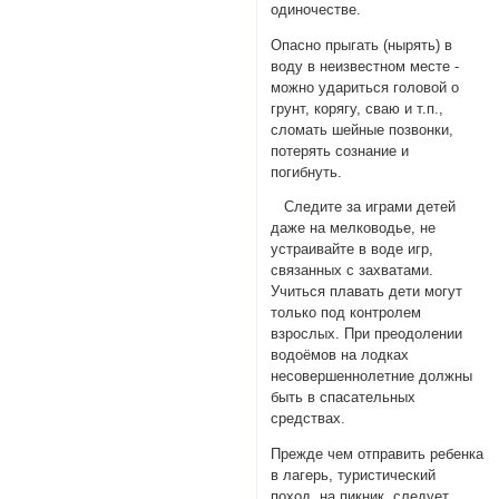
одиночестве.
Опасно прыгать (нырять) в
воду в неизвестном месте -
можно удариться головой о
грунт, корягу, сваю и т.п.,
сломать шейные позвонки,
потерять сознание и
погибнуть.
Следите за играми детей
даже на мелководье, не
устраивайте в воде игр,
связанных с захватами.
Учиться плавать дети могут
только под контролем
взрослых. При преодолении
водоёмов на лодках
несовершеннолетние должны
быть в спасательных
средствах.
Прежде чем отправить ребенка
в лагерь, туристический
поход, на пикник, следует