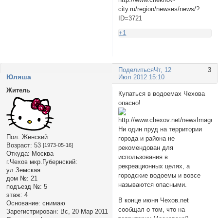
city.ru/region/newses/news/?
ID=3721
+1
Поделиться
Чт, 12
3
Юляша
Июл 2012 15:10
Житель
Купаться в водоемах Чехова
опасно!
Ни один пруд на территории
Пол:
Женский
города и района не
Возраст:
53
[1973-05-16]
рекомендован для
Откуда:
Москва
использования в
г.Чехов мкр.Губернский:
рекреационных целях, а
ул.Земская
городские водоемы и вовсе
дом №:
21
называются опасными.
подъезд №:
5
этаж:
4
В конце июня Чехов.net
Основание:
снимаю
сообщал о том, что на
Зарегистрирован
: Вс, 20 Мар 2011