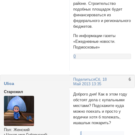
районе. Строительство
подобных площадок будет
финансироваться из
федерального и регионального
бюджетов.
По информации газеты
«Ежедневные новости.
Подмосковье»
0
Поделиться
Сб, 18
6
Ulica
Май 2013 13:35
Старожил
Доброго дня! Как в этом году
обстоят дела с купальными
местами? Подскажите куда
можно поехать и просто у
водички хотя б полежать,
ишашлык пожарить?
Пол:
Женский
г.Чехов мкр.Губернский: