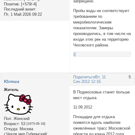
запрещено.
Позитив:
[+579/-4]
Последний визит:
Пробы воды не соответствуют
Пт, 1 Май 2026 09:22
требованиям по
микробиологическим
показателям. Замеры
производились, в том числе на
входе этих рек на территорию
Чеховского района.
0
Поделиться
Вт, 11
5
Юляша
Сен 2012 12:16
Житель
В Подмосковье станет больше
мест отдыха
11.09.2012
Площадки для отдыха
Пол:
Женский
появятся вдоль наиболее
Возраст:
53
[1973-05-16]
оживлённых трасс Московской
Откуда:
Москва
г.Чехов мкр.Губернский:
области до конца 2012 года.