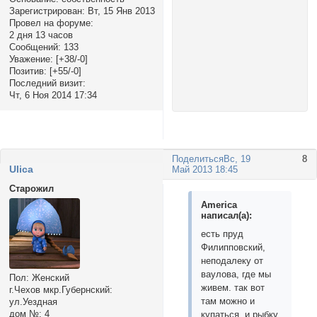
Зарегистрирован
: Вт, 15 Янв 2013
Провел на форуме:
2 дня 13 часов
Сообщений:
133
Уважение:
[+38/-0]
Позитив:
[+55/-0]
Последний визит:
Чт, 6 Ноя 2014 17:34
Поделиться
Вс, 19
8
Ulica
Май 2013 18:45
Старожил
America
написал(а):
есть пруд
Филипповский,
неподалеку от
ваулова, где мы
Пол:
Женский
живем. так вот
г.Чехов мкр.Губернский:
там можно и
ул.Уездная
дом №:
4
купаться, и рыбку