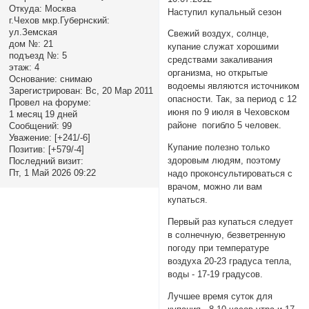
Откуда:
Москва
Наступил купальный сезон
г.Чехов мкр.Губернский:
ул.Земская
Свежий воздух, солнце,
дом №:
21
купание служат хорошими
подъезд №:
5
средствами закаливания
этаж:
4
организма, но открытые
Основание:
снимаю
водоемы являются источником
Зарегистрирован
: Вс, 20 Мар 2011
опасности. Так, за период с 12
Провел на форуме:
июня по 9 июля в Чеховском
1 месяц 19 дней
районе погибло 5 человек.
Сообщений:
99
Уважение:
[+241/-6]
Купание полезно только
Позитив:
[+579/-4]
здоровым людям, поэтому
Последний визит:
Пт, 1 Май 2026 09:22
надо проконсультироваться с
врачом, можно ли вам
купаться.
Первый раз купаться следует
в солнечную, безветренную
погоду при температуре
воздуха 20-23 градуса тепла,
воды - 17-19 градусов.
Лучшее время суток для