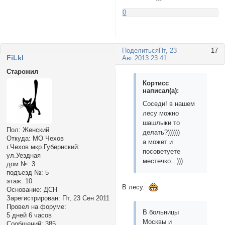
0
Поделиться
Пт, 23
17
FiLkI
Авг 2013 23:41
Старожил
Кортисс
написал(а):
Соседи! в нашем
лесу можно
шашлыки то
Пол:
Женский
делать?))))))
Откуда:
МО Чехов
а может и
г.Чехов мкр.Губернский:
посоветуете
ул.Уездная
местечко...)))
дом №:
3
подъезд №:
5
этаж:
10
В лесу.
Основание:
ДСН
Зарегистрирован
: Пт, 23 Сен 2011
Провел на форуме:
В больницы
5 дней 6 часов
Москвы и
Сообщений:
385