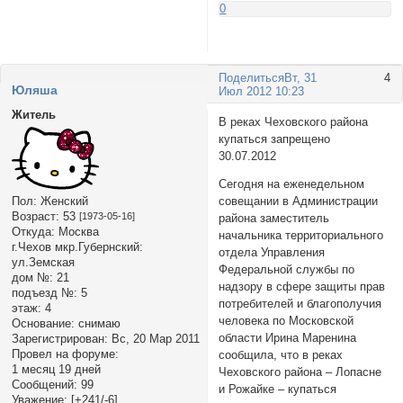
0
Поделиться
Вт, 31
4
Юляша
Июл 2012 10:23
Житель
В реках Чеховского района
купаться запрещено
30.07.2012
Сегодня на еженедельном
Пол:
Женский
совещании в Администрации
Возраст:
53
[1973-05-16]
района заместитель
Откуда:
Москва
начальника территориального
г.Чехов мкр.Губернский:
отдела Управления
ул.Земская
Федеральной службы по
дом №:
21
надзору в сфере защиты прав
подъезд №:
5
потребителей и благополучия
этаж:
4
человека по Московской
Основание:
снимаю
области Ирина Маренина
Зарегистрирован
: Вс, 20 Мар 2011
Провел на форуме:
сообщила, что в реках
1 месяц 19 дней
Чеховского района – Лопасне
Сообщений:
99
и Рожайке – купаться
Уважение:
[+241/-6]