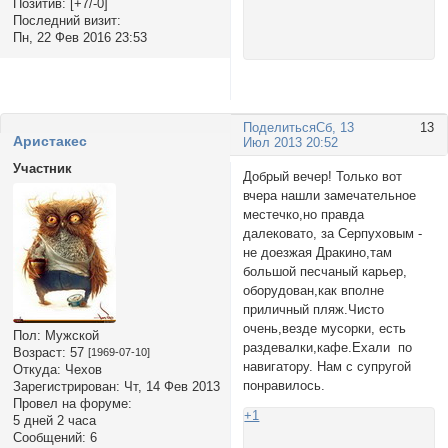
Позитив:
[+7/-0]
Последний визит:
Пн, 22 Фев 2016 23:53
Поделиться
Сб, 13
13
Аристакес
Июл 2013 20:52
Участник
Добрый вечер! Только вот
вчера нашли замечательное
местечко,но правда
далековато, за Серпуховым -
не доезжая Дракино,там
большой песчаный карьер,
оборудован,как вполне
приличный пляж.Чисто
очень,везде мусорки, есть
Пол:
Мужской
раздевалки,кафе.Ехали по
Возраст:
57
[1969-07-10]
навигатору. Нам с супругой
Откуда:
Чехов
понравилось.
Зарегистрирован
: Чт, 14 Фев 2013
Провел на форуме:
+1
5 дней 2 часа
Сообщений:
6