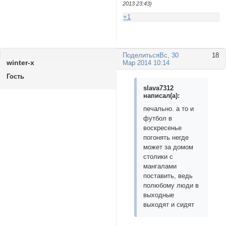
2013 23:43)
+1
Поделиться
Вс, 30
18
winter-x
Мар 2014 10:14
Гость
slavа7312
написал(а):
печально. а то и
футбол в
воскресенье
погонять негде
может за домом
столики с
мангалами
поставить, ведь
полюбому люди в
выходные
выходят и сидят