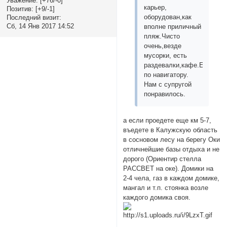
Уважение:
[+76/-0]
карьер,
Позитив:
[+9/-1]
оборудован,как
Последний визит:
Сб, 14 Янв 2017 14:52
вполне приличный
пляж.Чисто
очень,везде
мусорки, есть
раздевалки,кафе.Ехали
по навигатору.
Нам с супругой
понравилось.
а если проедете еще км 5-7,
въедете в Калужскую область
в сосновом лесу на берегу Оки
отличнейшие базы отдыха и не
дорого (Ориентир стелла
РАССВЕТ на оке). Домики на
2-4 чела, газ в каждом домике,
мангал и т.п. стоянка возле
каждого домика своя.