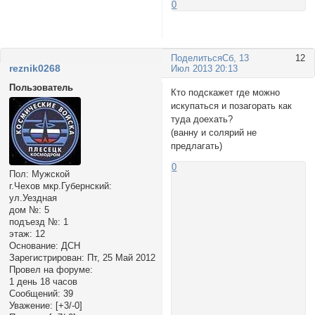
0
Поделиться
Сб, 13
12
reznik0268
Июл 2013 20:13
Пользователь
Кто подскажет где можно
искупаться и позагорать как
туда доехать?
(ванну и солярий не
предлагать)
0
Пол:
Мужской
г.Чехов мкр.Губернский:
ул.Уездная
дом №:
5
подъезд №:
1
этаж:
12
Основание:
ДСН
Зарегистрирован
: Пт, 25 Май 2012
Провел на форуме:
1 день 18 часов
Сообщений:
39
Уважение:
[+3/-0]