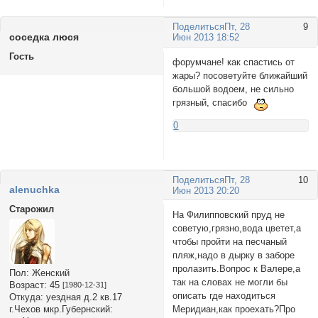
Поделиться
Пт, 28
9
соседка люся
Июн 2013 18:52
Гость
форумчане! как спастись от
жары? посоветуйте ближайший
большой водоем, не сильно
грязный, спасибо
0
Поделиться
Пт, 28
10
alenuchka
Июн 2013 20:20
Старожил
На Филипповский пруд не
советую,грязно,вода цветет,а
чтобы пройти на песчаный
пляж,надо в дырку в заборе
пролазить.Вопрос к Валере,а
Пол:
Женский
так на словах не могли бы
Возраст:
45
[1980-12-31]
описать где находиться
Откуда:
уездная д.2 кв.17
Меридиан,как проехать?Про
г.Чехов мкр.Губернский: