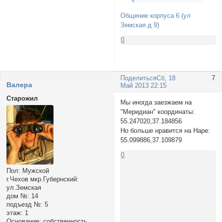
Общение корпуса 6 (ул
Земская д 9)
0
Поделиться
Сб, 18
7
Валера
Май 2013 22:15
Старожил
Мы иногда заезжаем на
"Меридиан" координаты:
55.247020,37.184856
Но больше нравится на Наре:
55.099886,37.109879
0
Пол:
Мужской
г.Чехов мкр.Губернский:
ул.Земская
дом №:
14
подъезд №:
5
этаж:
1
Основание:
собственность