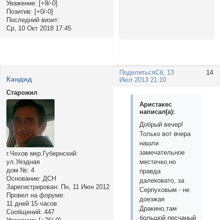
Уважение:
[+9/-0]
Позитив:
[+0/-0]
Последний визит:
Ср, 10 Окт 2018 17:45
Поделиться
Сб, 13
14
Кандид
Июл 2013 21:10
Старожил
Аристакес
написал(а):
Добрый вечер!
Только вот вчера
нашли
замечательное
г.Чехов мкр.Губернский:
местечко,но
ул.Уездная
дом №:
4
правда
Основание:
ДСН
далековато, за
Зарегистрирован
: Пн, 11 Июн 2012
Серпуховым - не
Провел на форуме:
доезжая
11 дней 15 часов
Дракино,там
Сообщений:
447
большой песчаный