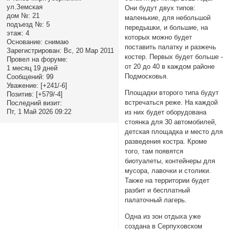
ул.Земская
Они будут двух типов:
дом №:
21
маленькие, для небольшой
подъезд №:
5
передышки, и большие, на
этаж:
4
которых можно будет
Основание:
снимаю
поставить палатку и разжечь
Зарегистрирован
: Вс, 20 Мар 2011
костер. Первых будет больше -
Провел на форуме:
от 20 до 40 в каждом районе
1 месяц 19 дней
Подмосковья.
Сообщений:
99
Уважение:
[+241/-6]
Площадки второго типа будут
Позитив:
[+579/-4]
встречаться реже. На каждой
Последний визит:
Пт, 1 Май 2026 09:22
из них будет оборудована
стоянка для 30 автомобилей,
детская площадка и место для
разведения костра. Кроме
того, там появятся
биотуалеты, контейнеры для
мусора, лавочки и столики.
Также на территории будет
разбит и бесплатный
палаточный лагерь.
Одна из зон отдыха уже
создана в Серпуховском