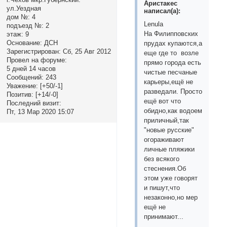
Аристакес
ул.Уездная
написал(а):
дом №:
4
Lenula
подъезд №:
2
На Филипповских
этаж:
9
Основание:
ДСН
прудах купаются,а
Зарегистрирован
: Сб, 25 Авг 2012
еще где то возле
Провел на форуме:
прямо города есть
5 дней 14 часов
чистые песчаные
Сообщений:
243
карьеры,ещё не
Уважение:
[+50/-1]
разведали. Просто
Позитив:
[+14/-0]
ещё вот что
Последний визит:
обидно,как водоем
Пт, 13 Мар 2020 15:07
приличный,так
"новые русские"
огораживают
личные пляжики
без всякого
стеснения.Об
этом уже говорят
и пишут,что
незаконно,но мер
ещё не
принимают...