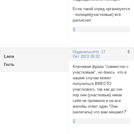
Если такой отряд организуется
- полиция(участковые) всё
разъяснит.
0
Поделиться
Чт, 17
5
Lanа
Окт 2013 18:32
Гость
Ключевая фраза "совместно с
участковым", но боюсь. что в
нашем случае может
получиться ВМЕСТО
участкового, так как до сих
пор они (участковые) никак
себя не проявили и на все
жалобы ответ один "Они
(нелегалы) что вам мешают?"
0