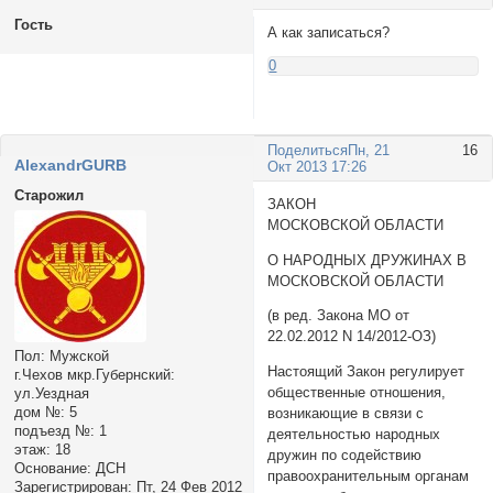
Гость
А как записаться?
0
Поделиться
Пн, 21
16
AlexandrGURB
Окт 2013 17:26
Старожил
ЗАКОН
МОСКОВСКОЙ ОБЛАСТИ
О НАРОДНЫХ ДРУЖИНАХ В
МОСКОВСКОЙ ОБЛАСТИ
(в ред. Закона МО от
22.02.2012 N 14/2012-ОЗ)
Пол:
Мужской
Настоящий Закон регулирует
г.Чехов мкр.Губернский:
общественные отношения,
ул.Уездная
дом №:
5
возникающие в связи с
подъезд №:
1
деятельностью народных
этаж:
18
дружин по содействию
Основание:
ДСН
правоохранительным органам
Зарегистрирован
: Пт, 24 Фев 2012