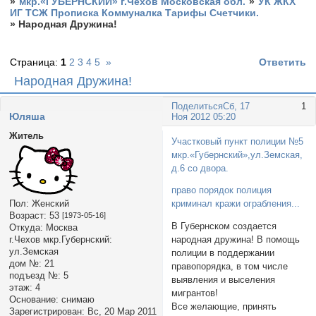
»
мкр.«ГУБЕРНСКИЙ» г.Чехов Московская обл.
»
УК ЖКХ
ИГ ТСЖ Прописка Коммуналка Тарифы Счетчики.
»
Народная Дружина!
Страница:
1
2
3
4
5
»
Ответить
Народная Дружина!
Поделиться
Сб, 17
1
Юляша
Ноя 2012 05:20
Житель
Участковый пункт полиции №5
мкр.«Губернский»,ул.Земская,
д.6 со двора.
право порядок полиция
Пол:
Женский
криминал кражи ограбления...
Возраст:
53
[1973-05-16]
В Губернском создается
Откуда:
Москва
г.Чехов мкр.Губернский:
народная дружина! В помощь
ул.Земская
полиции в поддержании
дом №:
21
правопорядка, в том числе
подъезд №:
5
выявления и выселения
этаж:
4
мигрантов!
Основание:
снимаю
Все желающие, принять
Зарегистрирован
: Вс, 20 Мар 2011