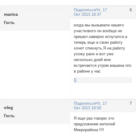
Поделиться
Чт, 17
6
marinа
Окт 2013 18:37
Гость
когда мы вызывали нашего
участкового он вообще не
пришел,наверно испугался,а
теперь еще и свою работу
хочет спихнуть.Я на работу
ухожу рано и вот уже
несколько дней мне
встречается утром машина ппс
в районе у нас
0
Поделиться
Чт, 17
7
olеg
Окт 2013 18:50
Гость
Я еще раз говорю это
предложение жителей
Микрорайона !!!!