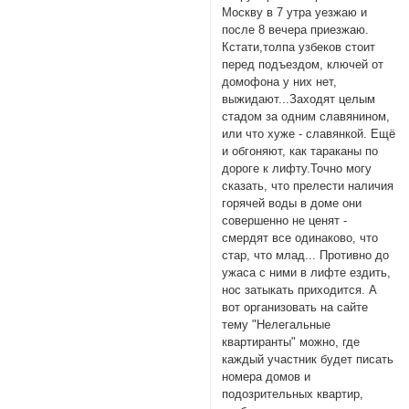
Москву в 7 утра уезжаю и
после 8 вечера приезжаю.
Кстати,толпа узбеков стоит
перед подъездом, ключей от
домофона у них нет,
выжидают...Заходят целым
стадом за одним славянином,
или что хуже - славянкой. Ещё
и обгоняют, как тараканы по
дороге к лифту.Точно могу
сказать, что прелести наличия
горячей воды в доме они
совершенно не ценят -
смердят все одинаково, что
стар, что млад... Противно до
ужаса с ними в лифте ездить,
нос затыкать приходится. А
вот организовать на сайте
тему "Нелегальные
квартиранты" можно, где
каждый участник будет писать
номера домов и
подозрительных квартир,