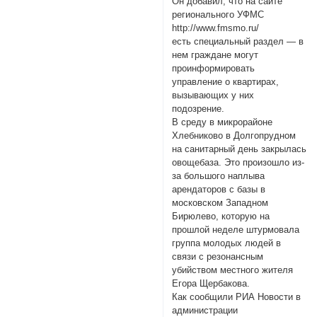
Он добавил, что на сайте
регионального УФМС
http://www.fmsmo.ru/
есть специальный раздел — в
нем граждане могут
проинформировать
управление о квартирах,
вызывающих у них
подозрение.
В среду в микрорайоне
Хлебниково в Долгопрудном
на санитарный день закрылась
овощебаза. Это произошло из-
за большого наплыва
арендаторов с базы в
московском Западном
Бирюлево, которую на
прошлой неделе штурмовала
группа молодых людей в
связи с резонансным
убийством местного жителя
Егора Щербакова.
Как сообщили РИА Новости в
администрации