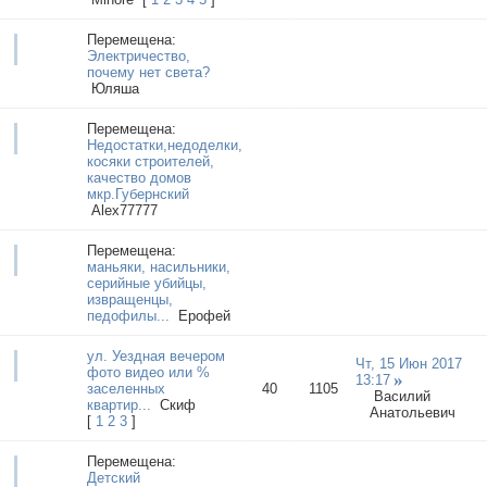
Перемещена:
Электричество,
почему нет света?
Юляша
Перемещена:
Недостатки,недоделки,
косяки строителей,
качество домов
мкр.Губернский
Aleх77777
Перемещена:
маньяки, насильники,
серийные убийцы,
извращенцы,
педофилы...
Ерофей
ул. Уездная вечером
Чт, 15 Июн 2017
фото видео или %
13:17
заселенных
40
1105
Василий
квартир...
Cкиф
Анатольевич
[
1
2
3
]
Перемещена:
Детский