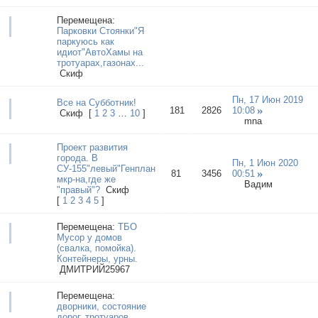
Перемещена:
Парковки Стоянки"Я
паркуюсь как
идиот"АвтоХамы на
тротуарах,газонах...
Cкиф
Пн, 17 Июн 2019
Все на Субботник!
181
2826
10:08
Cкиф
[
1
2
3
…
10
]
mna
Проект развития
города. В
Пн, 1 Июн 2020
СУ-155"левый"Генплан
81
3456
00:51
мкр-на,где же
Вадим
"правый"?
Cкиф
[
1
2
3
4
5
]
Перемещена:
ТБО
Мусор у домов
(свалка, помойка).
Контейнеры, урны.
ДМИТРИЙ25967
Перемещена:
дворники, состояние
дорог, тротуаров,