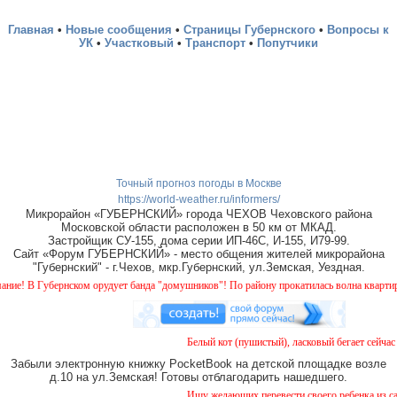
Главная
•
Новые сообщения
•
Страницы Губернского
•
Вопросы к
УК
•
Участковый
•
Транспорт
•
Попутчики
Точный прогноз погоды в Москве
https://world-weather.ru/informers/
Микрорайон «ГУБЕРНСКИЙ» города ЧЕХОВ Чеховского района
Московской области расположен в 50 км от МКАД.
Застройщик СУ-155, дома серии ИП-46С, И-155, И79-99.
Сайт «Форум ГУБЕРНСКИЙ» - место общения жителей микрорайона
"Губернский" - г.Чехов, мкр.Губернский, ул.Земская, Уездная.
В Губернском орудует банда "домушников"! По району прокатилась волна квартирных к
Белый кот (пушистый), ласковый бегает сейчас во
Забыли электронную книжку PocketBook на детской площадке возле
д.10 на ул.Земская! Готовы отблагодарить нашедшего.
Ищу желающих перевести своего ребенка из садик