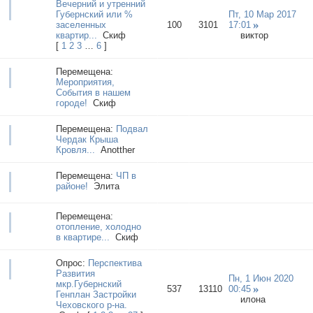
Вечерний и утренний
Губернский или %
Пт, 10 Мар 2017
заселенных
100
3101
17:01
квартир...
Cкиф
виктор
[
1
2
3
…
6
]
Перемещена:
Мероприятия,
События в нашем
городе!
Cкиф
Перемещена:
Подвал
Чердак Крыша
Кровля...
Anotther
Перемещена:
ЧП в
районе!
Элита
Перемещена:
отопление, холодно
в квартире...
Cкиф
Опрос:
Перспектива
Развития
Пн, 1 Июн 2020
мкр.Губернский
537
13110
00:45
Генплан Застройки
илона
Чеховского р-на.