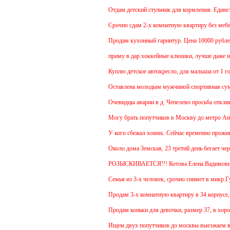
Отдам детский стульчик для кормления. Единствен
Срочно сдам 2-х комнатную квартиру без мебели. 
Продам кухонный гарнитур. Цена 10000 рублей. Т
приму в дар хоккейные клюшки, лучше даже неск
Куплю детское автокресло, для малыша от 1 года.
Оставлена молодым мужчиной спортивная сумка
Очевидцы аварии в д. Чепелево просьба откликну
Могу брать попутчиков в Москву до метро Аннино
У кого сбежал хомяк. Сейчас временно проживает в
Около дома Земская, 23 третий день бегает черны
РОЗЫСКИВАЕТСЯ!!! Котова Елена Вадимовна
Семья из 3-х человек, срочно снимет в микр.Губе
Продам 3-х комнатную квартиру в 34 корпусе, 14 
Продам коньки для девочки, размер 37, в хороше
Ищем двух попутчиков до москвы выезжаем в 5.30