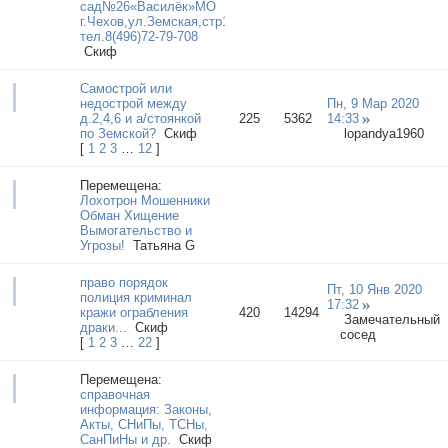
сад№26«Василёк»МО
г.Чехов,ул.Земская,стр19
тел.8(496)72-79-708
Cкиф
Самострой или
недострой между
Пн, 9 Мар 2020
д.2,4,6 и а/стоянкой
225
5362
14:33
по Земской?
Cкиф
lopandya1960
[
1
2
3
…
12
]
Перемещена:
Лохотрон Мошенники
Обман Хищение
Вымогательство и
Угрозы!
Татьяна G
право порядок
Пт, 10 Янв 2020
полиция криминал
17:32
кражи ограбления
420
14294
Замечательный
драки...
Cкиф
сосед
[
1
2
3
…
22
]
Перемещена:
справочная
информация: Законы,
Акты, СНиПы, ТСНы,
СанПиНы и др.
Cкиф