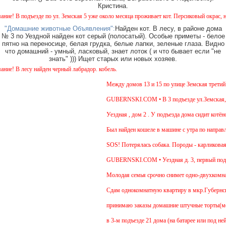
Кристина.
 подъезде по ул. Земская 5 уже около месяца проживает кот. Персиковый окрас, не каст
"Домашние животные Объявления":
Найден кот. В лесу, в районе дома
№ 3 по Уездной найден кот серый (полосатый). Особые приметы - белое
пятно на переносице, белая грудка, белые лапки, зеленые глаза. Видно
что домашний - умный, ласковый, знает лоток ( и что бывает если "не
знать" ))) Ищет старых или новых хозяев.
В лесу найден черный лабрадор. кобель.
Между домов 13 и 15 по улице Земская третий ден
GUBERNSKI.COM • В 3 подъезде ул.Земская, д.6 
Уездная , дом 2 . У подъезда дома сидит котёнок 
Был найден кошеле в машине с утра по направлен
SOS! Потерялась собака. Породы - карликовая та
GUBERNSKI.COM • Уездная д. 3, первый подъе
Молодая семья срочно снимет одно-двухкомнатну
Cдам однокомнатную квартиру в мкр.Губернский ул
принимаю заказы домашние штучные торты(медови
в 3-м подъезде 21 дома (на батарее или под ней 