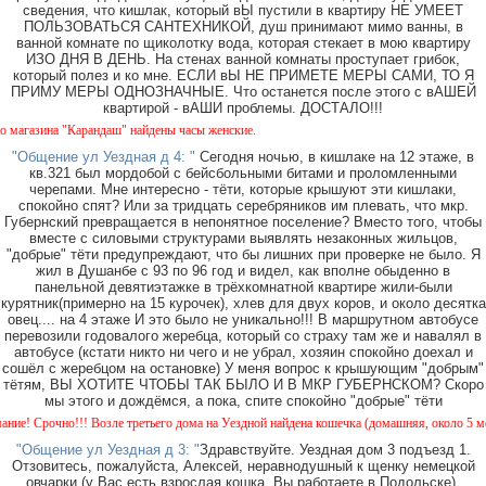
сведения, что кишлак, который вЫ пустили в квартиру НЕ УМЕЕТ
ПОЛЬЗОВАТЬСЯ САНТЕХНИКОЙ, душ принимают мимо ванны, в
ванной комнате по щиколотку вода, которая стекает в мою квартиру
ИЗО ДНЯ В ДЕНЬ. На стенах ванной комнаты проступает грибок,
который полез и ко мне. ЕСЛИ вЫ НЕ ПРИМЕТЕ МЕРЫ САМИ, ТО Я
ПРИМУ МЕРЫ ОДНОЗНАЧНЫЕ. Что останется после этого с вАШЕЙ
квартирой - вАШИ проблемы. ДОСТАЛО!!!
зина "Карандаш" найдены часы женские.
"Общение ул Уездная д 4: "
Сегодня ночью, в кишлаке на 12 этаже, в
кв.321 был мордобой с бейсбольными битами и проломленными
черепами. Мне интересно - тёти, которые крышуют эти кишлаки,
спокойно спят? Или за тридцать серебряников им плевать, что мкр.
Губернский превращается в непонятное поселение? Вместо того, чтобы
вместе с силовыми структурами выявлять незаконных жильцов,
"добрые" тёти предупреждают, что бы лишних при проверке не было. Я
жил в Душанбе с 93 по 96 год и видел, как вполне обыденно в
панельной девятиэтажке в трёхкомнатной квартире жили-были
курятник(примерно на 15 курочек), хлев для двух коров, и около десятка
овец.... на 4 этаже И это было не уникально!!! В маршрутном автобусе
перевозили годовалого жеребца, который со страху там же и навалял в
автобусе (кстати никто ни чего и не убрал, хозяин спокойно доехал и
сошёл с жеребцом на остановке) У меня вопрос к крышующим "добрым"
тётям, ВЫ ХОТИТЕ ЧТОБЫ ТАК БЫЛО И В МКР ГУБЕРНСКОМ? Скоро
мы этого и дождёмся, а пока, спите спокойно "добрые" тёти
рочно!!! Возле третьего дома на Уездной найдена кошечка (домашняя, около 5 месяцев)
"Общение ул Уездная д 3: "
Здравствуйте. Уездная дом 3 подъезд 1.
Отзовитесь, пожалуйста, Алексей, неравнодушный к щенку немецкой
овчарки (у Вас есть взрослая кошка, Вы работаете в Подольске).