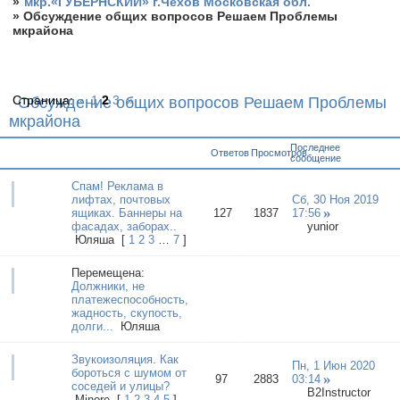
»
мкр.«ГУБЕРНСКИЙ» г.Чехов Московская обл.
»
Обсуждение общих вопросов Решаем Проблемы
мкрайона
Страница:
«
1
2
3
»
Обсуждение общих вопросов Решаем Проблемы
мкрайона
Последнее
Ответов
Просмотров
сообщение
Спам! Реклама в
лифтах, почтовых
Сб, 30 Ноя 2019
ящиках. Баннеры на
127
1837
17:56
фасадах, заборах..
yunior
Юляша
[
1
2
3
…
7
]
Перемещена:
Должники, не
платежеспособность,
жадность, скупость,
долги...
Юляша
Звукоизоляция. Как
Пн, 1 Июн 2020
бороться с шумом от
97
2883
03:14
соседей и улицы?
B2Instructor
Minore
[
1
2
3
4
5
]