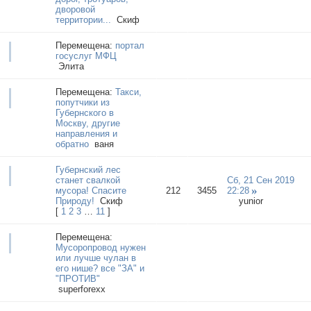
дворовой
территории...
Cкиф
Перемещена:
портал
госуслуг МФЦ
Элита
Перемещена:
Такси,
попутчики из
Губернского в
Москву, другие
направления и
обратно
ваня
Губернский лес
станет свалкой
Сб, 21 Сен 2019
мусора! Спасите
212
3455
22:28
Природу!
Cкиф
yunior
[
1
2
3
…
11
]
Перемещена:
Мусоропровод нужен
или лучше чулан в
его нише? все "ЗА" и
"ПРОТИВ"
superforexx