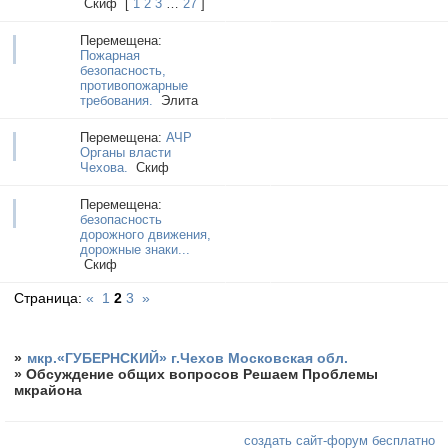
Cкиф
[
1
2
3
…
27
]
Перемещена:
Пожарная
безопасность,
противопожарные
требования.
Элита
Перемещена:
АЧР
Органы власти
Чехова.
Cкиф
Перемещена:
безопасность
дорожного движения,
дорожные знаки...
Cкиф
Страница:
«
1
2
3
»
»
мкр.«ГУБЕРНСКИЙ» г.Чехов Московская обл.
»
Обсуждение общих вопросов Решаем Проблемы
мкрайона
создать сайт-форум бесплатно